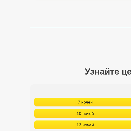
Сетевые отели Турции
Сетевые отели Египта
Сетевые отели ОАЭ
Сетевые отели Таиланда
Сетевые отели Шри Ланки
Узнайте ц
Сетевые отели Вьетнама
Сетевые отели Мальдив
7 ночей
Сетевые отели Бали
10 ночей
Сетевые отели Сейшел
13 ночей
Сетевые отели Маврикия