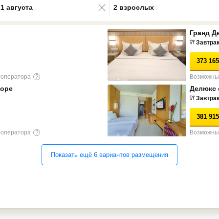
21 августа
2 взрослых
Гранд Д
Завтра
373 165
роператора
?
Возможны 
море
Делюкс 
Завтра
381 915
роператора
?
Возможны 
Показать ещё
6
вариантов
размещения