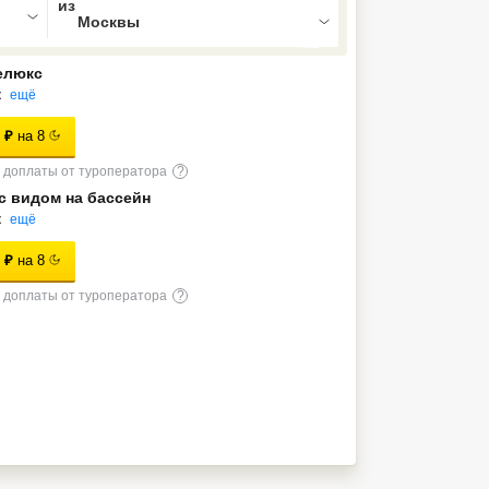
елюкс
к
ещё
₽
на
8
доплаты от туроператора
?
с видом на бассейн
к
ещё
₽
на
8
доплаты от туроператора
?