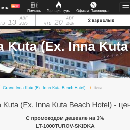
new
леты
Помощь
Горящие туры
Офис м. Павелецкая
АВГ
АВГ
13
20
ТВ
ЧТВ
2026
2026
 Kuta (Ex. Inna Kuta 
Grand Inna Kuta (Ex. Inna Kuta Beach Hotel)
Цена
 Kuta (Ex. Inna Kuta Beach Hotel) - ц
C промокодом дешевле на 3%
LT-1000TUROV-SKIDKA