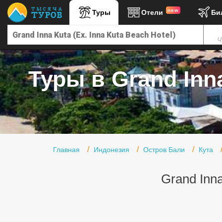
new
Туры
Отели
Би
Главная
Ч
Горящие туры
Туры в Турцию
Туры в Grand Inna
Туры в Египет
Туры в ОАЭ
Офис г. Москва
Помощь
Главная
Индонезия
Остров Бали
Кута
Подборки отелей
Grand Inna
Турция
Таиланд
ОАЭ