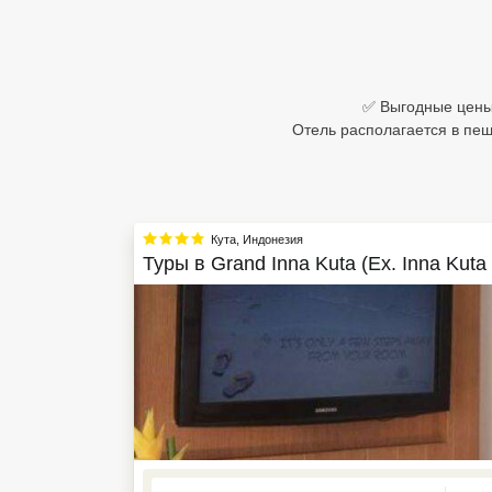
Египет
Куба
✅ Выгодные цены в
Шри Ланка
Отель располагается в пеш
Бали
Вьетнам
Кута
,
Индонезия
Хайнань
Туры в
Grand Inna Kuta (Ex. Inna Kuta
Северный Гоа
Южный Гоа
Занзибар
Абхазия
Большой Сочи