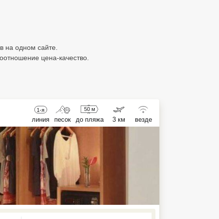
ов на одном сайте.
соотношение цена-качество.
50 м
1-я
линия
песок
до пляжа
3 км
везде
ed , press Down to open the menu,