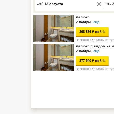
13 августа
Кав Мин Воды
Делюкс
Экскурсионные туры
Завтрак
ещё
VIP отели 5 звезд
368 876
₽
на
8
ТОП 10 лучших отелей 5*
Возможны доплаты от ту
Делюкс с видом на 
Завтрак
ещё
ТОП 10 недорогих отелей
5*
377 540
₽
на
8
Лучшие отели 4* звезды
Возможны доплаты от ту
Недорогие отели 4*
звезды
Лучшие отели 3* звезды
Недорогие отели 3*
звезды