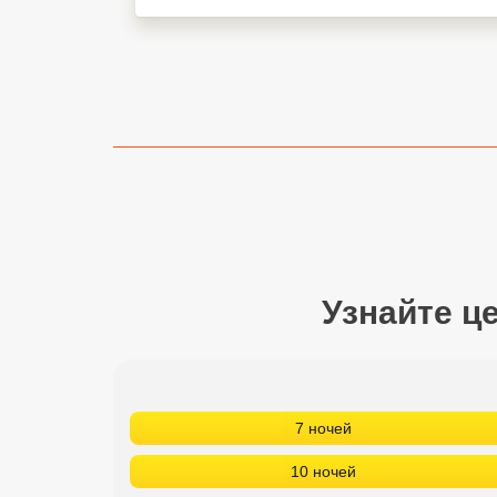
Сетевые отели Турции
Сетевые отели Египта
Сетевые отели ОАЭ
Сетевые отели Таиланда
Сетевые отели Шри Ланки
Сетевые отели Вьетнама
Узнайте ц
Сетевые отели Мальдив
Сетевые отели Бали
7 ночей
Сетевые отели Сейшел
10 ночей
Сетевые отели Маврикия