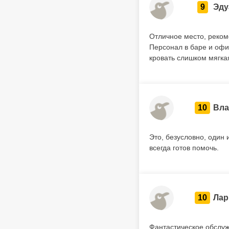
9
Эду
Отличное место, реком
Персонал в баре и офи
кровать слишком мягкая
10
Вл
Это, безусловно, один
всегда готов помочь.
10
Лар
Фантастическое обслуж