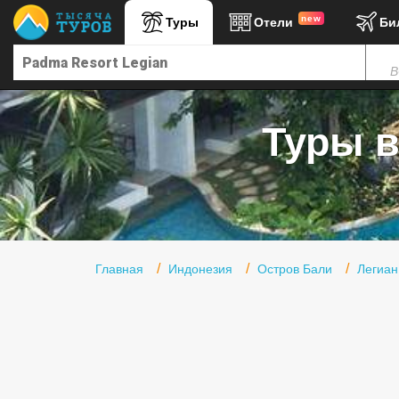
new
Туры
Отели
Би
Главная
В
Горящие туры
Туры в Турцию
Туры в
Туры в Египет
Туры в ОАЭ
Офис г. Москва
Помощь
Главная
Индонезия
Остров Бали
Легиан
Подборки отелей
Турция
Таиланд
ОАЭ