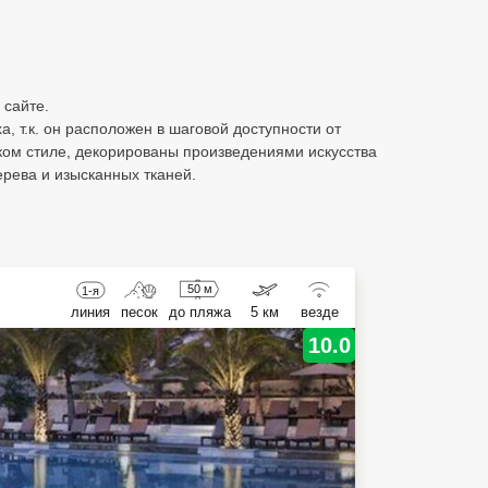
 сайте.
 т.к. он расположен в шаговой доступности от
ком стиле, декорированы произведениями искусства
рева и изысканных тканей.
50 м
1-я
линия
песок
до пляжа
5 км
везде
10.0