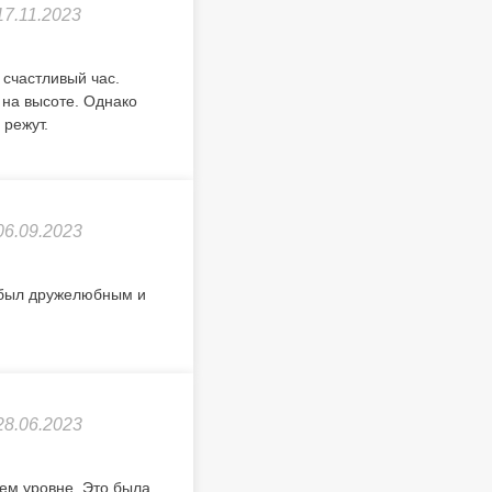
17.11.2023
счастливый час.
 на высоте. Однако
 режут.
06.09.2023
л был дружелюбным и
28.06.2023
ем уровне. Это была