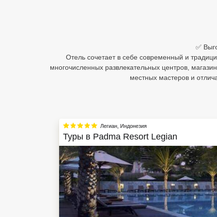
Египет
Куба
✅ Выго
Шри Ланка
Отель сочетает в себе современный и традици
многочисленных развлекательных центров, магазин
Бали
местных мастеров и отлич
Вьетнам
Хайнань
Легиан
,
Индонезия
Северный Гоа
Туры в
Padma Resort Legian
Южный Гоа
Занзибар
Абхазия
Большой Сочи