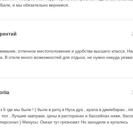
 Бали, и мы обязательно вернемся.
рентий
ивание, отличное местоположение и удобства высшего класса. Н
а. В отеле много возможностей для отдыха, не нужно никуда уезжат
oriia
5 где мы были ! ( были в ритц в Нуса дуа , ayana в джимбаран , int
 топ . Лучшие завтраки, цены в ресторанах и бассейнах ниже, басс
персонал ) Минусы: Океан тут грязноват. Но заходили и купались