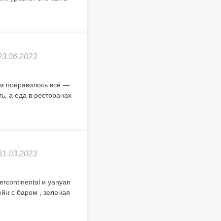
23.06.2023
ам понравилось всё —
ь, а еда в ресторанах
31.03.2023
ercontinental и yanyan
ейн с баром , зеленая