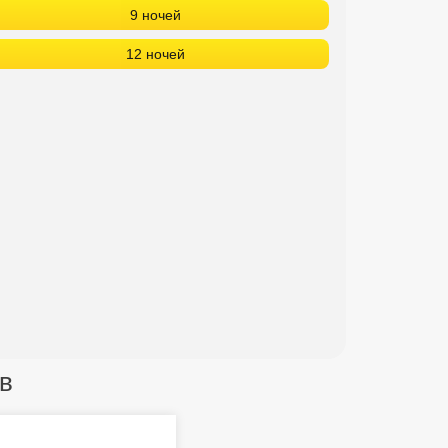
9 ночей
12 ночей
в