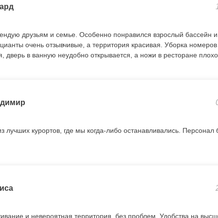
ард
ендую друзьям и семье. Особенно понравился взрослый бассейн и 
цианты очень отзывчивые, а территория красивая. Уборка номеров
, дверь в ванную неудобно открывается, а ножи в ресторане плохо
адимир
 из лучших курортов, где мы когда-либо останавливались. Персона
иса
ивание и невероятная территория, без проблем. Удобства на высш