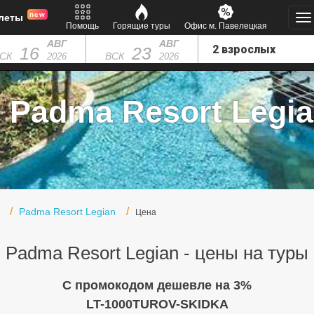
new
леты
Помощь
Горящие туры
Офис м. Павелецкая
АВГ
АВГ
16
23
СК
ВСК
2026
2026
 Padma Resort Legian
Padma Resort Legian
Цена
Padma Resort Legian - цены на туры
C промокодом дешевле на 3%
LT-1000TUROV-SKIDKA