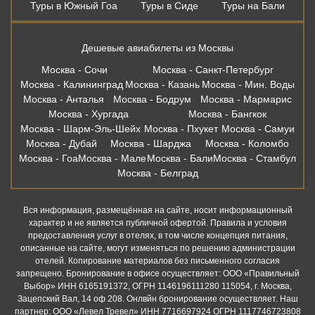
Туры в Южный Гоа
Туры в Сиде
Туры на Бали
Дешевые авиабилеты из Москвы
Москва - Сочи
Москва - Санкт-Петербург
Москва - Калининград
Москва - Казань
Москва - Мин. Воды
Москва - Анталья
Москва - Бодрум
Москва - Мармарис
Москва - Хургада
Москва - Бангкок
Москва - Шарм-Эль-Шейх
Москва - Пхукет
Москва - Самуи
Москва - Дубай
Москва - Шарджа
Москва - Коломбо
Москва - Гоа
Москва - Мале
Москва - Бали
Москва - Стамбул
Москва - Белград
Вся информация, размещённая на сайте, носит информационный
характер и не является публичной офертой. Правила и условия
предоставления услуг в отелях, в том числе концепция питания,
описанные на сайте, могут изменяться по решению администрации
отелей. Копирование материалов без письменного согласия
запрещено. Бронирование в офисе осуществляет: ООО «Правильный
Выбор» ИНН 6165191372, ОГРН 1146196111280 115054, г. Москва,
Зацепский Вал, 14 оф 208. Онлвйн бронирование осуществляет. Наш
партнер: ООО «Левел Тревел» ИНН 7716697924 ОГРН 1117746723808