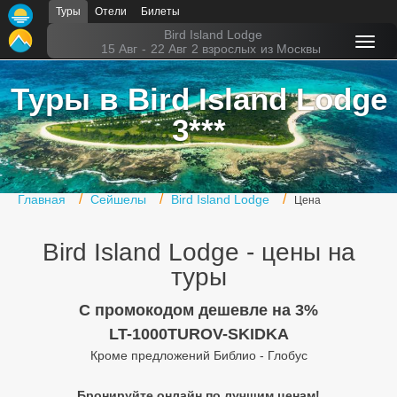
Туры
Отели
Билеты
Главная
Bird Island Lodge
15 Авг
-
22 Авг
2 взрослых
из Москвы
Горящие туры
Туры в Bird Island Lodge
Туры в Турцию
3***
Туры в Египет
Туры в ОАЭ
Главная
Сейшелы
Bird Island Lodge
Цена
Офис г. Москва
Bird Island Lodge - цены на
Помощь
туры
Подборки отелей
C промокодом дешевле на 3%
Турция
LT-1000TUROV-SKIDKA
Кроме предложений Библио - Глобус
Таиланд
ОАЭ
Бронируйте онлайн по лучшим ценам!