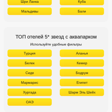
Шри Ланка
Куба
Мальдивы
Бали
ТОП отелей 5* звезд с аквапарком
Используйте удобные фильтры
Турция
Аланья
Белек
Кемер
Сиде
Бодрум
Мармарис
Египет
Хургада
Шарм Эль Шейх
ОАЭ