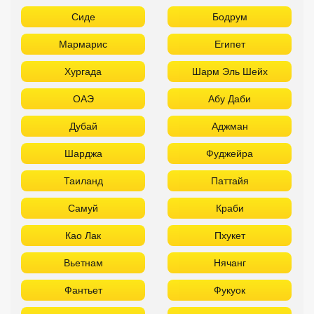
Сиде
Бодрум
Мармарис
Египет
Хургада
Шарм Эль Шейх
ОАЭ
Абу Даби
Дубай
Аджман
Шарджа
Фуджейра
Таиланд
Паттайя
Самуй
Краби
Као Лак
Пхукет
Вьетнам
Нячанг
Фантьет
Фукуок