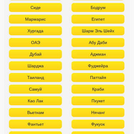
Сиде
Бодрум
Мармарис
Египет
Хургада
Шарм Эль Шейх
ОАЭ
Абу Даби
Дубай
Аджман
Шарджа
Фуджейра
Таиланд
Паттайя
Самуй
Краби
Као Лак
Пхукет
Вьетнам
Нячанг
Фантьет
Фукуок