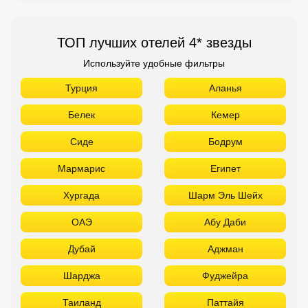
ТОП лучших отелей 4* звезды
Используйте удобные фильтры
Турция
Аланья
Белек
Кемер
Сиде
Бодрум
Мармарис
Египет
Хургада
Шарм Эль Шейх
ОАЭ
Абу Даби
Дубай
Аджман
Шарджа
Фуджейра
Таиланд
Паттайя