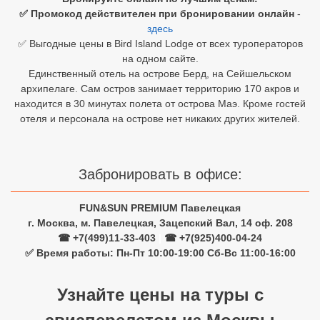
✅ Промокод действителен при бронировании онлайн
-
Египет
здесь
✅ Выгодные цены в Bird Island Lodge от всех туроператоров
Куба
на одном сайте.
Единственный отель на острове Берд, на Сейшельском
Шри Ланка
архипелаге. Сам остров занимает территорию 170 акров и
находится в 30 минутах полета от острова Маэ. Кроме гостей
Бали
отеля и персонала на острове нет никаких других жителей.
Вьетнам
Хайнань
Забронировать в офисе:
Северный Гоа
FUN&SUN PREMIUM Павелецкая
г. Москва, м. Павелецкая, Зацепский Вал, 14 оф. 208
Южный Гоа
☎ +7(499)11-33-403
|
☎ +7(925)400-04-24
✅ Время работы: Пн-Пт 10:00-19:00 Сб-Вс 11:00-16:00
Занзибар
Абхазия
Узнайте цены на туры с
Большой Сочи