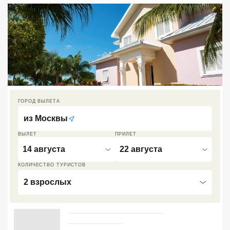
Кав Мин Воды
Экскурсионные туры
VIP отели 5 звезд
ТОП 10 лучших отелей 5*
ГОРОД ВЫЛЕТА
ТОП 10 недорогих отелей
5*
из
Москвы
ВЫЛЕТ
ПРИЛЕТ
Лучшие отели 4* звезды
14 августа
22 августа
Недорогие отели 4*
КОЛИЧЕСТВО ТУРИСТОВ
звезды
2 взрослых
Лучшие отели 3* звезды
Недорогие отели 3*
звезды