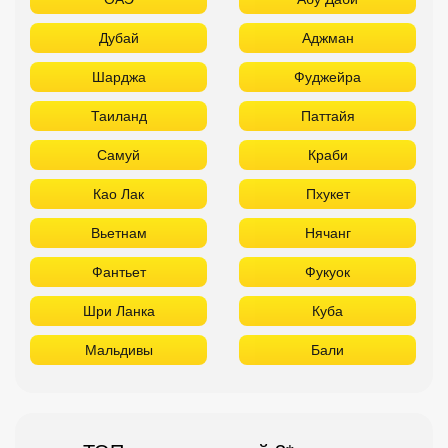
Дубай
Аджман
Шарджа
Фуджейра
Таиланд
Паттайя
Самуй
Краби
Као Лак
Пхукет
Вьетнам
Нячанг
Фантьет
Фукуок
Шри Ланка
Куба
Мальдивы
Бали