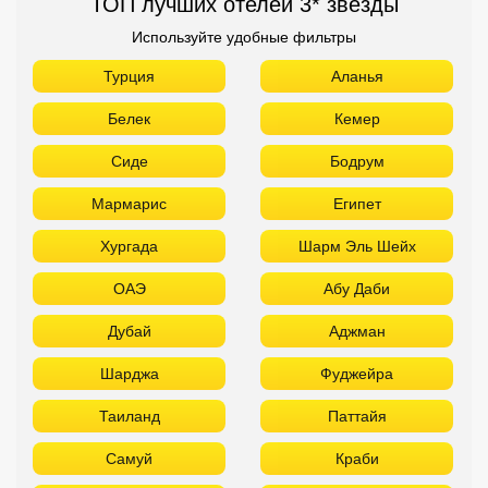
ТОП лучших отелей 3* звезды
Используйте удобные фильтры
Турция
Аланья
Белек
Кемер
Сиде
Бодрум
Мармарис
Египет
Хургада
Шарм Эль Шейх
ОАЭ
Абу Даби
Дубай
Аджман
Шарджа
Фуджейра
Таиланд
Паттайя
Самуй
Краби