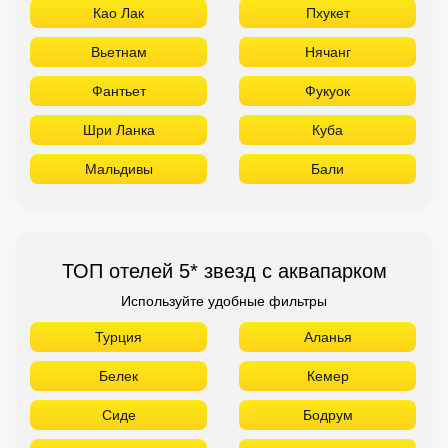
Као Лак
Пхукет
Вьетнам
Нячанг
Фантьет
Фукуок
Шри Ланка
Куба
Мальдивы
Бали
ТОП отелей 5* звезд с аквапарком
Используйте удобные фильтры
Турция
Аланья
Белек
Кемер
Сиде
Бодрум