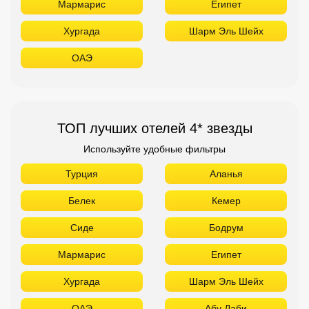
Мармарис
Египет
Хургада
Шарм Эль Шейх
ОАЭ
ТОП лучших отелей 4* звезды
Используйте удобные фильтры
Турция
Аланья
Белек
Кемер
Сиде
Бодрум
Мармарис
Египет
Хургада
Шарм Эль Шейх
ОАЭ
Абу Даби