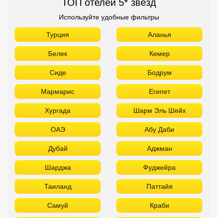
ТОП отелей 5* звезд
Используйте удобные фильтры
Турция
Аланья
Белек
Кемер
Сиде
Бодрум
Мармарис
Египет
Хургада
Шарм Эль Шейх
ОАЭ
Абу Даби
Дубай
Аджман
Шарджа
Фуджейра
Таиланд
Паттайя
Самуй
Краби