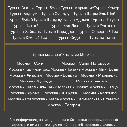
Туры в Аланью
Туры в Белек
Туры в Мармарис
Туры в Кемер
Туры в Бодрум
Туры в Хургаду
Туры в Шарм Эль Шейх
Туры в Дубай
Туры в Шарджу
Туры в Аджман
Туры на Пхукет
Туры в Паттайю
Туры в Као Лак
Туры в Фантьет
Туры на Хайнань
Туры в Варадеро
Туры в Северный Гоа
Туры в Южный Гоа
Туры в Сиде
Туры на Бали
Дешевые авиабилеты из Москвы
Москва - Сочи
Москва - Санкт-Петербург
Москва - Калининград
Москва - Казань
Москва - Мин. Воды
Москва - Анталья
Москва - Бодрум
Москва - Мармарис
Москва - Хургада
Москва - Бангкок
Москва - Шарм-Эль-Шейх
Москва - Пхукет
Москва - Самуи
Москва - Дубай
Москва - Шарджа
Москва - Коломбо
Москва - Гоа
Москва - Мале
Москва - Бали
Москва - Стамбул
Москва - Белград
Вся информация, размещённая на сайте, носит информационный
характер и не является публичной офертой. Правила и условия