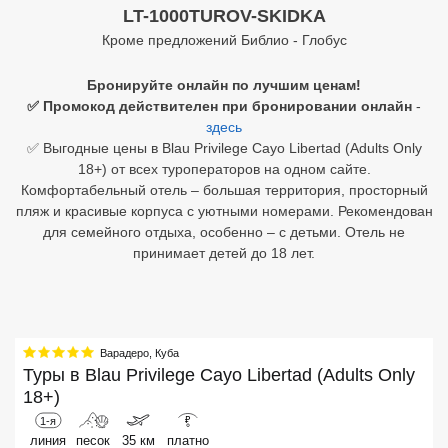
LT-1000TUROV-SKIDKA
Египет
Кроме предложений Библио - Глобус
Куба
Бронируйте онлайн по лучшим ценам!
✅ Промокод действителен при бронировании онлайн
-
Шри Ланка
здесь
✅ Выгодные цены в Blau Privilege Cayo Libertad (Adults Only
Бали
18+) от всех туроператоров на одном сайте.
Комфортабельный отель – большая территория, просторный
Вьетнам
пляж и красивые корпуса с уютными номерами. Рекомендован
для семейного отдыха, особенно – с детьми. Отель не
Хайнань
принимает детей до 18 лет.
Северный Гоа
Южный Гоа
Варадеро
,
Куба
Занзибар
Туры в
Blau Privilege Cayo Libertad (Adults Only
18+)
Абхазия
1-я
₽
Большой Сочи
линия
песок
35 км
платно