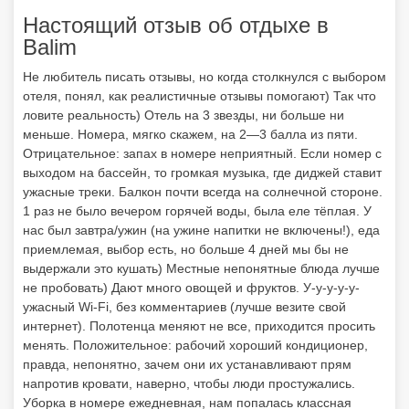
Настоящий отзыв об отдыхе в
Balim
Не любитель писать отзывы, но когда столкнулся с выбором
отеля, понял, как реалистичные отзывы помогают) Так что
ловите реальность) Отель на 3 звезды, ни больше ни
меньше. Номера, мягко скажем, на 2—3 балла из пяти.
Отрицательное: запах в номере неприятный. Если номер с
выходом на бассейн, то громкая музыка, где диджей ставит
ужасные треки. Балкон почти всегда на солнечной стороне.
1 раз не было вечером горячей воды, была еле тёплая. У
нас был завтра/ужин (на ужине напитки не включены!), еда
приемлемая, выбор есть, но больше 4 дней мы бы не
выдержали это кушать) Местные непонятные блюда лучше
не пробовать) Дают много овощей и фруктов. У-у-у-у-у-
ужасный Wi-Fi, без комментариев (лучше везите свой
интернет). Полотенца меняют не все, приходится просить
менять. Положительное: рабочий хороший кондиционер,
правда, непонятно, зачем они их устанавливают прям
напротив кровати, наверно, чтобы люди простужались.
Уборка в номере ежедневная, нам попалась классная