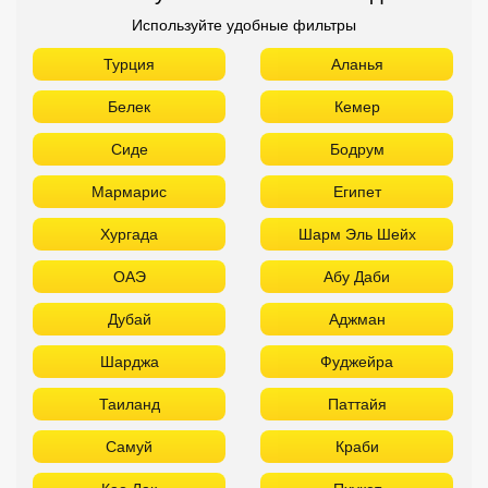
Используйте удобные фильтры
Турция
Аланья
Белек
Кемер
Сиде
Бодрум
Мармарис
Египет
Хургада
Шарм Эль Шейх
ОАЭ
Абу Даби
Дубай
Аджман
Шарджа
Фуджейра
Таиланд
Паттайя
Самуй
Краби