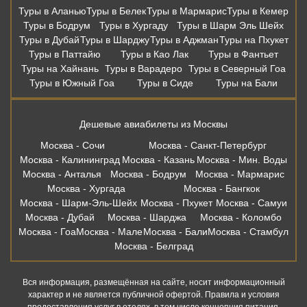
Туры в Аланью
Туры в Белек
Туры в Мармарис
Туры в Кемер
Туры в Бодрум
Туры в Хургаду
Туры в Шарм Эль Шейх
Туры в Дубай
Туры в Шарджу
Туры в Аджман
Туры на Пхукет
Туры в Паттайю
Туры в Као Лак
Туры в Фантьет
Туры на Хайнань
Туры в Варадеро
Туры в Северный Гоа
Туры в Южный Гоа
Туры в Сиде
Туры на Бали
Дешевые авиабилеты из Москвы
Москва - Сочи
Москва - Санкт-Петербург
Москва - Калининград
Москва - Казань
Москва - Мин. Воды
Москва - Анталья
Москва - Бодрум
Москва - Мармарис
Москва - Хургада
Москва - Бангкок
Москва - Шарм-Эль-Шейх
Москва - Пхукет
Москва - Самуи
Москва - Дубай
Москва - Шарджа
Москва - Коломбо
Москва - Гоа
Москва - Мале
Москва - Бали
Москва - Стамбул
Москва - Белград
Вся информация, размещённая на сайте, носит информационный
характер и не является публичной офертой. Правила и условия
предоставления услуг в отелях, в том числе концепция питания,