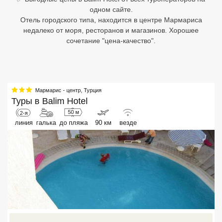
одном сайте.
Египет
Отель городского типа, находится в центре Мармариса
недалеко от моря, ресторанов и магазинов. Хорошее
Куба
сочетание "цена-качество".
Шри Ланка
Бали
Мармарис - центр
,
Турция
Вьетнам
Туры в
Balim Hotel
50 м
2-я
Хайнань
линия
галька
до пляжа
90 км
везде
Северный Гоа
Южный Гоа
Занзибар
Абхазия
Большой Сочи