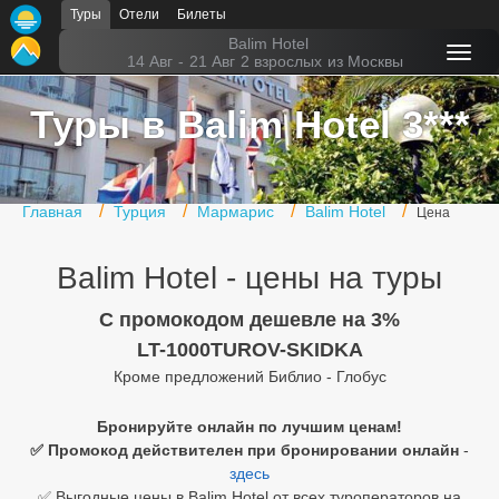
Туры
Отели
Билеты
Главная
Balim Hotel
14 Авг
-
21 Авг
2 взрослых
из Москвы
Горящие туры
Туры в Balim Hotel 3***
Туры в Турцию
Туры в Египет
Главная
Турция
Мармарис
Balim Hotel
Цена
Туры в ОАЭ
Balim Hotel - цены на туры
Офис г. Москва
Помощь
C промокодом дешевле на 3%
LT-1000TUROV-SKIDKA
Подборки отелей
Кроме предложений Библио - Глобус
Турция
Бронируйте онлайн по лучшим ценам!
✅ Промокод действителен при бронировании онлайн
-
Таиланд
здесь
ОАЭ
✅ Выгодные цены в Balim Hotel от всех туроператоров на