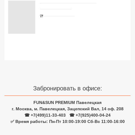
Сетевые отели Турции
Сетевые отели Египта
Сетевые отели ОАЭ
Сетевые отели Таиланда
Сетевые отели Шри Ланки
Сетевые отели Вьетнама
Забронировать в офисе:
Сетевые отели Мальдив
FUN&SUN PREMIUM Павелецкая
Сетевые отели Бали
г. Москва, м. Павелецкая, Зацепский Вал, 14 оф. 208
☎ +7(499)11-33-403
|
☎ +7(925)400-04-24
Сетевые отели Сейшел
✅ Время работы: Пн-Пт 10:00-19:00 Сб-Вс 11:00-16:00
Сетевые отели Маврикия