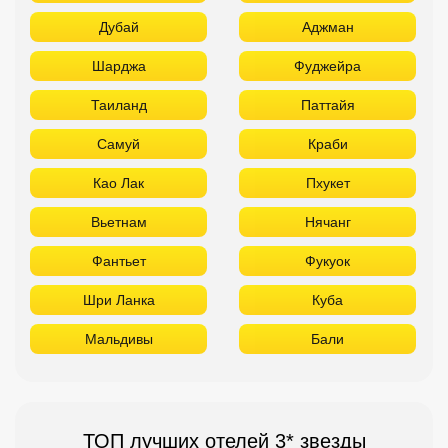
Дубай
Аджман
Шарджа
Фуджейра
Таиланд
Паттайя
Самуй
Краби
Као Лак
Пхукет
Вьетнам
Нячанг
Фантьет
Фукуок
Шри Ланка
Куба
Мальдивы
Бали
ТОП лучших отелей 3* звезды