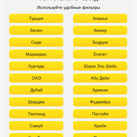
Используйте удобные фильтры
Турция
Аланья
Белек
Кемер
Сиде
Бодрум
Мармарис
Египет
Хургада
Шарм Эль Шейх
ОАЭ
Абу Даби
Дубай
Аджман
Шарджа
Фуджейра
Таиланд
Паттайя
Самуй
Краби