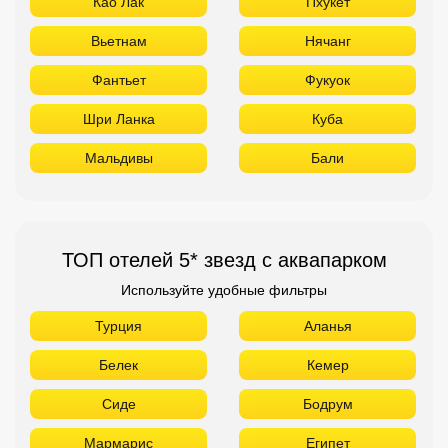
Као Лак
Пхукет
Вьетнам
Нячанг
Фантьет
Фукуок
Шри Ланка
Куба
Мальдивы
Бали
ТОП отелей 5* звезд с аквапарком
Используйте удобные фильтры
Турция
Аланья
Белек
Кемер
Сиде
Бодрум
Мармарис
Египет