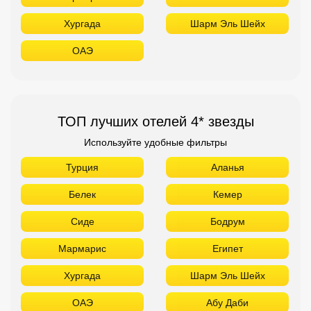
Хургада
Шарм Эль Шейх
ОАЭ
ТОП лучших отелей 4* звезды
Используйте удобные фильтры
Турция
Аланья
Белек
Кемер
Сиде
Бодрум
Мармарис
Египет
Хургада
Шарм Эль Шейх
ОАЭ
Абу Даби