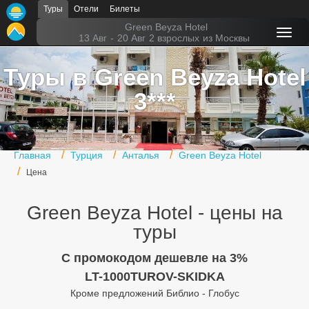
Туры
Отели
Билеты
Главная
Green Beyza Hotel
13 Авг
-
20 Авг
2 взрослых
из Москвы
Горящие туры
Туры в Green Beyza Hotel
Туры в Турцию
3***
Туры в Египет
Туры в ОАЭ
Главная
Турция
Анталья
Green Beyza Hotel
Офис г. Москва
Цена
Помощь
Green Beyza Hotel - цены на
Подборки отелей
туры
Турция
C промокодом дешевле на 3%
LT-1000TUROV-SKIDKA
Таиланд
Кроме предложений Библио - Глобус
ОАЭ