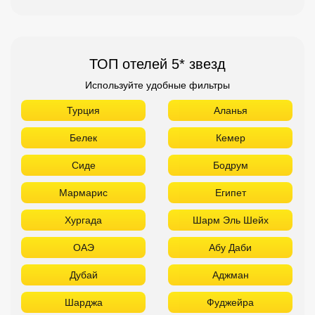
ТОП отелей 5* звезд
Используйте удобные фильтры
Турция
Аланья
Белек
Кемер
Сиде
Бодрум
Мармарис
Египет
Хургада
Шарм Эль Шейх
ОАЭ
Абу Даби
Дубай
Аджман
Шарджа
Фуджейра