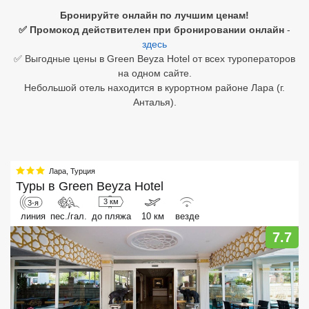
Бронируйте онлайн по лучшим ценам!
Египет
✅ Промокод действителен при бронировании онлайн
-
здесь
Куба
✅ Выгодные цены в Green Beyza Hotel от всех туроператоров
на одном сайте.
Шри Ланка
Небольшой отель находится в курортном районе Лара (г.
Анталья).
Бали
Вьетнам
Хайнань
Лара
,
Турция
Туры в
Green Beyza Hotel
Северный Гоа
3 км
3-я
линия
пес./гал.
до пляжа
10 км
везде
Южный Гоа
7.7
Занзибар
Абхазия
Большой Сочи