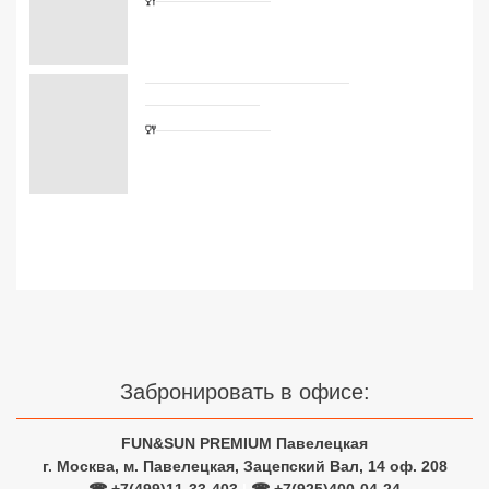
Сетевые отели Турции
Сетевые отели Египта
Сетевые отели ОАЭ
Сетевые отели Таиланда
Сетевые отели Шри Ланки
Сетевые отели Вьетнама
Сетевые отели Мальдив
Забронировать в офисе:
Сетевые отели Бали
Сетевые отели Сейшел
FUN&SUN PREMIUM Павелецкая
г. Москва, м. Павелецкая, Зацепский Вал, 14 оф. 208
Сетевые отели Маврикия