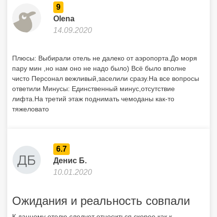
9
Olena
14.09.2020
Плюсы: Выбирали отель не далеко от аэропорта.До моря
пару мин ,но нам оно не надо было) Всё было вполне
чисто Персонал вежливый,заселили сразу.На все вопросы
ответили Минусы: Единственный минус,отсутствие
лифта.На третий этаж поднимать чемоданы как-то
тяжеловато
6.7
Денис Б.
10.01.2020
Ожидания и реальность совпали
К данному отелю следует относиться скорее как к