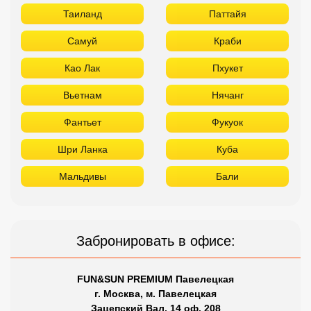
Таиланд
Паттайя
Самуй
Краби
Као Лак
Пхукет
Вьетнам
Нячанг
Фантьет
Фукуок
Шри Ланка
Куба
Мальдивы
Бали
Забронировать в офисе:
FUN&SUN PREMIUM Павелецкая
г. Москва, м. Павелецкая
Зацепский Вал, 14 оф. 208