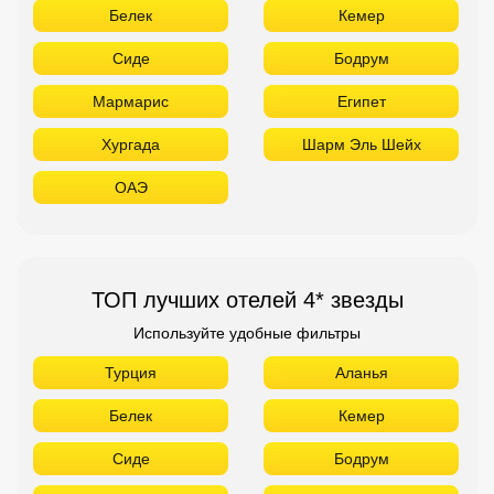
Белек
Кемер
Сиде
Бодрум
Мармарис
Египет
Хургада
Шарм Эль Шейх
ОАЭ
ТОП лучших отелей 4* звезды
Используйте удобные фильтры
Турция
Аланья
Белек
Кемер
Сиде
Бодрум