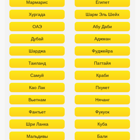
Мармарис
Египет
Хургада
Шарм Эль Шейх
ОАЭ
Абу Даби
Дубай
Аджман
Шарджа
Фуджейра
Таиланд
Паттайя
Самуй
Краби
Као Лак
Пхукет
Вьетнам
Нячанг
Фантьет
Фукуок
Шри Ланка
Куба
Мальдивы
Бали