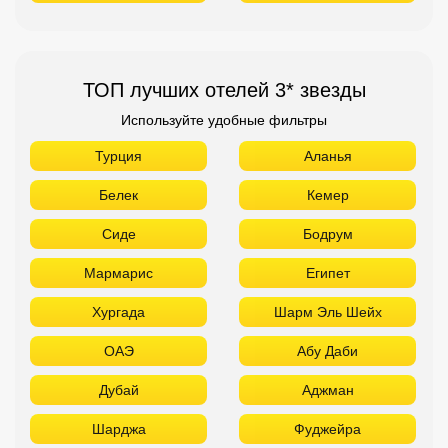
ТОП лучших отелей 3* звезды
Используйте удобные фильтры
Турция
Аланья
Белек
Кемер
Сиде
Бодрум
Мармарис
Египет
Хургада
Шарм Эль Шейх
ОАЭ
Абу Даби
Дубай
Аджман
Шарджа
Фуджейра