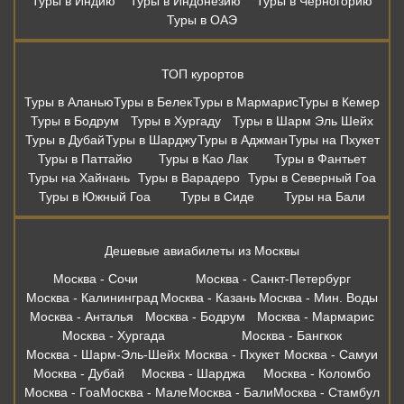
Туры в Индию
Туры в Индонезию
Туры в Черногорию
Туры в ОАЭ
ТОП курортов
Туры в Аланью
Туры в Белек
Туры в Мармарис
Туры в Кемер
Туры в Бодрум
Туры в Хургаду
Туры в Шарм Эль Шейх
Туры в Дубай
Туры в Шарджу
Туры в Аджман
Туры на Пхукет
Туры в Паттайю
Туры в Као Лак
Туры в Фантьет
Туры на Хайнань
Туры в Варадеро
Туры в Северный Гоа
Туры в Южный Гоа
Туры в Сиде
Туры на Бали
Дешевые авиабилеты из Москвы
Москва - Сочи
Москва - Санкт-Петербург
Москва - Калининград
Москва - Казань
Москва - Мин. Воды
Москва - Анталья
Москва - Бодрум
Москва - Мармарис
Москва - Хургада
Москва - Бангкок
Москва - Шарм-Эль-Шейх
Москва - Пхукет
Москва - Самуи
Москва - Дубай
Москва - Шарджа
Москва - Коломбо
Москва - Гоа
Москва - Мале
Москва - Бали
Москва - Стамбул