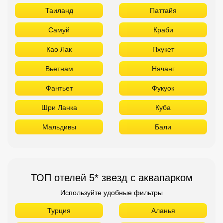
Таиланд
Паттайя
Самуй
Краби
Као Лак
Пхукет
Вьетнам
Нячанг
Фантьет
Фукуок
Шри Ланка
Куба
Мальдивы
Бали
ТОП отелей 5* звезд с аквапарком
Используйте удобные фильтры
Турция
Аланья