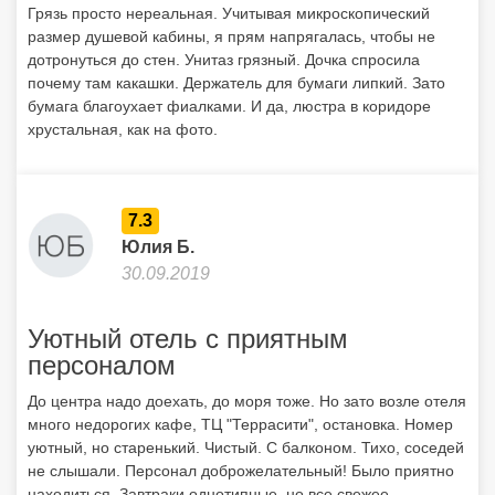
Грязь просто нереальная. Учитывая микроскопический
размер душевой кабины, я прям напрягалась, чтобы не
дотронуться до стен. Унитаз грязный. Дочка спросила
почему там какашки. Держатель для бумаги липкий. Зато
бумага благоухает фиалками. И да, люстра в коридоре
хрустальная, как на фото.
7.3
Юлия Б.
30.09.2019
Уютный отель с приятным
персоналом
До центра надо доехать, до моря тоже. Но зато возле отеля
много недорогих кафе, ТЦ "Террасити", остановка. Номер
уютный, но старенький. Чистый. С балконом. Тихо, соседей
не слышали. Персонал доброжелательный! Было приятно
находиться. Завтраки однотипные, но все свежее,