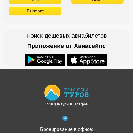
Fairmont
Поиск дешевых авиабилетов
Приложение от Авиасейлс
Доступно в
Загрузите в
Горящие туры в Телеграм
Бронирование в офисе: