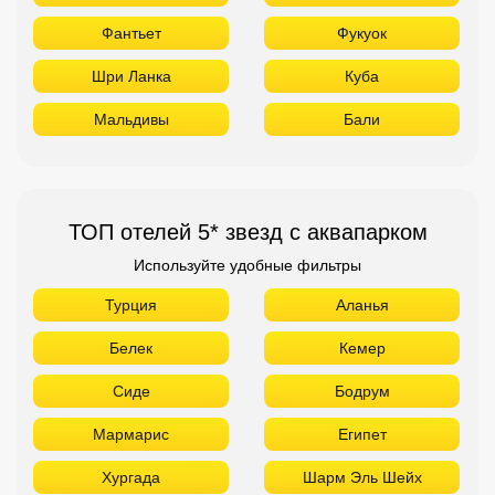
Фантьет
Фукуок
Шри Ланка
Куба
Мальдивы
Бали
ТОП отелей 5* звезд с аквапарком
Используйте удобные фильтры
Турция
Аланья
Белек
Кемер
Сиде
Бодрум
Мармарис
Египет
Хургада
Шарм Эль Шейх