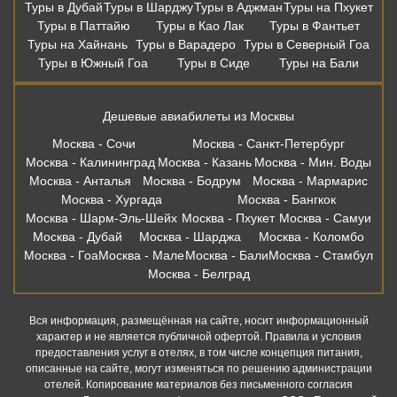
Туры в Дубай
Туры в Шарджу
Туры в Аджман
Туры на Пхукет
Туры в Паттайю
Туры в Као Лак
Туры в Фантьет
Туры на Хайнань
Туры в Варадеро
Туры в Северный Гоа
Туры в Южный Гоа
Туры в Сиде
Туры на Бали
Дешевые авиабилеты из Москвы
Москва - Сочи
Москва - Санкт-Петербург
Москва - Калининград
Москва - Казань
Москва - Мин. Воды
Москва - Анталья
Москва - Бодрум
Москва - Мармарис
Москва - Хургада
Москва - Бангкок
Москва - Шарм-Эль-Шейх
Москва - Пхукет
Москва - Самуи
Москва - Дубай
Москва - Шарджа
Москва - Коломбо
Москва - Гоа
Москва - Мале
Москва - Бали
Москва - Стамбул
Москва - Белград
Вся информация, размещённая на сайте, носит информационный
характер и не является публичной офертой. Правила и условия
предоставления услуг в отелях, в том числе концепция питания,
описанные на сайте, могут изменяться по решению администрации
отелей. Копирование материалов без письменного согласия