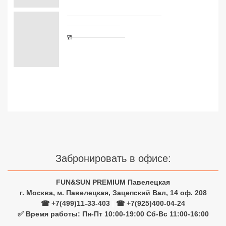
Сетевые отели Турции
Сетевые отели Египта
Сетевые отели ОАЭ
Сетевые отели Таиланда
Сетевые отели Шри Ланки
Сетевые отели Вьетнама
Забронировать в офисе:
Сетевые отели Мальдив
Сетевые отели Бали
FUN&SUN PREMIUM Павелецкая
г. Москва, м. Павелецкая, Зацепский Вал, 14 оф. 208
Сетевые отели Сейшел
☎ +7(499)11-33-403
|
☎ +7(925)400-04-24
✅ Время работы: Пн-Пт 10:00-19:00 Сб-Вс 11:00-16:00
Сетевые отели Маврикия