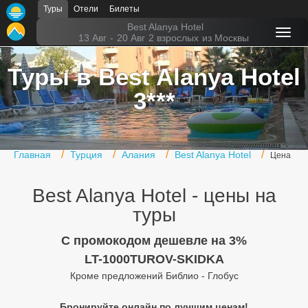
Туры
Отели
Билеты
Главная
Best Alanya Hotel
13 Авг
-
20 Авг
2 взрослых
из Москвы
Горящие туры
Туры в Best Alanya Hotel
Туры в Турцию
3***
Туры в Египет
Туры в ОАЭ
Главная
Турция
Алания
Best Alanya Hotel
Цена
Офис г. Москва
Best Alanya Hotel - цены на
Помощь
туры
Подборки отелей
C промокодом дешевле на 3%
Турция
LT-1000TUROV-SKIDKA
Кроме предложений Библио - Глобус
Таиланд
ОАЭ
Бронируйте онлайн по лучшим ценам!