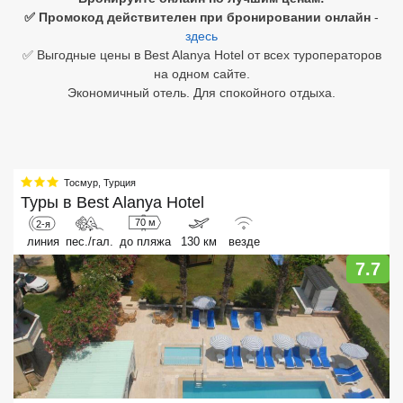
✅ Промокод действителен при бронировании онлайн
-
Египет
здесь
✅ Выгодные цены в Best Alanya Hotel от всех туроператоров
Куба
на одном сайте.
Экономичный отель. Для спокойного отдыха.
Шри Ланка
Бали
Вьетнам
Тосмур
,
Турция
Туры в
Best Alanya Hotel
Хайнань
70 м
2-я
линия
пес./гал.
до пляжа
130 км
везде
Северный Гоа
7.7
Южный Гоа
Занзибар
Абхазия
Большой Сочи