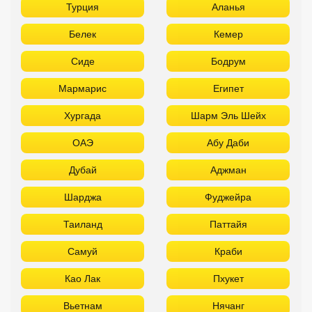
Турция
Аланья
Белек
Кемер
Сиде
Бодрум
Мармарис
Египет
Хургада
Шарм Эль Шейх
ОАЭ
Абу Даби
Дубай
Аджман
Шарджа
Фуджейра
Таиланд
Паттайя
Самуй
Краби
Као Лак
Пхукет
Вьетнам
Нячанг