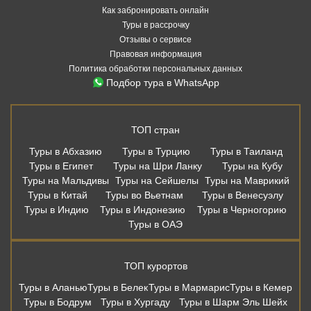
Как забронировать онлайн
Туры в рассрочку
Отзывы о сервисе
Правовая информация
Политика обработки персональных данных
Подбор тура в WhatsApp
ТОП стран
Туры в Абхазию
Туры в Турцию
Туры в Таиланд
Туры в Египет
Туры на Шри Ланку
Туры на Кубу
Туры на Мальдивы
Туры на Сейшелы
Туры на Маврикий
Туры в Китай
Туры во Вьетнам
Туры в Венесуэлу
Туры в Индию
Туры в Индонезию
Туры в Черногорию
Туры в ОАЭ
ТОП курортов
Туры в Аланью
Туры в Белек
Туры в Мармарис
Туры в Кемер
Туры в Бодрум
Туры в Хургаду
Туры в Шарм Эль Шейх