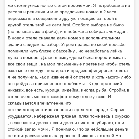
же столкнулись ночью с этой проблемой. Я потребовала на
ресепшн решения и мне предложили ночью в 2 часа
переезжать в совершенно другую локацию за горой в
другой отель этой же сети Arsi. Особого выбора не было
(не ночевать же в фойе), и я побежала собирать чемодан.
В новом отеле сначала дали номер в дополнительном
здании с видом на забор. Утром правда по моей просьбе
поменяли чуть ближе к бассейну , но неработала лейка
душа в номере. Далее я вынуждены была перестирывать
все свои вещи , на мои письменные претензии чтобы отель
взял мою одежду , постирал и продезенфицировал ответа
я не получила, как и извинений от отеля и хоть какого- либо
ап-грейда за причиненные проблемы . К еде претензий
никаких, все есть, курица, индейка, иногда рыба. Стройка в
отеле очень мешает комфортному отдыху тоже. И
складывается впечатление,что
нетклиентоориентированности в целом в Городе. Сервис
ухудшается, набережная грязная, пляж тоже весь в окурках
, везде кошки делают свои дела и никто не убирает, стоит
стойкий запах мочи . Я понимаю, что за небольшие деньги
не стоитрассчитывать на уровень Шикарных отелей.Но