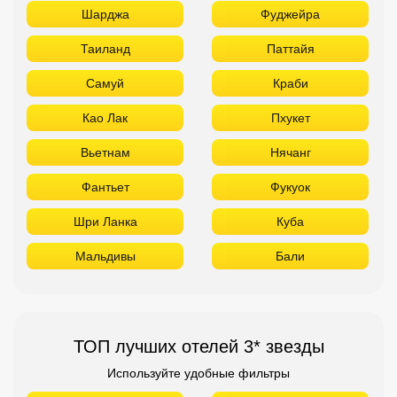
Шарджа
Фуджейра
Таиланд
Паттайя
Самуй
Краби
Као Лак
Пхукет
Вьетнам
Нячанг
Фантьет
Фукуок
Шри Ланка
Куба
Мальдивы
Бали
ТОП лучших отелей 3* звезды
Используйте удобные фильтры