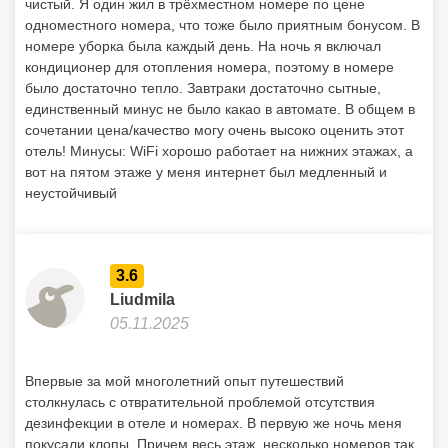
чистый. Я один жил в трёхместном номере по цене
одноместного номера, что тоже было приятным бонусом. В
номере уборка была каждый день. На ночь я включал
кондиционер для отопления номера, поэтому в номере
было достаточно тепло. Завтраки достаточно сытные,
единственный минус не было какао в автомате. В общем в
сочетании цена/качество могу очень высоко оценить этот
отель! Минусы: WiFi хорошо работает на нижних этажах, а
вот на пятом этаже у меня интернет был медленный и
неустойчивый
3.6
Liudmila
05.11.2025
Впервые за мой многолетний опыт путешествий
столкнулась с отвратительной проблемой отсутствия
дезинфекции в отеле и номерах. В первую же ночь меня
покусали клопы. Причем весь этаж ,несколько номеров так