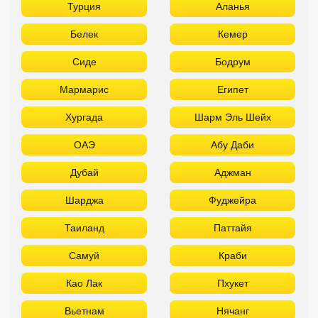
Турция
Аланья
Белек
Кемер
Сиде
Бодрум
Мармарис
Египет
Хургада
Шарм Эль Шейх
ОАЭ
Абу Даби
Дубай
Аджман
Шарджа
Фуджейра
Таиланд
Паттайя
Самуй
Краби
Као Лак
Пхукет
Вьетнам
Нячанг