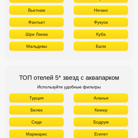
Вьетнам
Нячанг
Фантьет
Фукуок
Шри Ланка
Куба
Мальдивы
Бали
ТОП отелей 5* звезд с аквапарком
Используйте удобные фильтры
Турция
Аланья
Белек
Кемер
Сиде
Бодрум
Мармарис
Египет