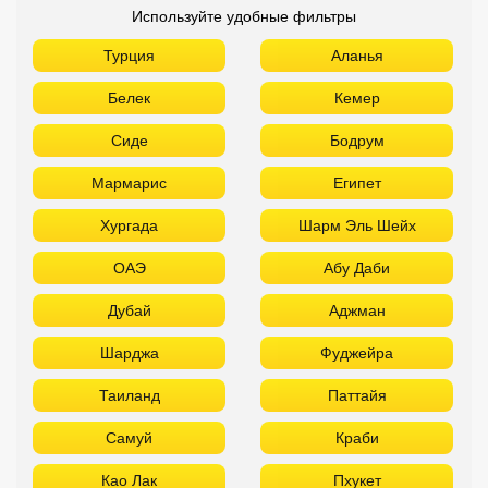
Используйте удобные фильтры
Турция
Аланья
Белек
Кемер
Сиде
Бодрум
Мармарис
Египет
Хургада
Шарм Эль Шейх
ОАЭ
Абу Даби
Дубай
Аджман
Шарджа
Фуджейра
Таиланд
Паттайя
Самуй
Краби
Као Лак
Пхукет