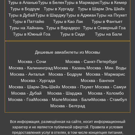
Туры в Аланью
Туры в Белек
Туры в Мармарис
Туры в Кемер
Туры в Бодрум
Туры в Хургаду
Туры в Шарм Эль Шейх
Туры в Дубай
Туры в Шарджу
Туры в Аджман
Туры на Пхукет
Туры в Паттайю
Туры в Као Лак
Туры в Фантьет
Туры на Хайнань
Туры в Варадеро
Туры в Северный Гоа
Туры в Южный Гоа
Туры в Сиде
Туры на Бали
Дешевые авиабилеты из Москвы
Москва - Сочи
Москва - Санкт-Петербург
Москва - Калининград
Москва - Казань
Москва - Мин. Воды
Москва - Анталья
Москва - Бодрум
Москва - Мармарис
Москва - Хургада
Москва - Бангкок
Москва - Шарм-Эль-Шейх
Москва - Пхукет
Москва - Самуи
Москва - Дубай
Москва - Шарджа
Москва - Коломбо
Москва - Гоа
Москва - Мале
Москва - Бали
Москва - Стамбул
Москва - Белград
Вся информация, размещённая на сайте, носит информационный
характер и не является публичной офертой. Правила и условия
предоставления услуг в отелях, в том числе концепция питания,