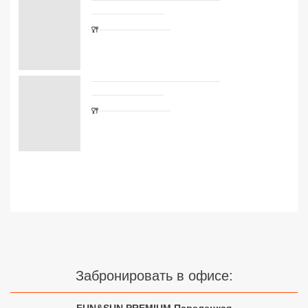
Сетевые отели Турции
Сетевые отели Египта
Сетевые отели ОАЭ
Сетевые отели Таиланда
Сетевые отели Шри Ланки
Сетевые отели Вьетнама
Сетевые отели Мальдив
Сетевые отели Бали
Забронировать в офисе:
Сетевые отели Сейшел
Сетевые отели Маврикия