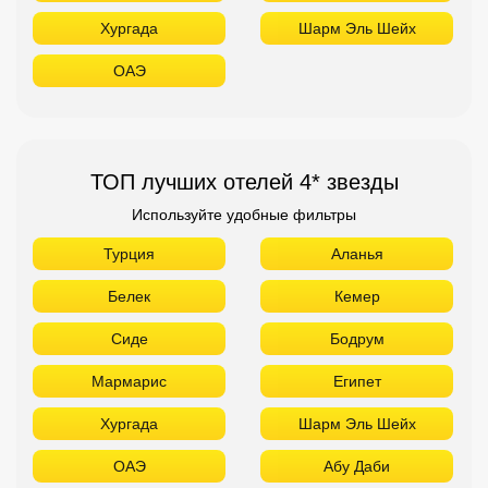
Хургада
Шарм Эль Шейх
ОАЭ
ТОП лучших отелей 4* звезды
Используйте удобные фильтры
Турция
Аланья
Белек
Кемер
Сиде
Бодрум
Мармарис
Египет
Хургада
Шарм Эль Шейх
ОАЭ
Абу Даби