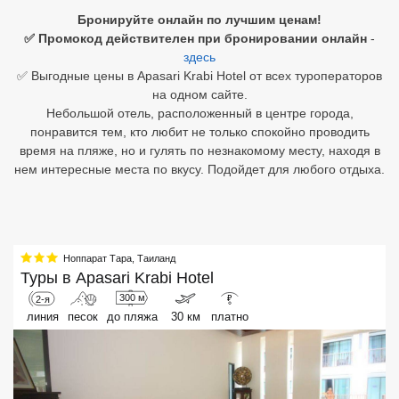
Бронируйте онлайн по лучшим ценам!
Египет
✅ Промокод действителен при бронировании онлайн
-
здесь
Куба
✅ Выгодные цены в Apasari Krabi Hotel от всех туроператоров
на одном сайте.
Шри Ланка
Небольшой отель, расположенный в центре города,
понравится тем, кто любит не только спокойно проводить
Бали
время на пляже, но и гулять по незнакомому месту, находя в
нем интересные места по вкусу. Подойдет для любого отдыха.
Вьетнам
Хайнань
Северный Гоа
Ноппарат Тара
,
Таиланд
Туры в
Apasari Krabi Hotel
Южный Гоа
300 м
2-я
₽
линия
песок
до пляжа
30 км
платно
Занзибар
Абхазия
Большой Сочи