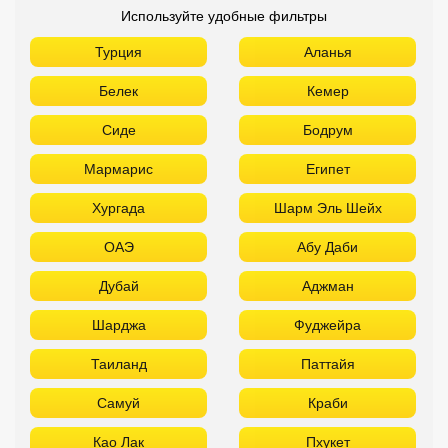
Используйте удобные фильтры
Турция
Аланья
Белек
Кемер
Сиде
Бодрум
Мармарис
Египет
Хургада
Шарм Эль Шейх
ОАЭ
Абу Даби
Дубай
Аджман
Шарджа
Фуджейра
Таиланд
Паттайя
Самуй
Краби
Као Лак
Пхукет