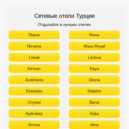
Сетевые отели Турции
Отдыхайте в лучших отелях
Titanic
Rixos
Nirvana
Maxx Royal
Limak
Larissa
Kirman
Kaya
Justiniano
Gloria
Dobedan
Delphin
Crystal
Barut
Aydınbey
Aska
Armas
Akra