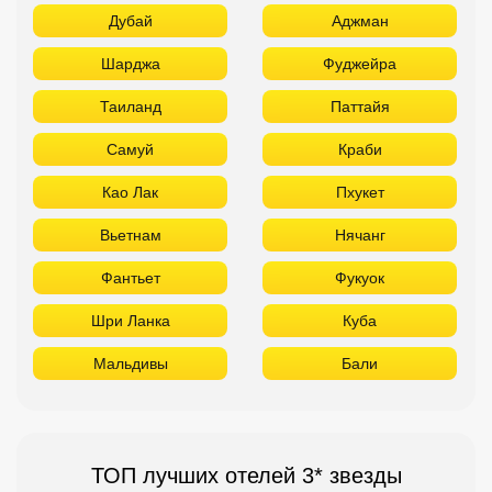
Дубай
Аджман
Шарджа
Фуджейра
Таиланд
Паттайя
Самуй
Краби
Као Лак
Пхукет
Вьетнам
Нячанг
Фантьет
Фукуок
Шри Ланка
Куба
Мальдивы
Бали
ТОП лучших отелей 3* звезды