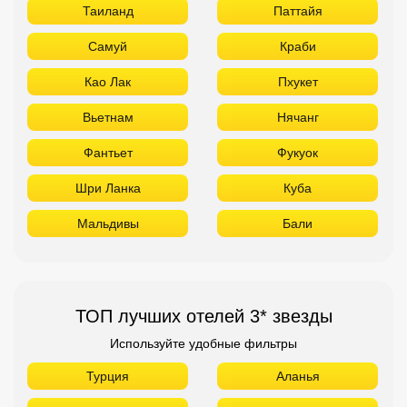
Таиланд
Паттайя
Самуй
Краби
Као Лак
Пхукет
Вьетнам
Нячанг
Фантьет
Фукуок
Шри Ланка
Куба
Мальдивы
Бали
ТОП лучших отелей 3* звезды
Используйте удобные фильтры
Турция
Аланья