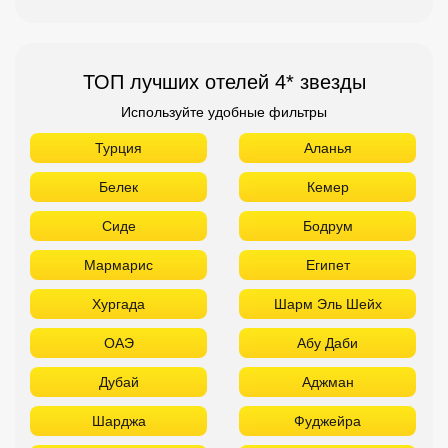
ТОП лучших отелей 4* звезды
Используйте удобные фильтры
Турция
Аланья
Белек
Кемер
Сиде
Бодрум
Мармарис
Египет
Хургада
Шарм Эль Шейх
ОАЭ
Абу Даби
Дубай
Аджман
Шарджа
Фуджейра