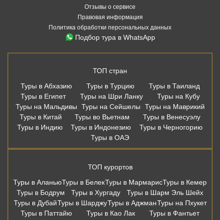
Отзывы о сервисе
Правовая информация
Политика обработки персональных данных
Подбор тура в WhatsApp
ТОП стран
Туры в Абхазию
Туры в Турцию
Туры в Таиланд
Туры в Египет
Туры на Шри Ланку
Туры на Кубу
Туры на Мальдивы
Туры на Сейшелы
Туры на Маврикий
Туры в Китай
Туры во Вьетнам
Туры в Венесуэлу
Туры в Индию
Туры в Индонезию
Туры в Черногорию
Туры в ОАЭ
ТОП курортов
Туры в Аланью
Туры в Белек
Туры в Мармарис
Туры в Кемер
Туры в Бодрум
Туры в Хургаду
Туры в Шарм Эль Шейх
Туры в Дубай
Туры в Шарджу
Туры в Аджман
Туры на Пхукет
Туры в Паттайю
Туры в Као Лак
Туры в Фантьет