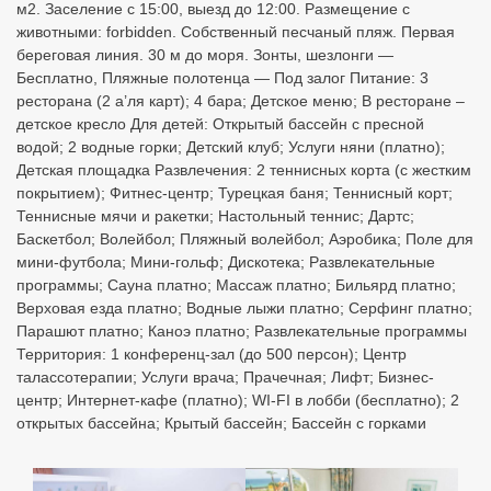
м2. Заселение с 15:00, выезд до 12:00. Размещение с
животными: forbidden. Собственный песчаный пляж. Первая
береговая линия. 30 м до моря. Зонты, шезлонги —
Бесплатно, Пляжные полотенца — Под залог Питание: 3
ресторана (2 а’ля карт); 4 бара; Детское меню; В ресторане –
детское кресло Для детей: Открытый бассейн с пресной
водой; 2 водные горки; Детский клуб; Услуги няни (платно);
Детская площадка Развлечения: 2 теннисных корта (с жестким
покрытием); Фитнес-центр; Турецкая баня; Теннисный корт;
Теннисные мячи и ракетки; Настольный теннис; Дартс;
Баскетбол; Волейбол; Пляжный волейбол; Аэробика; Поле для
мини-футбола; Мини-гольф; Дискотека; Развлекательные
программы; Сауна платно; Массаж платно; Бильярд платно;
Верховая езда платно; Водные лыжи платно; Серфинг платно;
Парашют платно; Каноэ платно; Развлекательные программы
Территория: 1 конференц-зал (до 500 персон); Центр
талассотерапии; Услуги врача; Прачечная; Лифт; Бизнес-
центр; Интернет-кафе (платно); WI-FI в лобби (бесплатно); 2
открытых бассейна; Крытый бассейн; Бассейн с горками