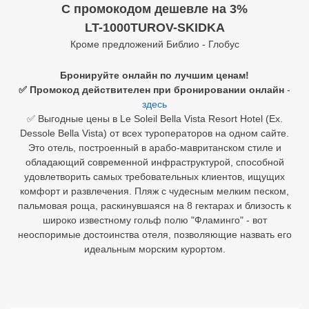
C промокодом дешевле на 3%
Египет
LT-1000TUROV-SKIDKA
Кроме предложений Библио - Глобус
Куба
Бронируйте онлайн по лучшим ценам!
Шри Ланка
✅ Промокод действителен при бронировании онлайн
-
здесь
Бали
✅ Выгодные цены в Le Soleil Bella Vista Resort Hotel (Ex.
Dessole Bella Vista) от всех туроператоров на одном сайте.
Вьетнам
Это отель, построенный в арабо-мавританском стиле и
обладающий современной инфраструктурой, способной
Хайнань
удовлетворить самых требовательных клиентов, ищущих
комфорт и развлечения. Пляж с чудесным мелким песком,
Северный Гоа
пальмовая роща, раскинувшаяся на 8 гектарах и близость к
Южный Гоа
широко известному гольф полю "Фламинго" - вот
неоспоримые достоинства отеля, позволяющие назвать его
Занзибар
идеальным морским курортом.
Абхазия
Большой Сочи