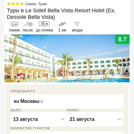
Сканес
,
Тунис
Кав Мин Воды
Туры в
Le Soleil Bella Vista Resort Hotel (Ex.
Dessole Bella Vista)
Экскурсионные туры
30 м
1-я
линия
песок
до пляжа
1 км
везде
VIP отели 5 звезд
8.7
ТОП 10 лучших отелей 5*
ТОП 10 недорогих отелей
5*
Лучшие отели 4* звезды
ГОРОД ВЫЛЕТА
Недорогие отели 4*
звезды
из
Москвы
Лучшие отели 3* звезды
ВЫЛЕТ
ПРИЛЕТ
13 августа
21 августа
Недорогие отели 3*
звезды
КОЛИЧЕСТВО ТУРИСТОВ