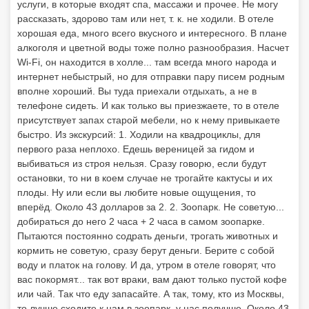
услуги, в которые входят спа, массажи и прочее. Не могу
рассказать, здорово там или нет, т. к. не ходили. В отеле
хорошая еда, много всего вкусного и интересного. В плане
алкоголя и цветной воды тоже полно разнообразия. Насчет
Wi-Fi, он находится в холле... там всегда много народа и
интернет небыстрый, но для отправки пару писем родным
вполне хороший. Вы туда приехали отдыхать, а не в
телефоне сидеть. И как только вы приезжаете, то в отеле
присутствует запах старой мебели, но к нему привыкаете
быстро. Из экскурсий: 1. Ходили на квадроциклы, для
первого раза неплохо. Едешь вереницей за гидом и
выбиваться из строя нельзя. Сразу говорю, если будут
остановки, то ни в коем случае не трогайте кактусы и их
плоды. Ну или если вы любите новые ощущения, то
вперёд. Около 43 долларов за 2. 2. Зоопарк. Не советую...
добираться до него 2 часа + 2 часа в самом зоопарке.
Пытаются постоянно содрать деньги, трогать животных и
кормить не советую, сразу берут деньги. Берите с собой
воду и платок на голову. И да, утром в отеле говорят, что
вас покормят... так вот враки, вам дают только пустой кофе
или чай. Так что еду запасайте. А так, тому, кто из Москвы,
то лучше сходите к нам в зоопарк, у нас получше. Около 43