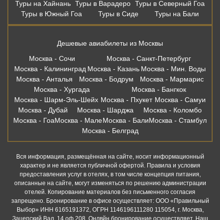
Туры на Хайнань
Туры в Варадеро
Туры в Северный Гоа
Туры в Южный Гоа
Туры в Сиде
Туры на Бали
Дешевые авиабилеты из Москвы
Москва - Сочи
Москва - Санкт-Петербург
Москва - Калининград
Москва - Казань
Москва - Мин. Воды
Москва - Анталья
Москва - Бодрум
Москва - Мармарис
Москва - Хургада
Москва - Бангкок
Москва - Шарм-Эль-Шейх
Москва - Пхукет
Москва - Самуи
Москва - Дубай
Москва - Шарджа
Москва - Коломбо
Москва - Гоа
Москва - Мале
Москва - Бали
Москва - Стамбул
Москва - Белград
Вся информация, размещённая на сайте, носит информационный
характер и не является публичной офертой. Правила и условия
предоставления услуг в отелях, в том числе концепция питания,
описанные на сайте, могут изменяться по решению администрации
отелей. Копирование материалов без письменного согласия
запрещено. Бронирование в офисе осуществляет: ООО «Правильный
Выбор» ИНН 6165191372, ОГРН 1146196111280 115054, г. Москва,
Зацепский Вал, 14 оф 208. Онлвйн бронирование осуществляет. Наш