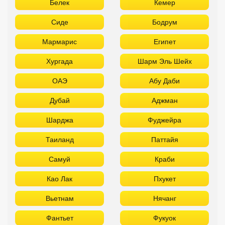
Белек
Кемер
Сиде
Бодрум
Мармарис
Египет
Хургада
Шарм Эль Шейх
ОАЭ
Абу Даби
Дубай
Аджман
Шарджа
Фуджейра
Таиланд
Паттайя
Самуй
Краби
Као Лак
Пхукет
Вьетнам
Нячанг
Фантьет
Фукуок