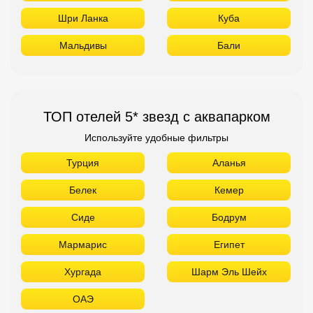
Шри Ланка
Куба
Мальдивы
Бали
ТОП отелей 5* звезд с аквапарком
Используйте удобные фильтры
Турция
Аланья
Белек
Кемер
Сиде
Бодрум
Мармарис
Египет
Хургада
Шарм Эль Шейх
ОАЭ