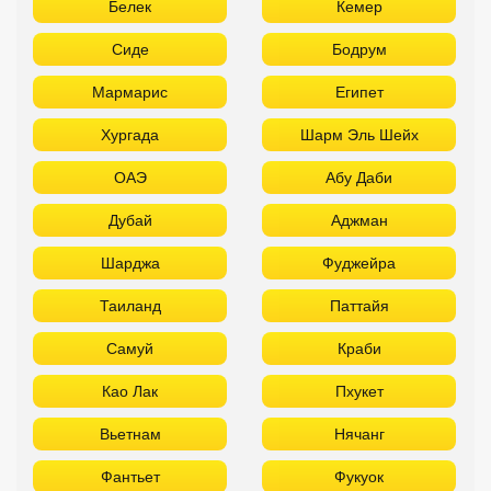
Белек
Кемер
Сиде
Бодрум
Мармарис
Египет
Хургада
Шарм Эль Шейх
ОАЭ
Абу Даби
Дубай
Аджман
Шарджа
Фуджейра
Таиланд
Паттайя
Самуй
Краби
Као Лак
Пхукет
Вьетнам
Нячанг
Фантьет
Фукуок