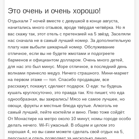
Это очень и очень хорошо!
Отдыхали 7 ночей вместе с девушкой в конце августа,
начитались много отзывов, вроде твёрдая четвёрка. Но я
вас скажу так, этот отель с претензией на 5 звёзд. Заселяли
нас сначала не в самый лучший номер. За дополнительную
плату нам выбыли шикарный номер. Обслуживание
отличное, если вы не будете жмотами и подогреете
барменов и официантом долларом. Очень много детей,
для нас это был минус. Море отличное, в последний день
волнами принесло медуз. Ничего страшного. Мини-маркет
на первом этаже — топ. Спасибо продавцам, все
расскажут, покажут, сделают подарок. О еде: ты будешь
кушать круглосуточно, это правда так. Кто пишет, что еда
однообразная, вы зажрались! Мясо не самое лучшее, но
овощи, фрукты и местные блюда крутые. Алкоголь не
самый лучший, пейте коктейли и вино. Пиво тоже сойдёт.
От Монастире на метро около 10 минут, номы городе особо
делать нечего. Wi-Fi ужасный. В общем и целом это
хорошая 4, но вы сами можете сделать свой отдых на 5,
персонал и отель позволяет за несколько динар