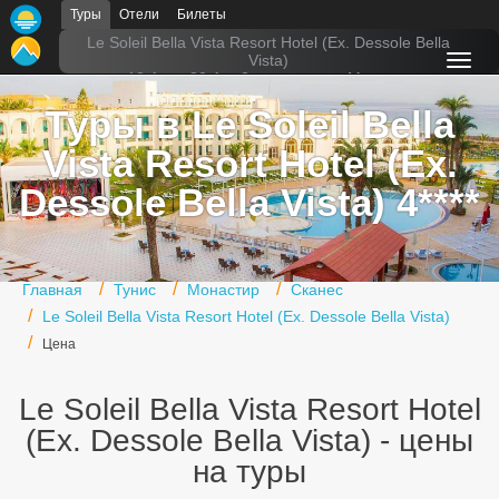
Туры
Отели
Билеты
Главная
Le Soleil Bella Vista Resort Hotel (Ex. Dessole Bella
Vista)
13 Авг
-
20 Авг
2 взрослых
из Москвы
Горящие туры
Туры в Le Soleil Bella
Туры в Турцию
Vista Resort Hotel (Ex.
Туры в Египет
Dessole Bella Vista) 4****
Туры в ОАЭ
Офис г. Москва
Главная
Тунис
Монастир
Сканес
Le Soleil Bella Vista Resort Hotel (Ex. Dessole Bella Vista)
Помощь
Цена
Подборки отелей
Le Soleil Bella Vista Resort Hotel
Турция
(Ex. Dessole Bella Vista) - цены
Таиланд
на туры
ОАЭ