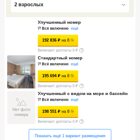
2 взрослых
Сетевые отели Турции
Сетевые отели Египта
Улучшенный номер
Всё включено
ещё
Сетевые отели ОАЭ
192 836
₽
на
8
Сетевые отели Таиланда
Включает доплаты 0 ₽
?
Стандартный номер
Сетевые отели Шри Ланки
Всё включено
ещё
195 694
₽
на
8
Сетевые отели Вьетнама
Включает доплаты 0 ₽
?
Улучшенный с видом на море и бассейн
Всё включено
ещё
Сетевые отели Мальдив
Нет фото
198 551
₽
на
8
Сетевые отели Бали
номера
Включает доплаты 0 ₽
?
Сетевые отели Сейшел
Показать ещё
1
вариант
размещения
Сетевые отели Маврикия