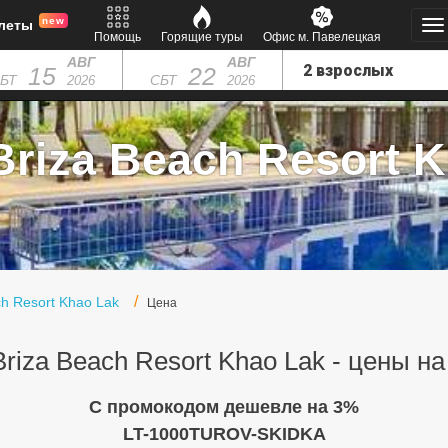
new
леты
Помощь
Горящие туры
Офис м. Павелецкая
АВГ
АВГ
15
22
БТ
СБТ
2026
2026
riza Beach Resort K
ch Resort Khao Lak
Цена
Briza Beach Resort Khao Lak - цены на
C промокодом дешевле на 3%
LT-1000TUROV-SKIDKA