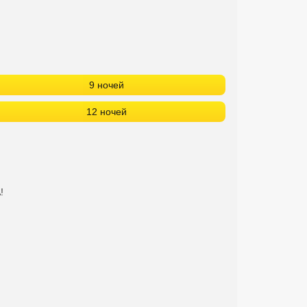
9 ночей
12 ночей
!