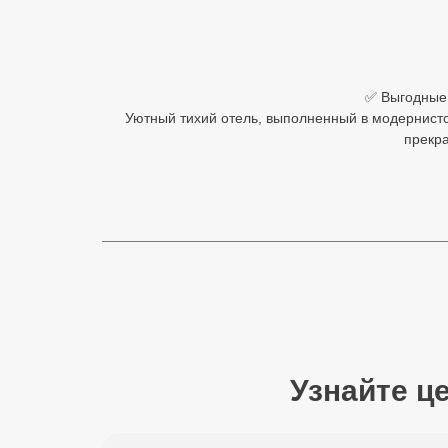
Египет
Куба
✅ Выгодные 
Шри Ланка
Уютный тихий отель, выполненный в модернистс
прекра
Бали
Вьетнам
Хайнань
Северный Гоа
Южный Гоа
Занзибар
Узнайте ц
Абхазия
Большой Сочи