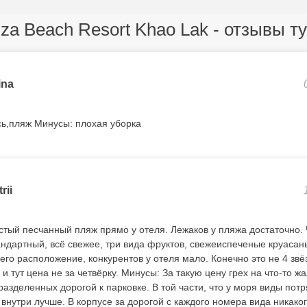
iza Beach Resort Khao Lak - отзывы т
ina
ь,пляж Минусы: плохая уборка
rii
тый песчанный пляж прямо у отеля. Лежаков у пляжа достаточно. 
тандартный, всё свежее, три вида фруктов, свежеиспеченые круаса
его расположение, конкурентов у отеля мало. Конечно это не 4 звё
и тут цена не за четвёрку. Минусы: За такую цену грех на что-то ж
 разделенных дорогой к парковке. В той части, что у моря виды по
нутри лучше. В корпусе за дорогой с каждого номера вида никаког