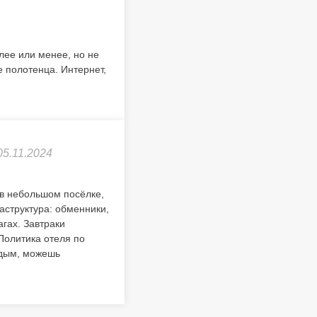
лее или менее, но не
 полотенца. Интернет,
05.11.2024
в небольшом посёлке,
аструктура: обменники,
гах. Завтраки
Политика отеля по
 дым, можешь