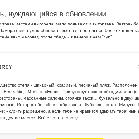
ь, нуждающийся в обновлении
о трава местами выгорела, мало поливают и вытоптана. Завтрак бо
Номера явно нужно обновить, включая постельное белье и пляжные
сейн явно маловат, после обеда и к вечеру в нём "суп".
DREY
щество отеля - шикарный, красивый, песчаный пляж. Расположен 
 «Emerald», «Merlin», «Eden». Присутствует все необходимая инфр
рестораны, массажные салоны, стоянка такси… буквально в двух ша
личные. Интернет без сбоев, обрывов и «бубнов» -летает Минусы: 
же: «курить разрешено, а если тебе не нравится вдыхать табачный
 в другое место». Всё с ног на голову.