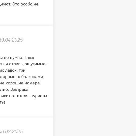
нуют. Это особо не
29.04.2025
ры не нужно.Пляж
вы и отливы ощутимые.
х лавок, три
сторные, с балконами
олне хорошие номера.
тно. Завтраки
исит от отеля- туристы
ть)
06.03.2025