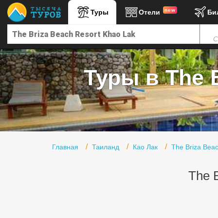
new
Туры
Отели
Би
Главная
С
Горящие туры
Туры в Турцию
Туры в The B
Туры в Египет
Туры в ОАЭ
Офис г. Москва
Помощь
Главная
Таиланд
Као Лак
The Briza Bea
Подборки отелей
The 
Турция
Таиланд
ОАЭ