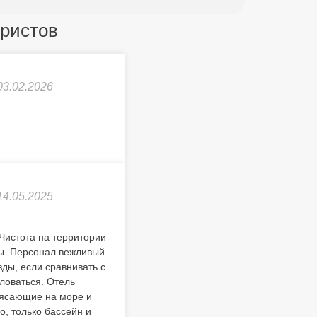
уристов
03.02.2026
14.05.2025
Чистота на территории
ны. Персонал вежливый.
зды, если сравнивать с
аловаться. Отель
трясающие на море и
о, только бассейн и