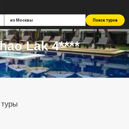
Поиск туров
hao Lak 4****
 туры