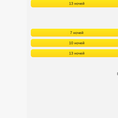
13 ночей
Сетевые отели Турции
Сетевые отели Египта
Сетевые отели ОАЭ
7 ночей
Сетевые отели Таиланда
10 ночей
Сетевые отели Шри Ланки
13 ночей
Сетевые отели Вьетнама
Сетевые отели Мальдив
Сетевые отели Бали
Сетевые отели Сейшел
Сетевые отели Маврикия