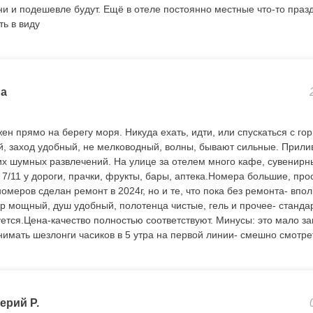
ни и подешевле будут. Ещё в отеле постоянно местные что-то празд
ть в виду
a
н прямо на берегу моря. Никуда ехать, идти, или спускаться с го
, заход удобный, не мелководный, волны, бывают сильные. Прили
ких шумных развлечений. На улице за отелем много кафе, сувенирны
 7/11 у дороги, прачки, фрукты, бары, аптека.Номера большие, про
номеров сделан ремонт в 2024г, но и те, что пока без ремонта- вп
р мощный, душ удобный, полотенца чистые, гель и прочее- стандар
ется.Цена-качество полностью соответствуют. Минусы: это мало зав
нимать шезлонги часиков в 5 утра на первой линии- смешно смотре
ерий Р.