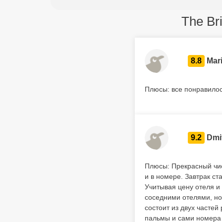
The Br
8.8
Mar
Плюсы: все понравилос
9.2
Dmit
Плюсы: Прекрасный чис
и в номере. Завтрак с
Учитывая цену отеля и 
соседними отелями, но 
состоит из двух частей
пальмы и сами номера в