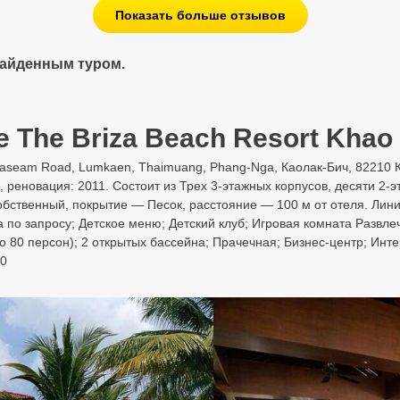
Показать больше отзывов
найденным туром.
 The Briza Beach Resort Khao 
kaseam Road, Lumkaen, Thaimuang, Phang-Nga, Каолак-Бич, 82210 Ка
 реновация: 2011. Состоит из Трех 3-этажных корпусов, десяти 2-э
ственный, покрытие — Песок, расстояние — 100 м от отеля. Линия
 по запросу; Детское меню; Детский клуб; Игровая комната Развле
до 80 персон); 2 открытых бассейна; Прачечная; Бизнес-центр; Инт
00