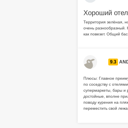
Хороший отел
Территория зелёная, н
очень разнообразный. 
как повезет. Общий бас
9.3
AN
Плюсы: Главное преиму
по соседству с отелями
супермаркеты, бары и 
достойные, вполне при
поводу курения на пля
переместить свой лежак