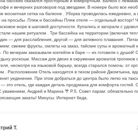
 на бассейн оказался просторным и комфортным. Балкон с лежак
кофе и вечерних разговоров под звездами. В номере было все нео
же москитная сетка на балконе . Уборка проводилась ежедневно, а 
 на просьбы. Пляж и бассейны Пляж отеля — отдельный восторг! Ч
асковое море в шаговой доступности. Купались и загорали с удовол
 стали нашим ритуалом . Три бассейна на территории (включая теп
один — для расслабления, другой — для активного плавания . Пита
ием: свежие фрукты, омлеты на заказ, тайские супы и ароматный 
. По вечерам заказывали коктейли в баре — их готовили с душой! 
дыху роскоши. Массаж для двоих в окружении ароматов тропиков 
теля, несмотря на языковой барьер, всегда старался помочь: от о
иям . Расположение Отель находится в тихом районе Джомтьена, вд
ценит уединение. При этом добраться до центра было легко на такси
* — это отель, где каждая деталь продумана для комфорта гостей. 
 уважением, Андрей и Марина 🌴 P.S. Совет парам: обязательно п
рясающие закаты! Минусы: Интернет беда.
трий Т.