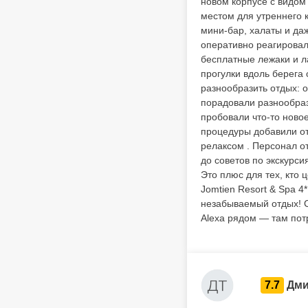
новом корпусе с видом
местом для утреннего 
мини-бар, халаты и да
оперативно реагировал
бесплатные лежаки и л
прогулки вдоль берега
разнообразить отдых: 
порадовали разнообраз
пробовали что-то новое
процедуры добавили от
релаксом . Персонал о
до советов по экскурс
Это плюс для тех, кто 
Jomtien Resort & Spa 4
незабываемый отдых! С
Alexa рядом — там пот
7.7
Дми