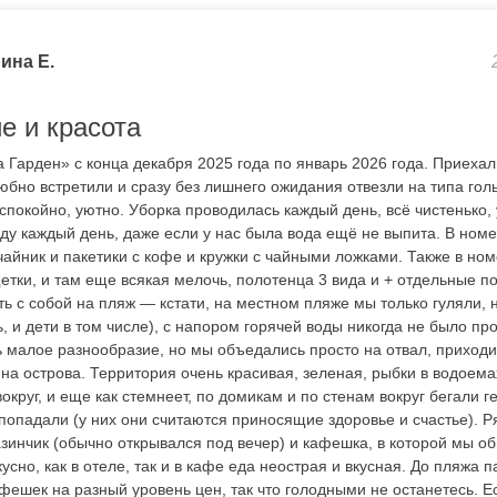
ина Е.
е и красота
 Гарден» с конца декабря 2025 года по январь 2026 года. Приехал
бно встретили и сразу без лишнего ожидания отвезли на типа гол
 спокойно, уютно. Уборка проводилась каждый день, всё чистенько
ду каждый день, даже если у нас была вода ещё не выпита. В номе
чайник и пакетики с кофе и кружки с чайными ложками. Также в но
етки, и там еще всякая мелочь, полотенца 3 вида и + отдельные п
ь с собой на пляж — кстати, на местном пляже мы только гуляли, н
, и дети в том числе), с напором горячей воды никогда не было пр
 малое разнообразие, но мы объедались просто на отвал, приходил
и на острова. Территория очень красивая, зеленая, рыбки в водоемах
округ, и еще как стемнеет, по домикам и по стенам вокруг бегали г
попадали (у них они считаются приносящие здоровье и счастье). Р
зинчик (обычно открывался под вечер) и кафешка, в которой мы об
усно, как в отеле, так и в кафе еда неострая и вкусная. До пляжа 
фешек на разный уровень цен, так что голодными не останетесь. Е