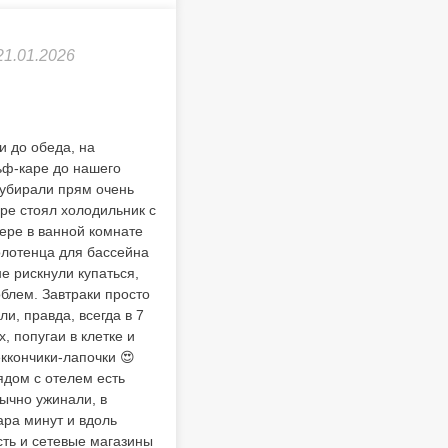
21.01.2026
и до обеда, на
ьф-каре до нашего
, убирали прям очень
ре стоял холодильник с
мере в ванной комнате
олотенца для бассейна
е рискнули купаться,
облем. Завтраки просто
и, правда, всегда в 7
, попугаи в клетке и
еккончики-лапочки 😍
ядом с отелем есть
ычно ужинали, в
пара минут и вдоль
сть и сетевые магазины