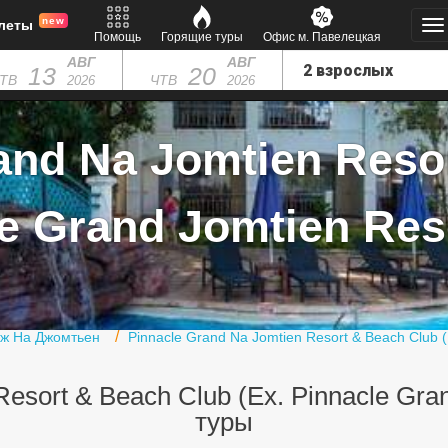
new
леты
Помощь
Горящие туры
Офис м. Павелецкая
АВГ
АВГ
13
20
ТВ
ЧТВ
2026
2026
and Na Jomtien Resor
e Grand Jomtien Reso
яж На Джомтьен
Pinnacle Grand Na Jomtien Resort & Beach Club (
esort & Beach Club (Ex. Pinnacle Gra
туры