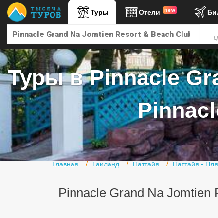
new
Туры
Отели
Би
Главная
Ч
Горящие туры
Туры в Турцию
Туры в Pinnacle Gr
Туры в Египет
Туры в ОАЭ
Pinnacl
Офис г. Москва
Помощь
Подборки отелей
Главная
Таиланд
Паттайя
Паттайя - Пл
Турция
Pinnacle Grand Na Jomtien R
Таиланд
ОАЭ