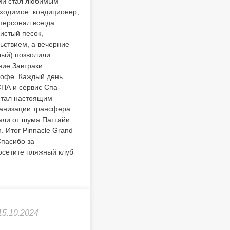
ами стал любимым
бходимое: кондиционер,
персонал всегда
истый песок,
ьствием, а вечерние
лый) позволили
ние Завтраки
кофе. Каждый день
СПА и сервис Спа-
стал настоящим
рганизации трансфера
али от шума Паттайи.
. Итог Pinnacle Grand
Спасибо за
осетите пляжный клуб
15.10.2024