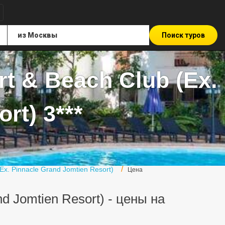
Поиск туров
t & Beach Club (Ex.
rt) 3***
Ex. Pinnacle Grand Jomtien Resort)
Цена
nd Jomtien Resort) - цены на