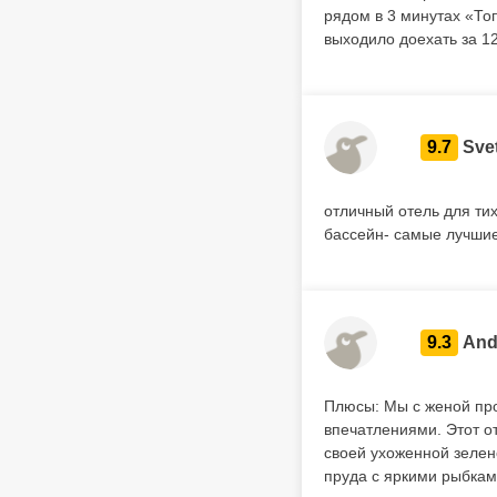
рядом в 3 минутах «То
выходило доехать за 1
9.7
Sve
отличный отель для тих
бассейн- самые лучшие
9.3
And
Плюсы: Мы с женой пров
впечатлениями. Этот о
своей ухоженной зелен
пруда с яркими рыбкам