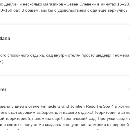
пс Дейли» и несколько магазинов «Севен Элевен» в минутах 15–20.
20–150 бат. В общем, мы бы с удовольствием сюда еще вернулись.
tlana
ого спокойного отдыха. сад внутри отеля- просто шедевр!!! номера
 )
rei
ели 5 дней в отеле Pinnacle Grand Jomtien Resort & Spa 4 и хоти
тель стал хорошим выбором для нашего отдыха! Территория и атм
ой территорией, напоминающей тропический сад. Прогулки среди 
и и клеток с попугаями создавали ощущение гармонии с природой