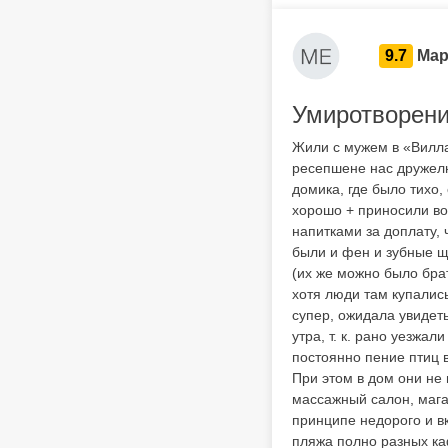
9.7
Мар
Умиротворени
Жили с мужем в «Вилла
ресепшене нас дружелю
домика, где было тихо,
хорошо + приносили во
напитками за доплату, 
были и фен и зубные щ
(их же можно было брат
хотя люди там купались
супер, ожидала увидеть
утра, т. к. рано уезжал
постоянно пение птиц в
При этом в дом они не 
массажный салон, мага
принципе недорого и вк
пляжа полно разных ка