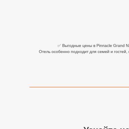
Египет
Куба
Шри Ланка
Бали
✅ Выгодные цены в Pinnacle Grand Na 
Отель особенно подходит для семей и гостей,
Вьетнам
Хайнань
Северный Гоа
Южный Гоа
Занзибар
Абхазия
Большой Сочи