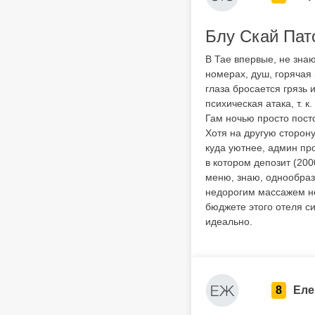
Блу Скай Пато
В Тае впервые, не знаю
номерах, душ, горячая 
глаза бросается грязь 
психическая атака, т. 
Гам ночью просто пост
Хотя на другую сторон
куда уютнее, админ про
в котором депозит (200
меню, знаю, однообраз
недорогим массажем не
бюджете этого отеля си
идеально.
8
Еле