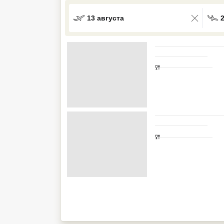
Кав Мин Воды
13 августа
Экскурсионные туры
VIP отели 5 звезд
ТОП 10 лучших отелей 5*
ТОП 10 недорогих отелей
5*
Лучшие отели 4* звезды
Недорогие отели 4*
звезды
Лучшие отели 3* звезды
Недорогие отели 3*
звезды