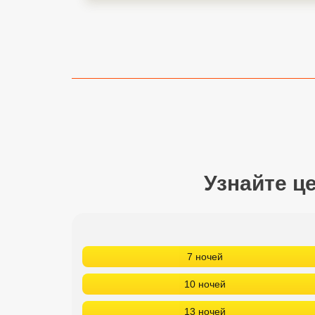
Сетевые отели Турции
Сетевые отели Египта
Сетевые отели ОАЭ
Сетевые отели Таиланда
Сетевые отели Шри Ланки
Узнайте ц
Сетевые отели Вьетнама
Сетевые отели Мальдив
Сетевые отели Бали
7 ночей
Сетевые отели Сейшел
10 ночей
Сетевые отели Маврикия
13 ночей