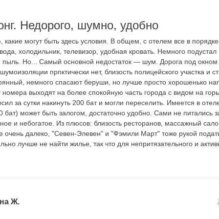
нг. Недорого, шумно, удобно
, какие могут быть здесь условия. В общем, с отелем все в порядке,
вода, холодильник, телевизор, удобная кровать. Немного подустал п
и пыль. Но... Самый основной недостаток — шум. Дорога под окном
к. шумоизоляции прпктически нет, близость полицейского участка и 
оянный, немного спасают беруши, но лучше просто хорошенько нап
у номера выходят на более спокойную часть города с видом на гор
сил за сутки накинуть 200 бат и могли переселить. Имеется в отеле
0 бат) может быть залогом, достаточно удобно. Сами не питались з
ное и небогатое. Из плюсов: близость ресторанов, массажный сал
 очень далеко, "Севен-Элевен" и "Фэмили Март" тоже рукой подать
льно лучше не найти жилье, так что для непритязательного и актив
на Ж.