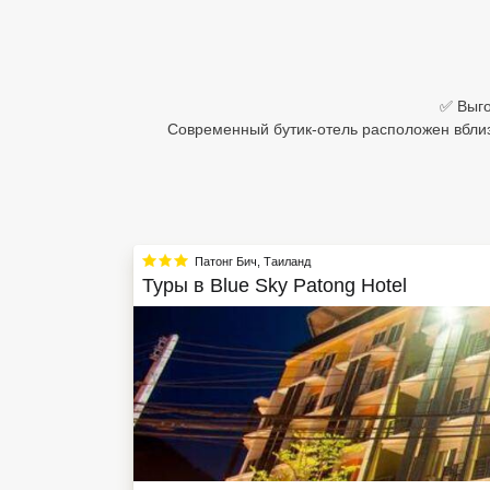
Египет
Куба
✅ Выго
Шри Ланка
Современный бутик-отель расположен вблиз
Бали
Вьетнам
Хайнань
Патонг Бич
,
Таиланд
Туры в
Blue Sky Patong Hotel
Северный Гоа
Южный Гоа
Занзибар
Абхазия
Большой Сочи