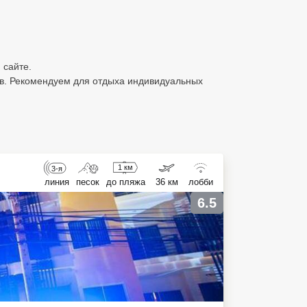
 сайте.
ов. Рекомендуем для отдыха индивидуальных
1 км
3-я
линия
песок
до пляжа
36 км
лобби
6.5