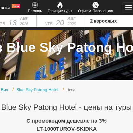
new
леты
Помощь
Горящие туры
Офис м. Павелецкая
АВГ
АВГ
13
20
ТВ
ЧТВ
2026
2026
 Blue Sky Patong Hot
 Бич
Blue Sky Patong Hotel
Цена
Blue Sky Patong Hotel - цены на туры
C промокодом дешевле на 3%
LT-1000TUROV-SKIDKA