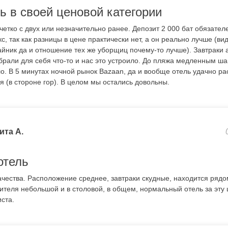
ь в своей ценовой категории
четко с двух или незначительно ранее. Депозит 2 000 бат обязате
, так как разницы в цене практически нет, а он реально лучше (ви
айник да и отношение тех же уборщиц почему-то лучше). Завтраки
брали для себя что-то и нас это устроило. До пляжа медленным ша
о. В 5 минутах ночной рынок Bazaan, да и вообще отель удачно р
я (в стороне гор). В целом мы остались довольны.
ита А.
отель
чества. Расположение среднее, завтраки скудные, находится рядо
бителя небольшой и в столовой, в общем, нормальный отель за эту 
ста.