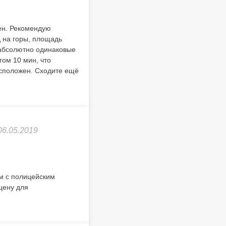
лен. Рекомендую
д на горы, площадь
 абсолютно одинаковые
гом 10 мин, что
асположен. Сходите ещё
06.05.2019
м с полицейским
цену для