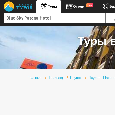
new
Туры
Отели
Би
Главная
Ч
Горящие туры
Туры в Турцию
Туры в
Туры в Египет
Туры в ОАЭ
Офис г. Москва
Помощь
Главная
Таиланд
Пхукет
Пхукет - Патонг
Подборки отелей
Турция
Таиланд
ОАЭ