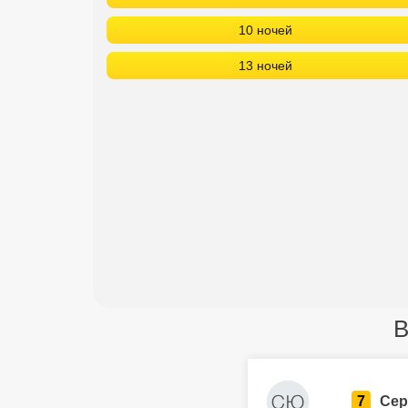
10 ночей
13 ночей
B
7
Сер