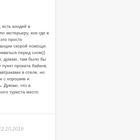
 есть кондей в
о экстерьеру, кое-где в
 это просто
станции скорой помощи.
иваться перед сном))
ы, думаю, там было бы
 пункт проката байков,
автраками в отеле, но
он с хорошим и
. Думаю, что в
ного туриста место
12.10.2019