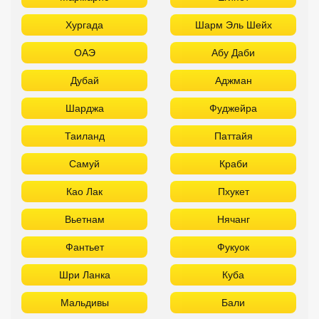
Хургада
Шарм Эль Шейх
ОАЭ
Абу Даби
Дубай
Аджман
Шарджа
Фуджейра
Таиланд
Паттайя
Самуй
Краби
Као Лак
Пхукет
Вьетнам
Нячанг
Фантьет
Фукуок
Шри Ланка
Куба
Мальдивы
Бали