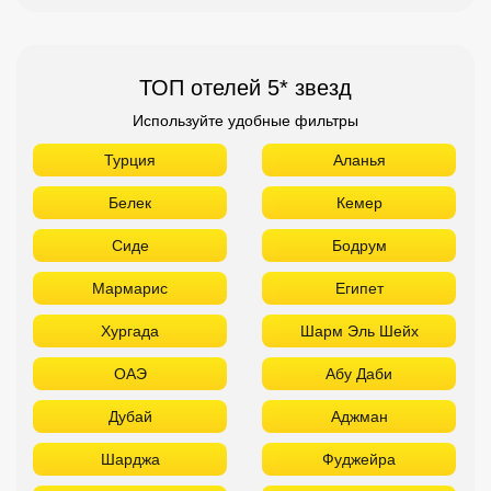
ТОП отелей 5* звезд
Используйте удобные фильтры
Турция
Аланья
Белек
Кемер
Сиде
Бодрум
Мармарис
Египет
Хургада
Шарм Эль Шейх
ОАЭ
Абу Даби
Дубай
Аджман
Шарджа
Фуджейра