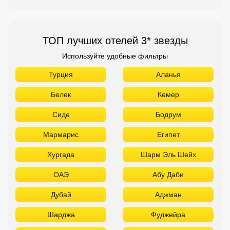
ТОП лучших отелей 3* звезды
Используйте удобные фильтры
Турция
Аланья
Белек
Кемер
Сиде
Бодрум
Мармарис
Египет
Хургада
Шарм Эль Шейх
ОАЭ
Абу Даби
Дубай
Аджман
Шарджа
Фуджейра