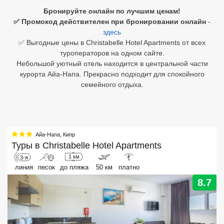
Бронируйте онлайн по лучшим ценам!
Египет
✅ Промокод действителен при бронировании онлайн
-
здесь
Куба
✅ Выгодные цены в Christabelle Hotel Apartments от всех
туроператоров на одном сайте.
Шри Ланка
Небольшой уютный отель находится в центральной части
курорта Айа-Напа. Прекрасно подходит для спокойного
Бали
семейного отдыха.
Вьетнам
Хайнань
Айа-Напа
,
Кипр
Северный Гоа
Туры в
Christabelle Hotel Apartments
1 км
3-я
₽
Южный Гоа
линия
песок
до пляжа
50 км
платно
Занзибар
8.7
Абхазия
Большой Сочи