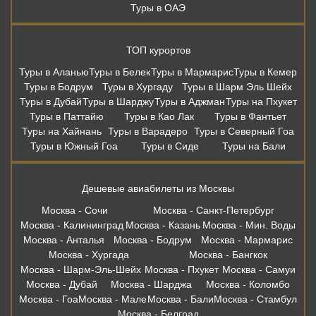
Туры в ОАЭ
ТОП курортов
Туры в Аланью
Туры в Белек
Туры в Мармарис
Туры в Кемер
Туры в Бодрум
Туры в Хургаду
Туры в Шарм Эль Шейх
Туры в Дубай
Туры в Шарджу
Туры в Аджман
Туры на Пхукет
Туры в Паттайю
Туры в Као Лак
Туры в Фантьет
Туры на Хайнань
Туры в Варадеро
Туры в Северный Гоа
Туры в Южный Гоа
Туры в Сиде
Туры на Бали
Дешевые авиабилеты из Москвы
Москва - Сочи
Москва - Санкт-Петербург
Москва - Калининград
Москва - Казань
Москва - Мин. Воды
Москва - Анталья
Москва - Бодрум
Москва - Мармарис
Москва - Хургада
Москва - Бангкок
Москва - Шарм-Эль-Шейх
Москва - Пхукет
Москва - Самуи
Москва - Дубай
Москва - Шарджа
Москва - Коломбо
Москва - Гоа
Москва - Мале
Москва - Бали
Москва - Стамбул
Москва - Белград