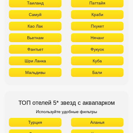
Таиланд
Паттайя
Самуй
Краби
Као Лак
Пхукет
Вьетнам
Нячанг
Фантьет
Фукуок
Шри Ланка
Куба
Мальдивы
Бали
ТОП отелей 5* звезд с аквапарком
Используйте удобные фильтры
Турция
Аланья