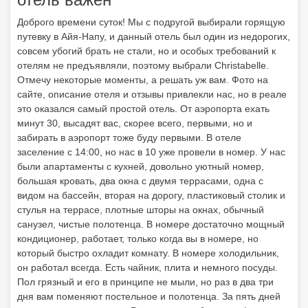
Доброго времени суток! Мы с подругой выбирали горящую
путевку в Айя-Напу, и данный отель был один из недорогих,
совсем убогий брать не стали, но и особых требований к
отелям не предъявляли, поэтому выбрали Christabelle.
Отмечу некоторые моменты, а решать уж вам. Фото на
сайте, описание отеля и отзывы привлекли нас, но в реале
это оказался самый простой отель. От аэропорта ехать
минут 30, высадят вас, скорее всего, первыми, но и
забирать в аэропорт тоже буду первыми. В отеле
заселение с 14:00, но нас в 10 уже провели в номер. У нас
были апартаменты с кухней, довольно уютный номер,
большая кровать, два окна с двумя террасами, одна с
видом на бассейн, вторая на дорогу, пластиковый столик и
стулья на террасе, плотные шторы на окнах, обычный
санузел, чистые полотенца. В номере достаточно мощный
кондиционер, работает, только когда вы в номере, но
который быстро охладит комнату. В номере холодильник,
он работал всегда. Есть чайник, плита и немного посуды.
Пол грязный и его в принципе не мыли, но раз в два три
дня вам поменяют постельное и полотенца. За пять дней