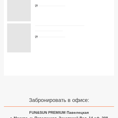
Сетевые отели Турции
Сетевые отели Египта
Сетевые отели ОАЭ
Сетевые отели Таиланда
Сетевые отели Шри Ланки
Сетевые отели Вьетнама
Сетевые отели Мальдив
Сетевые отели Бали
Забронировать в офисе:
Сетевые отели Сейшел
FUN&SUN PREMIUM Павелецкая
Сетевые отели Маврикия