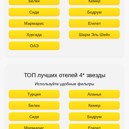
Белек
Кемер
Сиде
Бодрум
Мармарис
Египет
Хургада
Шарм Эль Шейх
ОАЭ
ТОП лучших отелей 4* звезды
Используйте удобные фильтры
Турция
Аланья
Белек
Кемер
Сиде
Бодрум
Мармарис
Египет