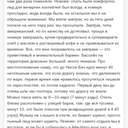
нам два раза поменяли. Резюме: спать было комфортно,
лед для вечерних коктейлей был всегда, в номере
прохладно, вода всегда была, на остальное мы и не
обращали внимания. Мы взяли завтрак, но за пять дней
попали на него пару раз, мы просыпали. Завтрак, типа,
американский, но по качеству не дотягивал, проще в
номере завтракать, купив предварительно в супермаркете
хлеб с маслом и растворимый кофе и не привязываться ко
времени. Все, что мне понравилось на завтраке — это
приветливый и внимательный бармен. Бассейн на
территории довольно большой, много лежаков. Про
местоположение скажу, что до Нисси Бич идти минут 40
неспешным шагом, это если дорогу знаешь, это далековато
по жаре, первое время нам нравилось прогуляться пешком
по окрестностям, но потом надоело. Первый день мы до
пляжа шли час-полтора, потому что дорогу не знали.
Можно такси взять за 8—10 евро (7 минут езды). Отель
близко расположен с улицей баров, там, где вся тусовка,
минут 10, это было плюсом при возвращении домой в 4:40
утра)) Музыку не слышно в отеле, но бывает шумно, просто
пьяный люд может шуметь. Резюме: от самого отдыха мы в
восторге, если бы я собиралась в Айя-Напу еще раз, и,