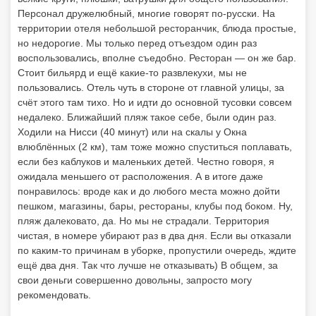
Персонал дружелюбный, многие говорят по-русски. На
территории отеля небольшой ресторанчик, блюда простые,
но недорогие. Мы только перед отъездом один раз
воспользовались, вполне съедобно. Ресторан — он же бар.
Стоит бильярд и ещё какие-то развлекухи, мы не
пользовались. Отель чуть в стороне от главной улицы, за
счёт этого там тихо. Но и идти до основной тусовки совсем
недалеко. Ближайший пляж такое себе, были один раз.
Ходили на Нисси (40 минут) или на скалы у Окна
влюблённых (2 км), там тоже можно спуститься поплавать,
если без каблуков и маленьких детей. Честно говоря, я
ожидала меньшего от расположения. А в итоге даже
понравилось: вроде как и до любого места можно дойти
пешком, магазины, бары, рестораны, клубы под боком. Ну,
пляж далековато, да. Но мы не страдали. Территория
чистая, в номере убирают раз в два дня. Если вы отказали
по каким-то причинам в уборке, пропустили очередь, ждите
ещё два дня. Так что лучше не отказывать) В общем, за
свои деньги совершенно довольны, запросто могу
рекомендовать.