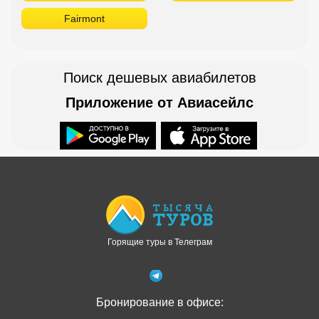
Fairmont
Поиск дешевых авиабилетов
Приложение от Авиасейлс
Доступно в
Загрузите в
Горящие туры в Телеграм
Бронирование в офисе: