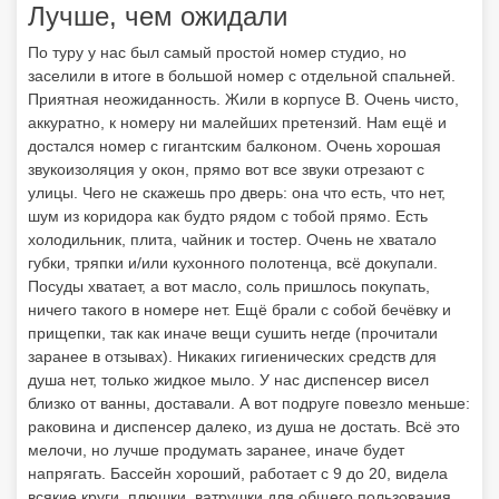
Лучше, чем ожидали
По туру у нас был самый простой номер студио, но
заселили в итоге в большой номер с отдельной спальней.
Приятная неожиданность. Жили в корпусе В. Очень чисто,
аккуратно, к номеру ни малейших претензий. Нам ещё и
достался номер с гигантским балконом. Очень хорошая
звукоизоляция у окон, прямо вот все звуки отрезают с
улицы. Чего не скажешь про дверь: она что есть, что нет,
шум из коридора как будто рядом с тобой прямо. Есть
холодильник, плита, чайник и тостер. Очень не хватало
губки, тряпки и/или кухонного полотенца, всё докупали.
Посуды хватает, а вот масло, соль пришлось покупать,
ничего такого в номере нет. Ещё брали с собой бечёвку и
прищепки, так как иначе вещи сушить негде (прочитали
заранее в отзывах). Никаких гигиенических средств для
душа нет, только жидкое мыло. У нас диспенсер висел
близко от ванны, доставали. А вот подруге повезло меньше:
раковина и диспенсер далеко, из душа не достать. Всё это
мелочи, но лучше продумать заранее, иначе будет
напрягать. Бассейн хороший, работает с 9 до 20, видела
всякие круги, плюшки, ватрушки для общего пользования.