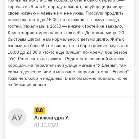
тряпки на полу это не уборка. В отеле было открыто 3—4
корпуса из 8 или 9, народу немного, но уборщицы живут
своей жизнью и чаевые им не нужны. Просили продлить
номер за плату до 15:00, но отказали, т. к. ждут заезда
гостей. Уехали мы в 16:30 — никаких гостей не заехало.
Клиентоориентированность так себе. До пляжа минут 20
быстрым шагом, нам нормально, с детьми долго. Жить с
окнами на бассейн не очень, т. к. в баре грохочет музыка с
16:00 до 23:00 и кто-то еще пляшет, по-моему, под резвое
"Ух". Рано спать не ляжете. Рядом есть овощной магазин
хороший, на параллельной улице магазин "У Елены", там
сильно дешевле, чем в магазине напротив отеля. "Европа"
тоже неплохой и недалеко. В целом можно поехать, но не
за большие деньги.
8.8
Александра У.
01.11.2021