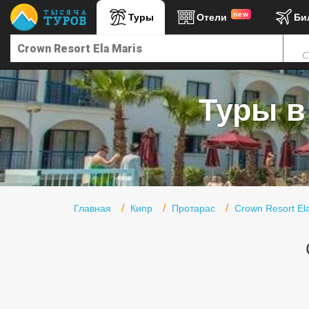
new
Туры
Отели
Би
Главная
С
Горящие туры
Туры в Турцию
Туры в 
Туры в Египет
Туры в ОАЭ
Офис г. Москва
Помощь
Главная
Кипр
Протарас
Crown Resort El
Подборки отелей
Турция
Таиланд
ОАЭ