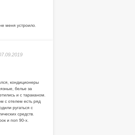
не меня устроило.
07.09.2019
ился, кондиционеры
рязные, белье за
етились и с тараканом.
м с отелем есть ряд
одили ругаться с
ических средств.
ок и поп 90-х.