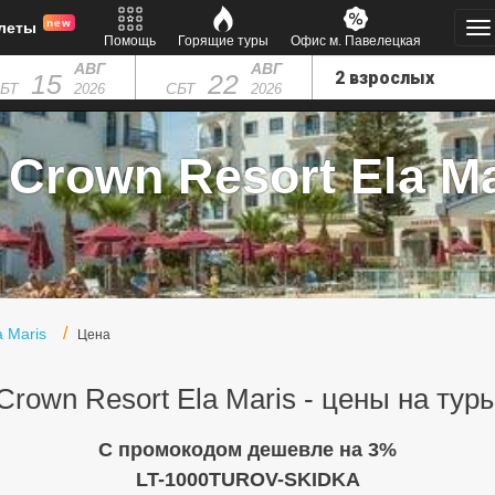
new
леты
Помощь
Горящие туры
Офис м. Павелецкая
АВГ
АВГ
15
22
БТ
СБТ
2026
2026
Crown Resort Ela Ma
a Maris
Цена
Crown Resort Ela Maris - цены на тур
C промокодом дешевле на 3%
LT-1000TUROV-SKIDKA