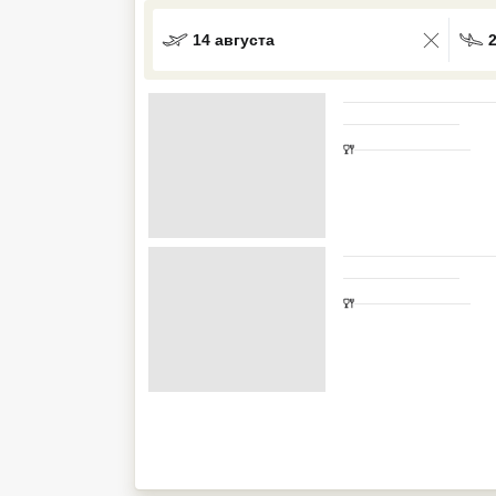
Кав Мин Воды
14 августа
Экскурсионные туры
VIP отели 5 звезд
ТОП 10 лучших отелей 5*
ТОП 10 недорогих отелей
5*
Лучшие отели 4* звезды
Недорогие отели 4*
звезды
Лучшие отели 3* звезды
Недорогие отели 3*
звезды