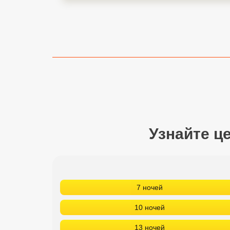
Сетевые отели Турции
Сетевые отели Египта
Сетевые отели ОАЭ
Сетевые отели Таиланда
Сетевые отели Шри Ланки
Узнайте ц
Сетевые отели Вьетнама
Сетевые отели Мальдив
Сетевые отели Бали
7 ночей
Сетевые отели Сейшел
10 ночей
Сетевые отели Маврикия
13 ночей