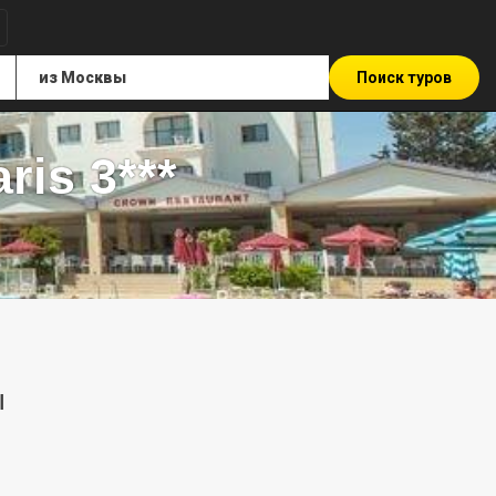
Поиск туров
ris 3***
ы