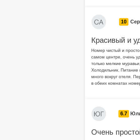
10
Сер
Красивый и у
Номер чистый и просто
самом центре, очень у
только мелкие муравьи
Холодильник. Питание м
много вокруг отеля. П
в обеих комнатах номе
6.7
Юли
Очень просто