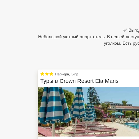
Египет
Куба
✅ Выгод
Шри Ланка
Небольшой уютный апарт-отель. В пешей досту
уголком. Есть р
Бали
Вьетнам
Хайнань
Пернера
,
Кипр
Туры в
Crown Resort Ela Maris
Северный Гоа
Южный Гоа
Занзибар
Абхазия
Большой Сочи