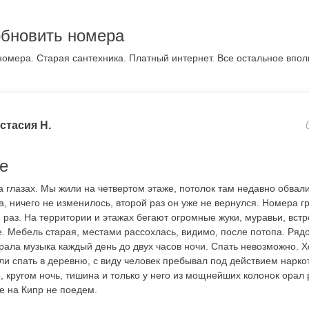
бновить номера
омера. Старая сантехника. Платный интернет. Все остальное впол
стасия Н.
е
а глазах. Мы жили на четвертом этаже, потолок там недавно обвал
а, ничего не изменилось, второй раз он уже не вернулся. Номера г
раз. На территории и этажах бегают огромные жуки, муравьи, встр
. Мебель старая, местами рассохлась, видимо, после потопа. Рядо
рала музыка каждый день до двух часов ночи. Спать невозможно. Х
ли спать в деревню, с виду человек пребывал под действием наркот
 кругом ночь, тишина и только у него из мощнейших колонок орал р
е на Кипр не поедем.