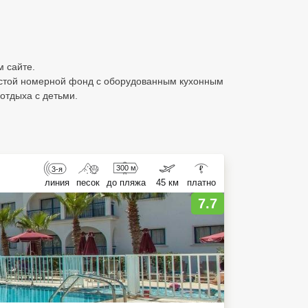
м сайте.
остой номерной фонд с оборудованным кухонным
отдыха с детьми.
300 м
3-я
₽
линия
песок
до пляжа
45 км
платно
7.7