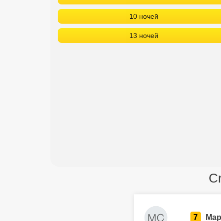
10 ночей
13 ночей
Cr
7
Мар