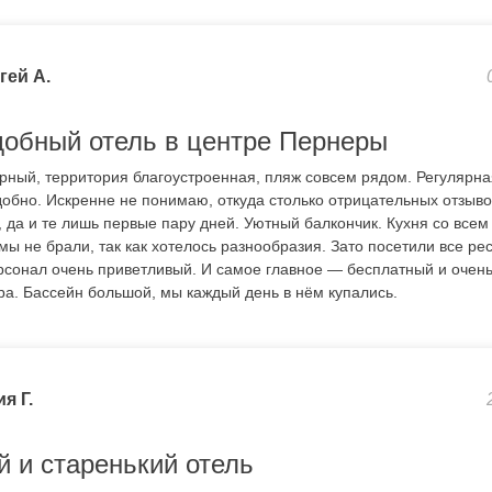
гей А.
добный отель в центре Пернеры
рный, территория благоустроенная, пляж совсем рядом. Регулярна
добно. Искренне не понимаю, откуда столько отрицательных отзыв
, да и те лишь первые пару дней. Уютный балкончик. Кухня со все
ы не брали, так как хотелось разнообразия. Зато посетили все ре
ерсонал очень приветливый. И самое главное — бесплатный и оче
ра. Бассейн большой, мы каждый день в нём купались.
я Г.
й и старенький отель