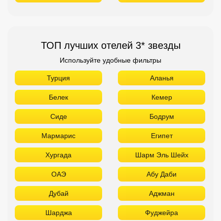
ТОП лучших отелей 3* звезды
Используйте удобные фильтры
Турция
Аланья
Белек
Кемер
Сиде
Бодрум
Мармарис
Египет
Хургада
Шарм Эль Шейх
ОАЭ
Абу Даби
Дубай
Аджман
Шарджа
Фуджейра