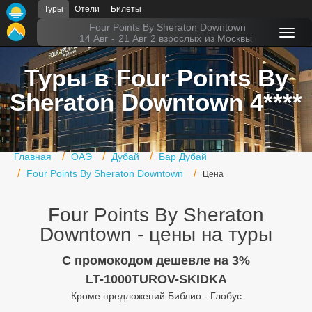
Туры
Отели
Билеты
Главная
Four Points By Sheraton Downtown
14 Авг
-
21 Авг
2 взрослых
из Москвы
Горящие туры
Туры в Four Points By
Туры в Турцию
Sheraton Downtown 4****
Туры в Египет
Туры в ОАЭ
Главная
ОАЭ
Дубай
Бар Дубай
Офис г. Москва
Four Points By Sheraton Downtown
Цена
Помощь
Four Points By Sheraton
Подборки отелей
Downtown - цены на туры
Турция
C промокодом дешевле на 3%
LT-1000TUROV-SKIDKA
Таиланд
Кроме предложений Библио - Глобус
ОАЭ