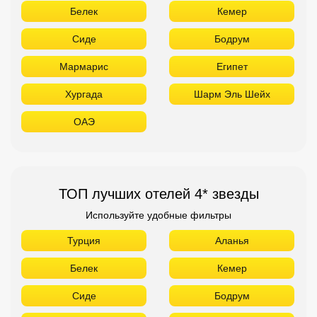
Белек
Кемер
Сиде
Бодрум
Мармарис
Египет
Хургада
Шарм Эль Шейх
ОАЭ
ТОП лучших отелей 4* звезды
Используйте удобные фильтры
Турция
Аланья
Белек
Кемер
Сиде
Бодрум