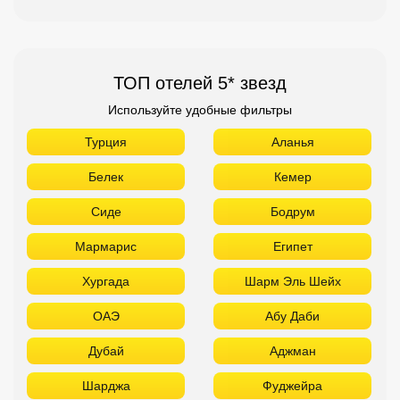
ТОП отелей 5* звезд
Используйте удобные фильтры
Турция
Аланья
Белек
Кемер
Сиде
Бодрум
Мармарис
Египет
Хургада
Шарм Эль Шейх
ОАЭ
Абу Даби
Дубай
Аджман
Шарджа
Фуджейра