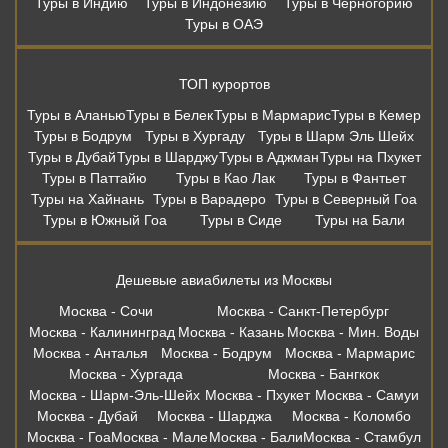
Туры в Индию
Туры в Индонезию
Туры в Черногорию
Туры в ОАЭ
ТОП курортов
Туры в Аланью
Туры в Белек
Туры в Мармарис
Туры в Кемер
Туры в Бодрум
Туры в Хургаду
Туры в Шарм Эль Шейх
Туры в Дубай
Туры в Шарджу
Туры в Аджман
Туры на Пхукет
Туры в Паттайю
Туры в Као Лак
Туры в Фантьет
Туры на Хайнань
Туры в Варадеро
Туры в Северный Гоа
Туры в Южный Гоа
Туры в Сиде
Туры на Бали
Дешевые авиабилеты из Москвы
Москва - Сочи
Москва - Санкт-Петербург
Москва - Калининград
Москва - Казань
Москва - Мин. Воды
Москва - Анталья
Москва - Бодрум
Москва - Мармарис
Москва - Хургада
Москва - Бангкок
Москва - Шарм-Эль-Шейх
Москва - Пхукет
Москва - Самуи
Москва - Дубай
Москва - Шарджа
Москва - Коломбо
Москва - Гоа
Москва - Мале
Москва - Бали
Москва - Стамбул