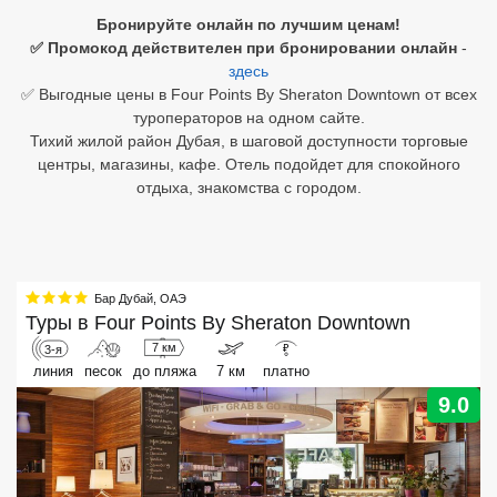
Бронируйте онлайн по лучшим ценам!
Египет
✅ Промокод действителен при бронировании онлайн
-
здесь
Куба
✅ Выгодные цены в Four Points By Sheraton Downtown от всех
туроператоров на одном сайте.
Шри Ланка
Тихий жилой район Дубая, в шаговой доступности торговые
центры, магазины, кафе. Отель подойдет для спокойного
Бали
отдыха, знакомства с городом.
Вьетнам
Хайнань
Бар Дубай
,
ОАЭ
Северный Гоа
Туры в
Four Points By Sheraton Downtown
7 км
3-я
₽
Южный Гоа
линия
песок
до пляжа
7 км
платно
Занзибар
9.0
Абхазия
Большой Сочи