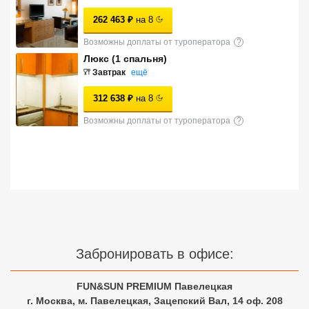
Сетевые отели Турции
262 463
₽
на
8
Сетевые отели Египта
Возможны доплаты от туроператора
?
Люкс (1 спальня)
Сетевые отели ОАЭ
Завтрак
ещё
Сетевые отели Таиланда
312 638
₽
на
8
Возможны доплаты от туроператора
?
Сетевые отели Шри Ланки
Сетевые отели Вьетнама
Сетевые отели Мальдив
Сетевые отели Бали
Забронировать в офисе:
Сетевые отели Сейшел
FUN&SUN PREMIUM Павелецкая
г. Москва, м. Павелецкая, Зацепский Вал, 14 оф. 208
Сетевые отели Маврикия