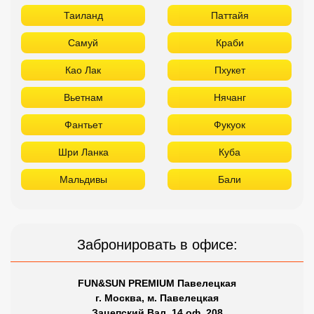
Таиланд
Паттайя
Самуй
Краби
Као Лак
Пхукет
Вьетнам
Нячанг
Фантьет
Фукуок
Шри Ланка
Куба
Мальдивы
Бали
Забронировать в офисе:
FUN&SUN PREMIUM Павелецкая
г. Москва, м. Павелецкая
Зацепский Вал, 14 оф. 208