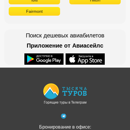
Fairmont
Поиск дешевых авиабилетов
Приложение от Авиасейлс
Доступно в
Загрузите в
Горящие туры в Телеграм
Бронирование в офисе: