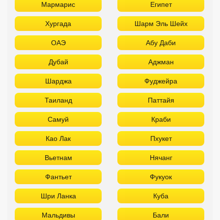
Мармарис
Египет
Хургада
Шарм Эль Шейх
ОАЭ
Абу Даби
Дубай
Аджман
Шарджа
Фуджейра
Таиланд
Паттайя
Самуй
Краби
Као Лак
Пхукет
Вьетнам
Нячанг
Фантьет
Фукуок
Шри Ланка
Куба
Мальдивы
Бали