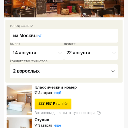
Кав Мин Воды
Экскурсионные туры
ГОРОД ВЫЛЕТА
VIP отели 5 звезд
из
Москвы
ТОП 10 лучших отелей 5*
ВЫЛЕТ
ПРИЛЕТ
14 августа
22 августа
ТОП 10 недорогих отелей
КОЛИЧЕСТВО ТУРИСТОВ
5*
2 взрослых
Лучшие отели 4* звезды
Классический номер
Недорогие отели 4*
Завтрак
ещё
звезды
227 967
₽
на
8
Лучшие отели 3* звезды
Возможны доплаты от туроператора
?
Недорогие отели 3*
Студия
звезды
Завтрак
ещё