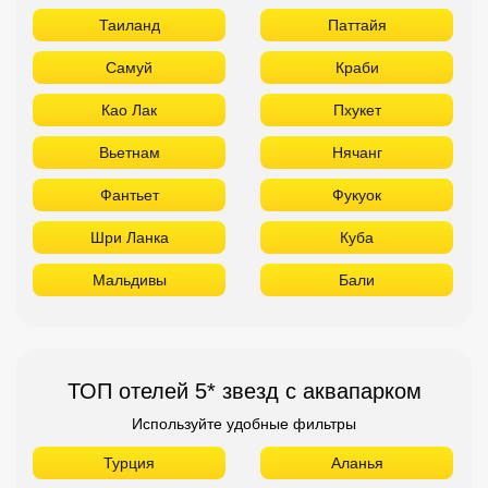
Таиланд
Паттайя
Самуй
Краби
Као Лак
Пхукет
Вьетнам
Нячанг
Фантьет
Фукуок
Шри Ланка
Куба
Мальдивы
Бали
ТОП отелей 5* звезд с аквапарком
Используйте удобные фильтры
Турция
Аланья