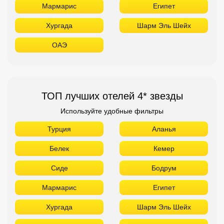
Мармарис
Египет
Хургада
Шарм Эль Шейх
ОАЭ
ТОП лучших отелей 4* звезды
Используйте удобные фильтры
Турция
Аланья
Белек
Кемер
Сиде
Бодрум
Мармарис
Египет
Хургада
Шарм Эль Шейх