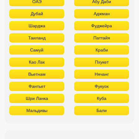
ОАЭ
Абу Даби
Дубай
Аджман
Шарджа
Фуджейра
Таиланд
Паттайя
Самуй
Краби
Као Лак
Пхукет
Вьетнам
Нячанг
Фантьет
Фукуок
Шри Ланка
Куба
Мальдивы
Бали