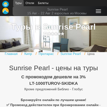
Туры
Отели
Билеты
Главная
Sunrise Pearl
15 Авг
-
22 Авг
2 взрослых
из Москвы
Горящие туры
Туры в Sunrise Pearl
Туры в Турцию
5*****
Туры в Египет
Туры в ОАЭ
Главная
Кипр
Протарас
Sunrise Pearl
Цена
Офис г. Москва
Sunrise Pearl - цены на туры
Помощь
C промокодом дешевле на 3%
Подборки отелей
LT-1000TUROV-SKIDKA
Турция
Кроме предложений Библио - Глобус
Таиланд
Бронируйте онлайн по лучшим ценам!
✅ Промокод действителен при бронировании онлайн
-
ОАЭ