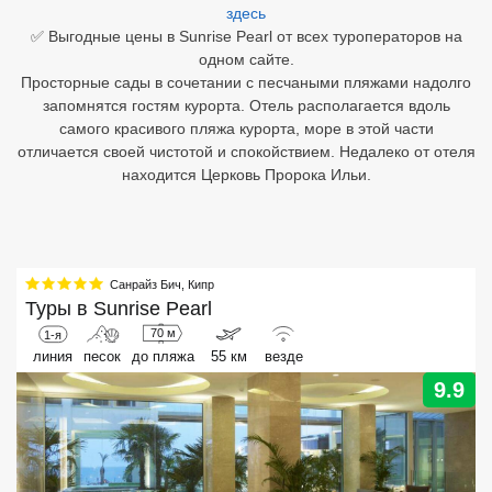
здесь
✅ Выгодные цены в Sunrise Pearl от всех туроператоров на
Египет
одном сайте.
Просторные сады в сочетании с песчаными пляжами надолго
Куба
запомнятся гостям курорта. Отель располагается вдоль
Шри Ланка
самого красивого пляжа курорта, море в этой части
отличается своей чистотой и спокойствием. Недалеко от отеля
Бали
находится Церковь Пророка Ильи.
Вьетнам
Хайнань
Санрайз Бич
,
Кипр
Северный Гоа
Туры в
Sunrise Pearl
70 м
1-я
Южный Гоа
линия
песок
до пляжа
55 км
везде
9.9
Занзибар
Абхазия
Большой Сочи