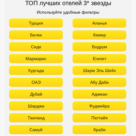
ТОП лучших отелей 3* звезды
Используйте удобные фильтры
Турция
Аланья
Белек
Кемер
Сиде
Бодрум
Мармарис
Египет
Хургада
Шарм Эль Шейх
ОАЭ
Абу Даби
Дубай
Аджман
Шарджа
Фуджейра
Таиланд
Паттайя
Самуй
Краби