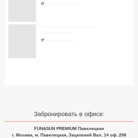
Сетевые отели Турции
Сетевые отели Египта
Сетевые отели ОАЭ
Сетевые отели Таиланда
Сетевые отели Шри Ланки
Сетевые отели Вьетнама
Сетевые отели Мальдив
Сетевые отели Бали
Забронировать в офисе:
Сетевые отели Сейшел
FUN&SUN PREMIUM Павелецкая
г. Москва, м. Павелецкая, Зацепский Вал, 14 оф. 208
Сетевые отели Маврикия