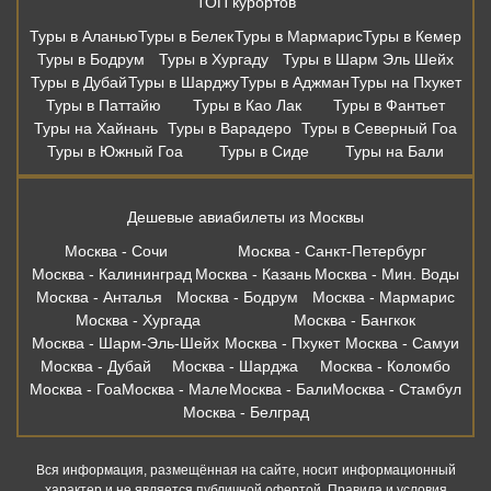
ТОП курортов
Туры в Аланью
Туры в Белек
Туры в Мармарис
Туры в Кемер
Туры в Бодрум
Туры в Хургаду
Туры в Шарм Эль Шейх
Туры в Дубай
Туры в Шарджу
Туры в Аджман
Туры на Пхукет
Туры в Паттайю
Туры в Као Лак
Туры в Фантьет
Туры на Хайнань
Туры в Варадеро
Туры в Северный Гоа
Туры в Южный Гоа
Туры в Сиде
Туры на Бали
Дешевые авиабилеты из Москвы
Москва - Сочи
Москва - Санкт-Петербург
Москва - Калининград
Москва - Казань
Москва - Мин. Воды
Москва - Анталья
Москва - Бодрум
Москва - Мармарис
Москва - Хургада
Москва - Бангкок
Москва - Шарм-Эль-Шейх
Москва - Пхукет
Москва - Самуи
Москва - Дубай
Москва - Шарджа
Москва - Коломбо
Москва - Гоа
Москва - Мале
Москва - Бали
Москва - Стамбул
Москва - Белград
Вся информация, размещённая на сайте, носит информационный
характер и не является публичной офертой. Правила и условия