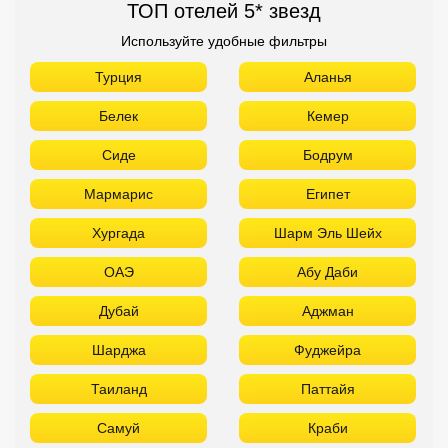
ТОП отелей 5* звезд
Используйте удобные фильтры
Турция
Аланья
Белек
Кемер
Сиде
Бодрум
Мармарис
Египет
Хургада
Шарм Эль Шейх
ОАЭ
Абу Даби
Дубай
Аджман
Шарджа
Фуджейра
Таиланд
Паттайя
Самуй
Краби