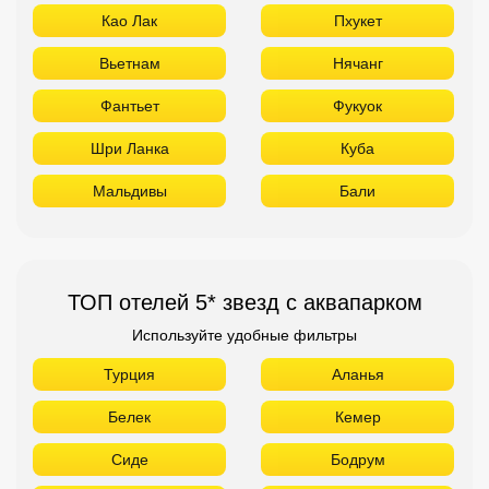
Као Лак
Пхукет
Вьетнам
Нячанг
Фантьет
Фукуок
Шри Ланка
Куба
Мальдивы
Бали
ТОП отелей 5* звезд с аквапарком
Используйте удобные фильтры
Турция
Аланья
Белек
Кемер
Сиде
Бодрум