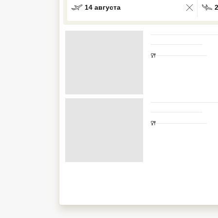
14 августа
Кав Мин Воды
Экскурсионные туры
VIP отели 5 звезд
ТОП 10 лучших отелей 5*
ТОП 10 недорогих отелей
5*
Лучшие отели 4* звезды
Недорогие отели 4*
звезды
Лучшие отели 3* звезды
Недорогие отели 3*
звезды