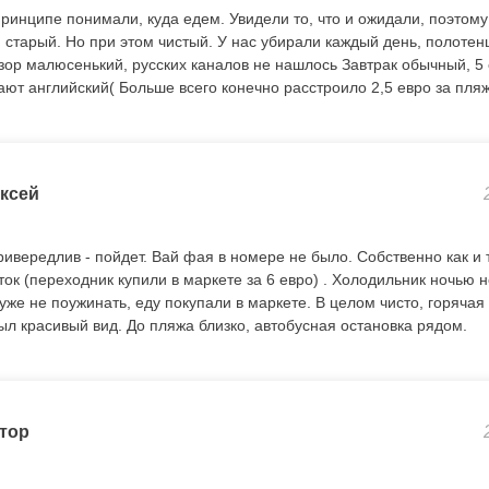
принципе понимали, куда едем. Увидели то, что и ожидали, поэтому
, старый. Но при этом чистый. У нас убирали каждый день, полоте
зор малюсенький, русских каналов не нашлось Завтрак обычный, 5 
ают английский( Больше всего конечно расстроило 2,5 евро за пля
ксей
привередлив - пойдет. Вай фая в номере не было. Собственно как и
ок (переходник купили в маркете за 6 евро) . Холодильник ночью н
 уже не поужинать, еду покупали в маркете. В целом чисто, горячая
ыл красивый вид. До пляжа близко, автобусная остановка рядом.
тор