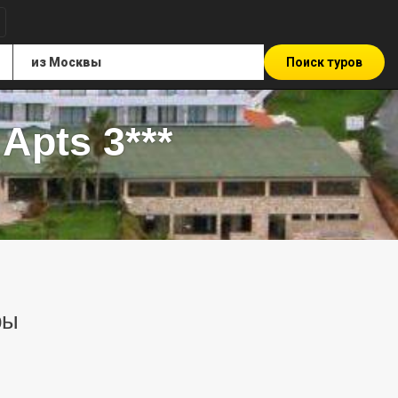
Поиск туров
Apts 3***
ры