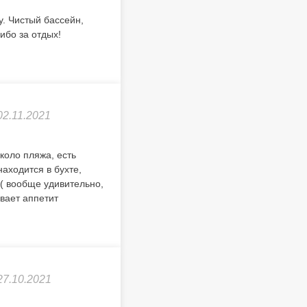
у. Чистый бассейн,
ибо за отдых!
02.11.2021
коло пляжа, есть
аходится в бухте,
м( вообще удивительно,
вает аппетит
27.10.2021