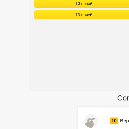
10 ночей
13 ночей
Cor
10
Вер