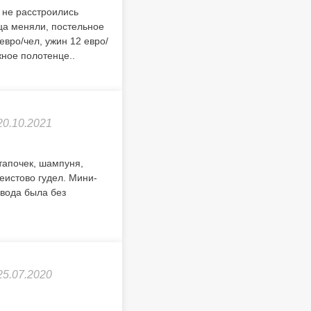
 не расстроились
нца меняли, постельное
евро/чел, ужин 12 евро/
жное полотенце..
20.10.2021
 тапочек, шампуня,
еистово гудел. Мини-
 вода была без
25.07.2020