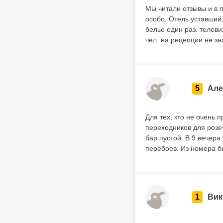
Мы читали отзывы и в 
особо. Отель уставший
белье один раз. телеви
чел. на рецепции не зн
5
Але
Для тех, кто не очень 
переходников для розет
бар пустой. В 9 вечера
перебоев. Из номера б
1
Вик