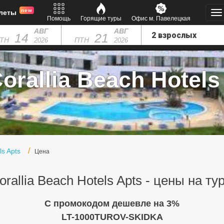
new
леты
Помощь
Горящие туры
Офис м. Павелецкая
АВГ
АВГ
14
21
ТН
ПТН
2026
2026
orallia Beach Hotels 
ls Apts
Цена
orallia Beach Hotels Apts - цены на ту
C промокодом дешевле на 3%
LT-1000TUROV-SKIDKA