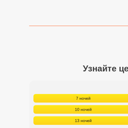
Сетевые отели Турции
Сетевые отели Египта
Сетевые отели ОАЭ
Сетевые отели Таиланда
Сетевые отели Шри Ланки
Узнайте ц
Сетевые отели Вьетнама
Сетевые отели Мальдив
7 ночей
Сетевые отели Бали
10 ночей
Сетевые отели Сейшел
13 ночей
Сетевые отели Маврикия