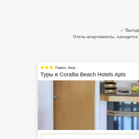
Египет
Куба
✅ Выгодн
Шри Ланка
Отель-апартаменты, находится н
Бали
Вьетнам
Пафос
,
Кипр
Хайнань
Туры в
Corallia Beach Hotels Apts
Северный Гоа
Южный Гоа
Занзибар
Абхазия
Большой Сочи