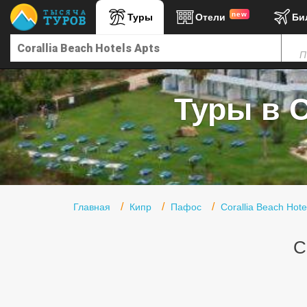
new
Туры
Отели
Би
Главная
П
Горящие туры
Туры в Турцию
Туры в C
Туры в Египет
Туры в ОАЭ
Офис г. Москва
Помощь
Главная
Кипр
Пафос
Corallia Beach Hote
Подборки отелей
C
Турция
Таиланд
ОАЭ