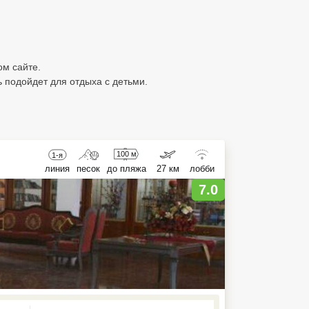
ом сайте.
ь подойдет для отдыха с детьми.
100 м
1-я
линия
песок
до пляжа
27 км
лобби
7.0
ed , press Down to open the menu,