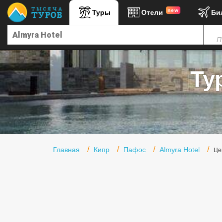
new
Туры
Отели
Би
Главная
П
Горящие туры
Туры в Турцию
Ту
Туры в Египет
Туры в ОАЭ
Офис г. Москва
Помощь
Главная
Кипр
Пафос
Almyra Hotel
Це
Подборки отелей
Турция
Таиланд
ОАЭ