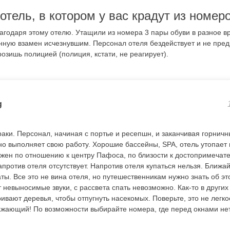
отель, в котором у вас крадут из номер
агодаря этому отелю. Утащили из номера 3 пары обуви в разное вр
енную взамен исчезнувшим. Персонал отеля бездействует и не пре
розишь полицией (полиция, кстати, не реагирует).
g
аки. Персонал, начиная с портье и ресепшн, и заканчивая горничн
о выполняет свою работу. Хорошие бассейны, SPA, отель утопает 
жен по отношению к центру Пафоса, по близости к достопримечат
апротив отеля отсутствует. Напротив отеля купаться нельзя. Ближ
ты. Все это не вина отеля, но путешественникам нужно знать об э
невыносимые звуки, с рассвета спать невозможно. Как-то в других
ивают деревья, чтобы отпугнуть насекомых. Поверьте, это не легко
ажающий! По возможности выбирайте номера, где перед окнами нет