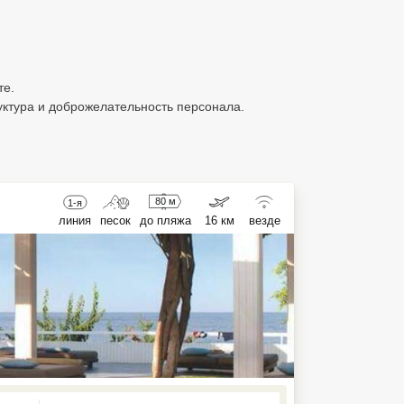
те.
ктура и доброжелательность персонала.
80 м
1-я
линия
песок
до пляжа
16 км
везде
ed , press Down to open the menu,