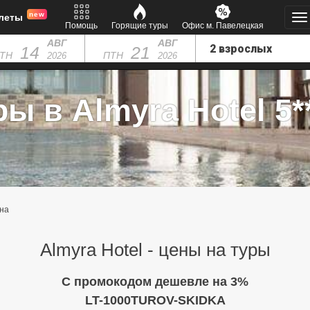
new
леты
Помощь
Горящие туры
Офис м. Павелецкая
АВГ
АВГ
14
21
ТН
ПТН
2026
2026
ры в Almyra Hotel 5**
на
Almyra Hotel - цены на туры
C промокодом дешевле на 3%
LT-1000TUROV-SKIDKA