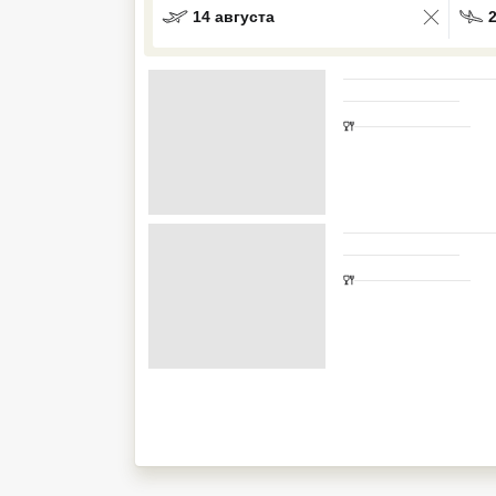
14 августа
Кав Мин Воды
Экскурсионные туры
VIP отели 5 звезд
ТОП 10 лучших отелей 5*
ТОП 10 недорогих отелей
5*
Лучшие отели 4* звезды
Недорогие отели 4*
звезды
Лучшие отели 3* звезды
Недорогие отели 3*
звезды