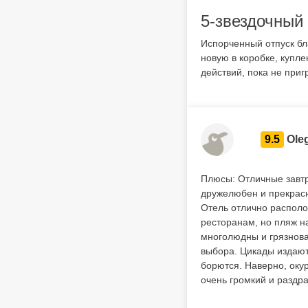
5-звездочный 
Испорченный отпуск бл
новую в коробке, купл
действий, пока не приг
9.5
Ole
Плюсы: Отличные завтр
дружелюбен и прекрасн
Отель отлично располо
ресторанам, но пляж н
многолюдны и грязнова
выбора. Цикады издают 
борются. Наверно, окур
очень громкий и раздр