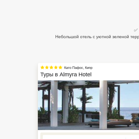
Египет
Куба
✅ 
Шри Ланка
Небольшой отель с уютной зеленой тер
Бали
Вьетнам
Като Пафос
,
Кипр
Хайнань
Туры в
Almyra Hotel
Северный Гоа
Южный Гоа
Занзибар
Абхазия
Большой Сочи