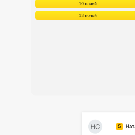
10 ночей
13 ночей
5
Нат