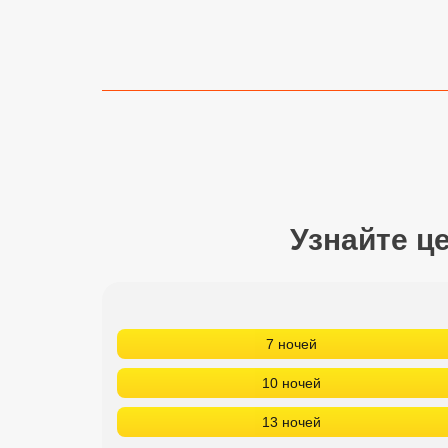
Сетевые отели Турции
Сетевые отели Египта
Сетевые отели ОАЭ
Сетевые отели Таиланда
Сетевые отели Шри Ланки
Узнайте ц
Сетевые отели Вьетнама
Сетевые отели Мальдив
7 ночей
Сетевые отели Бали
10 ночей
Сетевые отели Сейшел
13 ночей
Сетевые отели Маврикия