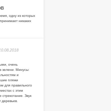
ов
емя, одну из которых
дпринимает никаких
10.08.2018
ыми, очень
в зелени. Минусы:
ельностям и
айшие пляжи
том для правильного
 местах с этим
е стрекотание. Звук
 деревьев.