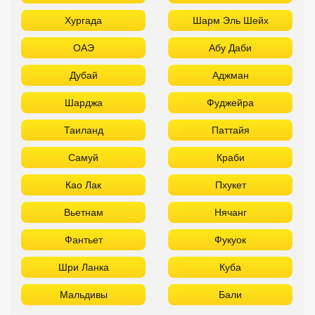
Хургада
Шарм Эль Шейх
ОАЭ
Абу Даби
Дубай
Аджман
Шарджа
Фуджейра
Таиланд
Паттайя
Самуй
Краби
Као Лак
Пхукет
Вьетнам
Нячанг
Фантьет
Фукуок
Шри Ланка
Куба
Мальдивы
Бали