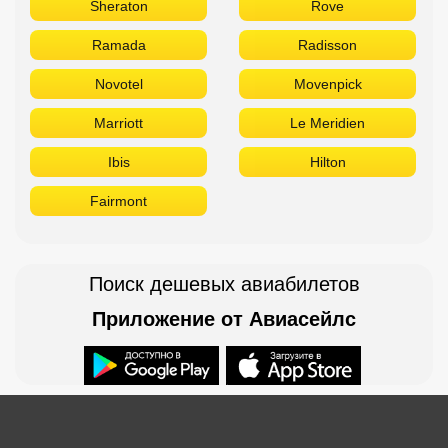
Sheraton
Rove
Ramada
Radisson
Novotel
Movenpick
Marriott
Le Meridien
Ibis
Hilton
Fairmont
Поиск дешевых авиабилетов
Приложение от Авиасейлс
Доступно в
Загрузите в