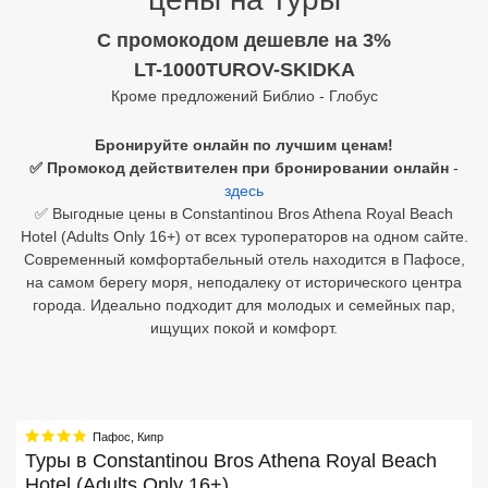
C промокодом дешевле на 3%
Египет
LT-1000TUROV-SKIDKA
Куба
Кроме предложений Библио - Глобус
Шри Ланка
Бронируйте онлайн по лучшим ценам!
✅ Промокод действителен при бронировании онлайн
-
Бали
здесь
✅ Выгодные цены в Constantinou Bros Athena Royal Beach
Вьетнам
Hotel (Adults Only 16+) от всех туроператоров на одном сайте.
Хайнань
Современный комфортабельный отель находится в Пафосе,
на самом берегу моря, неподалеку от исторического центра
Северный Гоа
города. Идеально подходит для молодых и семейных пар,
ищущих покой и комфорт.
Южный Гоа
Занзибар
Абхазия
Пафос
,
Кипр
Туры в
Constantinou Bros Athena Royal Beach
Большой Сочи
Hotel (Adults Only 16+)