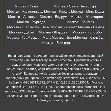
Москва - Сочи
Москва - Санкт-Петербург
Москва - Калининград
Москва - Казань
Москва - Мин. Воды
Москва - Анталья
Москва - Бодрум
Москва - Мармарис
Москва - Хургада
Москва - Бангкок
Москва - Шарм-Эль-Шейх
Москва - Пхукет
Москва - Самуи
Москва - Дубай
Москва - Шарджа
Москва - Коломбо
Москва - Гоа
Москва - Мале
Москва - Бали
Москва - Стамбул
Москва - Белград
Вся информация, размещённая на сайте, носит информационный
характер и не является публичной офертой. Правила и условия
предоставления услуг в отелях, в том числе концепция питания,
описанные на сайте, могут изменяться по решению администрации
отелей. Копирование материалов без письменного согласия
запрещено. Бронирование в офисе осуществляет: ООО «Правильный
Выбор» ИНН 6165191372, ОГРН 1146196111280 115054, г. Москва,
Зацепский Вал, 14 оф 208. Онлвйн бронирование осуществляет. Наш
партнер: ООО «Левел Тревел» ИНН 7716697924 ОГРН 1117746723808
121205, г. Москва, территория Инновационного центра «Сколково», ул.
Нобеля д.7, этаж 2, офис 26