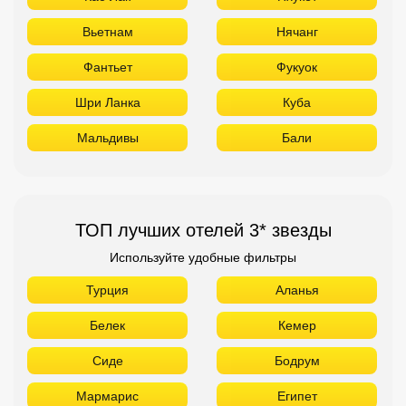
Вьетнам
Нячанг
Фантьет
Фукуок
Шри Ланка
Куба
Мальдивы
Бали
ТОП лучших отелей 3* звезды
Используйте удобные фильтры
Турция
Аланья
Белек
Кемер
Сиде
Бодрум
Мармарис
Египет