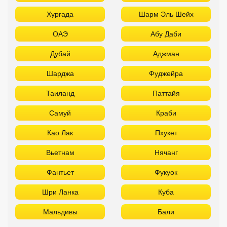
Хургада
Шарм Эль Шейх
ОАЭ
Абу Даби
Дубай
Аджман
Шарджа
Фуджейра
Таиланд
Паттайя
Самуй
Краби
Као Лак
Пхукет
Вьетнам
Нячанг
Фантьет
Фукуок
Шри Ланка
Куба
Мальдивы
Бали