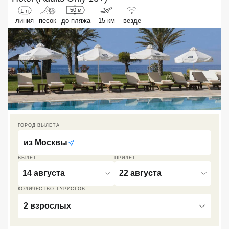
50 м
1-я
Кав Мин Воды
линия
песок
до пляжа
15 км
везде
Экскурсионные туры
VIP отели 5 звезд
ТОП 10 лучших отелей 5*
ТОП 10 недорогих отелей
5*
ГОРОД ВЫЛЕТА
Лучшие отели 4* звезды
из
Москвы
Недорогие отели 4*
ВЫЛЕТ
ПРИЛЕТ
звезды
14 августа
22 августа
Лучшие отели 3* звезды
КОЛИЧЕСТВО ТУРИСТОВ
2 взрослых
Недорогие отели 3*
звезды