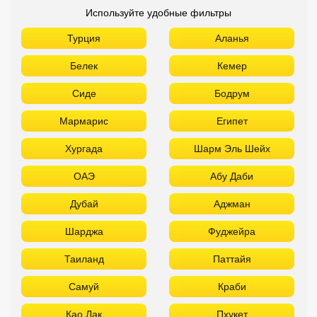
Используйте удобные фильтры
Турция
Аланья
Белек
Кемер
Сиде
Бодрум
Мармарис
Египет
Хургада
Шарм Эль Шейх
ОАЭ
Абу Даби
Дубай
Аджман
Шарджа
Фуджейра
Таиланд
Паттайя
Самуй
Краби
Као Лак
Пхукет