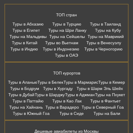
ТОП стран
Туры в Абхазию
Туры в Турцию
Туры в Таиланд
Туры в Египет
Туры на Шри Ланку
Туры на Кубу
Туры на Мальдивы
Туры на Сейшелы
Туры на Маврикий
Туры в Китай
Туры во Вьетнам
Туры в Венесуэлу
Туры в Индию
Туры в Индонезию
Туры в Черногорию
Туры в ОАЭ
ТОП курортов
Туры в Аланью
Туры в Белек
Туры в Мармарис
Туры в Кемер
Туры в Бодрум
Туры в Хургаду
Туры в Шарм Эль Шейх
Туры в Дубай
Туры в Шарджу
Туры в Аджман
Туры на Пхукет
Туры в Паттайю
Туры в Као Лак
Туры в Фантьет
Туры на Хайнань
Туры в Варадеро
Туры в Северный Гоа
Туры в Южный Гоа
Туры в Сиде
Туры на Бали
Дешевые авиабилеты из Москвы