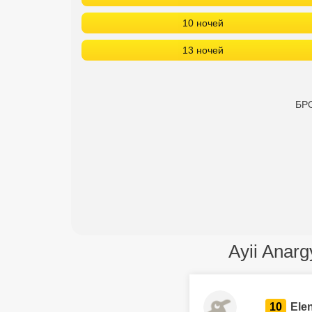
10 ночей
13 ночей
БРО
Ayii Anarg
10
Ele