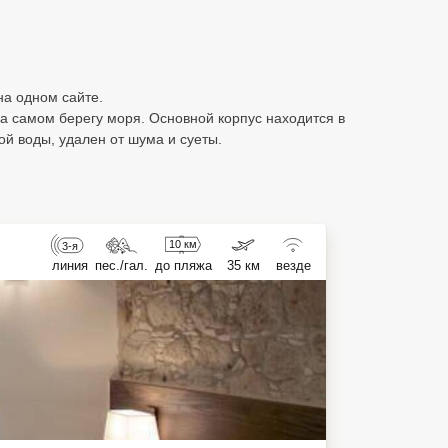
 на одном сайте.
а самом берегу моря. Основной корпус находится в
й воды, удален от шума и суеты.
10 км
3-я
линия
пес./гал.
до пляжа
35 км
везде