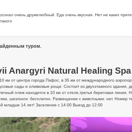
рсонал очень дружелюбный. Еда очень вкусная. Нет не каких прит
такого
найденным туром.
i Anargyri Natural Healing Spa
 10 км от центра города Пафос, в 35 км от международного аэропор
совые сады и оливковые рощи. Состоит из двухэтажного здания, дв
ечный пляж находится в 10 км от отеля,третья береговая линия. Н
тики, шезлонги: бесплатно. Размещение с животными: нет. Номер те
ей младше 14 лет! Заселение с 14:00 Выезд до 12:00