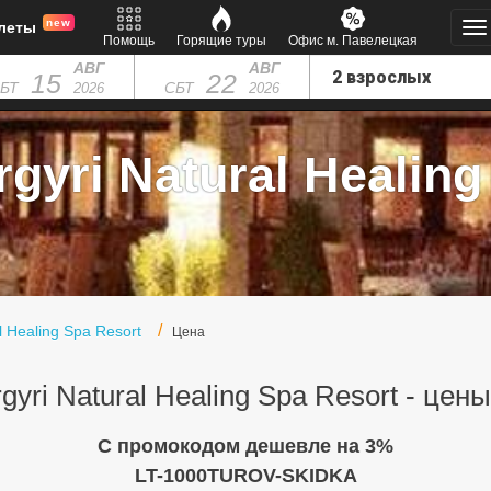
new
леты
Помощь
Горящие туры
Офис м. Павелецкая
АВГ
АВГ
15
22
БТ
СБТ
2026
2026
gyri Natural Healing
al Healing Spa Resort
Цена
rgyri Natural Healing Spa Resort - цен
C промокодом дешевле на 3%
LT-1000TUROV-SKIDKA