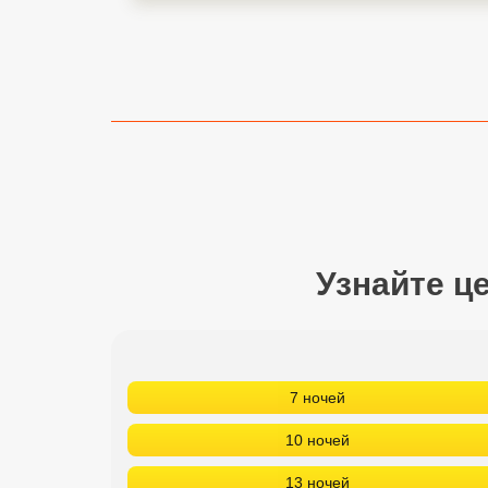
Сетевые отели Турции
Сетевые отели Египта
Сетевые отели ОАЭ
Сетевые отели Таиланда
Сетевые отели Шри Ланки
Узнайте ц
Сетевые отели Вьетнама
Сетевые отели Мальдив
Сетевые отели Бали
7 ночей
Сетевые отели Сейшел
10 ночей
Сетевые отели Маврикия
13 ночей