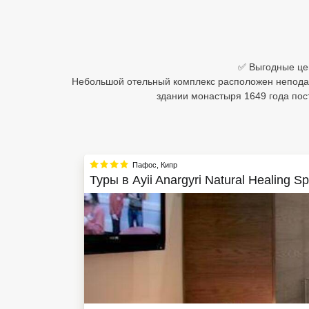
Египет
Куба
✅ Выгодные цены
Шри Ланка
Небольшой отельный комплекс расположен неподале
здании монастыря 1649 года пос
Бали
Вьетнам
Хайнань
Пафос
,
Кипр
Туры в
Ayii Anargyri Natural Healing S
Северный Гоа
Южный Гоа
Занзибар
Абхазия
Большой Сочи