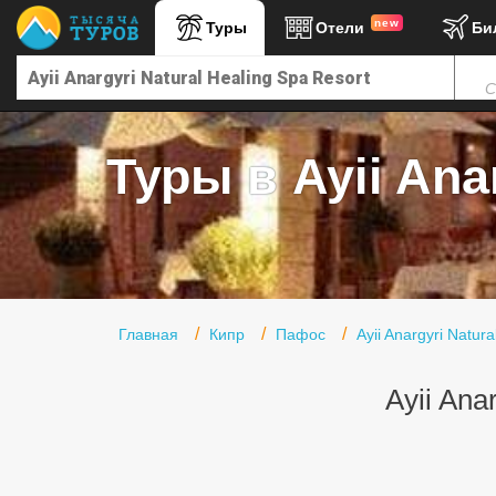
new
Туры
Отели
Би
Главная
С
Горящие туры
Туры в Турцию
Туры в Ayii Anar
Туры в Египет
Туры в ОАЭ
Офис г. Москва
Помощь
Главная
Кипр
Пафос
Ayii Anargyri Natur
Подборки отелей
Ayii Ana
Турция
Таиланд
ОАЭ