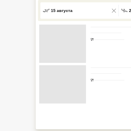
Кав Мин Воды
15 августа
Экскурсионные туры
VIP отели 5 звезд
ТОП 10 лучших отелей 5*
ТОП 10 недорогих отелей
5*
Лучшие отели 4* звезды
Недорогие отели 4*
звезды
Лучшие отели 3* звезды
Недорогие отели 3*
звезды