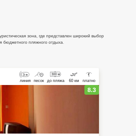
уристическая зона, где представлен широкий выбор
ля бюджетного пляжного отдыха.
300 м
3-я
₽
линия
песок
до пляжа
60 км
платно
8.3