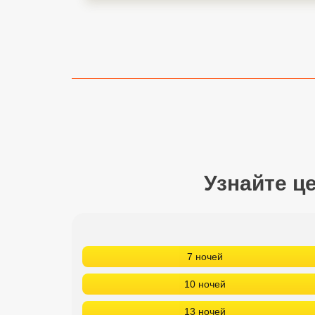
Сетевые отели Турции
Сетевые отели Египта
Сетевые отели ОАЭ
Сетевые отели Таиланда
Сетевые отели Шри Ланки
Узнайте ц
Сетевые отели Вьетнама
Сетевые отели Мальдив
Сетевые отели Бали
7 ночей
Сетевые отели Сейшел
10 ночей
Сетевые отели Маврикия
13 ночей