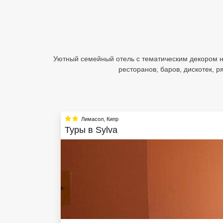
Египет
Куба
Шри Ланка
Уютный семейный отель с тематическим декором но
ресторанов, баров, дискотек, 
Бали
Вьетнам
Хайнань
Лимасол
,
Кипр
Туры в
Sylva
Северный Гоа
Южный Гоа
Занзибар
Абхазия
Большой Сочи