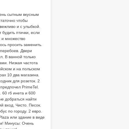
чень сытным вкусным
статочно чтобы
вежливо и с улыбкой.
 будить птички, если
с и множество
ось просить заменить.
 перебоев. Двери
л. В ванной только
ами. Низкая частота
ийском и на польском
рах 10 два магазина.
одник для розеток. 2
предпочел PrimeTel.
 60 гб инета и 600
гче добраться найти
й вход. Чисто. Песок.
ус по городу. 2 евро.
Plaza или здание в виде
ем! Минусы: Очень