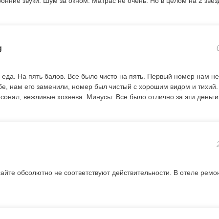
онние звуки. Шум за окном. Матрас не очень. Но в целом на 2 звез
g
еда. На пять балов. Все было чисто на пять. Первый номер нам н
бе, нам его заменили, номер был чистый с хорошим видом и тихий.
сонал, вежливые хозяева. Минусы: Все было отлично за эти деньги
сайте обсолютно не соответствуют действительности. В отеле ремо