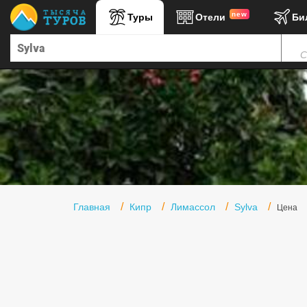
new
Туры
Отели
Би
Главная
С
Горящие туры
Туры в Турцию
Туры в Египет
Туры в ОАЭ
Офис г. Москва
Помощь
Главная
Кипр
Лимассол
Sylva
Цена
Подборки отелей
Турция
Таиланд
ОАЭ