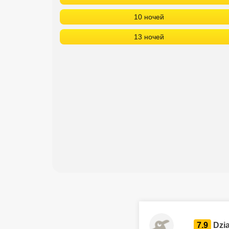
10 ночей
13 ночей
7.9
Dzi