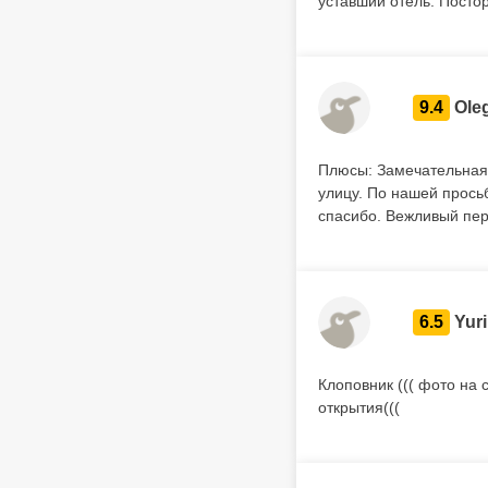
уставший отель. Постор
9.4
Ole
Плюсы: Замечательная 
улицу. По нашей прось
спасибо. Вежливый пер
6.5
Yuri
Клоповник ((( фото на 
открытия(((