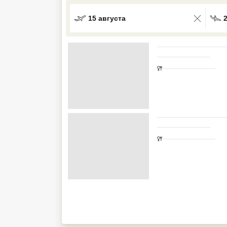
Кав Мин Воды
15 августа
Экскурсионные туры
VIP отели 5 звезд
ТОП 10 лучших отелей 5*
ТОП 10 недорогих отелей
5*
Лучшие отели 4* звезды
Недорогие отели 4*
звезды
Лучшие отели 3* звезды
Недорогие отели 3*
звезды