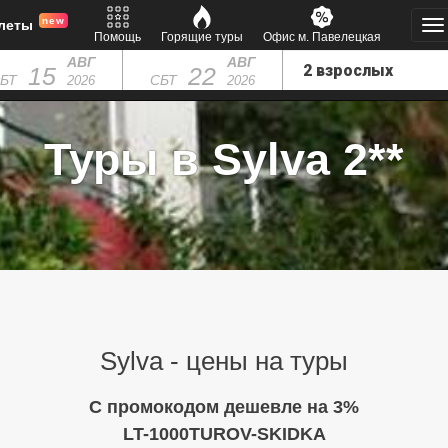
new
леты
Помощь
Горящие туры
Офис м. Павелецкая
АВГ
АВГ
15
22
БТ
СБТ
2026
2026
Туры в Sylva 2**
Sylva - цены на туры
C промокодом дешевле на 3%
LT-1000TUROV-SKIDKA