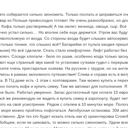
 кто собирается сильно экономить. Только поспать и заправиться о
вар из Польши превосходно готовит. Не очень разнообразно, но до
 Кофа только растворимый( А так омлет, яичница, овощи, сыр. Всё 
чно устал сильно.... Но вполне себе еще держится. Утром вас будут
ивоположную от входа. Со стороны входа будет слышен автосерви
только тонкие, что слышно всё!! Батарейки от пульта кандея пришл
ьник) Но всё сделали. Спать стало комфортнее. Лифт работал без
ключ. Соседи хлопали - било по ушам, особенно когда только засну
от еще странный звук какой то установки сутками гудел с перерыв
сепе очень пристарелые хозяева. На русском с трудом, но на англ
люсы в рамках экономного путешествия! Слева и справа есть в мет
а. В ТЦ даже есть -1 этаж с хозтоварами. Там можно купить и перех
но попить кофе и купить симку. Там же автомат для пополнения. Я 
е было. Работал уверенно. Запас достаточный при оплате 10 евро.
всё же рекомендую не жадить и купить симку в аэропорту, будет ле
о это на своё усмотрение. Рядом с отелем в 10 минутах море. Пологи
моря можно пройтись пофотаться. Автобусная остановка. 30й автоб
твенно. Для тех кто будет искать отель как я) ориентировка Crown
 Вобщем, если не шиковать, то можно сильно сэкономить. Удачи вс