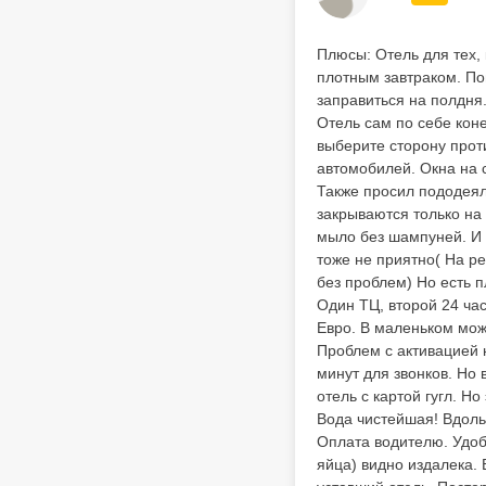
Плюсы: Отель для тех,
плотным завтраком. По
заправиться на полдня.
Отель сам по себе коне
выберите сторону прот
автомобилей. Окна на с
Также просил пододеял
закрываются только на 
мыло без шампуней. И в
тоже не приятно( На ре
без проблем) Но есть п
Один ТЦ, второй 24 час
Евро. В маленьком мож
Проблем с активацией н
минут для звонков. Но 
отель с картой гугл. Н
Вода чистейшая! Вдоль 
Оплата водителю. Удобс
яйца) видно издалека.