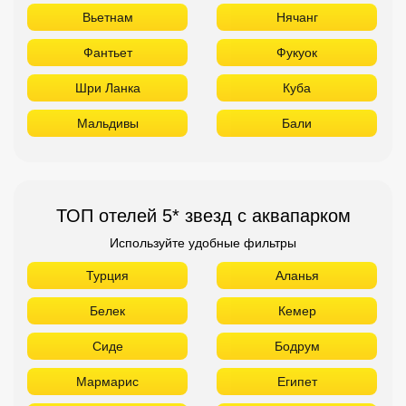
ТОП отелей 5* звезд с аквапарком
Используйте удобные фильтры
Турция
Аланья
Белек
Кемер
Сиде
Бодрум
Мармарис
Египет
Хургада
Шарм Эль Шейх
ОАЭ
ТОП лучших отелей 4* звезды
Используйте удобные фильтры