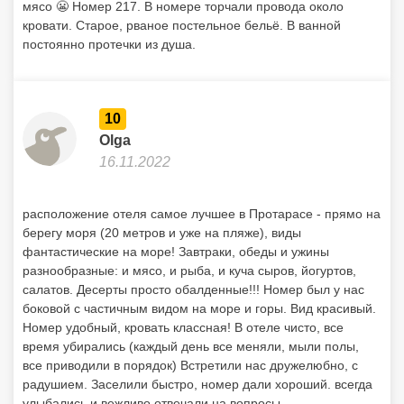
расположение отеля самое лучшее в Протарасе - прямо на
берегу моря (20 метров и уже на пляже), виды
фантастические на море! Завтраки, обеды и ужины
разнообразные: и мясо, и рыба, и куча сыров, йогуртов,
салатов. Десерты просто обалденные!!! Номер был у нас
боковой с частичным видом на море и горы. Вид красивый.
Номер удобный, кровать классная! В отеле чисто, все
время убирались (каждый день все меняли, мыли полы,
все приводили в порядок) Встретили нас дружелюбно, с
радушием. Заселили быстро, номер дали хороший. всегда
улыбались и вежливо отвечали на вопросы.
8.7
Anna
11.11.2022
Плюсы: Прекрасный пляж, все близко и удобно, хорошее