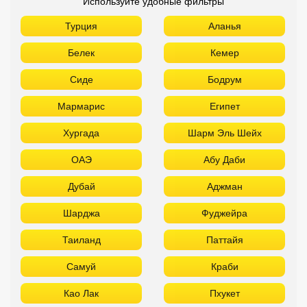
ОАЭ
Абу Даби
Дубай
Аджман
Шарджа
Фуджейра
Таиланд
Паттайя
Самуй
Краби
Као Лак
Пхукет
Вьетнам
Нячанг
Фантьет
Фукуок
Шри Ланка
Куба
Мальдивы
Бали