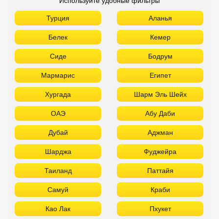
ОАЭ
Абу Даби
Дубай
Аджман
Шарджа
Фуджейра
Таиланд
Паттайя
Самуй
Краби
Као Лак
Пхукет
Вьетнам
Нячанг
Фантьет
Фукуок
Шри Ланка
Куба
Мальдивы
Бали