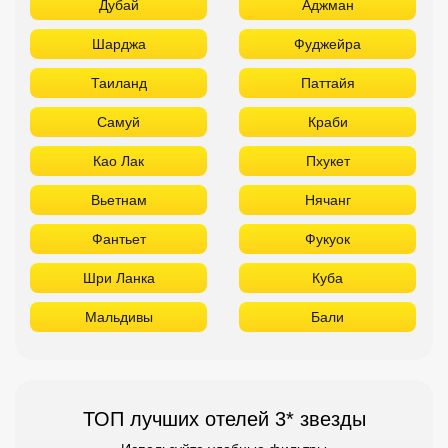
Вьетнам
Нячанг
Фантьет
Фукуок
Шри Ланка
Куба
Мальдивы
Бали
ТОП лучших отелей 3* звезды
Используйте удобные фильтры
Турция
Аланья
Белек
Кемер
Сиде
Бодрум
Мармарис
Египет
Хургада
Шарм Эль Шейх