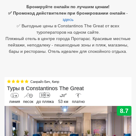
Бронируйте онлайн по лучшим ценам!
Египет
✅ Промокод действителен при бронировании онлайн
-
здесь
Куба
✅ Выгодные цены в Constantinos The Great от всех
туроператоров на одном сайте.
Шри Ланка
Пляжный отель в центре города Протарас. Красивые местные
пейзажи, неподалеку - пешеходные зоны и пляж, магазины,
Бали
бары и рестораны. Отель идеален для спокойного отдыха.
Вьетнам
Хайнань
Санрайз Бич
,
Кипр
Северный Гоа
Туры в
Constantinos The Great
100 м
1-я
₽
Южный Гоа
линия
песок
до пляжа
53 км
платно
Занзибар
8.7
Абхазия
Большой Сочи