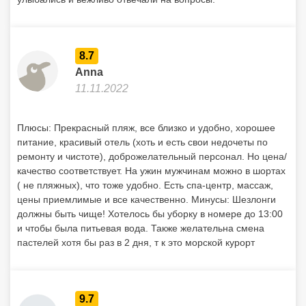
питание, красивый отель (хоть и есть свои недочеты по
ремонту и чистоте), доброжелательный персонал. Но цена/
качество соответствует. На ужин мужчинам можно в шортах
( не пляжных), что тоже удобно. Есть спа-центр, массаж,
цены приемлимые и все качественно. Минусы: Шезлонги
должны быть чище! Хотелось бы уборку в номере до 13:00
и чтобы была питьевая вода. Также желательна смена
пастелей хотя бы раз в 2 дня, т к это морской курорт
9.7
Татьяна И.
09.05.2021
Очень достойный отель, после
реновации
Все прекрасно. Недавно в отеле сделана реновация, пляж
песчаный отличный, с очень пологим входом в воду и с
шикарной длинной променадной дорожкой. В отеле одни