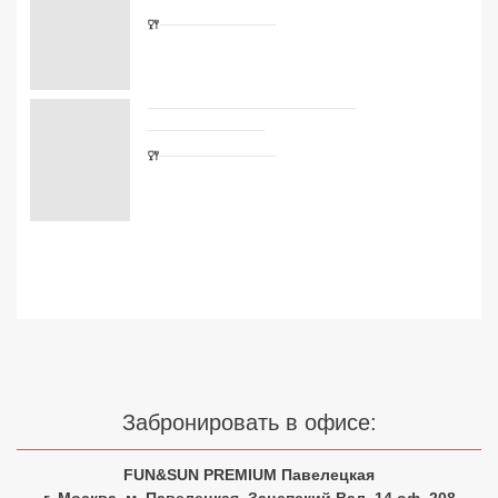
Сетевые отели Турции
Сетевые отели Египта
Сетевые отели ОАЭ
Сетевые отели Таиланда
Забронировать в офисе:
Сетевые отели Шри Ланки
FUN&SUN PREMIUM Павелецкая
г. Москва, м. Павелецкая, Зацепский Вал, 14 оф. 208
Сетевые отели Вьетнама
☎ +7(499)11-33-403
|
☎ +7(925)400-04-24
✅ Время работы: Пн-Пт 10:00-19:00 Сб-Вс 11:00-16:00
Сетевые отели Мальдив
Узнайте цены на туры с
Сетевые отели Бали
авиаперелетом из Москвы
Сетевые отели Сейшел
Сетевые отели Маврикия