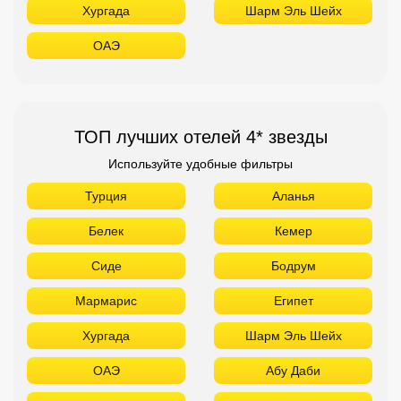
Турция
Аланья
Белек
Кемер
Сиде
Бодрум
Мармарис
Египет
Хургада
Шарм Эль Шейх
ОАЭ
Абу Даби
Дубай
Аджман
Шарджа
Фуджейра
Таиланд
Паттайя
Самуй
Краби
Као Лак
Пхукет