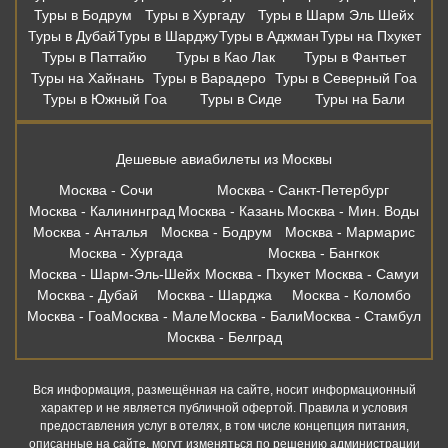
Москва - Калининград
Москва - Казань
Москва - Мин. Воды
Москва - Анталья
Москва - Бодрум
Москва - Мармарис
Москва - Хургада
Москва - Бангкок
Москва - Шарм-Эль-Шейх
Москва - Пхукет
Москва - Самуи
Москва - Дубай
Москва - Шарджа
Москва - Коломбо
Москва - Гоа
Москва - Мале
Москва - Бали
Москва - Стамбул
Москва - Белград
Вся информация, размещённая на сайте, носит информационный
характер и не является публичной офертой. Правила и условия
предоставления услуг в отелях, в том числе концепция питания,
описанные на сайте, могут изменяться по решению администрации
отелей. Копирование материалов без письменного согласия
запрещено. Бронирование в офисе осуществляет: ООО «Правильный
Выбор» ИНН 6165191372, ОГРН 1146196111280 115054, г. Москва,
Зацепский Вал, 14 оф 208. Онлвйн бронирование осуществляет. Наш
партнер: ООО «Левел Тревел» ИНН 7716697924 ОГРН 1117746723808
121205, г. Москва, территория Инновационного центра «Сколково», ул.
Нобеля д.7, этаж 2, офис 26