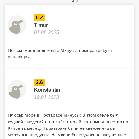
3.6
Konstantin
19.01.2023
Плюсы: Море в Протарасе Минусы: В этом отеле был
худший шведский стол из 10 отелей, которые я посетил на
Кипре за месяц. На завтраке были не свежие яйца и
молочные продукты. На ужине было ужасное засушенное
мясо 😬 Номер 217. В номере торчали провода около
кровати. Старое, рваное постельное бельё. В ванной
постоянно протечки из душа.
10
Olga
16.11.2022