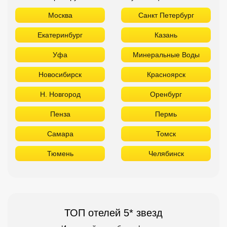
Пенза
Пермь
Самара
Томск
Тюмень
Челябинск
ТОП отелей 5* звезд
Используйте удобные фильтры
Турция
Аланья
Белек
Кемер
Сиде
Бодрум
Мармарис
Египет
Хургада
Шарм Эль Шейх