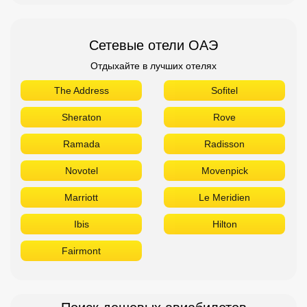
Ramada
Radisson
Novotel
Movenpick
Marriott
Le Meridien
Ibis
Hilton
Fairmont
Поиск дешевых авиабилетов
Приложение от Авиасейлс
Доступно в
Загрузите в