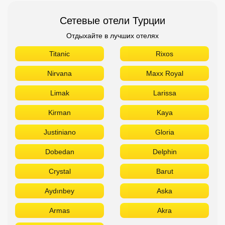
Kirman
Kaya
Justiniano
Gloria
Dobedan
Delphin
Crystal
Barut
Aydınbey
Aska
Armas
Akra
Akka
Сетевые отели Египта
Отдыхайте в лучших отелях
Titanic
Rixos