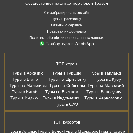
ТОП стран
Туры в Абхазию
Туры в Турцию
Туры в Таиланд
Туры в Египет
Туры на Шри Ланку
Туры на Кубу
Туры на Мальдивы
Туры на Сейшелы
Туры на Маврикий
Туры в Китай
Туры во Вьетнам
Туры в Венесуэлу
Туры в Индию
Туры в Индонезию
Туры в Черногорию
Туры в ОАЭ
ТОП курортов
Туры в Аланью
Туры в Белек
Туры в Мармарис
Туры в Кемер
Туры в Бодрум
Туры в Хургаду
Туры в Шарм Эль Шейх
Туры в Дубай
Туры в Шарджу
Туры в Аджман
Туры на Пхукет
Туры в Паттайю
Туры в Као Лак
Туры в Фантьет
Туры на Хайнань
Туры в Варадеро
Туры в Северный Гоа
Туры в Южный Гоа
Туры в Сиде
Туры на Бали
Дешевые авиабилеты из Москвы
Москва - Сочи
Москва - Санкт-Петербург