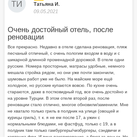
русские. Номера просторные, матрасы удобные, немного
мешала стройка рядом, но они уже почти закончили,
шумовых работ уже не было. На майские море ещё
холодное, но русские купаются вовсю. По кухне очень
стараются, даже в постковидный год, все очень достойно и
на уровне Турции. В этом отеле второй раз, после
реновации стало отлично, многое обновили/заменили. Мне
не хватало только гриль в полдник на улице (овощей и
курицы гриль), т. к. я не ем после 17, а ужин с
нормальными блюдами, не фастфуд, только с 19, а в
полдник там только гамбургеры/чизбургеры, сэндвичи и
картошка фри. И вино пакетирование, а брют за деньги. Но
это я придираюсь, все очень хорошо! 4,5 из 5.
Показать больше отзывов
Отдыхайте с друзьями:
Поделитесь с ними
найденным туром.