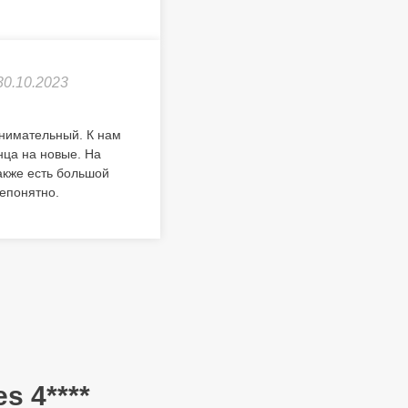
30.10.2023
внимательный. К нам
нца на новые. На
акже есть большой
непонятно.
s 4****