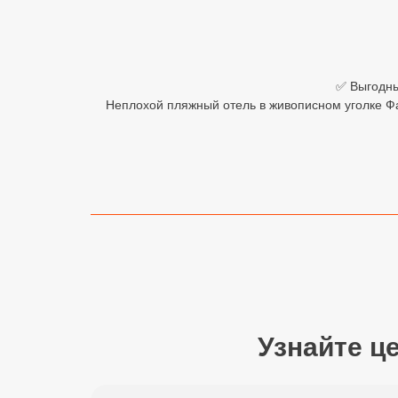
Египет
Куба
✅ Выгодные
Шри Ланка
Неплохой пляжный отель в живописном уголке Ф
Бали
Вьетнам
Хайнань
Северный Гоа
Южный Гоа
Занзибар
Узнайте ц
Абхазия
Большой Сочи