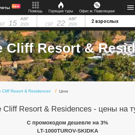
new
леты
Помощь
Горящие туры
Офис м. Павелецкая
АВГ
АВГ
15
22
БТ
СБТ
2026
2026
 Cliff Resort & Resid
 Cliff Resort & Residences
Цена
 Cliff Resort & Residences - цены на 
C промокодом дешевле на 3%
LT-1000TUROV-SKIDKA