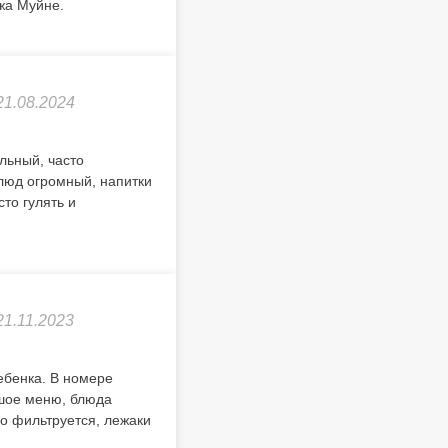
яжа Муйне.
21.08.2024
льный, часто
блюд огромный, напитки
то гулять и
21.11.2023
ебенка. В номере
ьшое меню, блюда
о фильтруется, лежаки