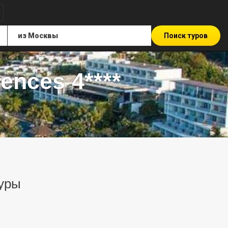
Поиск туров
ences 4****
туры