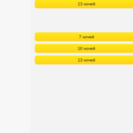
13 ночей
Сетевые отели Турции
Сетевые отели Египта
Сетевые отели ОАЭ
7 ночей
Сетевые отели Таиланда
10 ночей
Сетевые отели Шри Ланки
13 ночей
Сетевые отели Вьетнама
Сетевые отели Мальдив
Сетевые отели Бали
Сетевые отели Сейшел
Сетевые отели Маврикия