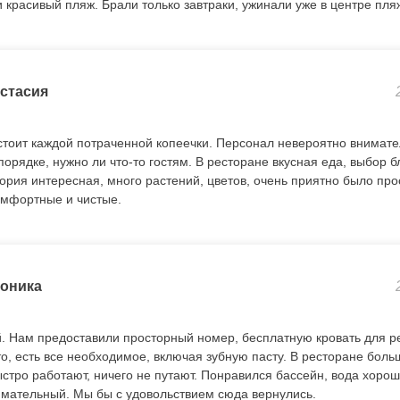
и красивый пляж. Брали только завтраки, ужинали уже в центре пл
стасия
стоит каждой потраченной копеечки. Персонал невероятно внимате
порядке, нужно ли что-то гостям. В ресторане вкусная еда, выбор 
ория интересная, много растений, цветов, очень приятно было прос
омфортные и чистые.
оника
. Нам предоставили просторный номер, бесплатную кровать для р
то, есть все необходимое, включая зубную пасту. В ресторане бол
стро работают, ничего не путают. Понравился бассейн, вода хорош
мательный. Мы бы с удовольствием сюда вернулись.