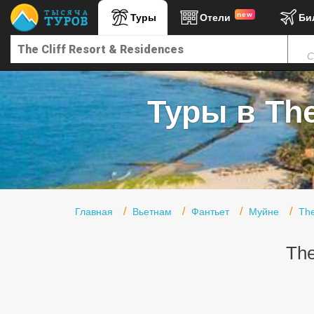
new
Туры
Отели
Би
Главная
С
Горящие туры
Туры в Турцию
Туры в The
Туры в Египет
Туры в ОАЭ
Офис г. Москва
Помощь
Главная
Вьетнам
Фантьет
Муйне
The
Подборки отелей
The
Турция
Таиланд
ОАЭ