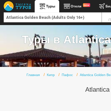
new
Туры
Отели
Би
Главная
П
Горящие туры
Туры в Турцию
Туры в Atlantica
Туры в Египет
Туры в ОАЭ
Офис г. Москва
Помощь
Главная
Кипр
Пафос
Atlantica Golden Be
Подборки отелей
Atlantic
Турция
Таиланд
ОАЭ