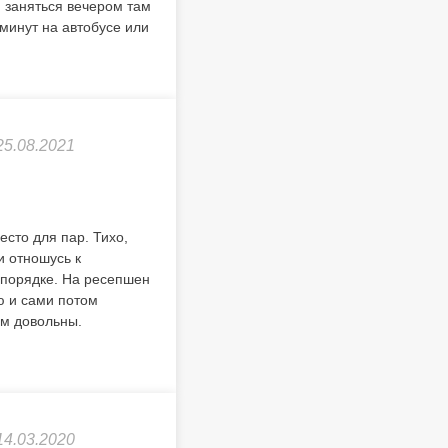
, заняться вечером там
минут на автобусе или
25.08.2021
есто для пар. Тихо,
и отношусь к
 порядке. На ресепшен
ю и сами потом
сем довольны.
14.03.2020