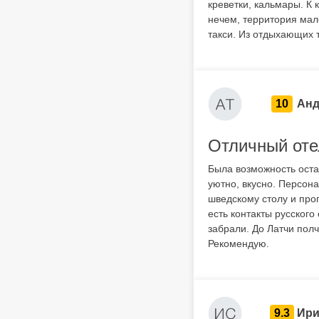
креветки, кальмары. К
нечем, территория мал
такси. Из отдыхающих т
10
Анд
Отличный оте
Была возможность оста
уютно, вкусно. Персона
шведскому столу и про
есть контакты русского
забрали. До Латчи полча
Рекомендую.
9.3
Ири