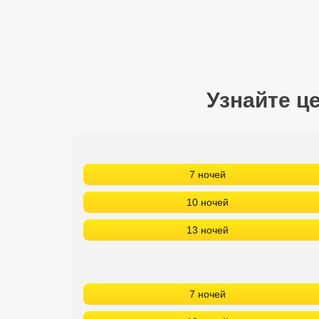
Сетевые отели Турции
Сетевые отели Египта
Сетевые отели ОАЭ
Узнайте ц
Сетевые отели Таиланда
Сетевые отели Шри Ланки
7 ночей
Сетевые отели Вьетнама
10 ночей
Сетевые отели Мальдив
13 ночей
Сетевые отели Бали
Сетевые отели Сейшел
7 ночей
Сетевые отели Маврикия