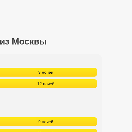
 из Москвы
9 ночей
12 ночей
9 ночей