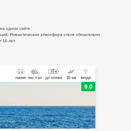
 на одном сайте.
таций. Романтическая атмосфера отеля обязательно
 16 лет.
30 м
1-я
линия
пес./гал.
до пляжа
35 км
везде
9.0