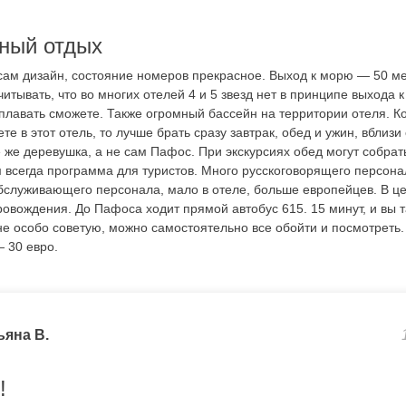
йный отдых
сам дизайн, состояние номеров прекрасное. Выход к морю — 50 ме
итывать, что во многих отелей 4 и 5 звезд нет в принципе выхода к
оплавать сможете. Также огромный бассейн на территории отеля. К
те в этот отель, то лучше брать сразу завтрак, обед и ужин, вблизи
все же деревушка, а не сам Пафос. При экскурсиях обед могут собрат
 всегда программа для туристов. Много русскоговорящего персон
обслуживающего персонала, мало в отеле, больше европейцев. В ц
овождения. До Пафоса ходит прямой автобус 615. 15 минут, и вы т
е особо советую, можно самостоятельно все обойти и посмотреть.
— 30 евро.
ьяна В.
!