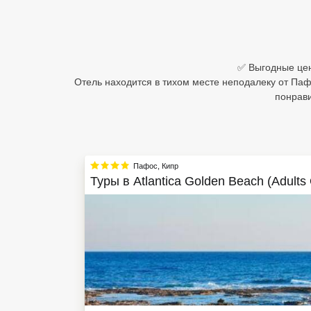
Египет
Куба
✅ Выгодные цены
Шри Ланка
Отель находится в тихом месте неподалеку от Паф
понрави
Бали
Вьетнам
Хайнань
Пафос
,
Кипр
Туры в
Atlantica Golden Beach (Adults
Северный Гоа
Южный Гоа
Занзибар
Абхазия
Большой Сочи