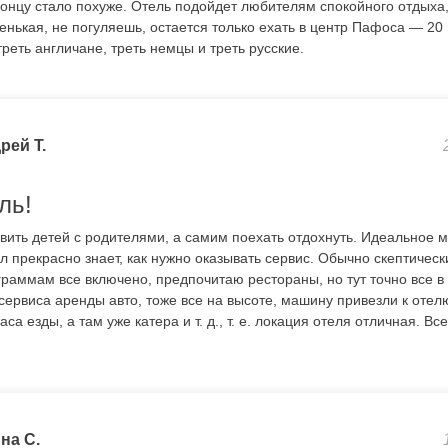
 концу стало похуже. Отель подойдет любителям спокойного отдыха
енькая, не погуляешь, остается только ехать в центр Пафоса — 20 
реть англичане, треть немцы и треть русские.
рей Т.
ль!
вить детей с родителями, а самим поехать отдохнуть. Идеальное м
л прекрасно знает, как нужно оказывать сервис. Обычно скептическ
граммам все включено, предпочитаю рестораны, но тут точно все в
 сервиса аренды авто, тоже все на высоте, машину привезли к отел
са езды, а там уже катера и т. д., т. е. локация отеля отличная. В
на С.