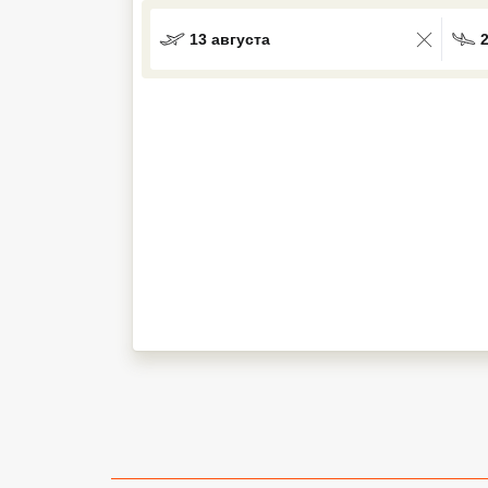
Кав Мин Воды
13 августа
Экскурсионные туры
VIP отели 5 звезд
ТОП 10 лучших отелей 5*
ТОП 10 недорогих отелей
5*
Лучшие отели 4* звезды
Недорогие отели 4*
звезды
Лучшие отели 3* звезды
Недорогие отели 3*
звезды