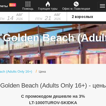
new
леты
Помощь
Горящие туры
Офис м. Павелецкая
АВГ
АВГ
14
21
ТН
ПТН
2026
2026
 Golden Beach (Adult
ach (Adults Only 16+)
Цена
a Golden Beach (Adults Only 16+) - цен
C промокодом дешевле на 3%
LT-1000TUROV-SKIDKA