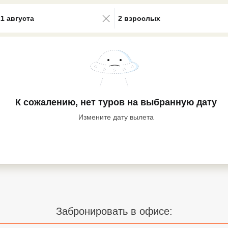
0 results available. Select is focus
21 августа
2 взрослых
К сожалению, нет туров
на выбранную дату
Измените дату вылета
Забронировать в офисе: