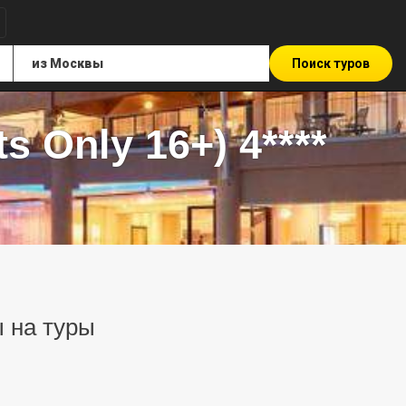
Поиск туров
s Only 16+) 4****
ы на туры