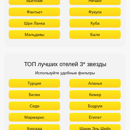
Вьетнам
Нячанг
Фантьет
Фукуок
Шри Ланка
Куба
Мальдивы
Бали
ТОП лучших отелей 3* звезды
Используйте удобные фильтры
Турция
Аланья
Белек
Кемер
Сиде
Бодрум
Мармарис
Египет
Хургада
Шарм Эль Шейх