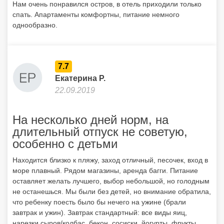
Нам очень понравился остров, в отель приходили только
спать. Апартаменты комфортны, питание немного
однообразно.
7.7
Екатерина Р.
22.09.2019
На несколько дней норм, на
длительный отпуск не советую,
особенно с детьми
Находится близко к пляжу, заход отличный, песочек, вход в
море плавный. Рядом магазины, аренда багги. Питание
оставляет желать лучшего, выбор небольшой, но голодным
не останешься. Мы были без детей, но внимание обратила,
что ребенку поесть было бы нечего на ужине (брали
завтрак и ужин). Завтрак стандартный: все виды яиц,
нарезки сыров/колбас, бекон, сосиски, йогурты, фрукты,