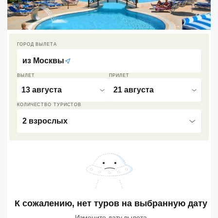
Кав Мин Воды
Экскурсионные туры
ГОРОД ВЫЛЕТА
VIP отели 5 звезд
из
Москвы
ТОП 10 лучших отелей 5*
ВЫЛЕТ
ПРИЛЕТ
13 августа
21 августа
ТОП 10 недорогих отелей
КОЛИЧЕСТВО ТУРИСТОВ
5*
2 взрослых
Лучшие отели 4* звезды
Недорогие отели 4*
звезды
Лучшие отели 3* звезды
Недорогие отели 3*
К сожалению, нет туров
на выбранную дату
звезды
Измените дату вылета