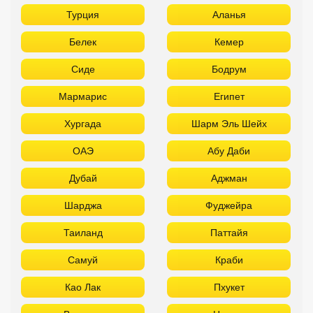
Турция
Аланья
Белек
Кемер
Сиде
Бодрум
Мармарис
Египет
Хургада
Шарм Эль Шейх
ОАЭ
Абу Даби
Дубай
Аджман
Шарджа
Фуджейра
Таиланд
Паттайя
Самуй
Краби
Као Лак
Пхукет