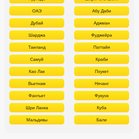
ОАЭ
Абу Даби
Дубай
Аджман
Шарджа
Фуджейра
Таиланд
Паттайя
Самуй
Краби
Као Лак
Пхукет
Вьетнам
Нячанг
Фантьет
Фукуок
Шри Ланка
Куба
Мальдивы
Бали