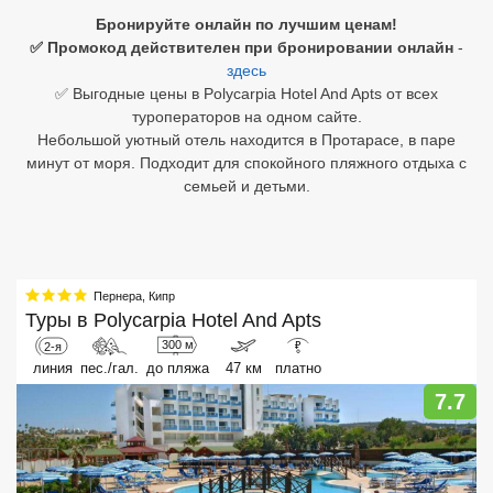
Бронируйте онлайн по лучшим ценам!
Египет
✅ Промокод действителен при бронировании онлайн
-
здесь
Куба
✅ Выгодные цены в Polycarpia Hotel And Apts от всех
туроператоров на одном сайте.
Шри Ланка
Небольшой уютный отель находится в Протарасе, в паре
минут от моря. Подходит для спокойного пляжного отдыха с
Бали
семьей и детьми.
Вьетнам
Хайнань
Пернера
,
Кипр
Северный Гоа
Туры в
Polycarpia Hotel And Apts
300 м
2-я
₽
Южный Гоа
линия
пес./гал.
до пляжа
47 км
платно
Занзибар
7.7
Абхазия
Большой Сочи