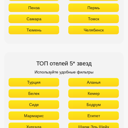
Пенза
Пермь
Самара
Томск
Тюмень
Челябинск
ТОП отелей 5* звезд
Используйте удобные фильтры
Турция
Аланья
Белек
Кемер
Сиде
Бодрум
Мармарис
Египет
Хургада
Шарм Эль Шейх