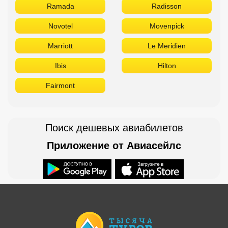
Ramada
Radisson
Novotel
Movenpick
Marriott
Le Meridien
Ibis
Hilton
Fairmont
Поиск дешевых авиабилетов
Приложение от Авиасейлс
Доступно в
Загрузите в