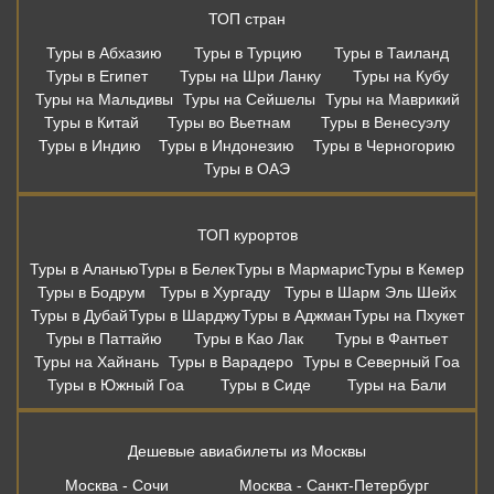
ТОП стран
Туры в Абхазию
Туры в Турцию
Туры в Таиланд
Туры в Египет
Туры на Шри Ланку
Туры на Кубу
Туры на Мальдивы
Туры на Сейшелы
Туры на Маврикий
Туры в Китай
Туры во Вьетнам
Туры в Венесуэлу
Туры в Индию
Туры в Индонезию
Туры в Черногорию
Туры в ОАЭ
ТОП курортов
Туры в Аланью
Туры в Белек
Туры в Мармарис
Туры в Кемер
Туры в Бодрум
Туры в Хургаду
Туры в Шарм Эль Шейх
Туры в Дубай
Туры в Шарджу
Туры в Аджман
Туры на Пхукет
Туры в Паттайю
Туры в Као Лак
Туры в Фантьет
Туры на Хайнань
Туры в Варадеро
Туры в Северный Гоа
Туры в Южный Гоа
Туры в Сиде
Туры на Бали
Дешевые авиабилеты из Москвы
Москва - Сочи
Москва - Санкт-Петербург