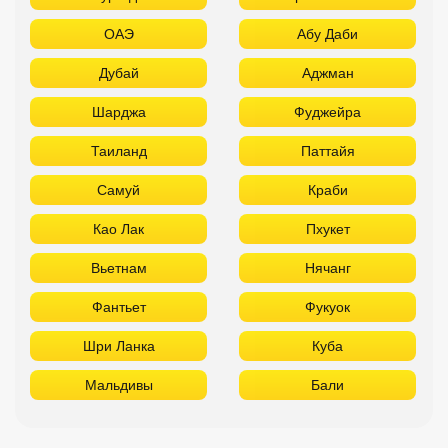
ОАЭ
Абу Даби
Дубай
Аджман
Шарджа
Фуджейра
Таиланд
Паттайя
Самуй
Краби
Као Лак
Пхукет
Вьетнам
Нячанг
Фантьет
Фукуок
Шри Ланка
Куба
Мальдивы
Бали