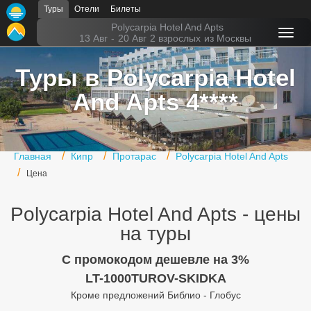
Туры
Отели
Билеты
Главная
Polycarpia Hotel And Apts
13 Авг
-
20 Авг
2 взрослых
из Москвы
Горящие туры
Туры в Polycarpia Hotel
Туры в Турцию
And Apts 4****
Туры в Египет
Туры в ОАЭ
Главная
Кипр
Протарас
Polycarpia Hotel And Apts
Офис г. Москва
Цена
Помощь
Polycarpia Hotel And Apts - цены
Подборки отелей
на туры
Турция
C промокодом дешевле на 3%
LT-1000TUROV-SKIDKA
Таиланд
Кроме предложений Библио - Глобус
ОАЭ