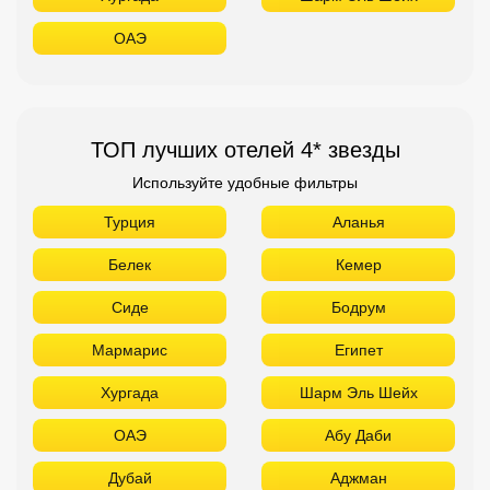
Турция
Аланья
Белек
Кемер
Сиде
Бодрум
Мармарис
Египет
Хургада
Шарм Эль Шейх
ОАЭ
Абу Даби
Дубай
Аджман
Шарджа
Фуджейра
Таиланд
Паттайя
Самуй
Краби
Као Лак
Пхукет
Вьетнам
Нячанг