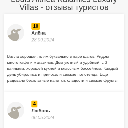
Вилла хорошая, пляж буквально в паре шагов. Рядом
много кафе и магазинов. Дом уютный и удобный, с 3
ванными, хорошей кухней и классным бассейном. Каждый
день убирались и приносили свежие полотенца. Еще
радовали бесплатные напитки, сладости и свежие фрукты.
4
Любовь
06.05.2024
Это место явно не стоит своих денег и не тянет на статус
роскошной виллы. Мебель сломана, кухня была
неопрятной. Туалеты очень маленькие. Вилла плохо
освещена, ночью почти ничего не видно. Еда выглядела
непривлекательно и не соответствовала заявленному
уровню. По факту, это место сильно переоценено, цена
завышена. Советую поискать что-то другое.