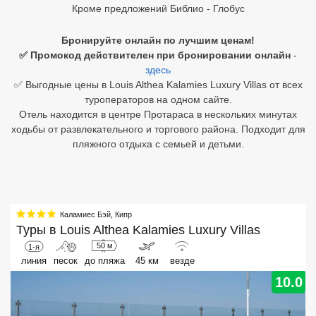
Кроме предложений Библио - Глобус
Египет
Бронируйте онлайн по лучшим ценам!
Куба
✅ Промокод действителен при бронировании онлайн
-
здесь
Шри Ланка
✅ Выгодные цены в Louis Althea Kalamies Luxury Villas от всех
туроператоров на одном сайте.
Бали
Отель находится в центре Протараса в нескольких минутах
ходьбы от развлекательного и торгового района. Подходит для
Вьетнам
пляжного отдыха с семьей и детьми.
Хайнань
Северный Гоа
Каламиес Бэй
,
Кипр
Южный Гоа
Туры в
Louis Althea Kalamies Luxury Villas
50 м
1-я
Занзибар
линия
песок
до пляжа
45 км
везде
10.0
Абхазия
Большой Сочи