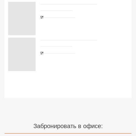
К сожалению, нет туров
на выбранную дату
Сетевые отели Турции
Измените дату вылета
Сетевые отели Египта
Сетевые отели ОАЭ
Сетевые отели Таиланда
Сетевые отели Шри Ланки
Забронировать в офисе:
Сетевые отели Вьетнама
FUN&SUN PREMIUM Павелецкая
г. Москва, м. Павелецкая, Зацепский Вал, 14 оф. 208
☎ +7(499)11-33-403
|
☎ +7(925)400-04-24
Сетевые отели Мальдив
✅ Время работы: Пн-Пт 10:00-19:00 Сб-Вс 11:00-16:00
Сетевые отели Бали
Узнайте цены на туры с
Сетевые отели Сейшел
авиаперелетом из Москвы
Сетевые отели Маврикия