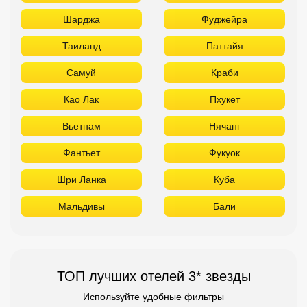
Фантьет
Фукуок
Шри Ланка
Куба
Мальдивы
Бали
ТОП лучших отелей 3* звезды
Используйте удобные фильтры
Турция
Аланья
Белек
Кемер
Сиде
Бодрум
Мармарис
Египет
Хургада
Шарм Эль Шейх