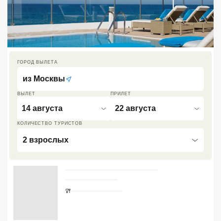
Кав Мин Воды
Экскурсионные туры
VIP отели 5 звезд
ГОРОД ВЫЛЕТА
ТОП 10 лучших отелей 5*
из
Москвы
ВЫЛЕТ
ПРИЛЕТ
ТОП 10 недорогих отелей
14 августа
22 августа
5*
КОЛИЧЕСТВО ТУРИСТОВ
Лучшие отели 4* звезды
2 взрослых
Недорогие отели 4*
звезды
Лучшие отели 3* звезды
Недорогие отели 3*
звезды