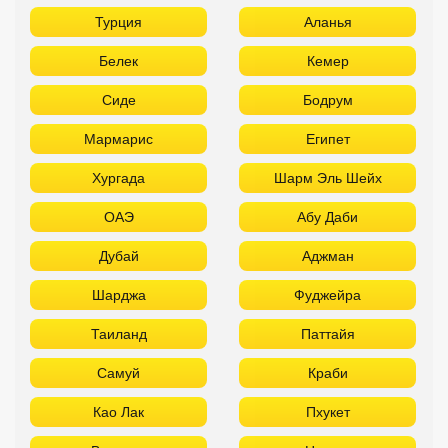
ОАЭ
Абу Даби
Дубай
Аджман
Шарджа
Фуджейра
Таиланд
Паттайя
Самуй
Краби
Као Лак
Пхукет
Вьетнам
Нячанг
Фантьет
Фукуок
Шри Ланка
Куба
Мальдивы
Бали