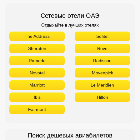
Novotel
Movenpick
Marriott
Le Meridien
Ibis
Hilton
Fairmont
Поиск дешевых авиабилетов
Приложение от Авиасейлс
Доступно в
Загрузите в