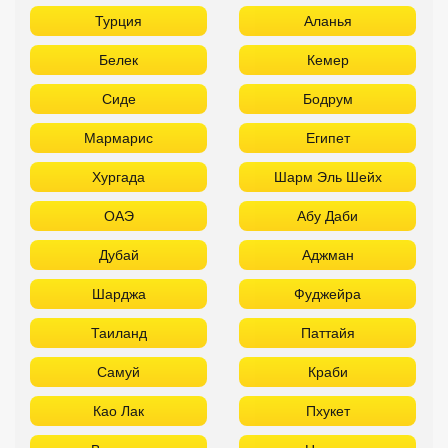
ОАЭ
Абу Даби
Дубай
Аджман
Шарджа
Фуджейра
Таиланд
Паттайя
Самуй
Краби
Као Лак
Пхукет
Вьетнам
Нячанг
Фантьет
Фукуок
Шри Ланка
Куба
Мальдивы
Бали