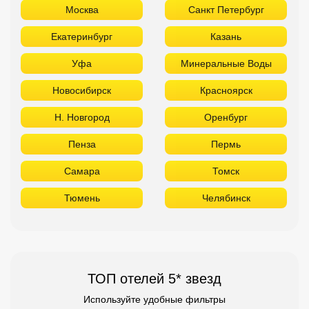
Пенза
Пермь
Самара
Томск
Тюмень
Челябинск
ТОП отелей 5* звезд
Используйте удобные фильтры
Турция
Аланья
Белек
Кемер
Сиде
Бодрум
Мармарис
Египет
Хургада
Шарм Эль Шейх