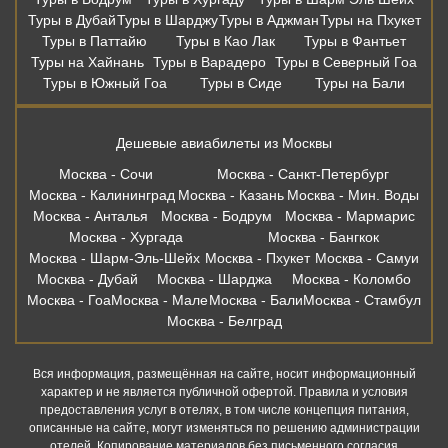
Москва - Анталья
Москва - Бодрум
Москва - Мармарис
Москва - Хургада
Москва - Бангкок
Москва - Шарм-Эль-Шейх
Москва - Пхукет
Москва - Самуи
Москва - Дубай
Москва - Шарджа
Москва - Коломбо
Москва - Гоа
Москва - Мале
Москва - Бали
Москва - Стамбул
Москва - Белград
Вся информация, размещённая на сайте, носит информационный
характер и не является публичной офертой. Правила и условия
предоставления услуг в отелях, в том числе концепция питания,
описанные на сайте, могут изменяться по решению администрации
отелей. Копирование материалов без письменного согласия
запрещено. Бронирование в офисе осуществляет: ООО «Правильный
Выбор» ИНН 6165191372, ОГРН 1146196111280 115054, г. Москва,
Зацепский Вал, 14 оф 208. Онлвйн бронирование осуществляет. Наш
партнер: ООО «Левел Тревел» ИНН 7716697924 ОГРН 1117746723808
121205, г. Москва, территория Инновационного центра «Сколково», ул.
Нобеля д.7, этаж 2, офис 26