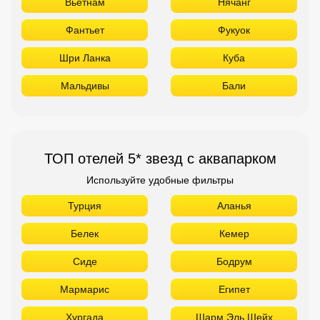
ТОП отелей 5* звезд с аквапарком
Используйте удобные фильтры
Турция
Аланья
Белек
Кемер
Сиде
Бодрум
Мармарис
Египет
Хургада
Шарм Эль Шейх
ОАЭ
ТОП лучших отелей 4* звезды
Используйте удобные фильтры