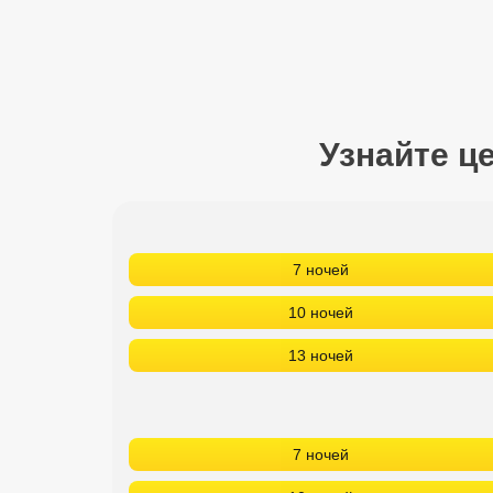
Сетевые отели Турции
Сетевые отели Египта
Сетевые отели ОАЭ
Узнайте ц
Сетевые отели Таиланда
Сетевые отели Шри Ланки
7 ночей
Сетевые отели Вьетнама
10 ночей
Сетевые отели Мальдив
13 ночей
Сетевые отели Бали
Сетевые отели Сейшел
7 ночей
Сетевые отели Маврикия