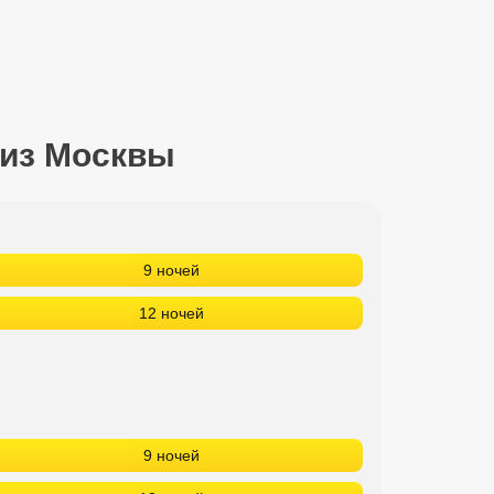
 из Москвы
9 ночей
12 ночей
9 ночей