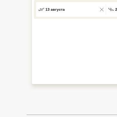
Кав Мин Воды
13 августа
Экскурсионные туры
VIP отели 5 звезд
ТОП 10 лучших отелей 5*
ТОП 10 недорогих отелей
5*
Лучшие отели 4* звезды
Недорогие отели 4*
звезды
Лучшие отели 3* звезды
Недорогие отели 3*
звезды