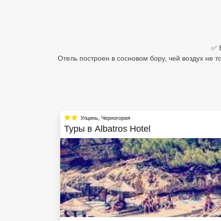
Египет
Куба
✅ 
Шри Ланка
Отель построен в сосновом бору, чей воздух не 
Бали
Вьетнам
Хайнань
Улцинь
,
Черногория
Туры в
Albatros Hotel
Северный Гоа
Южный Гоа
Занзибар
Абхазия
Большой Сочи