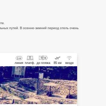
те.
льных путей. В осенне-зимний период отель очень
50 м
1-я
линия
платф.
до пляжа
85 км
везде