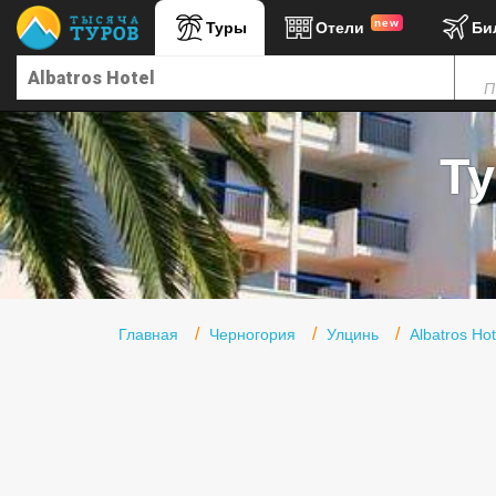
new
Туры
Отели
Би
Главная
П
Горящие туры
Туры в Турцию
Ту
Туры в Египет
Туры в ОАЭ
Офис г. Москва
Помощь
Главная
Черногория
Улцинь
Albatros Hot
Подборки отелей
Турция
Таиланд
ОАЭ