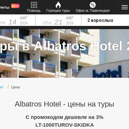
new
леты
Помощь
Горящие туры
Офис м. Павелецкая
АВГ
АВГ
14
21
ТН
ПТН
2026
2026
ры в Albatros Hotel 
el
Цена
Albatros Hotel - цены на туры
C промокодом дешевле на 3%
LT-1000TUROV-SKIDKA