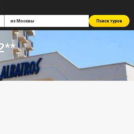
Поиск туров
2**