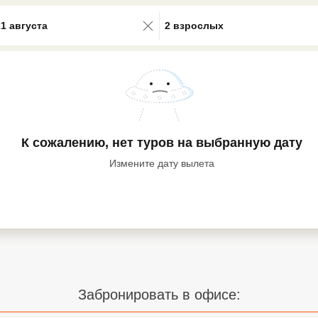
0 results available. Select is focus
21 августа
2 взрослых
К сожалению, нет туров
на выбранную дату
Измените дату вылета
Забронировать в офисе: