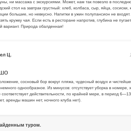
ауны, ни массажа с экскурсиями. Может, нам так повезло в последн
ский стол на завтрак грустный: хлеб, колбаса, сыр, яйца, сосиски, 
рции большие, но невкусно. Напитки в ужин полупансион не входят
взять кружку чая. Если есть в ресторане напротив, глубина не пугае
ый вариант. Природа обалденная!
ел Ц.
ошо
ложение, сосновый бор вокруг пляжа, чудесный воздух и чистейш
 немного однообразное. Из минусов: отсутствует уборка в номере, х
е соответствует действительности, по крайней мере, в период 6—13
т, аренды машин нет, ночного клуба нет).
найденным туром.