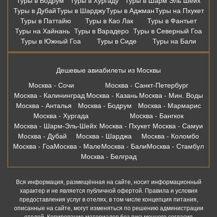
Туры в Бодрум
Туры в Хургаду
Туры в Шарм Эль Шейх
Туры в Дубай
Туры в Шарджу
Туры в Аджман
Туры на Пхукет
Туры в Паттайю
Туры в Као Лак
Туры в Фантьет
Туры на Хайнань
Туры в Варадеро
Туры в Северный Гоа
Туры в Южный Гоа
Туры в Сиде
Туры на Бали
Дешевые авиабилеты из Москвы
Москва - Сочи
Москва - Санкт-Петербург
Москва - Калининград
Москва - Казань
Москва - Мин. Воды
Москва - Анталья
Москва - Бодрум
Москва - Мармарис
Москва - Хургада
Москва - Бангкок
Москва - Шарм-Эль-Шейх
Москва - Пхукет
Москва - Самуи
Москва - Дубай
Москва - Шарджа
Москва - Коломбо
Москва - Гоа
Москва - Мале
Москва - Бали
Москва - Стамбул
Москва - Белград
Вся информация, размещённая на сайте, носит информационный
характер и не является публичной офертой. Правила и условия
предоставления услуг в отелях, в том числе концепция питания,
описанные на сайте, могут изменяться по решению администрации
отелей. Копирование материалов без письменного согласия