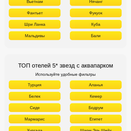
Вьетнам
Нячанг
Фантьет
Фукуок
Шри Ланка
Куба
Мальдивы
Бали
ТОП отелей 5* звезд с аквапарком
Используйте удобные фильтры
Турция
Аланья
Белек
Кемер
Сиде
Бодрум
Мармарис
Египет
Хургада
Шарм Эль Шейх