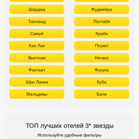
Шарджа
Фуджейра
Таиланд
Паттайя
Самуй
Краби
Као Лак
Пхукет
Вьетнам
Нячанг
Фантьет
Фукуок
Шри Ланка
Куба
Мальдивы
Бали
ТОП лучших отелей 3* звезды
Используйте удобные фильтры