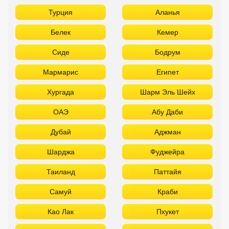
Турция
Аланья
Белек
Кемер
Сиде
Бодрум
Мармарис
Египет
Хургада
Шарм Эль Шейх
ОАЭ
Абу Даби
Дубай
Аджман
Шарджа
Фуджейра
Таиланд
Паттайя
Самуй
Краби
Као Лак
Пхукет