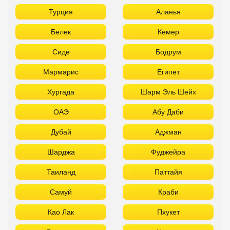
Турция
Аланья
Белек
Кемер
Сиде
Бодрум
Мармарис
Египет
Хургада
Шарм Эль Шейх
ОАЭ
Абу Даби
Дубай
Аджман
Шарджа
Фуджейра
Таиланд
Паттайя
Самуй
Краби
Као Лак
Пхукет