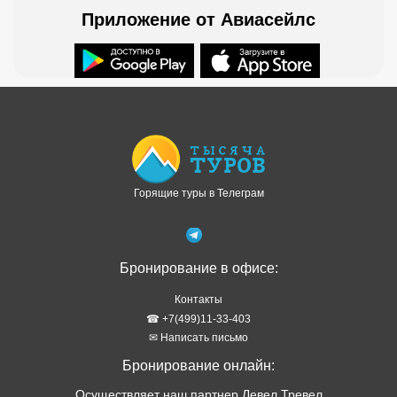
Приложение от Авиасейлс
Доступно в
Загрузите в
Горящие туры в Телеграм
Бронирование в офисе:
Контакты
☎ +7(499)11-33-403
✉ Написать письмо
Бронирование онлайн:
Осуществляет наш партнер Левел Тревел