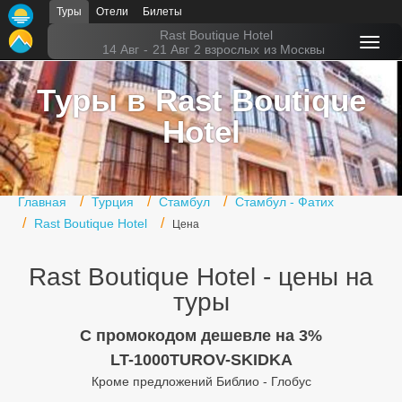
Туры
Отели
Билеты
Главная
Rast Boutique Hotel
14 Авг
-
21 Авг
2 взрослых
из Москвы
Горящие туры
Туры в Rast Boutique
Туры в Турцию
Hotel
Туры в Египет
Туры в ОАЭ
Главная
Турция
Стамбул
Стамбул - Фатих
Офис г. Москва
Rast Boutique Hotel
Цена
Помощь
Rast Boutique Hotel - цены на
Подборки отелей
туры
Турция
C промокодом дешевле на 3%
LT-1000TUROV-SKIDKA
Таиланд
Кроме предложений Библио - Глобус
ОАЭ