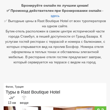
Бронируйте онлайн по лучшим ценам!
Египет
✅ Промокод действителен при бронировании онлайн
-
здесь
Куба
✅ Выгодные цены в Rast Boutique Hotel от всех туроператоров
на одном сайте.
Шри Ланка
Бутик-отель расположен в самом центре исторической части
города Стамбул, в пешей доступности от Гранд Базара. К
Бали
услугам гостей ресторан с террасой и номера с балконами, с
которых открывается вид на пролив Босфор. Номера отеля
Вьетнам
оформлены в теплых тонах и обставлены элегантной
мебелью. В ресторане отеля гостям предлагают завтрак,
Хайнань
который сервируется на террасе с видом на город.
Северный Гоа
Южный Гоа
Фатих
,
Турция
Занзибар
Туры в
Rast Boutique Hotel
Абхазия
13 км
везде
Большой Сочи