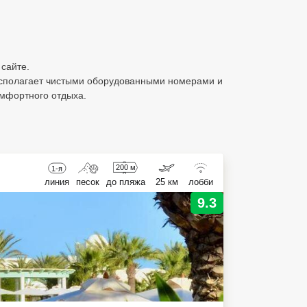
 сайте.
располагает чистыми оборудованными номерами и
мфортного отдыха.
200 м
1-я
линия
песок
до пляжа
25 км
лобби
9.3