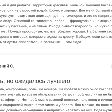
ный и для релакса. Территория красивая. Большой внешний бассей
ное, они не с морской водой. Кормили хорошо. Для меня большой 
утствует незаметная анимация для пенсионеров, и это не напрягае
 не сюда. Основной контингент в ноябре — французские и немецки
ет и у бассейна, и на пляже. Иногда бывают водоросли, но нужно п
е нет. Номера просторные, чистые, убирают хорошо. На балконе сто
рона в номерах, которые с видом на дорогу. В общем, если хочетс
ть от суеты, поваляться на солнышке — вам сюда.
ений С.
ь, но ожидалось лучшего
ль, комфортные, большие номера. На кровати можно было бы спа
имательный, во время обслуживания бегают, проблем с ними не бы
 комфортно. Нет проблемы с заменой пляжных полотенец в течени
но водорослей много, в том числе и у берега. Дно мелкое, по пояс 
жно довольно неожиданно и неприятно налететь на них. Вода мутн