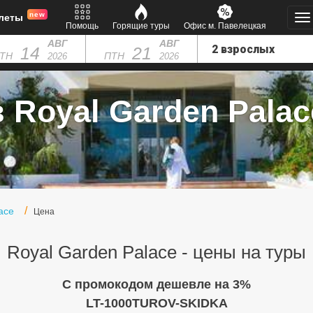
new
леты
Помощь
Горящие туры
Офис м. Павелецкая
АВГ
АВГ
14
21
ТН
ПТН
2026
2026
 Royal Garden Palace
ace
Цена
Royal Garden Palace - цены на туры
C промокодом дешевле на 3%
LT-1000TUROV-SKIDKA