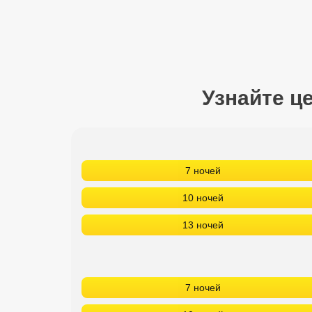
Сетевые отели Турции
Сетевые отели Египта
Сетевые отели ОАЭ
Узнайте ц
Сетевые отели Таиланда
Сетевые отели Шри Ланки
7 ночей
Сетевые отели Вьетнама
10 ночей
Сетевые отели Мальдив
13 ночей
Сетевые отели Бали
Сетевые отели Сейшел
7 ночей
Сетевые отели Маврикия