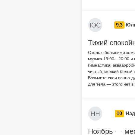
9.3
Юли
Тихий спокой
Отель с большими ком
музыка 19:00—20:00 и 
гимнастика, аквааэроб
чистый, мелкий белый 
Возьмите свои ванно-ду
для тела — этого нет в
10
Над
Ноябрь — мес