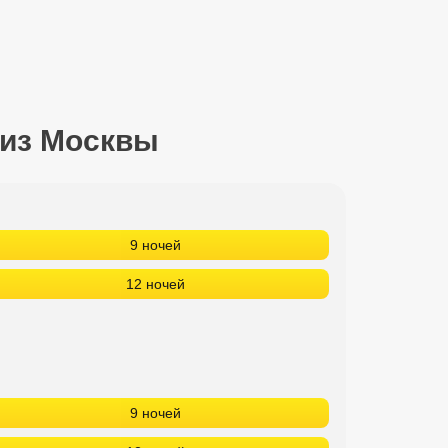
 из Москвы
9 ночей
12 ночей
9 ночей