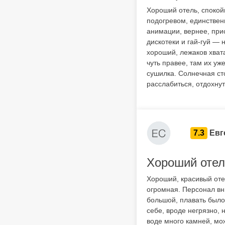
Хороший отель, спокой
подогревом, единствен
анимации, вернее, прис
дискотеки и гай-гуй —
хороший, лежаков хвата
чуть правее, там их уж
сушилка. Солнечная сто
расслабиться, отдохну
7.3
Евг
Хороший отел
Хороший, красивый оте
огромная. Персонал вн
большой, плавать было
себе, вроде негрязно, 
воде много камней, мо