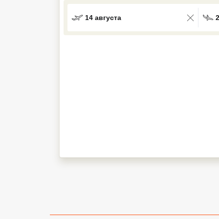
Кав Мин Воды
14 августа
Экскурсионные туры
VIP отели 5 звезд
ТОП 10 лучших отелей 5*
ТОП 10 недорогих отелей
5*
Лучшие отели 4* звезды
Недорогие отели 4*
звезды
Лучшие отели 3* звезды
Недорогие отели 3*
звезды