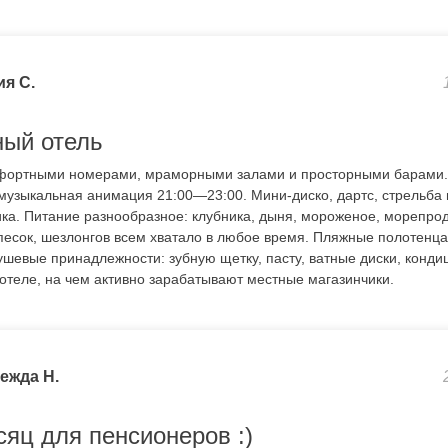
я С.
ный отель
фортными номерами, мраморными залами и просторными барами.
музыкальная анимация 21:00—23:00. Мини-диско, дартс, стрельба и
ика. Питание разнообразное: клубника, дыня, мороженое, морепро
песок, шезлонгов всем хватало в любое время. Пляжные полотенца
шевые принадлежности: зубную щетку, пасту, ватные диски, кондиц
 отеле, на чем активно зарабатывают местные магазинчики.
ежда Н.
яц для пенсионеров :)