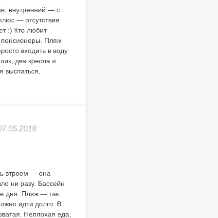
н, внутренний — с
плюс — отсутствие
т :) Кто любит
е пенсионеры. Пляж
росто входить в воду
лик, два кресла и
я выспаться,
07.05.2018
ть втроем — она
ло ни разу. Бассейн
е дня. Пляж — так
можно идти долго. В
оватая. Неплохая еда,