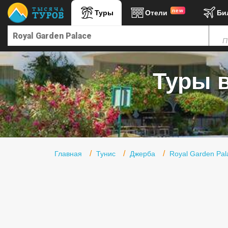
new
Туры
Отели
Би
Главная
П
Горящие туры
Туры в Турцию
Туры в
Туры в Египет
Туры в ОАЭ
Офис г. Москва
Помощь
Главная
Тунис
Джерба
Royal Garden Pal
Подборки отелей
Турция
Таиланд
ОАЭ