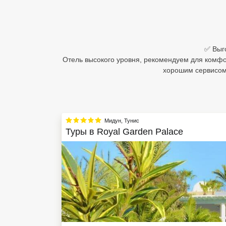
Египет
Куба
✅ Выго
Шри Ланка
Отель высокого уровня, рекомендуем для комфо
хорошим сервисом
Бали
Вьетнам
Хайнань
Мидун
,
Тунис
Туры в
Royal Garden Palace
Северный Гоа
Южный Гоа
Занзибар
Абхазия
Большой Сочи