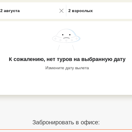
0 results available. Select is focus
22 августа
2 взрослых
К сожалению, нет туров
на выбранную дату
Измените дату вылета
Забронировать в офисе: