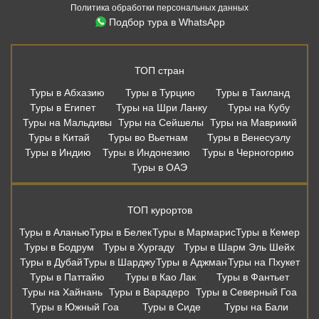
Политика обработки персональных данных
Подбор тура в WhatsApp
ТОП стран
Туры в Абхазию
Туры в Турцию
Туры в Таиланд
Туры в Египет
Туры на Шри Ланку
Туры на Кубу
Туры на Мальдивы
Туры на Сейшелы
Туры на Маврикий
Туры в Китай
Туры во Вьетнам
Туры в Венесуэлу
Туры в Индию
Туры в Индонезию
Туры в Черногорию
Туры в ОАЭ
ТОП курортов
Туры в Аланью
Туры в Белек
Туры в Мармарис
Туры в Кемер
Туры в Бодрум
Туры в Хургаду
Туры в Шарм Эль Шейх
Туры в Дубай
Туры в Шарджу
Туры в Аджман
Туры на Пхукет
Туры в Паттайю
Туры в Као Лак
Туры в Фантьет
Туры на Хайнань
Туры в Варадеро
Туры в Северный Гоа
Туры в Южный Гоа
Туры в Сиде
Туры на Бали