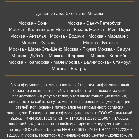
Дешевые авиабилеты из Москвы
Москва - Сочи
Москва - Санкт-Петербург
Москва - Калининград
Москва - Казань
Москва - Мин. Воды
Москва - Анталья
Москва - Бодрум
Москва - Мармарис
Москва - Хургада
Москва - Бангкок
Москва - Шарм-Эль-Шейх
Москва - Пхукет
Москва - Самуи
Москва - Дубай
Москва - Шарджа
Москва - Коломбо
Москва - Гоа
Москва - Мале
Москва - Бали
Москва - Стамбул
Москва - Белград
Вся информация, размещённая на сайте, носит информационный
характер и не является публичной офертой. Правила и условия
предоставления услуг в отелях, в том числе концепция питания,
описанные на сайте, могут изменяться по решению администрации
отелей. Копирование материалов без письменного согласия
запрещено. Бронирование в офисе осуществляет: ООО «Правильный
Выбор» ИНН 6165191372, ОГРН 1146196111280 115054, г. Москва,
Зацепский Вал, 14 оф 208. Онлвйн бронирование осуществляет. Наш
партнер: ООО «Левел Тревел» ИНН 7716697924 ОГРН 1117746723808
121205, г. Москва, территория Инновационного центра «Сколково», ул.