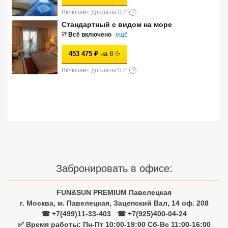
Сетевые отели Турции
Включает доплаты 0 ₽
?
Стандартный с видом на море
Сетевые отели Египта
Всё включено
ещё
Сетевые отели ОАЭ
453 475
₽
на
8
Включает доплаты 0 ₽
?
Сетевые отели Таиланда
Сетевые отели Шри Ланки
Сетевые отели Вьетнама
Сетевые отели Мальдив
Забронировать в офисе:
Сетевые отели Бали
FUN&SUN PREMIUM Павелецкая
г. Москва, м. Павелецкая, Зацепский Вал, 14 оф. 208
Сетевые отели Сейшел
☎ +7(499)11-33-403
|
☎ +7(925)400-04-24
Сетевые отели Маврикия
✅ Время работы: Пн-Пт 10:00-19:00 Сб-Вс 11:00-16:00