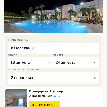
Кав Мин Воды
Экскурсионные туры
VIP отели 5 звезд
ТОП 10 лучших отелей 5*
ГОРОД ВЫЛЕТА
из
Москвы
ТОП 10 недорогих отелей
5*
ВЫЛЕТ
ПРИЛЕТ
16 августа
24 августа
Лучшие отели 4* звезды
КОЛИЧЕСТВО ТУРИСТОВ
Недорогие отели 4*
2 взрослых
звезды
Лучшие отели 3* звезды
Стандартный номер
Всё включено
ещё
Недорогие отели 3*
звезды
412 393
₽
на
8