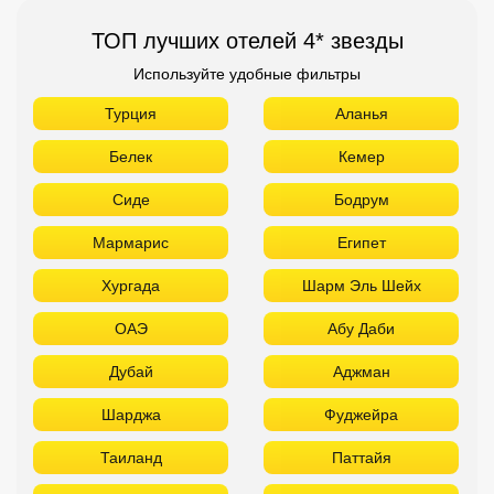
ТОП лучших отелей 4* звезды
Используйте удобные фильтры
Турция
Аланья
Белек
Кемер
Сиде
Бодрум
Мармарис
Египет
Хургада
Шарм Эль Шейх
ОАЭ
Абу Даби
Дубай
Аджман
Шарджа
Фуджейра
Таиланд
Паттайя