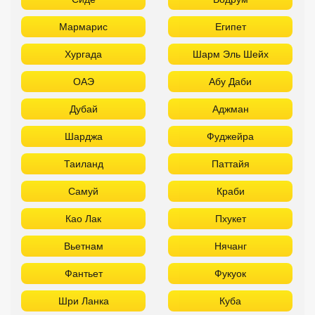
Мармарис
Египет
Хургада
Шарм Эль Шейх
ОАЭ
Абу Даби
Дубай
Аджман
Шарджа
Фуджейра
Таиланд
Паттайя
Самуй
Краби
Као Лак
Пхукет
Вьетнам
Нячанг
Фантьет
Фукуок
Шри Ланка
Куба