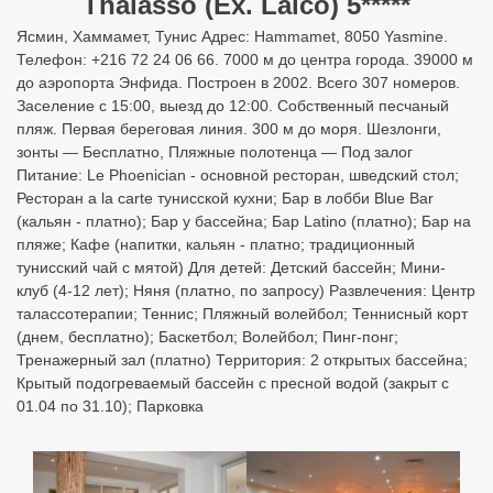
Thalasso (Ex. Laico) 5*****
Ясмин, Хаммамет, Тунис Адрес: Hammamet, 8050 Yasmine.
Телефон: +216 72 24 06 66. 7000 м до центра города. 39000 м
до аэропорта Энфида. Построен в 2002. Всего 307 номеров.
Заселение с 15:00, выезд до 12:00. Собственный песчаный
пляж. Первая береговая линия. 300 м до моря. Шезлонги,
зонты — Бесплатно, Пляжные полотенца — Под залог
Питание: Le Phoenician - основной ресторан, шведский стол;
Ресторан a la carte тунисской кухни; Бар в лобби Blue Bar
(кальян - платно); Бар у бассейна; Бар Latino (платно); Бар на
пляже; Кафе (напитки, кальян - платно; традиционный
тунисский чай с мятой) Для детей: Детский бассейн; Мини-
клуб (4-12 лет); Няня (платно, по запросу) Развлечения: Центр
талассотерапии; Теннис; Пляжный волейбол; Теннисный корт
(днем, бесплатно); Баскетбол; Волейбол; Пинг-понг;
Тренажерный зал (платно) Территория: 2 открытых бассейна;
Крытый подогреваемый бассейн с пресной водой (закрыт с
01.04 по 31.10); Парковка