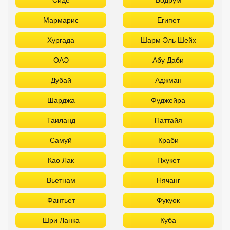
Мармарис
Египет
Хургада
Шарм Эль Шейх
ОАЭ
Абу Даби
Дубай
Аджман
Шарджа
Фуджейра
Таиланд
Паттайя
Самуй
Краби
Као Лак
Пхукет
Вьетнам
Нячанг
Фантьет
Фукуок
Шри Ланка
Куба