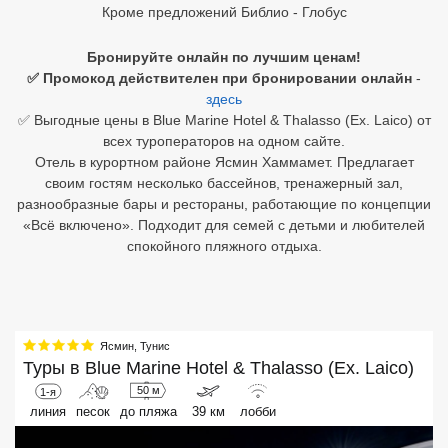
Кроме предложений Библио - Глобус
Египет
Бронируйте онлайн по лучшим ценам!
Куба
✅ Промокод действителен при бронировании онлайн
-
здесь
Шри Ланка
✅ Выгодные цены в Blue Marine Hotel & Thalasso (Ex. Laico) от
всех туроператоров на одном сайте.
Бали
Отель в курортном районе Ясмин Хаммамет. Предлагает
своим гостям несколько бассейнов, тренажерный зал,
Вьетнам
разнообразные бары и рестораны, работающие по концепции
«Всё включено». Подходит для семей с детьми и любителей
Хайнань
спокойного пляжного отдыха.
Северный Гоа
Южный Гоа
Ясмин
,
Тунис
Занзибар
Туры в
Blue Marine Hotel & Thalasso (Ex. Laico)
50 м
1-я
Абхазия
линия
песок
до пляжа
39 км
лобби
Большой Сочи