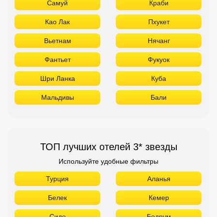
Самуй
Краби
Као Лак
Пхукет
Вьетнам
Нячанг
Фантьет
Фукуок
Шри Ланка
Куба
Мальдивы
Бали
ТОП лучших отелей 3* звезды
Используйте удобные фильтры
Турция
Аланья
Белек
Кемер
Сиде
Бодрум