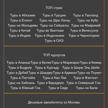
ТОП стран
Туры в Абхазию
Туры в Турцию
Туры в Таиланд
Туры в Египет
Туры на Шри Ланку
Туры на Кубу
Туры на Мальдивы
Туры на Сейшелы
Туры на Маврикий
Туры в Китай
Туры во Вьетнам
Туры в Венесуэлу
Туры в Индию
Туры в Индонезию
Туры в Черногорию
Туры в ОАЭ
ТОП курортов
Туры в Аланью
Туры в Белек
Туры в Мармарис
Туры в Кемер
Туры в Бодрум
Туры в Хургаду
Туры в Шарм Эль Шейх
Туры в Дубай
Туры в Шарджу
Туры в Аджман
Туры на Пхукет
Туры в Паттайю
Туры в Као Лак
Туры в Фантьет
Туры на Хайнань
Туры в Варадеро
Туры в Северный Гоа
Туры в Южный Гоа
Туры в Сиде
Туры на Бали
Дешевые авиабилеты из Москвы