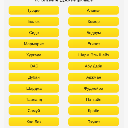
Турция
Аланья
Белек
Кемер
Сиде
Бодрум
Мармарис
Египет
Хургада
Шарм Эль Шейх
ОАЭ
Абу Даби
Дубай
Аджман
Шарджа
Фуджейра
Таиланд
Паттайя
Самуй
Краби
Као Лак
Пхукет