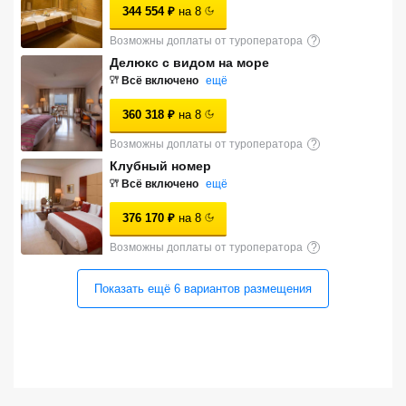
344 554
₽
на
8
Сетевые отели Турции
Возможны доплаты от туроператора
?
Сетевые отели Египта
Делюкс с видом на море
Всё включено
ещё
Сетевые отели ОАЭ
360 318
₽
на
8
Сетевые отели Таиланда
Возможны доплаты от туроператора
?
Клубный номер
Сетевые отели Шри Ланки
Всё включено
ещё
376 170
₽
на
8
Сетевые отели Вьетнама
Возможны доплаты от туроператора
?
Показать ещё
6
вариантов
размещения
Сетевые отели Мальдив
Сетевые отели Бали
Сетевые отели Сейшел
Сетевые отели Маврикия