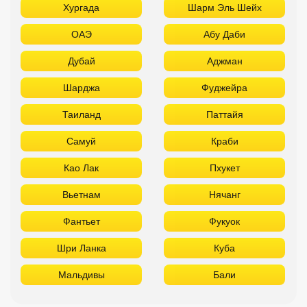
Хургада
Шарм Эль Шейх
ОАЭ
Абу Даби
Дубай
Аджман
Шарджа
Фуджейра
Таиланд
Паттайя
Самуй
Краби
Као Лак
Пхукет
Вьетнам
Нячанг
Фантьет
Фукуок
Шри Ланка
Куба
Мальдивы
Бали