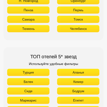
Н. Новгород
Оренбург
Пенза
Пермь
Самара
Томск
Тюмень
Челябинск
ТОП отелей 5* звезд
Используйте удобные фильтры
Турция
Аланья
Белек
Кемер
Сиде
Бодрум
Мармарис
Египет