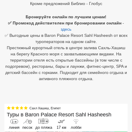
Кроме предложений Библио - Глобус
Египет
Бронируйте онлайн по лучшим ценам!
Куба
✅ Промокод действителен при бронировании онлайн
-
здесь
Шри Ланка
✅ Выгодные цены в Baron Palace Resort Sahl Hasheesh от всех
туроператоров на одном сайте.
Бали
Престижный курортный отель в центре залива Сахль-Хашиш
на берегу Красного моря с захватывающими видами. На
Вьетнам
территории отеля есть открытые бассейны (в том числе с
подогревом), рестораны, бары и лаунжи, фитнес-центр, SPA и
Хайнань
детский бассейн с горками. Подходит для семейного отдыха и
активного пляжного отдыха.
Северный Гоа
Южный Гоа
Занзибар
Сахл Хашиш
,
Египет
Туры в
Baron Palace Resort Sahl Hasheesh
Абхазия
100 м
1-я
линия
песок
до пляжа
17 км
лобби
Большой Сочи