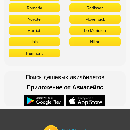
Ramada
Radisson
Novotel
Movenpick
Marriott
Le Meridien
Ibis
Hilton
Fairmont
Поиск дешевых авиабилетов
Приложение от Авиасейлс
Доступно в
Загрузите в