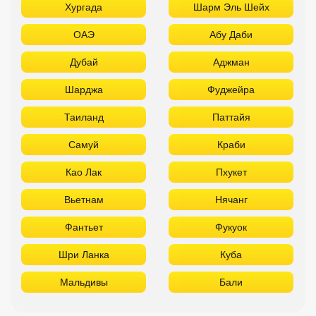
Хургада
Шарм Эль Шейх
ОАЭ
Абу Даби
Дубай
Аджман
Шарджа
Фуджейра
Таиланд
Паттайя
Самуй
Краби
Као Лак
Пхукет
Вьетнам
Нячанг
Фантьет
Фукуок
Шри Ланка
Куба
Мальдивы
Бали