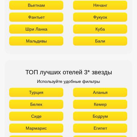
Вьетнам
Нячанг
Фантьет
Фукуок
Шри Ланка
Куба
Мальдивы
Бали
ТОП лучших отелей 3* звезды
Используйте удобные фильтры
Турция
Аланья
Белек
Кемер
Сиде
Бодрум
Мармарис
Египет