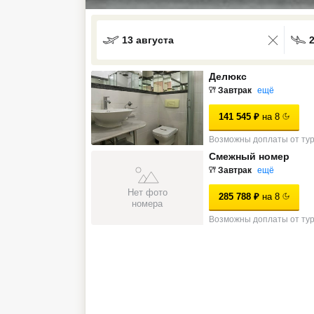
Кав Мин Воды
13 августа
Экскурсионные туры
VIP отели 5 звезд
Делюкс
Завтрак
ещё
ТОП 10 лучших отелей 5*
141 545
₽
на
8
Возможны доплаты от ту
ТОП 10 недорогих отелей
Смежный номер
5*
Завтрак
ещё
Лучшие отели 4* звезды
Нет фото
285 788
₽
на
8
номера
Недорогие отели 4*
Возможны доплаты от ту
звезды
Лучшие отели 3* звезды
Недорогие отели 3*
звезды