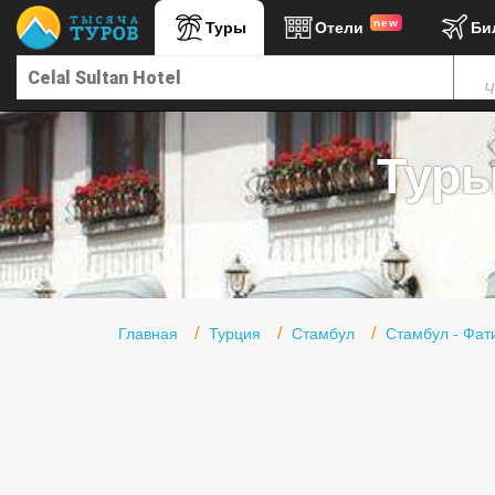
new
Туры
Отели
Би
Главная
Ч
Горящие туры
Туры в Турцию
Туры 
Туры в Египет
Туры в ОАЭ
Офис г. Москва
Помощь
Главная
Турция
Стамбул
Стамбул - Фат
Подборки отелей
Турция
Таиланд
ОАЭ