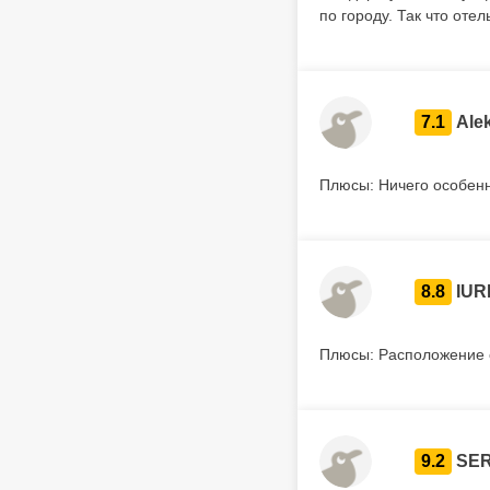
по городу. Так что отел
7.1
Ale
Плюсы: Ничего особенн
8.8
IURI
Плюсы: Расположение 
9.2
SER