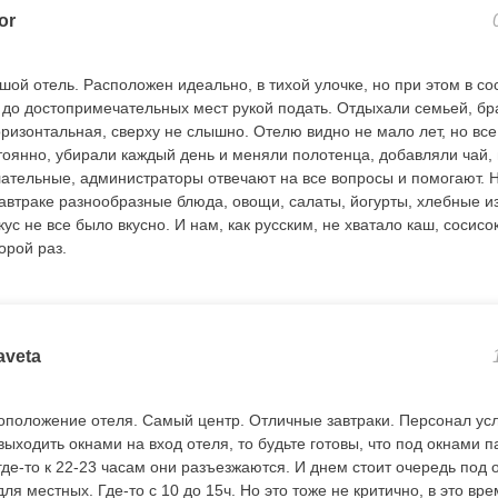
or
ой отель. Расположен идеально, в тихой улочке, но при этом в со
 до достопримечательных мест рукой подать. Отдыхали семьей, бр
ризонтальная, сверху не слышно. Отелю видно не мало лет, но все
тоянно, убирали каждый день и меняли полотенца, добавляли чай, 
ательные, администраторы отвечают на все вопросы и помогают. 
завтраке разнообразные блюда, овощи, салаты, йогурты, хлебные из
ус не все было вкусно. И нам, как русским, не хватало каш, сосисо
орой раз.
aveta
положение отеля. Самый центр. Отличные завтраки. Персонал ус
ыходить окнами на вход отеля, то будьте готовы, что под окнами п
где-то к 22-23 часам они разъезжаются. И днем стоит очередь под 
ля местных. Где-то с 10 до 15ч. Но это тоже не критично, в это вр