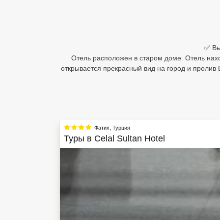
Египет
Куба
✅ Вы
Шри Ланка
Отель расположен в старом доме. Отель нахо
открывается прекрасный вид на город и пролив
Бали
Вьетнам
Хайнань
Фатих
,
Турция
Северный Гоа
Туры в
Celal Sultan Hotel
Южный Гоа
Занзибар
Абхазия
Большой Сочи