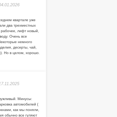
04.01.2026
седнем квартале уже
али два трехместных
 рабочее, лифт новый,
воду. Очень все
Некоторые немного
делия, десерты, чай,
к). Но в целом, хорошо.
17.11.2025
лужливый. Минусы:
арковка автомобилей (
окнами, как мы поняли,
емя обычно все гуляют