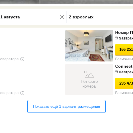
0 results available. Select is focus
21 августа
2 взрослых
Номер 
Завтра
166 251
роператора
?
Возможны 
Connect
Завтра
Нет фото
295 473
номера
роператора
?
Возможны 
Показать ещё
1
вариант
размещения