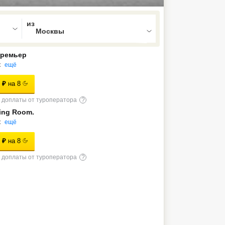
ed , press Down to open the menu,
Премьер
к
ещё
₽
на
8
доплаты от туроператора
?
ing Room.
к
ещё
₽
на
8
доплаты от туроператора
?