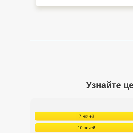
Сетевые отели Турции
Сетевые отели Египта
Сетевые отели ОАЭ
Сетевые отели Таиланда
Сетевые отели Шри Ланки
Сетевые отели Вьетнама
Узнайте ц
Сетевые отели Мальдив
Сетевые отели Бали
7 ночей
Сетевые отели Сейшел
10 ночей
Сетевые отели Маврикия