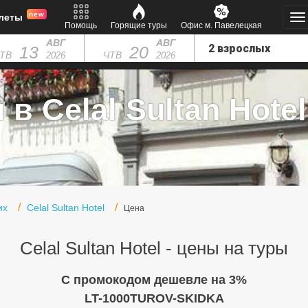
new
леты
Помощь
Горящие туры
Офис м. Павелецкая
АВГ
АВГ
13
20
ТВ
ЧТВ
2026
2026
в Celal Sultan Hotel
их
Celal Sultan Hotel
Цена
Celal Sultan Hotel - цены на туры
C промокодом дешевле на 3%
LT-1000TUROV-SKIDKA