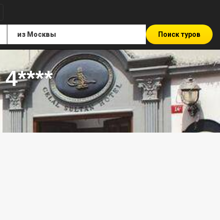
Поиск туров
 4****