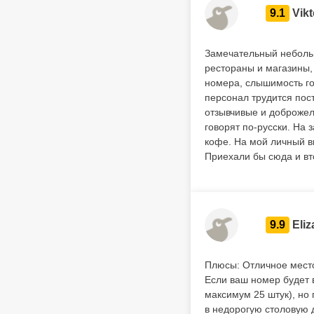
9.1
Vikt
Замечательный небольш
рестораны и магазины,
номера, слышимость го
персонал трудится пос
отзывчивые и доброжел
говорят по-русски. На 
кофе. На мой личный вк
Приехали бы сюда и вт
9.9
Eliz
Плюсы: Отличное место
Если ваш номер будет в
максимум 25 штук), но 
в недорогую столовую д