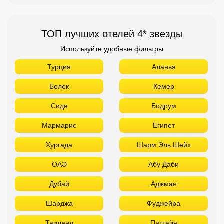
ТОП лучших отелей 4* звезды
Используйте удобные фильтры
Турция
Аланья
Белек
Кемер
Сиде
Бодрум
Мармарис
Египет
Хургада
Шарм Эль Шейх
ОАЭ
Абу Даби
Дубай
Аджман
Шарджа
Фуджейра
Таиланд
Паттайя