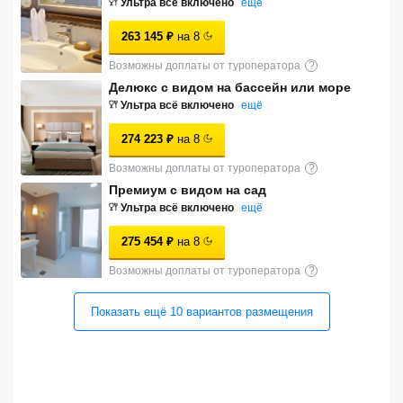
Ультра всё включено
ещё
Сетевые отели Турции
263 145
₽
на
8
Сетевые отели Египта
Возможны доплаты от туроператора
?
Делюкс с видом на бассейн или море
Сетевые отели ОАЭ
Ультра всё включено
ещё
Сетевые отели Таиланда
274 223
₽
на
8
Возможны доплаты от туроператора
?
Сетевые отели Шри Ланки
Премиум с видом на сад
Ультра всё включено
ещё
Сетевые отели Вьетнама
275 454
₽
на
8
Возможны доплаты от туроператора
?
Сетевые отели Мальдив
Показать ещё
10
вариантов
размещения
Сетевые отели Бали
Сетевые отели Сейшел
Сетевые отели Маврикия