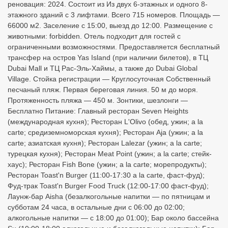
реновация: 2024. Состоит из Из двух 6-этажных и одного 8-
этажного зданий с 3 лифтами. Всего 715 номеров. Площадь —
66000 м2. Заселение с 15:00, выезд до 12:00. Размещение с
животными: forbidden. Отель подходит для гостей с
ограниченными возможностями. Предоставляется бесплатный
трансфер на остров Yas Island (при наличии билетов), в ТЦ
Dubai Mall и ТЦ Рас-Эль-Хаймы, а также до Dubai Global
Village. Стойка регистрации — Круглосуточная Собственный
песчаный пляж. Первая береговая линия. 50 м до моря.
Протяженность пляжа — 450 м. Зонтики, шезлонги —
Бесплатно Питание: Главный ресторан Seven Heights
(международная кухня); Ресторан L'Olivo (обед, ужин; a la
carte; средиземноморская кухня); Ресторан Aja (ужин; a la
carte; азиатская кухня); Ресторан Lalezar (ужин; a la carte;
турецкая кухня); Ресторан Meat Point (ужин; a la carte; стейк-
хаус); Ресторан Fish Bone (ужин; a la carte; морепродукты);
Ресторан Toast'n Burger (11:00-17:30 a la carte, фаст-фуд);
Фуд-трак Toast'n Burger Food Truck (12:00-17:00 фаст-фуд);
Лаунж-бар Aisha (безалкогольные напитки — по пятницам и
субботам 24 часа, в остальные дни с 06:00 до 02:00;
алкогольные напитки — с 18:00 до 01:00); Бар около бассейна