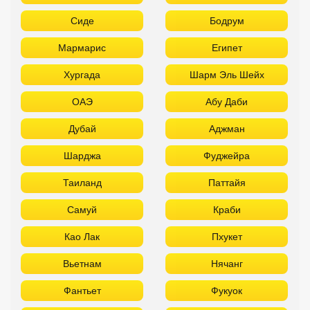
Сиде
Бодрум
Мармарис
Египет
Хургада
Шарм Эль Шейх
ОАЭ
Абу Даби
Дубай
Аджман
Шарджа
Фуджейра
Таиланд
Паттайя
Самуй
Краби
Као Лак
Пхукет
Вьетнам
Нячанг
Фантьет
Фукуок