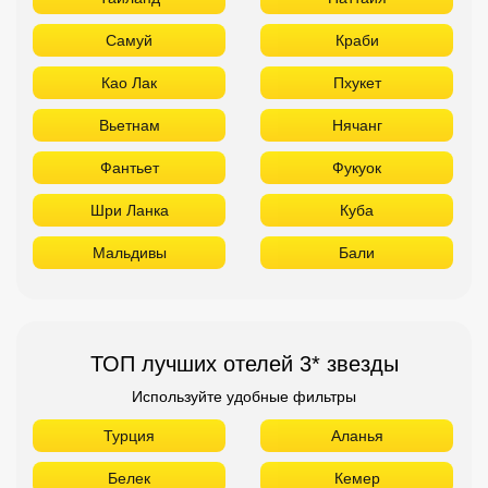
Самуй
Краби
Као Лак
Пхукет
Вьетнам
Нячанг
Фантьет
Фукуок
Шри Ланка
Куба
Мальдивы
Бали
ТОП лучших отелей 3* звезды
Используйте удобные фильтры
Турция
Аланья
Белек
Кемер