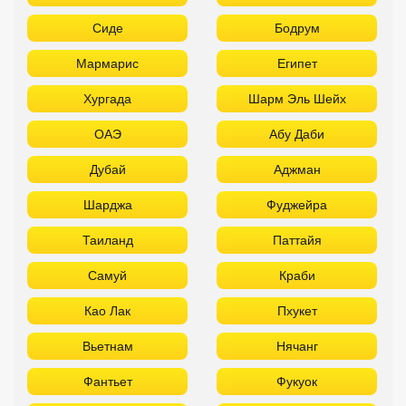
Сиде
Бодрум
Мармарис
Египет
Хургада
Шарм Эль Шейх
ОАЭ
Абу Даби
Дубай
Аджман
Шарджа
Фуджейра
Таиланд
Паттайя
Самуй
Краби
Као Лак
Пхукет
Вьетнам
Нячанг
Фантьет
Фукуок