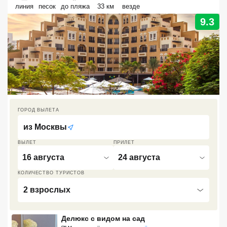
линия
песок
до пляжа
33 км
везде
Кав Мин Воды
9.3
Экскурсионные туры
VIP отели 5 звезд
ТОП 10 лучших отелей 5*
ТОП 10 недорогих отелей
ГОРОД ВЫЛЕТА
5*
из
Москвы
Лучшие отели 4* звезды
ВЫЛЕТ
ПРИЛЕТ
Недорогие отели 4*
16 августа
24 августа
звезды
КОЛИЧЕСТВО ТУРИСТОВ
Лучшие отели 3* звезды
2 взрослых
Недорогие отели 3*
звезды
Делюкс с видом на сад