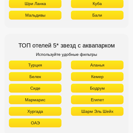
Шри Ланка
Куба
Мальдивы
Бали
ТОП отелей 5* звезд с аквапарком
Используйте удобные фильтры
Турция
Аланья
Белек
Кемер
Сиде
Бодрум
Мармарис
Египет
Хургада
Шарм Эль Шейх
ОАЭ