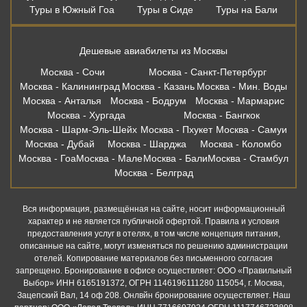
Туры в Южный Гоа
Туры в Сиде
Туры на Бали
Дешевые авиабилеты из Москвы
Москва - Сочи
Москва - Санкт-Петербург
Москва - Калининград
Москва - Казань
Москва - Мин. Воды
Москва - Анталья
Москва - Бодрум
Москва - Мармарис
Москва - Хургада
Москва - Бангкок
Москва - Шарм-Эль-Шейх
Москва - Пхукет
Москва - Самуи
Москва - Дубай
Москва - Шарджа
Москва - Коломбо
Москва - Гоа
Москва - Мале
Москва - Бали
Москва - Стамбул
Москва - Белград
Вся информация, размещённая на сайте, носит информационный
характер и не является публичной офертой. Правила и условия
предоставления услуг в отелях, в том числе концепция питания,
описанные на сайте, могут изменяться по решению администрации
отелей. Копирование материалов без письменного согласия
запрещено. Бронирование в офисе осуществляет: ООО «Правильный
Выбор» ИНН 6165191372, ОГРН 1146196111280 115054, г. Москва,
Зацепский Вал, 14 оф 208. Онлвйн бронирование осуществляет. Наш