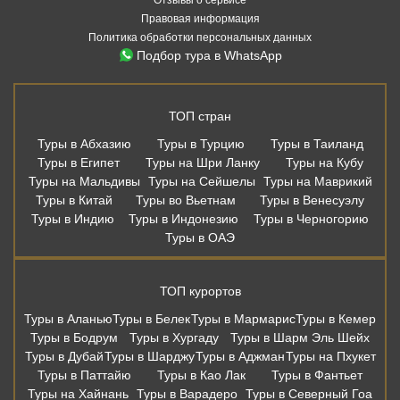
Правовая информация
Политика обработки персональных данных
Подбор тура в WhatsApp
ТОП стран
Туры в Абхазию
Туры в Турцию
Туры в Таиланд
Туры в Египет
Туры на Шри Ланку
Туры на Кубу
Туры на Мальдивы
Туры на Сейшелы
Туры на Маврикий
Туры в Китай
Туры во Вьетнам
Туры в Венесуэлу
Туры в Индию
Туры в Индонезию
Туры в Черногорию
Туры в ОАЭ
ТОП курортов
Туры в Аланью
Туры в Белек
Туры в Мармарис
Туры в Кемер
Туры в Бодрум
Туры в Хургаду
Туры в Шарм Эль Шейх
Туры в Дубай
Туры в Шарджу
Туры в Аджман
Туры на Пхукет
Туры в Паттайю
Туры в Као Лак
Туры в Фантьет
Туры на Хайнань
Туры в Варадеро
Туры в Северный Гоа