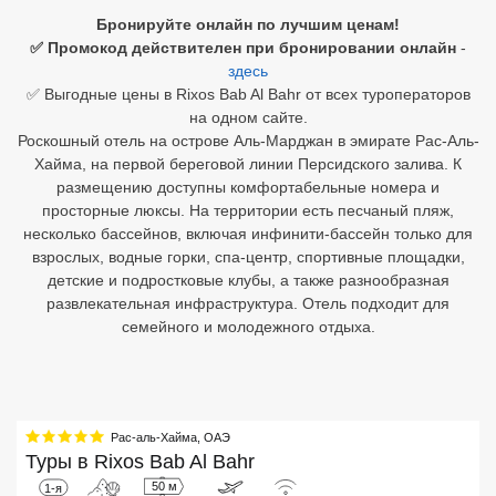
Бронируйте онлайн по лучшим ценам!
Египет
✅ Промокод действителен при бронировании онлайн
-
здесь
Куба
✅ Выгодные цены в Rixos Bab Al Bahr от всех туроператоров
на одном сайте.
Шри Ланка
Роскошный отель на острове Аль-Марджан в эмирате Рас-Аль-
Хайма, на первой береговой линии Персидского залива. К
Бали
размещению доступны комфортабельные номера и
просторные люксы. На территории есть песчаный пляж,
Вьетнам
несколько бассейнов, включая инфинити-бассейн только для
взрослых, водные горки, спа-центр, спортивные площадки,
Хайнань
детские и подростковые клубы, а также разнообразная
развлекательная инфраструктура. Отель подходит для
Северный Гоа
семейного и молодежного отдыха.
Южный Гоа
Занзибар
Абхазия
Рас-аль-Хайма
,
ОАЭ
Туры в
Rixos Bab Al Bahr
Большой Сочи
50 м
1-я