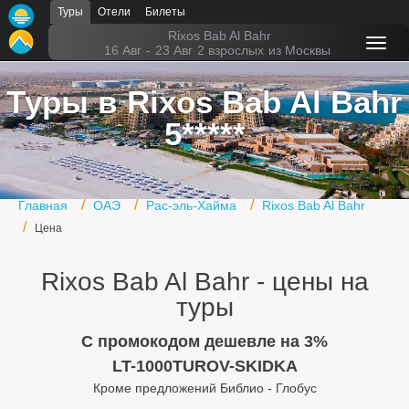
Туры
Отели
Билеты
Главная
Rixos Bab Al Bahr
16 Авг
-
23 Авг
2 взрослых
из Москвы
Горящие туры
Туры в Rixos Bab Al Bahr
Туры в Турцию
5*****
Туры в Египет
Туры в ОАЭ
Главная
ОАЭ
Рас-эль-Хайма
Rixos Bab Al Bahr
Офис г. Москва
Цена
Помощь
Rixos Bab Al Bahr - цены на
Подборки отелей
туры
Турция
C промокодом дешевле на 3%
LT-1000TUROV-SKIDKA
Таиланд
Кроме предложений Библио - Глобус
ОАЭ