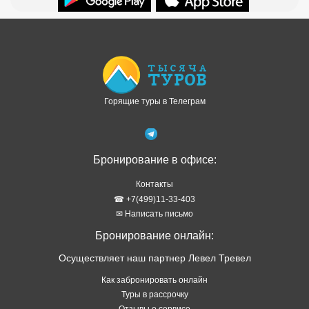
Доступно в
Загрузите в
Горящие туры в Телеграм
Бронирование в офисе:
Контакты
☎ +7(499)11-33-403
✉ Написать письмо
Бронирование онлайн:
Осуществляет наш партнер Левел Тревел
Как забронировать онлайн
Туры в рассрочку
Отзывы о сервисе