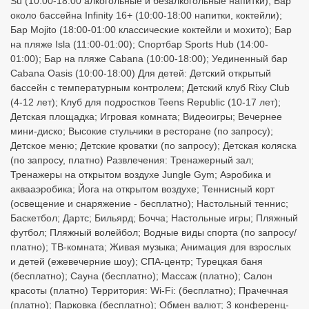
Su (10:00-18:00 алкогольные и безалкогольные напитки); Бар
около бассейна Infinity 16+ (10:00-18:00 напитки, коктейли);
Бар Mojito (18:00-01:00 классические коктейли и мохито); Бар
на пляже Isla (11:00-01:00); Спортбар Sports Hub (14:00-
01:00); Бар на пляже Cabana (10:00-18:00); Уединенный бар
Cabana Oasis (10:00-18:00) Для детей: Детский открытый
бассейн с температурным контролем; Детский клуб Rixy Club
(4-12 лет); Клуб для подростков Teens Republic (10-17 лет);
Детская площадка; Игровая комната; Видеоигры; Вечернее
мини-диско; Высокие стульчики в ресторане (по запросу);
Детское меню; Детские кроватки (по запросу); Детская коляска
(по запросу, платно) Развлечения: Тренажерный зал;
Тренажеры на открытом воздухе Jungle Gym; Аэробика и
аквааэробика; Йога на открытом воздухе; Теннисный корт
(освещение и снаряжение - бесплатно); Настольный теннис;
Баскетбол; Дартс; Бильярд; Бочча; Настольные игры; Пляжный
футбол; Пляжный волейбол; Водные виды спорта (по запросу/
платно); ТВ-комната; Живая музыка; Анимация для взрослых
и детей (ежевечерние шоу); СПА-центр; Турецкая баня
(бесплатно); Сауна (бесплатно); Массаж (платно); Салон
красоты (платно) Территория: Wi-Fi: (бесплатно); Прачечная
(платно); Парковка (бесплатно); Обмен валют; 3 конференц-