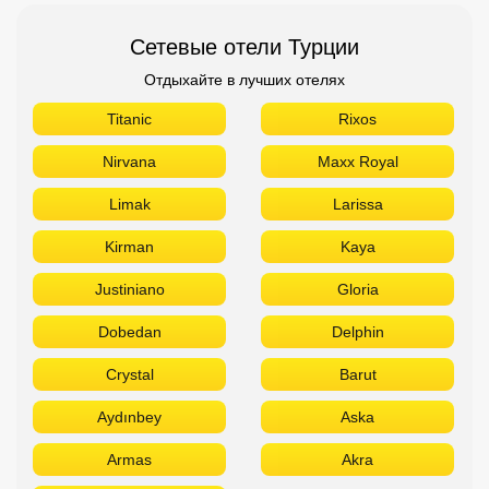
Сетевые отели Турции
Отдыхайте в лучших отелях
Titanic
Rixos
Nirvana
Maxx Royal
Limak
Larissa
Kirman
Kaya
Justiniano
Gloria
Dobedan
Delphin
Crystal
Barut
Aydınbey
Aska
Armas
Akra