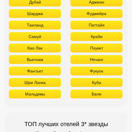
Дубай
Аджман
Шарджа
Фуджейра
Таиланд
Паттайя
Самуй
Краби
Као Лак
Пхукет
Вьетнам
Нячанг
Фантьет
Фукуок
Шри Ланка
Куба
Мальдивы
Бали
ТОП лучших отелей 3* звезды