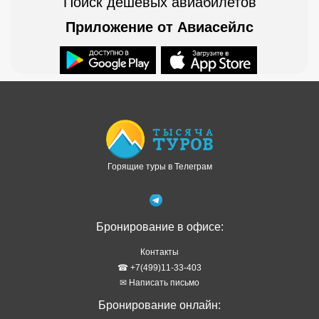
Поиск дешевых авиабилетов
Приложение от Авиасейлс
Доступно в
Загрузите в
Горящие туры в Телеграм
Бронирование в офисе:
Контакты
☎ +7(499)11-33-403
✉ Написать письмо
Бронирование онлайн: