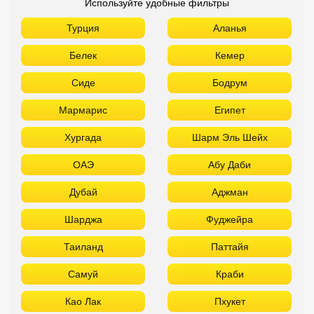
Используйте удобные фильтры
Турция
Аланья
Белек
Кемер
Сиде
Бодрум
Мармарис
Египет
Хургада
Шарм Эль Шейх
ОАЭ
Абу Даби
Дубай
Аджман
Шарджа
Фуджейра
Таиланд
Паттайя
Самуй
Краби
Као Лак
Пхукет