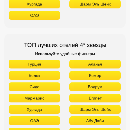
Хургада
Шарм Эль Шейх
ОАЭ
ТОП лучших отелей 4* звезды
Используйте удобные фильтры
Турция
Аланья
Белек
Кемер
Сиде
Бодрум
Мармарис
Египет
Хургада
Шарм Эль Шейх
ОАЭ
Абу Даби