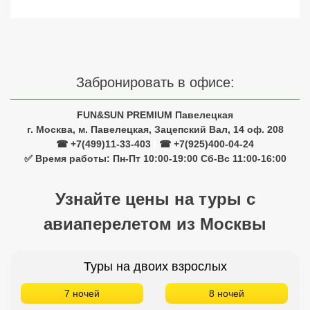
Сетевые отели Турции
Сетевые отели Египта
Сетевые отели ОАЭ
Забронировать в офисе:
Сетевые отели Таиланда
FUN&SUN PREMIUM Павелецкая
г. Москва, м. Павелецкая, Зацепский Вал, 14 оф. 208
Сетевые отели Шри Ланки
☎ +7(499)11-33-403
|
☎ +7(925)400-04-24
✅ Время работы: Пн-Пт 10:00-19:00 Сб-Вс 11:00-16:00
Сетевые отели Вьетнама
Узнайте цены на туры с
авиаперелетом из Москвы
Сетевые отели Мальдив
Сетевые отели Бали
Туры на двоих взрослых
Сетевые отели Сейшел
7 ночей
8 ночей
Сетевые отели Маврикия