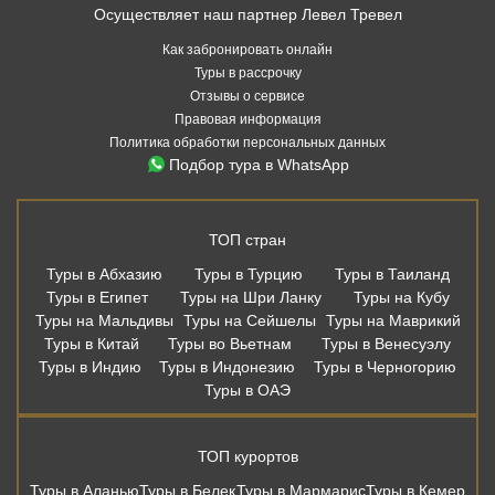
Осуществляет наш партнер Левел Тревел
Как забронировать онлайн
Туры в рассрочку
Отзывы о сервисе
Правовая информация
Политика обработки персональных данных
Подбор тура в WhatsApp
ТОП стран
Туры в Абхазию
Туры в Турцию
Туры в Таиланд
Туры в Египет
Туры на Шри Ланку
Туры на Кубу
Туры на Мальдивы
Туры на Сейшелы
Туры на Маврикий
Туры в Китай
Туры во Вьетнам
Туры в Венесуэлу
Туры в Индию
Туры в Индонезию
Туры в Черногорию
Туры в ОАЭ
ТОП курортов
Туры в Аланью
Туры в Белек
Туры в Мармарис
Туры в Кемер