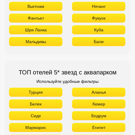
Вьетнам
Нячанг
Фантьет
Фукуок
Шри Ланка
Куба
Мальдивы
Бали
ТОП отелей 5* звезд с аквапарком
Используйте удобные фильтры
Турция
Аланья
Белек
Кемер
Сиде
Бодрум
Мармарис
Египет