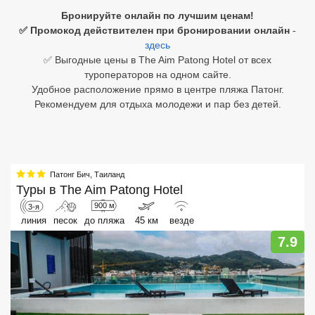
Бронируйте онлайн по лучшим ценам!
Египет
✅ Промокод действителен при бронировании онлайн
-
здесь
Куба
✅ Выгодные цены в The Aim Patong Hotel от всех
туроператоров на одном сайте.
Шри Ланка
Удобное расположение прямо в центре пляжа Патонг.
Рекомендуем для отдыха молодежи и пар без детей.
Бали
Вьетнам
Хайнань
Патонг Бич
,
Таиланд
Туры в
The Aim Patong Hotel
Северный Гоа
900 м
3-я
линия
песок
до пляжа
45 км
везде
Южный Гоа
7.9
Занзибар
Абхазия
Большой Сочи