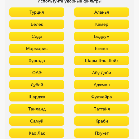
Используйте удобные фильтры
Турция
Аланья
Белек
Кемер
Сиде
Бодрум
Мармарис
Египет
Хургада
Шарм Эль Шейх
ОАЭ
Абу Даби
Дубай
Аджман
Шарджа
Фуджейра
Таиланд
Паттайя
Самуй
Краби
Као Лак
Пхукет