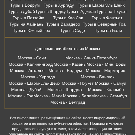
Туры в Бодрум
Туры в Хургаду
Туры в Шарм Эль Шейх
Туры в Дубай
Туры в Шарджу
Туры в Аджман
Туры на Пхукет
Туры в Паттайю
Туры в Као Лак
Туры в Фантьет
Туры на Хайнань
Туры в Варадеро
Туры в Северный Гоа
Туры в Южный Гоа
Туры в Сиде
Туры на Бали
Дешевые авиабилеты из Москвы
Москва - Сочи
Москва - Санкт-Петербург
Москва - Калининград
Москва - Казань
Москва - Мин. Воды
Москва - Анталья
Москва - Бодрум
Москва - Мармарис
Москва - Хургада
Москва - Бангкок
Москва - Шарм-Эль-Шейх
Москва - Пхукет
Москва - Самуи
Москва - Дубай
Москва - Шарджа
Москва - Коломбо
Москва - Гоа
Москва - Мале
Москва - Бали
Москва - Стамбул
Москва - Белград
Вся информация, размещённая на сайте, носит информационный
характер и не является публичной офертой. Правила и условия
предоставления услуг в отелях, в том числе концепция питания,
описанные на сайте, могут изменяться по решению администрации