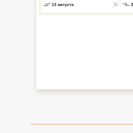
13 августа
Кав Мин Воды
Экскурсионные туры
VIP отели 5 звезд
ТОП 10 лучших отелей 5*
ТОП 10 недорогих отелей
5*
Лучшие отели 4* звезды
Недорогие отели 4*
звезды
Лучшие отели 3* звезды
Недорогие отели 3*
звезды