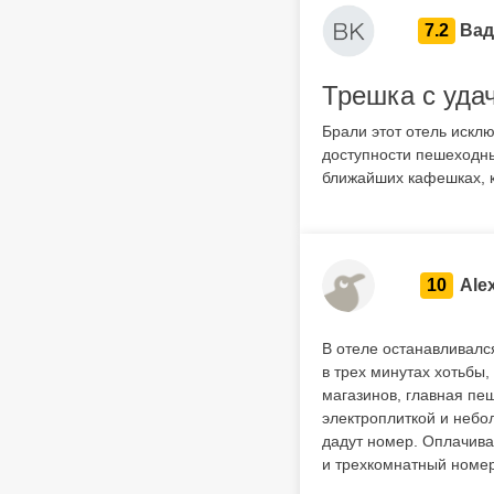
7.2
Вад
Трешка с уда
Брали этот отель искл
доступности пешеходны
ближайших кафешках, к
10
Ale
В отеле останавливалс
в трех минутах хотьбы,
магазинов, главная пе
электроплиткой и небол
дадут номер. Оплачива
и трехкомнатный номер.