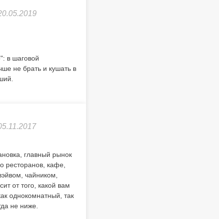
20.05.2019
": в шаговой
ше не брать и кушать в
ший.
05.11.2017
ановка, главный рынок
во ресторанов, кафе,
вэйвом, чайником,
ит от того, какой вам
ак однокомнатный, так
гда не ниже.