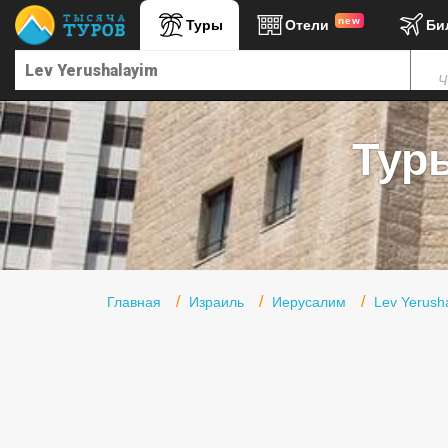
new
Туры
Отели
Би
Главная
Ч
Горящие туры
Туры в Турцию
Туры
Туры в Египет
Туры в ОАЭ
Офис г. Москва
Помощь
Главная
Израиль
Иерусалим
Lev Yerush
Подборки отелей
Турция
Таиланд
ОАЭ