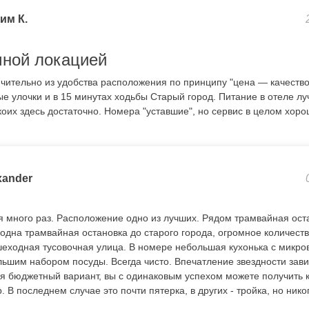
им К.
чной локацией
ючительно из удобства расположения по принципу "цена — качество
е улочки и в 15 минутах ходьбы Старый город. Питание в отеле луч
оих здесь достаточно. Номера "уставшие", но сервис в целом хоро
xander
я много раз. Расположение одно из лучших. Рядом трамвайная ост
 одна трамвайная остановка до старого города, огромное количест
шеходная тусовочная улица. В номере небольшая кухонька с микро
ьшим набором посуды. Всегда чисто. Впечатление звездности завис
я бюджетный вариант, вы с одинаковым успехом можете получить к
 В последнем случае это почти пятерка, в других - тройка, но нико