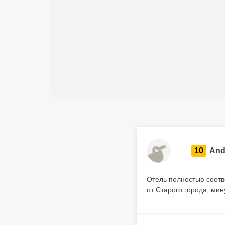
10
And
Отель полностью соотв
от Старого города, мин