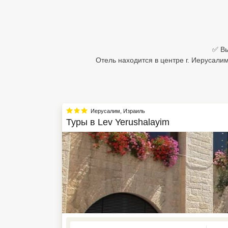
Египет
Куба
✅ Вы
Шри Ланка
Отель находится в центре г. Иерусал
Бали
Вьетнам
Иерусалим
,
Израиль
Хайнань
Туры в
Lev Yerushalayim
Северный Гоа
Южный Гоа
Занзибар
Абхазия
Большой Сочи