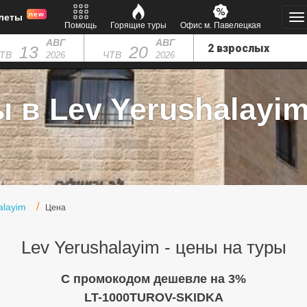
new
леты
Помощь
Горящие туры
Офис м. Павелецкая
АВГ
АВГ
13
20
ТВ
ЧТВ
2026
2026
 в Lev Yerushalayim
alayim
Цена
Lev Yerushalayim - цены на туры
C промокодом дешевле на 3%
LT-1000TUROV-SKIDKA