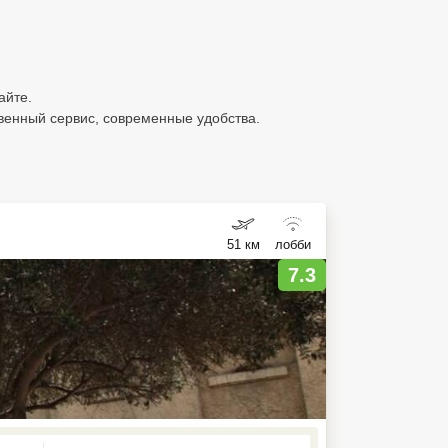
айте.
венный сервис, современные удобства.
51 км
лобби
7.3
ed , press Down to open the menu,