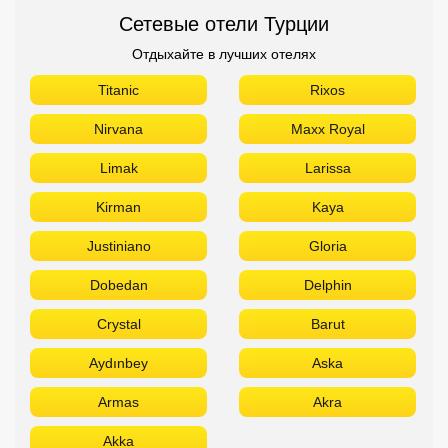
Kirman
Kaya
Justiniano
Gloria
Dobedan
Delphin
Crystal
Barut
Aydınbey
Aska
Armas
Akra
Akka
Сетевые отели Египта
Отдыхайте в лучших отелях
Titanic
Rixos