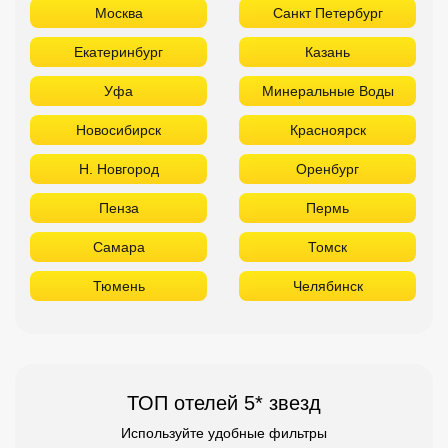
Пенза
Пермь
Самара
Томск
Тюмень
Челябинск
ТОП отелей 5* звезд
Используйте удобные фильтры
Турция
Аланья
Белек
Кемер
Сиде
Бодрум
Мармарис
Египет
Хургада
Шарм Эль Шейх