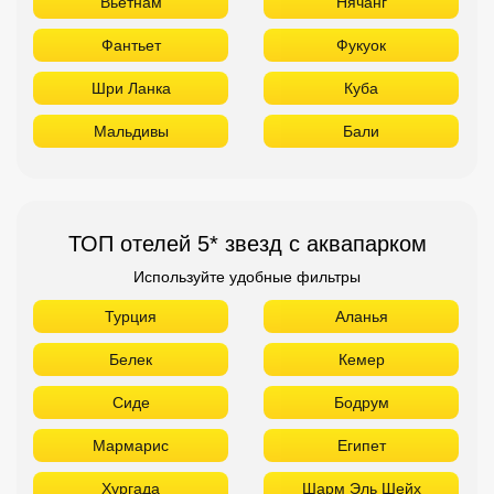
ТОП отелей 5* звезд с аквапарком
Используйте удобные фильтры
Турция
Аланья
Белек
Кемер
Сиде
Бодрум
Мармарис
Египет
Хургада
Шарм Эль Шейх
ОАЭ
ТОП лучших отелей 4* звезды
Используйте удобные фильтры