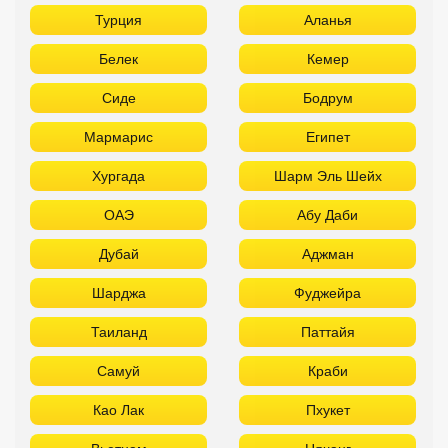
ОАЭ
Абу Даби
Дубай
Аджман
Шарджа
Фуджейра
Таиланд
Паттайя
Самуй
Краби
Као Лак
Пхукет
Вьетнам
Нячанг
Фантьет
Фукуок
Шри Ланка
Куба
Мальдивы
Бали