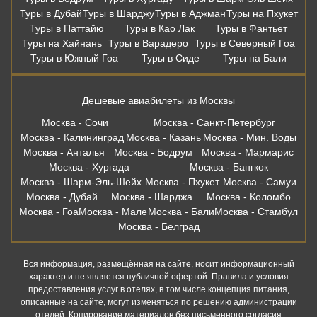
Москва - Анталья
Москва - Бодрум
Москва - Мармарис
Москва - Хургада
Москва - Бангкок
Москва - Шарм-Эль-Шейх
Москва - Пхукет
Москва - Самуи
Москва - Дубай
Москва - Шарджа
Москва - Коломбо
Москва - Гоа
Москва - Мале
Москва - Бали
Москва - Стамбул
Москва - Белград
Вся информация, размещённая на сайте, носит информационный
характер и не является публичной офертой. Правила и условия
предоставления услуг в отелях, в том числе концепция питания,
описанные на сайте, могут изменяться по решению администрации
отелей. Копирование материалов без письменного согласия
запрещено. Бронирование в офисе осуществляет: ООО «Правильный
Выбор» ИНН 6165191372, ОГРН 1146196111280 115054, г. Москва,
Зацепский Вал, 14 оф 208. Онлвйн бронирование осуществляет. Наш
партнер: ООО «Левел Тревел» ИНН 7716697924 ОГРН 1117746723808
121205, г. Москва, территория Инновационного центра «Сколково», ул.
Нобеля д.7, этаж 2, офис 26