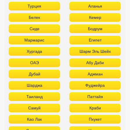
ОАЭ
Абу Даби
Дубай
Аджман
Шарджа
Фуджейра
Таиланд
Паттайя
Самуй
Краби
Као Лак
Пхукет
Вьетнам
Нячанг
Фантьет
Фукуок
Шри Ланка
Куба
Мальдивы
Бали