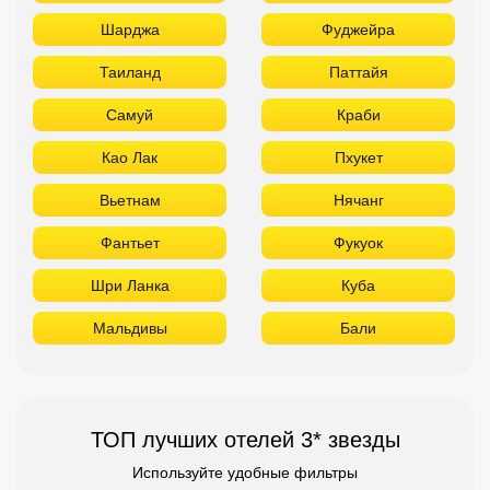
Фантьет
Фукуок
Шри Ланка
Куба
Мальдивы
Бали
ТОП лучших отелей 3* звезды
Используйте удобные фильтры
Турция
Аланья
Белек
Кемер
Сиде
Бодрум
Мармарис
Египет
Хургада
Шарм Эль Шейх