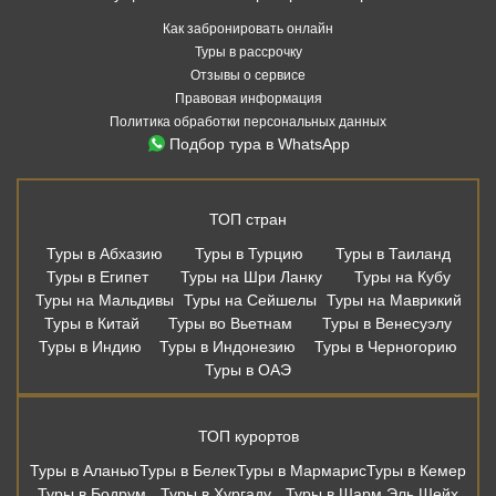
ТОП стран
Туры в Абхазию
Туры в Турцию
Туры в Таиланд
Туры в Египет
Туры на Шри Ланку
Туры на Кубу
Туры на Мальдивы
Туры на Сейшелы
Туры на Маврикий
Туры в Китай
Туры во Вьетнам
Туры в Венесуэлу
Туры в Индию
Туры в Индонезию
Туры в Черногорию
Туры в ОАЭ
ТОП курортов
Туры в Аланью
Туры в Белек
Туры в Мармарис
Туры в Кемер
Туры в Бодрум
Туры в Хургаду
Туры в Шарм Эль Шейх
Туры в Дубай
Туры в Шарджу
Туры в Аджман
Туры на Пхукет
Туры в Паттайю
Туры в Као Лак
Туры в Фантьет
Туры на Хайнань
Туры в Варадеро
Туры в Северный Гоа
Туры в Южный Гоа
Туры в Сиде
Туры на Бали
Дешевые авиабилеты из Москвы
Москва - Сочи
Москва - Санкт-Петербург
Москва - Калининград
Москва - Казань
Москва - Мин. Воды