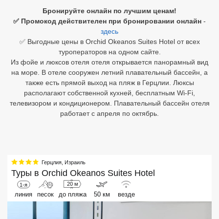
Бронируйте онлайн по лучшим ценам!
Египет
✅ Промокод действителен при бронировании онлайн
-
здесь
Куба
✅ Выгодные цены в Orchid Okeanos Suites Hotel от всех
туроператоров на одном сайте.
Шри Ланка
Из фойе и люксов отеля отеля открывается панорамный вид
на море. В отеле сооружен летний плавательный бассейн, а
Бали
также есть прямой выход на пляж в Герцлии. Люксы
располагают собственной кухней, бесплатным Wi-Fi,
Вьетнам
телевизором и кондиционером. Плавательный бассейн отеля
работает с апреля по октябрь.
Хайнань
Северный Гоа
Южный Гоа
Герцлия
,
Израиль
Туры в
Orchid Okeanos Suites Hotel
Занзибар
20 м
1-я
Абхазия
линия
песок
до пляжа
50 км
везде
Большой Сочи