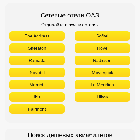
Novotel
Movenpick
Marriott
Le Meridien
Ibis
Hilton
Fairmont
Поиск дешевых авиабилетов
Приложение от Авиасейлс
Доступно в
Загрузите в