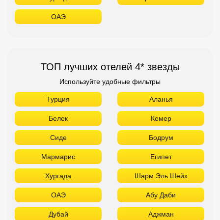
Турция
Аланья
Белек
Кемер
Сиде
Бодрум
Мармарис
Египет
Хургада
Шарм Эль Шейх
ОАЭ
Абу Даби
Дубай
Аджман
Шарджа
Фуджейра
Таиланд
Паттайя
Самуй
Краби
Као Лак
Пхукет
Вьетнам
Нячанг