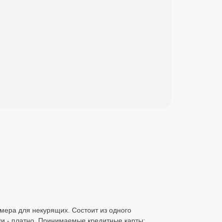
омера для некурящих. Состоит из одного
ки - платно. Принимаемые кредитные карты: