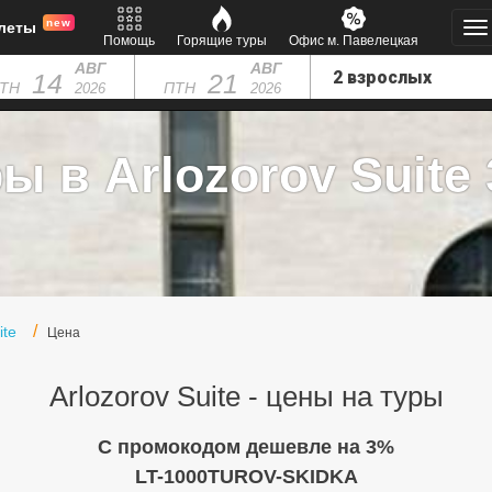
new
леты
Помощь
Горящие туры
Офис м. Павелецкая
АВГ
АВГ
14
21
ТН
ПТН
2026
2026
ы в Arlozorov Suite 
ite
Цена
Arlozorov Suite - цены на туры
C промокодом дешевле на 3%
LT-1000TUROV-SKIDKA