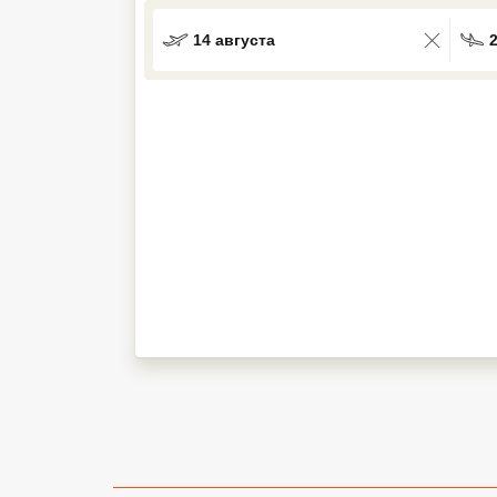
Кав Мин Воды
14 августа
Экскурсионные туры
VIP отели 5 звезд
ТОП 10 лучших отелей 5*
ТОП 10 недорогих отелей
5*
Лучшие отели 4* звезды
Недорогие отели 4*
звезды
Лучшие отели 3* звезды
Недорогие отели 3*
звезды