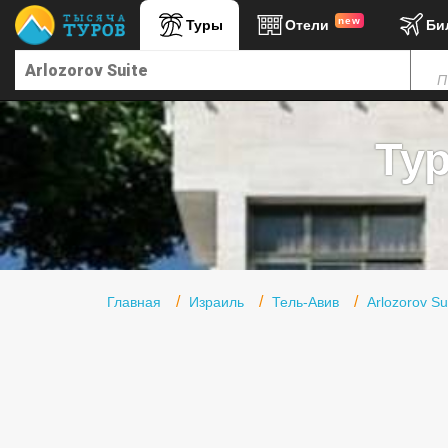
new
Туры
Отели
Би
Главная
П
Горящие туры
Туры в Турцию
Тур
Туры в Египет
Туры в ОАЭ
Офис г. Москва
Помощь
Главная
Израиль
Тель-Авив
Arlozorov Su
Подборки отелей
Турция
Таиланд
ОАЭ