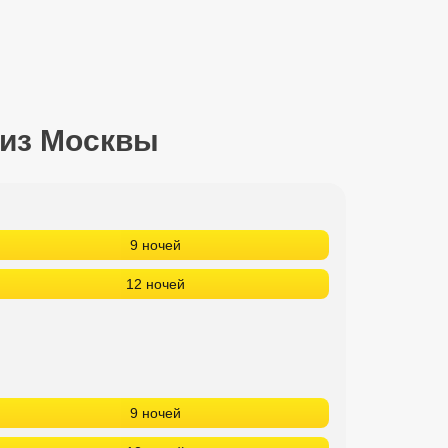
 из Москвы
9 ночей
12 ночей
9 ночей