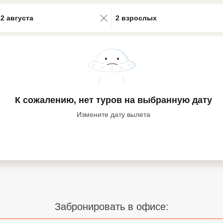
0 results available. Select is focus
22 августа
2 взрослых
К сожалению, нет туров
на выбранную дату
Измените дату вылета
Забронировать в офисе: