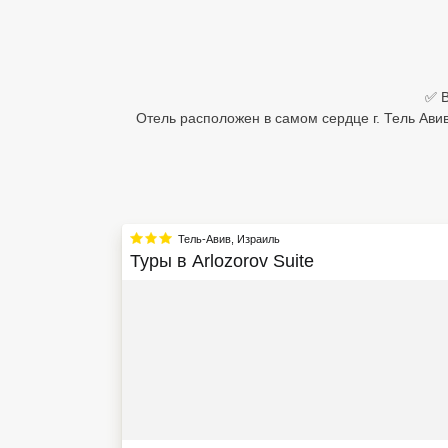
Египет
Куба
✅ В
Шри Ланка
Отель расположен в самом сердце г. Тель Ави
Бали
Вьетнам
Хайнань
Тель-Авив
,
Израиль
Туры в
Arlozorov Suite
Северный Гоа
Южный Гоа
Занзибар
Абхазия
Большой Сочи