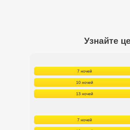
Сетевые отели Турции
Сетевые отели Египта
Сетевые отели ОАЭ
Узнайте ц
Сетевые отели Таиланда
Сетевые отели Шри Ланки
7 ночей
Сетевые отели Вьетнама
10 ночей
Сетевые отели Мальдив
13 ночей
Сетевые отели Бали
Сетевые отели Сейшел
7 ночей
Сетевые отели Маврикия