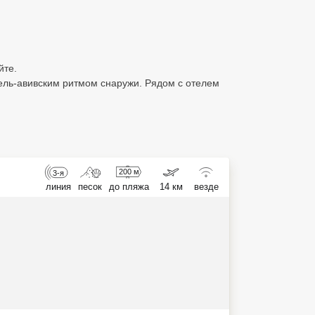
йте.
тель-авивским ритмом снаружи. Рядом с отелем
200 м
3-я
линия
песок
до пляжа
14 км
везде