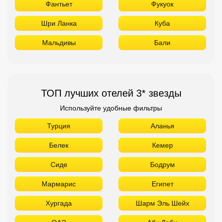
Фантьет
Фукуок
Шри Ланка
Куба
Мальдивы
Бали
ТОП лучших отелей 3* звезды
Используйте удобные фильтры
Турция
Аланья
Белек
Кемер
Сиде
Бодрум
Мармарис
Египет
Хургада
Шарм Эль Шейх