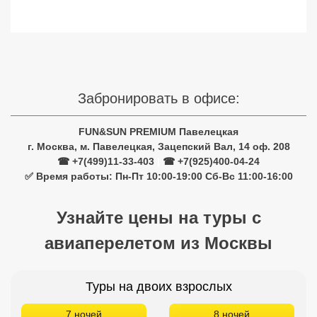
Сетевые отели Турции
Сетевые отели Египта
Сетевые отели ОАЭ
Забронировать в офисе:
Сетевые отели Таиланда
FUN&SUN PREMIUM Павелецкая
Сетевые отели Шри Ланки
г. Москва, м. Павелецкая, Зацепский Вал, 14 оф. 208
☎ +7(499)11-33-403
|
☎ +7(925)400-04-24
✅ Время работы: Пн-Пт 10:00-19:00 Сб-Вс 11:00-16:00
Сетевые отели Вьетнама
Узнайте цены на туры с
Сетевые отели Мальдив
авиаперелетом из Москвы
Сетевые отели Бали
Сетевые отели Сейшел
Туры на двоих взрослых
Сетевые отели Маврикия
7 ночей
8 ночей