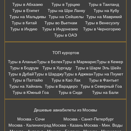
Туры в Абхазию
Туры в Турцию
Туры в Таиланд
Туры в Египет
Туры на Шри Ланку
Туры на Кубу
Туры на Мальдивы
Туры на Сейшелы
Туры на Маврикий
Туры в Китай
Туры во Вьетнам
Туры в Венесуэлу
Туры в Индию
Туры в Индонезию
Туры в Черногорию
Туры в ОАЭ
ТОП курортов
Туры в Аланью
Туры в Белек
Туры в Мармарис
Туры в Кемер
Туры в Бодрум
Туры в Хургаду
Туры в Шарм Эль Шейх
Туры в Дубай
Туры в Шарджу
Туры в Аджман
Туры на Пхукет
Туры в Паттайю
Туры в Као Лак
Туры в Фантьет
Туры на Хайнань
Туры в Варадеро
Туры в Северный Гоа
Туры в Южный Гоа
Туры в Сиде
Туры на Бали
Дешевые авиабилеты из Москвы
Москва - Сочи
Москва - Санкт-Петербург
Москва - Калининград
Москва - Казань
Москва - Мин. Воды