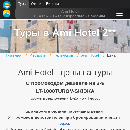
Туры
Отели
Билеты
Главная
Ami Hotel
13 Авг
-
20 Авг
2 взрослых
из Москвы
Горящие туры
Туры в Ami Hotel 2**
Туры в Турцию
Туры в Египет
Главная
Израиль
Тель-Авив
Ami Hotel
Цена
Туры в ОАЭ
Ami Hotel - цены на туры
Офис г. Москва
Помощь
C промокодом дешевле на 3%
LT-1000TUROV-SKIDKA
Подборки отелей
Кроме предложений Библио - Глобус
Турция
Бронируйте онлайн по лучшим ценам!
✅ Промокод действителен при бронировании онлайн
-
Таиланд
здесь
ОАЭ
✅ Выгодные цены в Ami Hotel от всех туроператоров на одном