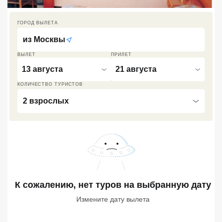
Кав Мин Воды
ГОРОД ВЫЛЕТА
Экскурсионные туры
из
Москвы
VIP отели 5 звезд
ВЫЛЕТ
ПРИЛЕТ
13 августа
21 августа
ТОП 10 лучших отелей 5*
КОЛИЧЕСТВО ТУРИСТОВ
2 взрослых
ТОП 10 недорогих отелей
5*
Лучшие отели 4* звезды
Недорогие отели 4*
звезды
Лучшие отели 3* звезды
К сожалению, нет туров
на выбранную дату
Измените дату вылета
Недорогие отели 3*
звезды