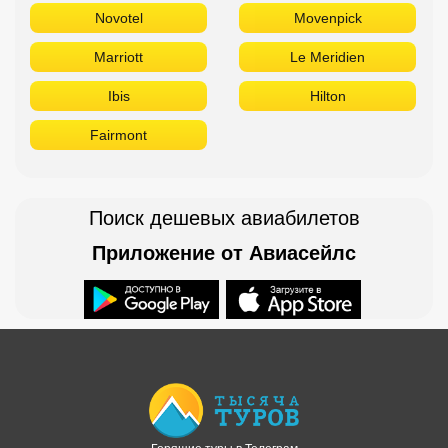
Novotel
Movenpick
Marriott
Le Meridien
Ibis
Hilton
Fairmont
Поиск дешевых авиабилетов
Приложение от Авиасейлс
Доступно в
Загрузите в