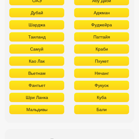
ОАЭ
Абу Даби
Дубай
Аджман
Шарджа
Фуджейра
Таиланд
Паттайя
Самуй
Краби
Као Лак
Пхукет
Вьетнам
Нячанг
Фантьет
Фукуок
Шри Ланка
Куба
Мальдивы
Бали