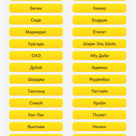
Белек
Кемер
Сиде
Бодрум
Мармарис
Египет
Хургада
Шарм Эль Шейх
ОАЭ
Абу Даби
Дубай
Аджман
Шарджа
Фуджейра
Таиланд
Паттайя
Самуй
Краби
Као Лак
Пхукет
Вьетнам
Нячанг