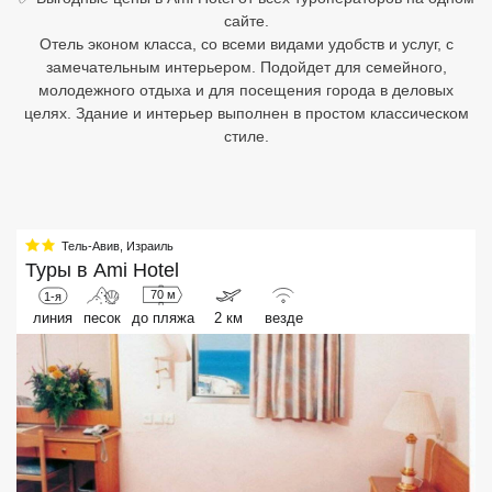
сайте.
Египет
Отель эконом класса, со всеми видами удобств и услуг, с
замечательным интерьером. Подойдет для семейного,
Куба
молодежного отдыха и для посещения города в деловых
целях. Здание и интерьер выполнен в простом классическом
Шри Ланка
стиле.
Бали
Вьетнам
Тель-Авив
,
Израиль
Хайнань
Туры в
Ami Hotel
70 м
1-я
Северный Гоа
линия
песок
до пляжа
2 км
везде
Южный Гоа
Занзибар
Абхазия
Большой Сочи