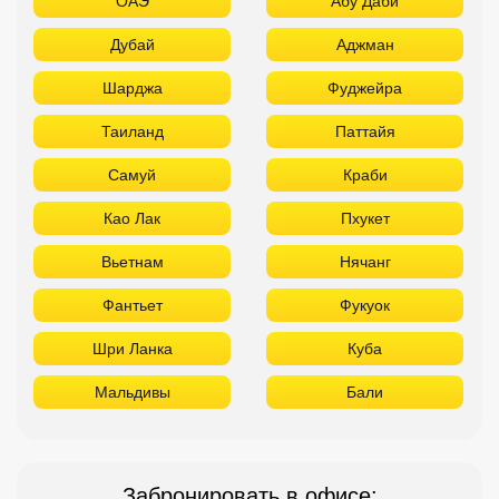
ОАЭ
Абу Даби
Дубай
Аджман
Шарджа
Фуджейра
Таиланд
Паттайя
Самуй
Краби
Као Лак
Пхукет
Вьетнам
Нячанг
Фантьет
Фукуок
Шри Ланка
Куба
Мальдивы
Бали
Забронировать в офисе: