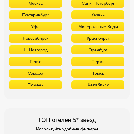
Пенза
Пермь
Самара
Томск
Тюмень
Челябинск
ТОП отелей 5* звезд
Используйте удобные фильтры
Турция
Аланья
Белек
Кемер
Сиде
Бодрум
Мармарис
Египет
Хургада
Шарм Эль Шейх