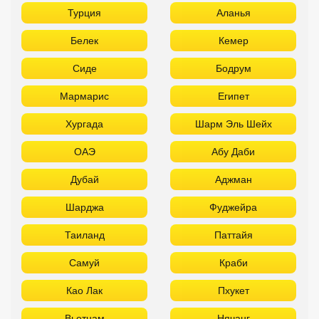
ОАЭ
Абу Даби
Дубай
Аджман
Шарджа
Фуджейра
Таиланд
Паттайя
Самуй
Краби
Као Лак
Пхукет
Вьетнам
Нячанг
Фантьет
Фукуок
Шри Ланка
Куба
Мальдивы
Бали