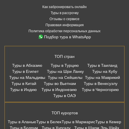
Туры в Абхазию
Туры в Турцию
Туры в Таиланд
Туры в Египет
Туры на Шри Ланку
Туры на Кубу
Туры на Мальдивы
Туры на Сейшелы
Туры на Маврикий
Туры в Китай
Туры во Вьетнам
Туры в Венесуэлу
Туры в Индию
Туры в Индонезию
Туры в Черногорию
Туры в ОАЭ
ТОП курортов
Туры в Аланью
Туры в Белек
Туры в Мармарис
Туры в Кемер
Туры в Бодрум
Туры в Хургаду
Туры в Шарм Эль Шейх
Туры в Дубай
Туры в Шарджу
Туры в Аджман
Туры на Пхукет
Туры в Паттайю
Туры в Као Лак
Туры в Фантьет
Туры на Хайнань
Туры в Варадеро
Туры в Северный Гоа
Туры в Южный Гоа
Туры в Сиде
Туры на Бали
Дешевые авиабилеты из Москвы
Москва - Сочи
Москва - Санкт-Петербург
Москва - Калининград
Москва - Казань
Москва - Мин. Воды