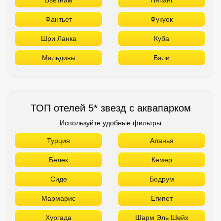
ТОП отелей 5* звезд с аквапарком
Используйте удобные фильтры
Турция
Аланья
Белек
Кемер
Сиде
Бодрум
Мармарис
Египет
Хургада
Шарм Эль Шейх
ОАЭ
ТОП лучших отелей 4* звезды
Используйте удобные фильтры