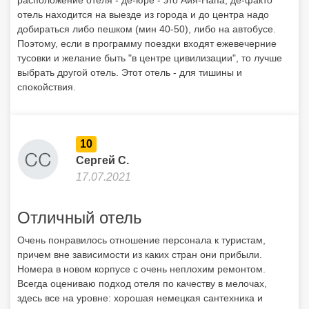
10
Сергей С.
17.07.2021
Отличный отель
Очень понравилось отношение персонала к туристам,
причем вне зависимости из каких стран они прибыли.
Номера в новом корпусе с очень неплохим ремонтом.
Всегда оцениваю подход отеля по качеству в мелочах,
здесь все на уровне: хорошая немецкая сантехника и
душевая группа, отличное постельное белье и полотенца.
Уборка каждый день и очень тщательная. Оставлял
чаевые, они так и остались не тронутыми. Особенно стоит
внимание обратить тем, кто любит тишину, да, отель
немного далековат от тусовочной части Айя-Напы, но в
этом его и плюс, тут тишина и покой. А удаленность решает
городской автобус с остановкой прямо напротив отеля. До
самого центра Айя-Напы пешком, наверное, минут 45—50,
на автобусе в пределах 5—7 минут (и он ходит до часу
ночи). Особенно хочу отметить пляж рядом с отелем. Он и