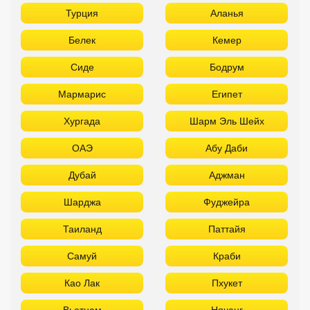
ОАЭ
Абу Даби
Дубай
Аджман
Шарджа
Фуджейра
Таиланд
Паттайя
Самуй
Краби
Као Лак
Пхукет
Вьетнам
Нячанг
Фантьет
Фукуок
Шри Ланка
Куба
Мальдивы
Бали