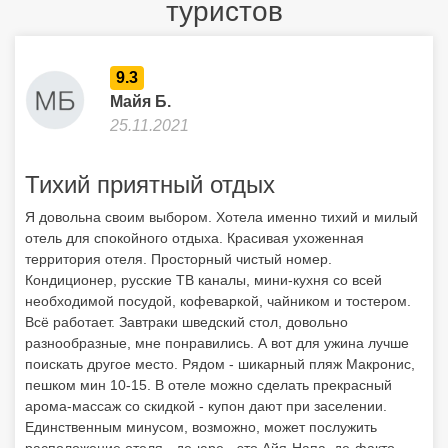
Я довольна своим выбором. Хотела именно тихий и милый
отель для спокойного отдыха. Красивая ухоженная
территория отеля. Просторный чистый номер.
Кондиционер, русские ТВ каналы, мини-кухня со всей
необходимой посудой, кофеваркой, чайником и тостером.
Всё работает. Завтраки шведский стол, довольно
разнообразные, мне понравились. А вот для ужина лучше
поискать другое место. Рядом - шикарный пляж Макронис,
пешком мин 10-15. В отеле можно сделать прекрасный
арома-массаж со скидкой - купон дают при заселении.
Единственным минусом, возможно, может послужить
расположение отеля - де-юре - это Айя-Напа, де-факто
отель находится на выезде из города и до центра надо
добираться либо пешком (мин 40-50), либо на автобусе.
Поэтому, если в программу поездки входят ежевечерние
тусовки и желание быть "в центре цивилизации", то лучше
выбрать другой отель. Этот отель - для тишины и
спокойствия.