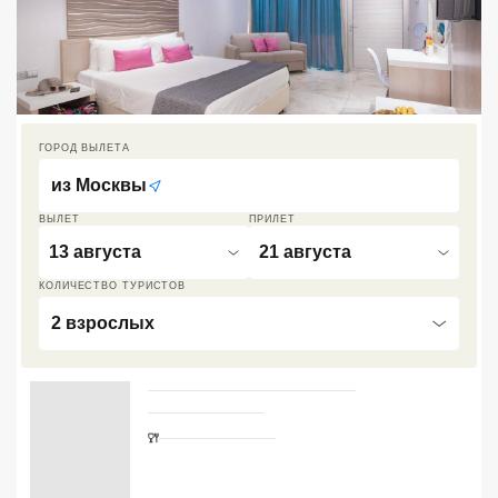
Кав Мин Воды
Экскурсионные туры
VIP отели 5 звезд
ГОРОД ВЫЛЕТА
ТОП 10 лучших отелей 5*
из
Москвы
ВЫЛЕТ
ПРИЛЕТ
ТОП 10 недорогих отелей
13 августа
21 августа
5*
КОЛИЧЕСТВО ТУРИСТОВ
Лучшие отели 4* звезды
2 взрослых
Недорогие отели 4*
звезды
Лучшие отели 3* звезды
Недорогие отели 3*
звезды