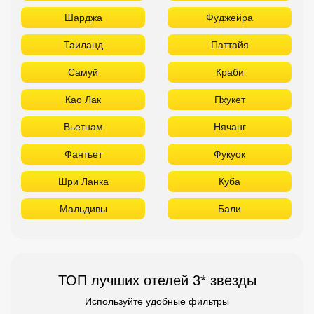
Фантьет
Фукуок
Шри Ланка
Куба
Мальдивы
Бали
ТОП лучших отелей 3* звезды
Используйте удобные фильтры
Турция
Аланья
Белек
Кемер
Сиде
Бодрум
Мармарис
Египет
Хургада
Шарм Эль Шейх