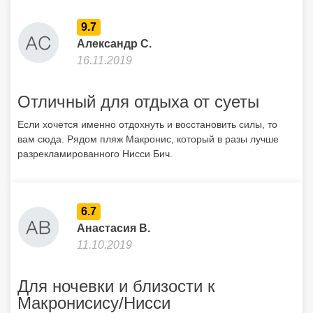
вам сюда. Рядом пляж Макронис, который в разы лучше
разрекламированного Нисси Бич.
6.7
Анастасия В.
11.10.2019
Для ночевки и близости к
Макронисису/Нисси
Отличный номерной фонд. Уборка каждый день (влажная,
все горничные очень доброжелательные; почему-то ни разу
не забрали чаевые, хотя чистотой остались довольны на
протяжении всего отпуска, о чем мы сказали), замена
полотенец, через день. Это апартаменты: все необходимое
есть в номере (посуда, средства гигиены). Интернет
бесплатный, хороший сигнал. Сейф, пляжные полотенца,
утюг платные, депозит. Еда плохая, брали завтраки, и то
пожалели. При вкусных продуктах на всем Кипре, тут в