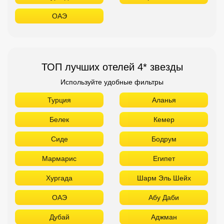
Турция
Аланья
Белек
Кемер
Сиде
Бодрум
Мармарис
Египет
Хургада
Шарм Эль Шейх
ОАЭ
Абу Даби
Дубай
Аджман
Шарджа
Фуджейра
Таиланд
Паттайя
Самуй
Краби
Као Лак
Пхукет
Вьетнам
Нячанг