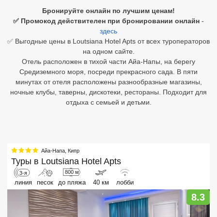
Бронируйте онлайн по лучшим ценам!
Египет
✅ Промокод действителен при бронировании онлайн
-
здесь
Куба
✅ Выгодные цены в Loutsiana Hotel Apts от всех туроператоров
на одном сайте.
Шри Ланка
Отель расположен в тихой части Айа-Напы, на берегу
Средиземного моря, посреди прекрасного сада. В пяти
Бали
минутах от отеля расположены разнообразные магазины,
ночные клубы, таверны, дискотеки, рестораны. Подходит для
Вьетнам
отдыха с семьей и детьми.
Хайнань
Северный Гоа
Айа-Напа
,
Кипр
Южный Гоа
Туры в
Loutsiana Hotel Apts
Занзибар
800 м
3-я
линия
песок
до пляжа
40 км
лобби
Абхазия
8.3
Большой Сочи