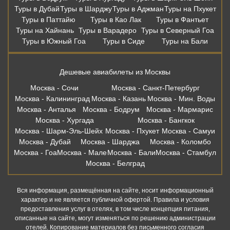
Москва - Анталья
Москва - Бодрум
Москва - Мармарис
Москва - Хургада
Москва - Бангкок
Москва - Шарм-Эль-Шейх
Москва - Пхукет
Москва - Самуи
Москва - Дубай
Москва - Шарджа
Москва - Коломбо
Москва - Гоа
Москва - Мале
Москва - Бали
Москва - Стамбул
Москва - Белград
Вся информация, размещённая на сайте, носит информационный
характер и не является публичной офертой. Правила и условия
предоставления услуг в отелях, в том числе концепция питания,
описанные на сайте, могут изменяться по решению администрации
отелей. Копирование материалов без письменного согласия
запрещено. Бронирование в офисе осуществляет: ООО «Правильный
Выбор» ИНН 6165191372, ОГРН 1146196111280 115054, г. Москва,
Зацепский Вал, 14 оф 208. Онлвйн бронирование осуществляет. Наш
партнер: ООО «Левел Тревел» ИНН 7716697924 ОГРН 1117746723808
121205, г. Москва, территория Инновационного центра «Сколково», ул.
Нобеля д.7, этаж 2, офис 26