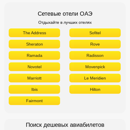
Novotel
Movenpick
Marriott
Le Meridien
Ibis
Hilton
Fairmont
Поиск дешевых авиабилетов
Приложение от Авиасейлс
Доступно в
Загрузите в