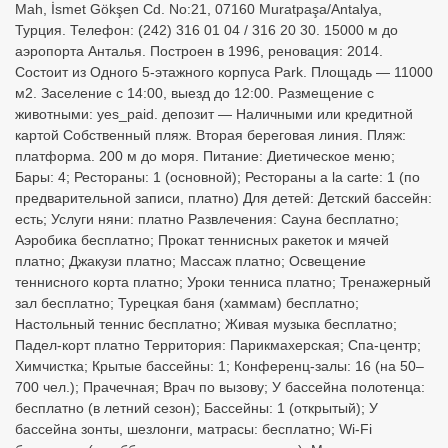
Mah, İsmet Gökşen Cd. No:21, 07160 Muratpaşa/Antalya,
Турция. Телефон: (242) 316 01 04 / 316 20 30. 15000 м до
аэропорта Анталья. Построен в 1996, реновация: 2014.
Состоит из Одного 5-этажного корпуса Park. Площадь — 11000
м2. Заселение с 14:00, выезд до 12:00. Размещение с
животными: yes_paid. депозит — Наличными или кредитной
картой Собственный пляж. Вторая береговая линия. Пляж:
платформа. 200 м до моря. Питание: Диетическое меню;
Бары: 4; Рестораны: 1 (основной); Рестораны a la carte: 1 (по
предварительной записи, платно) Для детей: Детский бассейн:
есть; Услуги няни: платно Развлечения: Сауна бесплатно;
Аэробика бесплатно; Прокат теннисных ракеток и мячей
платно; Джакузи платно; Массаж платно; Освещение
теннисного корта платно; Уроки тенниса платно; Тренажерный
зал бесплатно; Турецкая баня (хаммам) бесплатно;
Настольный теннис бесплатно; Живая музыка бесплатно;
Падел-корт платно Территория: Парикмахерская; Спа-центр;
Химчистка; Крытые бассейны: 1; Конференц-залы: 16 (на 50–
700 чел.); Прачечная; Врач по вызову; У бассейна полотенца:
бесплатно (в летний сезон); Бассейны: 1 (открытый); У
бассейна зонты, шезлонги, матрасы: бесплатно; Wi-Fi