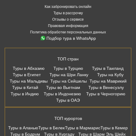
Как забронировать онлайн
Туры в рассрочку
Отзывы о сервисе
Правовая информация
Политика обработки персональных данных
Подбор тура в WhatsApp
ТОП стран
Туры в Абхазию
Туры в Турцию
Туры в Таиланд
Туры в Египет
Туры на Шри Ланку
Туры на Кубу
Туры на Мальдивы
Туры на Сейшелы
Туры на Маврикий
Туры в Китай
Туры во Вьетнам
Туры в Венесуэлу
Туры в Индию
Туры в Индонезию
Туры в Черногорию
Туры в ОАЭ
ТОП курортов
Туры в Аланью
Туры в Белек
Туры в Мармарис
Туры в Кемер
Туры в Бодрум
Туры в Хургаду
Туры в Шарм Эль Шейх