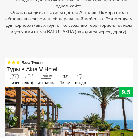
одном сайте.
Египет
Отель находится в самом центре Анталии. Номера отеля
обставлены современной деревянной мебелью. Рекомендуем
Куба
для корпоративных групп. Пользование территорией, пляжем
и услугами отеля BARUT AKRA (находится через дорогу).
Шри Ланка
Бали
Вьетнам
Лара
,
Турция
Туры в
Akra V Hotel
Хайнань
200 м
2-я
линия
платф.
до пляжа
15 км
везде
Северный Гоа
9.5
Южный Гоа
Занзибар
Абхазия
Большой Сочи