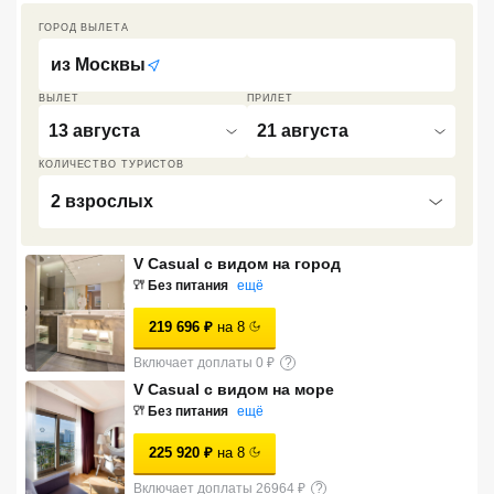
ГОРОД ВЫЛЕТА
Кав Мин Воды
из
Москвы
Экскурсионные туры
ВЫЛЕТ
ПРИЛЕТ
VIP отели 5 звезд
13 августа
21 августа
ТОП 10 лучших отелей 5*
КОЛИЧЕСТВО ТУРИСТОВ
2 взрослых
ТОП 10 недорогих отелей
5*
V Casual с видом на город
Без питания
ещё
Лучшие отели 4* звезды
219 696
₽
на
8
Недорогие отели 4*
звезды
Включает доплаты 0 ₽
?
V Casual с видом на море
Лучшие отели 3* звезды
Без питания
ещё
Недорогие отели 3*
225 920
₽
на
8
звезды
Включает доплаты 26964 ₽
?