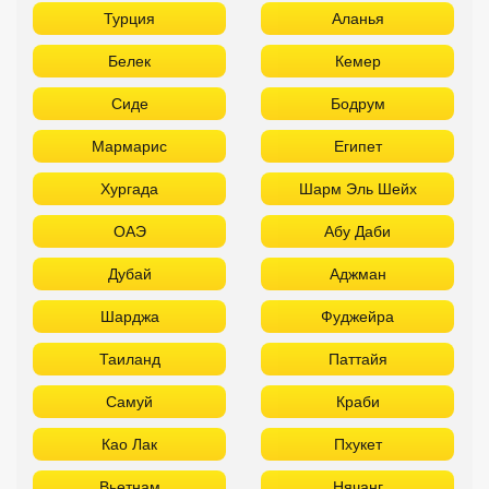
Турция
Аланья
Белек
Кемер
Сиде
Бодрум
Мармарис
Египет
Хургада
Шарм Эль Шейх
ОАЭ
Абу Даби
Дубай
Аджман
Шарджа
Фуджейра
Таиланд
Паттайя
Самуй
Краби
Као Лак
Пхукет
Вьетнам
Нячанг