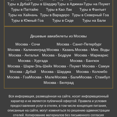
Туры в Дубай
Туры в Шарджу
Туры в Аджман
Туры на Пхукет
Туры в Паттайю
Туры в Као Лак
Туры в Фантьет
Туры на Хайнань
Туры в Варадеро
Туры в Северный Гоа
Туры в Южный Гоа
Туры в Сиде
Туры на Бали
Дешевые авиабилеты из Москвы
Москва - Сочи
Москва - Санкт-Петербург
Москва - Калининград
Москва - Казань
Москва - Мин. Воды
Москва - Анталья
Москва - Бодрум
Москва - Мармарис
Москва - Хургада
Москва - Бангкок
Москва - Шарм-Эль-Шейх
Москва - Пхукет
Москва - Самуи
Москва - Дубай
Москва - Шарджа
Москва - Коломбо
Москва - Гоа
Москва - Мале
Москва - Бали
Москва - Стамбул
Москва - Белград
Вся информация, размещённая на сайте, носит информационный
характер и не является публичной офертой. Правила и условия
предоставления услуг в отелях, в том числе концепция питания,
описанные на сайте, могут изменяться по решению администрации
отелей. Копирование материалов без письменного согласия