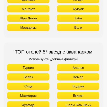
Фантьет
Фукуок
Шри Ланка
Куба
Мальдивы
Бали
ТОП отелей 5* звезд с аквапарком
Используйте удобные фильтры
Турция
Аланья
Белек
Кемер
Сиде
Бодрум
Мармарис
Египет
Хургада
Шарм Эль Шейх