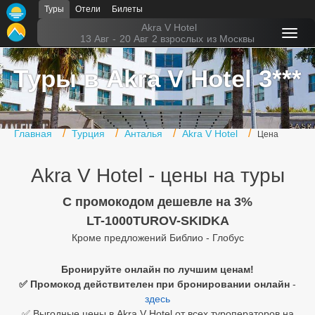
Туры
Отели
Билеты
Главная
Akra V Hotel
13 Авг
-
20 Авг
2 взрослых
из Москвы
Горящие туры
Туры в Akra V Hotel 3***
Туры в Турцию
Туры в Египет
Главная
Турция
Анталья
Akra V Hotel
Цена
Туры в ОАЭ
Akra V Hotel - цены на туры
Офис г. Москва
Помощь
C промокодом дешевле на 3%
LT-1000TUROV-SKIDKA
Подборки отелей
Кроме предложений Библио - Глобус
Турция
Бронируйте онлайн по лучшим ценам!
✅ Промокод действителен при бронировании онлайн
-
Таиланд
здесь
ОАЭ
✅ Выгодные цены в Akra V Hotel от всех туроператоров на