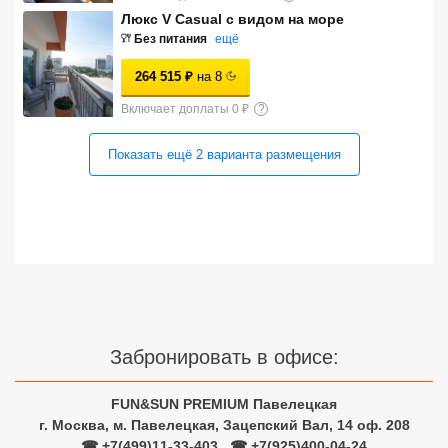
Люкс V Casual с видом на море
Сетевые отели Турции
Без питания
ещё
Сетевые отели Египта
264 515
₽
на
8
Сетевые отели ОАЭ
Включает доплаты 0 ₽
?
Сетевые отели Таиланда
Показать ещё
2
варианта
размещения
Сетевые отели Шри Ланки
Сетевые отели Вьетнама
Сетевые отели Мальдив
Забронировать в офисе:
Сетевые отели Бали
Сетевые отели Сейшел
FUN&SUN PREMIUM Павелецкая
г. Москва, м. Павелецкая, Зацепский Вал, 14 оф. 208
Сетевые отели Маврикия
☎ +7(499)11-33-403
|
☎ +7(925)400-04-24