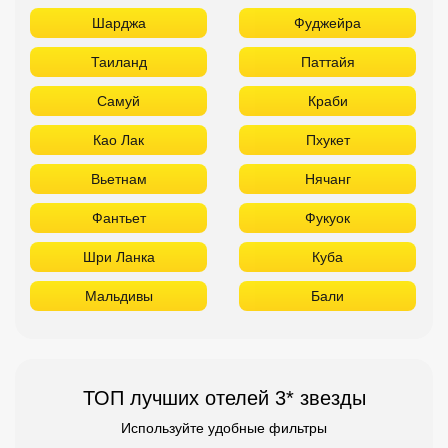
Шарджа
Фуджейра
Таиланд
Паттайя
Самуй
Краби
Као Лак
Пхукет
Вьетнам
Нячанг
Фантьет
Фукуок
Шри Ланка
Куба
Мальдивы
Бали
ТОП лучших отелей 3* звезды
Используйте удобные фильтры