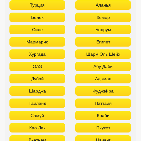
Турция
Аланья
Белек
Кемер
Сиде
Бодрум
Мармарис
Египет
Хургада
Шарм Эль Шейх
ОАЭ
Абу Даби
Дубай
Аджман
Шарджа
Фуджейра
Таиланд
Паттайя
Самуй
Краби
Као Лак
Пхукет
Вьетнам
Нячанг