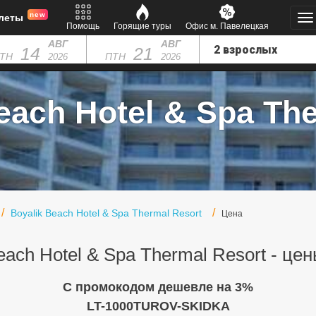
new
леты
Помощь
Горящие туры
Офис м. Павелецкая
АВГ
АВГ
14
21
ТН
ПТН
2026
2026
ach Hotel & Spa The
Boyalik Beach Hotel & Spa Thermal Resort
Цена
each Hotel & Spa Thermal Resort - це
C промокодом дешевле на 3%
LT-1000TUROV-SKIDKA