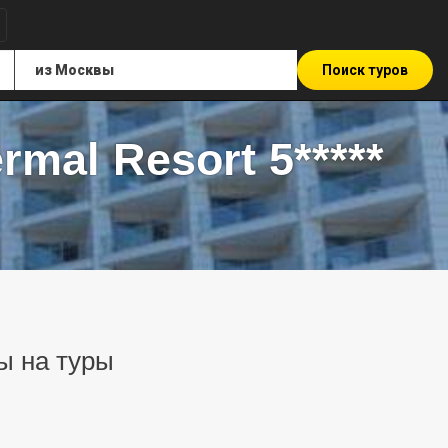
Поиск туров
rmal Resort 5*****
ны на туры