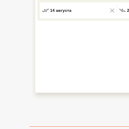
Кав Мин Воды
14 августа
Экскурсионные туры
VIP отели 5 звезд
ТОП 10 лучших отелей 5*
ТОП 10 недорогих отелей
5*
Лучшие отели 4* звезды
Недорогие отели 4*
звезды
Лучшие отели 3* звезды
Недорогие отели 3*
звезды