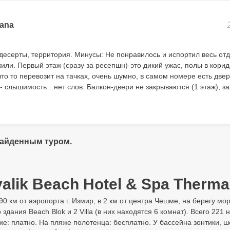
ana
десерты, территория. Минусы: Не понравилось и испортил весь от
или. Первый этаж (сразу за ресепшн)-это дикий ужас, полы в кор
то то перевозит на тачках, очень шумно, в самом номере есть двер
- слышимость…нет слов. Балкон-двери не закрываются (1 этаж), за
найденным туром.
lik Beach Hotel & Spa Thermal
 90 км от аэропорта г. Измир, в 2 км от центра Чешме, на берегу м
го здания Beach Blok и 2 Villa (в них находятся 6 комнат). Всего 2
яже: платно. На пляже полотенца: бесплатно. У бассейна зонтики, 