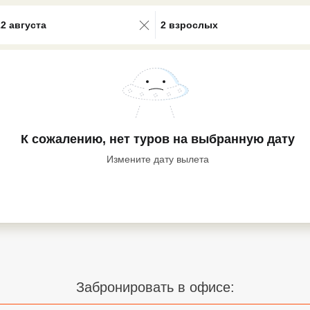
0 results available. Select is focus
22 августа
2 взрослых
К сожалению, нет туров
на выбранную дату
Измените дату вылета
Забронировать в офисе: