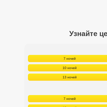
Сетевые отели Турции
Сетевые отели Египта
Сетевые отели ОАЭ
Узнайте ц
Сетевые отели Таиланда
Сетевые отели Шри Ланки
7 ночей
Сетевые отели Вьетнама
10 ночей
Сетевые отели Мальдив
13 ночей
Сетевые отели Бали
Сетевые отели Сейшел
7 ночей
Сетевые отели Маврикия