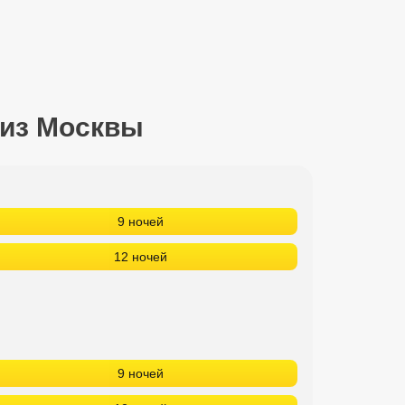
 из Москвы
9 ночей
12 ночей
9 ночей