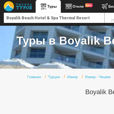
new
Туры
Отели
Би
Главная
П
Горящие туры
Туры в Турцию
Туры в Boyalik Be
Туры в Египет
Туры в ОАЭ
Офис г. Москва
Помощь
Главная
Турция
Измир
Измир - Чешме
Подборки отелей
Boyalik B
Турция
Таиланд
ОАЭ