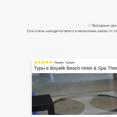
Египет
Куба
✅ Выгодные цены
Шри Ланка
Спа-отель находится всего в нескольких шагах от п
Бали
Вьетнам
Хайнань
Чешме
,
Турция
Туры в
Boyalik Beach Hotel & Spa The
Северный Гоа
Южный Гоа
Занзибар
Абхазия
Большой Сочи