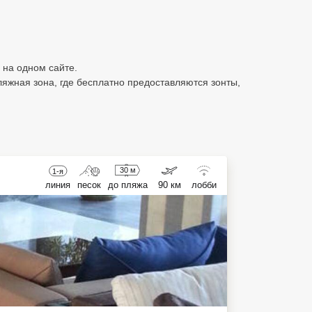
 на одном сайте.
пляжная зона, где бесплатно предоставляются зонты,
30 м
1-я
линия
песок
до пляжа
90 км
лобби