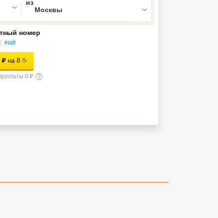
тный номер
к
ещё
₽
на
8
доплаты 0 ₽
?