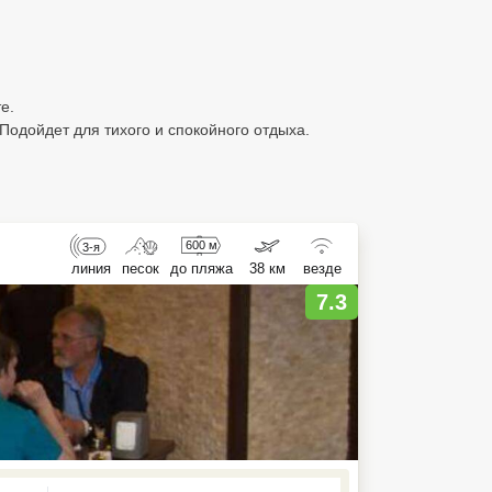
е.
одойдет для тихого и спокойного отдыха.
600 м
3-я
линия
песок
до пляжа
38 км
везде
7.3
ed , press Down to open the menu,