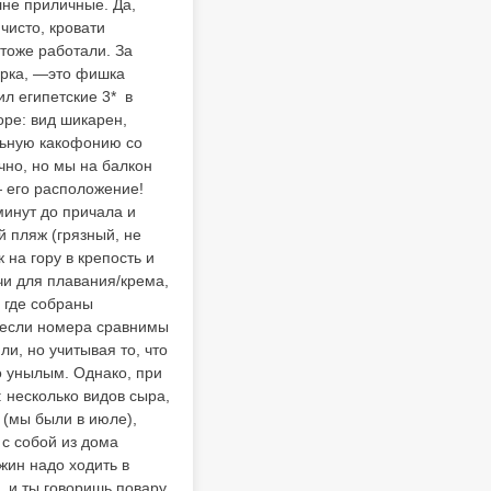
лне приличные. Да,
чисто, кровати
 тоже работали. За
орка, —это фишка
ил египетские 3* в
оре: вид шикарен,
альную какофонию со
чно, но мы на балкон
— его расположение!
минут до причала и
 пляж (грязный, не
на гору в крепость и
чи для плавания/крема,
 где собраны
: если номера сравнимы
ли, но учитывая то, что
о унылым. Однако, при
: несколько видов сыра,
 (мы были в июле),
 с собой из дома
жин надо ходить в
, и ты говоришь повару,