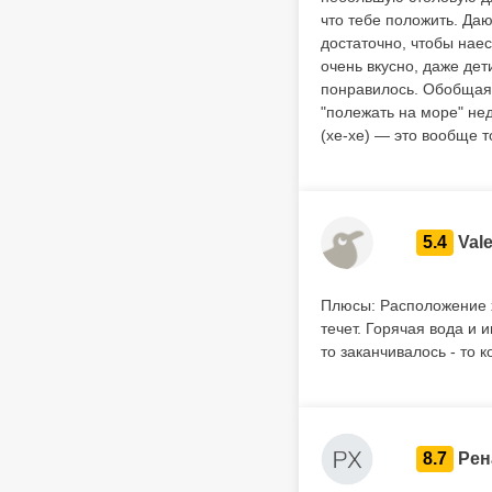
что тебе положить. Даю
достаточно, чтобы наес
очень вкусно, даже дет
понравилось. Обобщая 
"полежать на море" нед
(хе-хе) — это вообще то
5.4
Vale
Плюсы: Расположение х
течет. Горячая вода и
то заканчивалось - то к
8.7
Рен