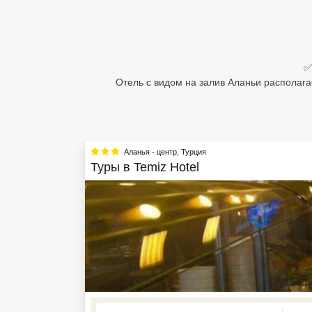
Египет
Куба
✅
Шри Ланка
Отель с видом на залив Аланьи располаг
Бали
Вьетнам
Аланья - центр
,
Турция
Хайнань
Туры в
Temiz Hotel
Северный Гоа
Южный Гоа
Занзибар
Абхазия
Большой Сочи