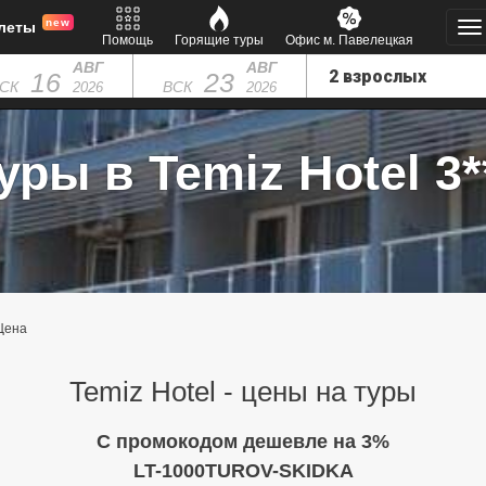
new
леты
Помощь
Горящие туры
Офис м. Павелецкая
АВГ
АВГ
16
23
СК
ВСК
2026
2026
уры в Temiz Hotel 3*
Цена
Temiz Hotel - цены на туры
C промокодом дешевле на 3%
LT-1000TUROV-SKIDKA