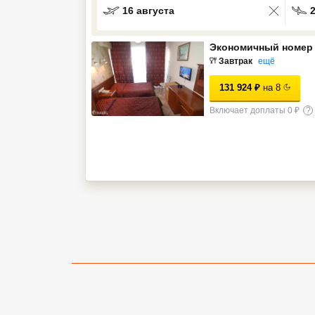
16 августа
Кав Мин Воды
Экономичный номер
Экскурсионные туры
Завтрак
ещё
VIP отели 5 звезд
131 924
₽
на
8
ТОП 10 лучших отелей 5*
Включает доплаты 0 ₽
?
ТОП 10 недорогих отелей
5*
Лучшие отели 4* звезды
Недорогие отели 4*
звезды
Лучшие отели 3* звезды
Недорогие отели 3*
звезды