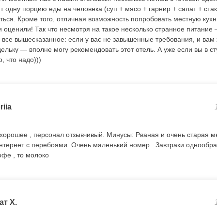
т одну порцию еды на человека (суп + мясо + гарнир + салат + стак
ться. Кроме того, отличная возможность попробовать местную кухн
и оценили! Так что несмотря на такое несколько странное питание 
все вышесказанное: если у вас не завышенные требования, и вам 
ельку — вполне могу рекомендовать этот отель. А уже если вы в с
, что надо)))
riia
орошее , персонал отзывчивый. Минусы: Рваная и очень старая ме
 интернет с перебоями. Очень маленький номер . Завтраки однообра
офе , то молоко
ат Х.