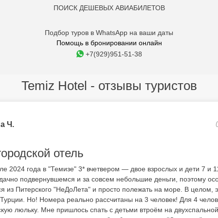
ПОИСК ДЕШЕВЫХ АВИАБИЛЕТОВ
Подбор туров в WhatsApp на ваши даты
Помощь в бронировании онлайн
+7(929)951-51-38
Temiz Hotel - отзывы туристов
а Ч.
ородской отель
 2024 года в "Темизе" 3* вчетвером — двое взрослых и дети 7 и 1
удачно подвернувшемся и за совсем небольшие деньги, поэтому осо
ся из Питерского "НеДоЛета" и просто полежать на море. В целом,
 Турции. Но! Номера реально рассчитаны на 3 человек! Для 4 чело
скую люльку. Мне пришлось спать с детьми втроём на двухспально