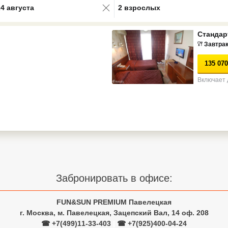
24 августа
2 взрослых
Стандар
Завтра
135 070
Включает 
Забронировать в офисе:
FUN&SUN PREMIUM Павелецкая
г. Москва, м. Павелецкая, Зацепский Вал, 14 оф. 208
☎ +7(499)11-33-403
|
☎ +7(925)400-04-24