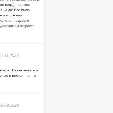
ан воды), но этого
ю. И да! Все было
— в итоге нам
хочется недорого
туденческом возрасте
17.11.2023
бель . Сантехника вся
зные и постоянно что
19.09.2023