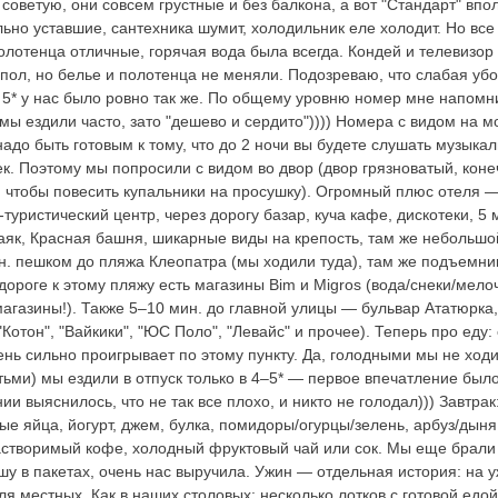
советую, они совсем грустные и без балкона, а вот "Стандарт" впо
ьно уставшие, сантехника шумит, холодильник еле холодит. Но все 
олотенца отличные, горячая вода была всегда. Кондей и телевизор
пол, но белье и полотенца не меняли. Подозреваю, что слабая уб
е 5* у нас было ровно так же. По общему уровню номер мне напомн
мы ездили часто, зато "дешево и сердито")))) Номера с видом на м
надо быть готовым к тому, что до 2 ночи вы будете слушать музык
к. Поэтому мы попросили с видом во двор (двор грязноватый, коне
, чтобы повесить купальники на просушку). Огромный плюс отеля 
туристический центр, через дорогу базар, куча кафе, дискотеки, 5 
як, Красная башня, шикарные виды на крепость, там же небольшой
н. пешком до пляжа Клеопатра (мы ходили туда), там же подъемник 
ороге к этому пляжу есть магазины Bim и Migros (вода/снеки/мело
магазины!). Также 5–10 мин. до главной улицы — бульвар Ататюрка,
Котон", "Вайкики", "ЮС Поло", "Левайс" и прочее). Теперь про еду
очень сильно проигрывает по этому пункту. Да, голодными мы не ходи
етьми) мы ездили в отпуск только в 4–5* — первое впечатление был
 выяснилось, что не так все плохо, и никто не голодал))) Завтрак
е яйца, йогурт, джем, булка, помидоры/огурцы/зелень, арбуз/дыня
растворимый кофе, холодный фруктовый чай или сок. Мы еще брали
у в пакетах, очень нас выручила. Ужин — отдельная история: на у
 местных. Как в наших столовых: несколько лотков с готовой едой