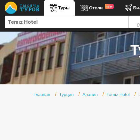
new
Туры
Отели
Би
Главная
В
Горящие туры
Туры в Турцию
Т
Туры в Египет
Туры в ОАЭ
Офис г. Москва
Помощь
Главная
Турция
Алания
Temiz Hotel
Подборки отелей
Турция
Таиланд
ОАЭ