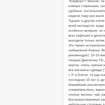
"Комфорт"/"Эконом" не 
номера старенькие, сил
удобные, постельное/п
неделю пару раз мыли 
Турции, в другом отел
моей молодости, когда 
особенно вечером, но 
всех кафешек и дискоте
выходили только затем
Это прямо историческо-
набережной Аланьи, Ма
рекомендую). 10-15 ми
пещера Дамлаташ. По д
короче, очень нужные 
все магазины одежды ("
с 3* в Египте, то еда 
последние 10 лет (с д
ближайшем рассмотрении
оливки/маслины, варены
хлопья, молоко, чай, 
быстрорастворимую каш
небольшую столовую для