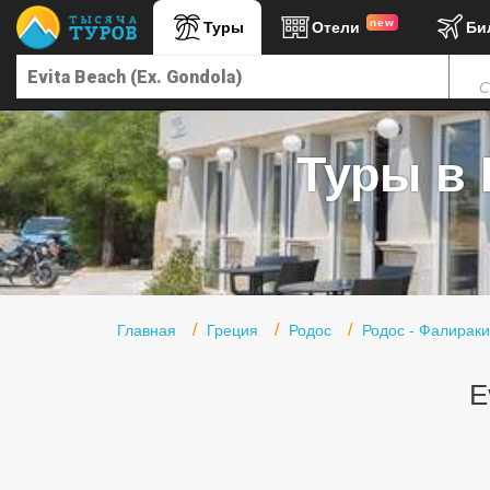
new
Туры
Отели
Би
Главная
С
Горящие туры
Туры в Турцию
Туры в 
Туры в Египет
Туры в ОАЭ
Офис г. Москва
Помощь
Главная
Греция
Родос
Родос - Фалираки
Подборки отелей
E
Турция
Таиланд
ОАЭ