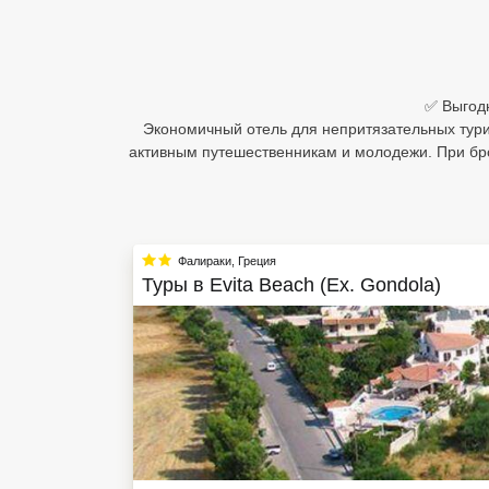
Египет
Куба
✅ Выгодн
Шри Ланка
Экономичный отель для непритязательных тури
активным путешественникам и молодежи. При бро
Бали
Вьетнам
Хайнань
Фалираки
,
Греция
Туры в
Evita Beach (Ex. Gondola)
Северный Гоа
Южный Гоа
Занзибар
Абхазия
Большой Сочи