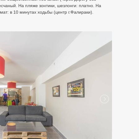
есчаный. На пляже зонтики, шезлонги: платно. На
мат: в 10 минутах ходьбы (центр г.Фалираки).