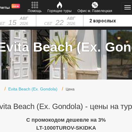
new
леты
Помощь
Горящие туры
Офис м. Павелецкая
АВГ
АВГ
15
22
БТ
СБТ
2026
2026
Evita Beach (Ex. Gond
Evita Beach (Ex. Gondola)
Цена
vita Beach (Ex. Gondola) - цены на ту
C промокодом дешевле на 3%
LT-1000TUROV-SKIDKA