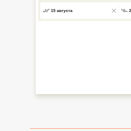
Кав Мин Воды
15 августа
Экскурсионные туры
VIP отели 5 звезд
ТОП 10 лучших отелей 5*
ТОП 10 недорогих отелей
5*
Лучшие отели 4* звезды
Недорогие отели 4*
звезды
Лучшие отели 3* звезды
Недорогие отели 3*
звезды