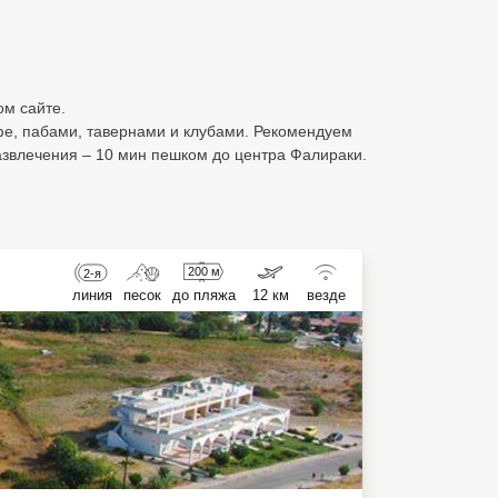
ом сайте.
фе, пабами, тавернами и клубами. Рекомендуем
азвлечения – 10 мин пешком до центра Фалираки.
200 м
2-я
линия
песок
до пляжа
12 км
везде