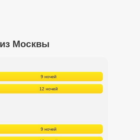
 из Москвы
9 ночей
12 ночей
9 ночей