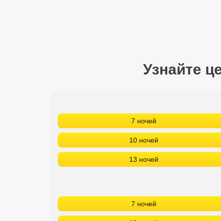
Сетевые отели Турции
Сетевые отели Египта
Сетевые отели ОАЭ
Узнайте ц
Сетевые отели Таиланда
Сетевые отели Шри Ланки
7 ночей
Сетевые отели Вьетнама
10 ночей
Сетевые отели Мальдив
13 ночей
Сетевые отели Бали
Сетевые отели Сейшел
7 ночей
Сетевые отели Маврикия