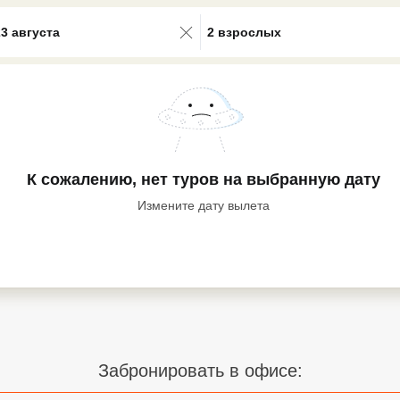
0 results available. Select is focus
23 августа
2 взрослых
К сожалению, нет туров
на выбранную дату
Измените дату вылета
Забронировать в офисе: