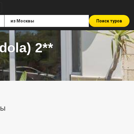
Поиск туров
ola) 2**
ры