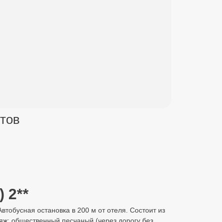
стов
 2**
Автобусная остановка в 200 м от отеля. Состоит из
ляж: общественный песчаный (через дорогу без