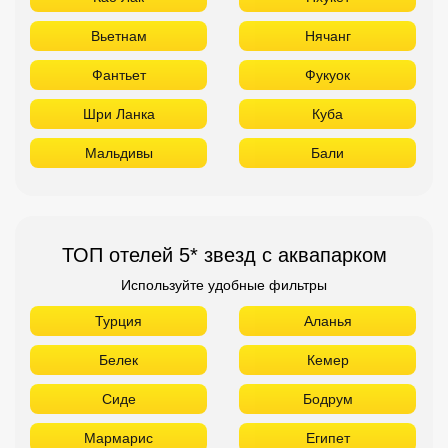
Вьетнам
Нячанг
Фантьет
Фукуок
Шри Ланка
Куба
Мальдивы
Бали
ТОП отелей 5* звезд с аквапарком
Используйте удобные фильтры
Турция
Аланья
Белек
Кемер
Сиде
Бодрум
Мармарис
Египет