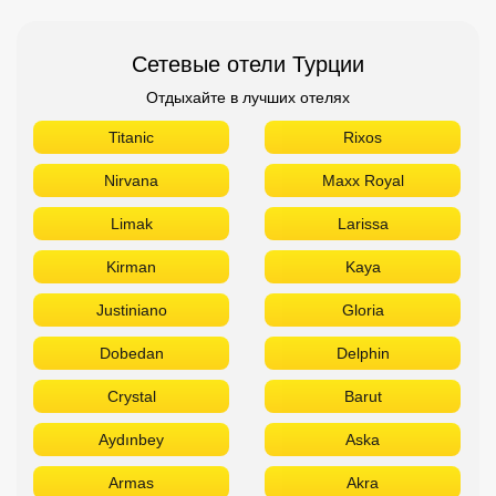
Сетевые отели Турции
Отдыхайте в лучших отелях
Titanic
Rixos
Nirvana
Maxx Royal
Limak
Larissa
Kirman
Kaya
Justiniano
Gloria
Dobedan
Delphin
Crystal
Barut
Aydınbey
Aska
Armas
Akra