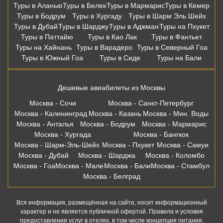
Туры в Аланью
Туры в Белек
Туры в Мармарис
Туры в Кемер
Туры в Бодрум
Туры в Хургаду
Туры в Шарм Эль Шейх
Туры в Дубай
Туры в Шарджу
Туры в Аджман
Туры на Пхукет
Туры в Паттайю
Туры в Као Лак
Туры в Фантьет
Туры на Хайнань
Туры в Варадеро
Туры в Северный Гоа
Туры в Южный Гоа
Туры в Сиде
Туры на Бали
Дешевые авиабилеты из Москвы
Москва - Сочи
Москва - Санкт-Петербург
Москва - Калининград
Москва - Казань
Москва - Мин. Воды
Москва - Анталья
Москва - Бодрум
Москва - Мармарис
Москва - Хургада
Москва - Бангкок
Москва - Шарм-Эль-Шейх
Москва - Пхукет
Москва - Самуи
Москва - Дубай
Москва - Шарджа
Москва - Коломбо
Москва - Гоа
Москва - Мале
Москва - Бали
Москва - Стамбул
Москва - Белград
Вся информация, размещённая на сайте, носит информационный
характер и не является публичной офертой. Правила и условия
предоставления услуг в отелях, в том числе концепция питания,