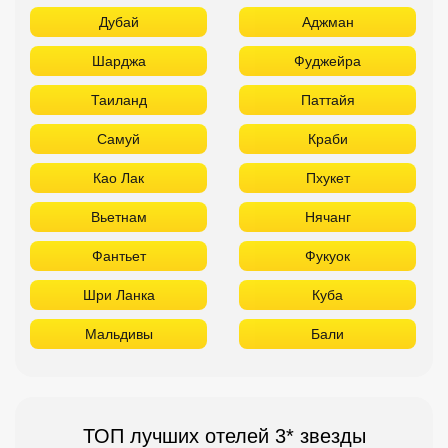
Дубай
Аджман
Шарджа
Фуджейра
Таиланд
Паттайя
Самуй
Краби
Као Лак
Пхукет
Вьетнам
Нячанг
Фантьет
Фукуок
Шри Ланка
Куба
Мальдивы
Бали
ТОП лучших отелей 3* звезды