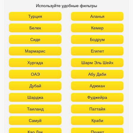
Используйте удобные фильтры
Турция
Аланья
Белек
Кемер
Сиде
Бодрум
Мармарис
Египет
Хургада
Шарм Эль Шейх
ОАЭ
Абу Даби
Дубай
Аджман
Шарджа
Фуджейра
Таиланд
Паттайя
Самуй
Краби
Као Лак
Пхукет