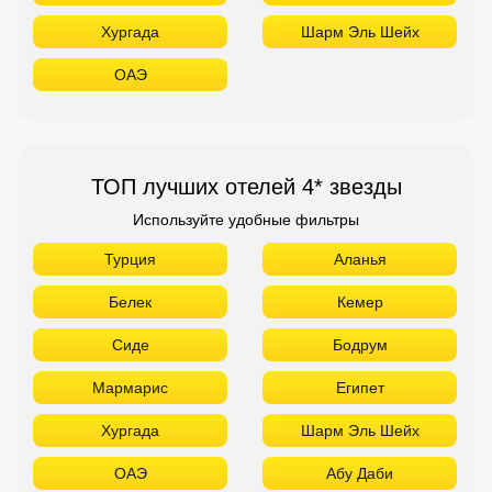
Хургада
Шарм Эль Шейх
ОАЭ
ТОП лучших отелей 4* звезды
Используйте удобные фильтры
Турция
Аланья
Белек
Кемер
Сиде
Бодрум
Мармарис
Египет
Хургада
Шарм Эль Шейх
ОАЭ
Абу Даби