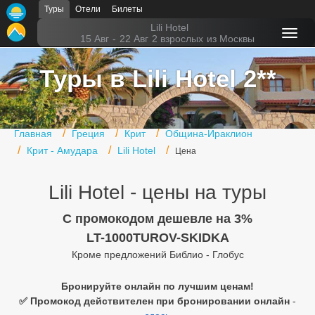
Туры
Отели
Билеты
Главная
Lili Hotel
15 Авг
-
22 Авг
2 взрослых
из Москвы
Горящие туры
Туры в Lili Hotel 2**
Туры в Турцию
Туры в Египет
Главная
Греция
Крит
Община-Ираклион
Туры в ОАЭ
Крит - Амудара
Lili Hotel
Цена
Офис г. Москва
Lili Hotel - цены на туры
Помощь
C промокодом дешевле на 3%
Подборки отелей
LT-1000TUROV-SKIDKA
Кроме предложений Библио - Глобус
Турция
Таиланд
Бронируйте онлайн по лучшим ценам!
✅ Промокод действителен при бронировании онлайн
-
ОАЭ