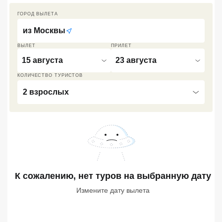
Кав Мин Воды
ГОРОД ВЫЛЕТА
из
Москвы
Экскурсионные туры
ВЫЛЕТ
ПРИЛЕТ
VIP отели 5 звезд
15 августа
23 августа
ТОП 10 лучших отелей 5*
КОЛИЧЕСТВО ТУРИСТОВ
2 взрослых
ТОП 10 недорогих отелей
5*
Лучшие отели 4* звезды
Недорогие отели 4*
звезды
К сожалению, нет туров
на выбранную дату
Лучшие отели 3* звезды
Измените дату вылета
Недорогие отели 3*
звезды