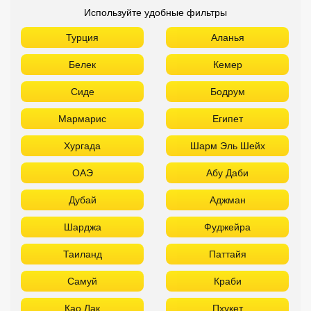
Используйте удобные фильтры
Турция
Аланья
Белек
Кемер
Сиде
Бодрум
Мармарис
Египет
Хургада
Шарм Эль Шейх
ОАЭ
Абу Даби
Дубай
Аджман
Шарджа
Фуджейра
Таиланд
Паттайя
Самуй
Краби
Као Лак
Пхукет