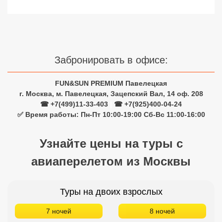
Сетевые отели Турции
Сетевые отели Египта
Сетевые отели ОАЭ
Забронировать в офисе:
Сетевые отели Таиланда
FUN&SUN PREMIUM Павелецкая
г. Москва, м. Павелецкая, Зацепский Вал, 14 оф. 208
Сетевые отели Шри Ланки
☎ +7(499)11-33-403
|
☎ +7(925)400-04-24
✅ Время работы: Пн-Пт 10:00-19:00 Сб-Вс 11:00-16:00
Сетевые отели Вьетнама
Узнайте цены на туры с
авиаперелетом из Москвы
Сетевые отели Мальдив
Сетевые отели Бали
Туры на двоих взрослых
Сетевые отели Сейшел
7 ночей
8 ночей
Сетевые отели Маврикия