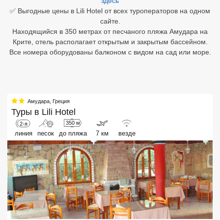
здесь
✅ Выгодные цены в Lili Hotel от всех туроператоров на одном
Египет
сайте.
Находящийся в 350 метрах от песчаного пляжа Амудара на
Куба
Крите, отель располагает открытым и закрытым бассейном.
Все номера оборудованы балконом с видом на сад или море.
Шри Ланка
Бали
Вьетнам
Амудара
,
Греция
Туры в
Lili Hotel
Хайнань
350 м
2-я
линия
песок
до пляжа
7 км
везде
Северный Гоа
Южный Гоа
Занзибар
Абхазия
Большой Сочи