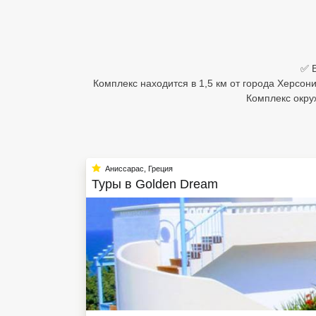
Египет
Куба
✅ В
Шри Ланка
Комплекс находится в 1,5 км от города Херсон
Комплекс окру
Бали
Вьетнам
Хайнань
Аниссарас
,
Греция
Туры в
Golden Dream
Северный Гоа
Южный Гоа
Занзибар
Абхазия
Большой Сочи