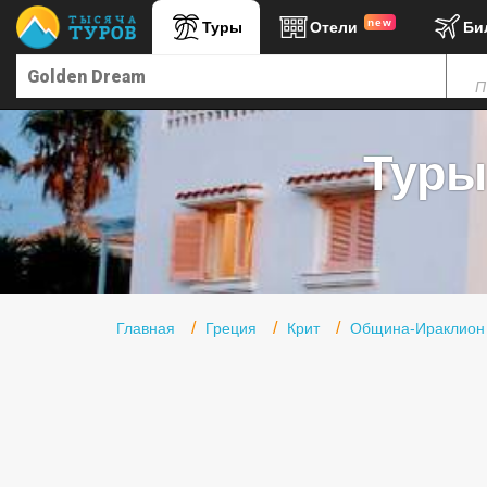
new
Туры
Отели
Би
Главная
П
Горящие туры
Туры в Турцию
Туры
Туры в Египет
Туры в ОАЭ
Офис г. Москва
Помощь
Главная
Греция
Крит
Община-Ираклион
Подборки отелей
Турция
Таиланд
ОАЭ