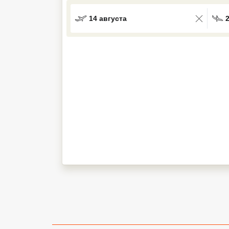
Кав Мин Воды
14 августа
Экскурсионные туры
VIP отели 5 звезд
ТОП 10 лучших отелей 5*
ТОП 10 недорогих отелей
5*
Лучшие отели 4* звезды
Недорогие отели 4*
звезды
Лучшие отели 3* звезды
Недорогие отели 3*
звезды