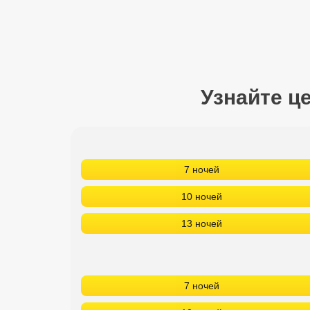
Сетевые отели Турции
Сетевые отели Египта
Сетевые отели ОАЭ
Узнайте ц
Сетевые отели Таиланда
Сетевые отели Шри Ланки
7 ночей
Сетевые отели Вьетнама
10 ночей
Сетевые отели Мальдив
13 ночей
Сетевые отели Бали
Сетевые отели Сейшел
7 ночей
Сетевые отели Маврикия