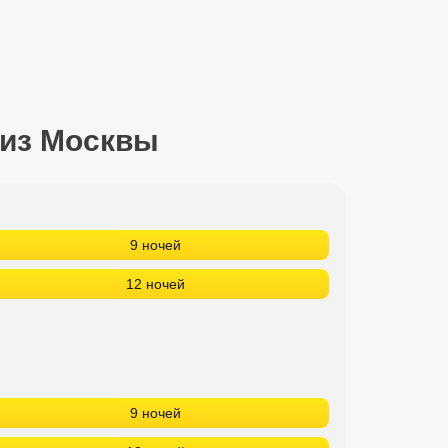
 из Москвы
9 ночей
12 ночей
9 ночей