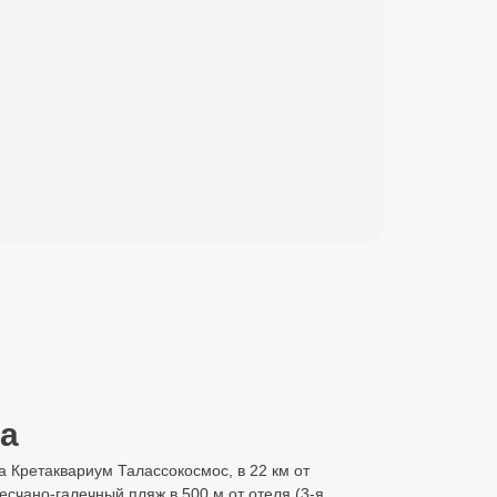
да
ма Кретаквариум Талассокосмос, в 22 км от
счано-галечный пляж в 500 м от отеля (3-я