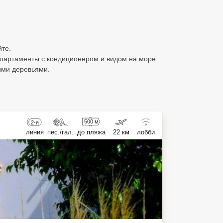
йте.
 апартаменты с кондиционером и видом на море.
ими деревьями.
500 м
2-я
линия
пес./гал.
до пляжа
22 км
лобби