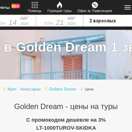
new
леты
Помощь
Горящие туры
Офис м. Павелецкая
АВГ
АВГ
14
21
ТН
ПТН
2026
2026
 в Golden Dream 1 з
Крит - Аниссарас
Golden Dream
Цена
Golden Dream - цены на туры
C промокодом дешевле на 3%
LT-1000TUROV-SKIDKA