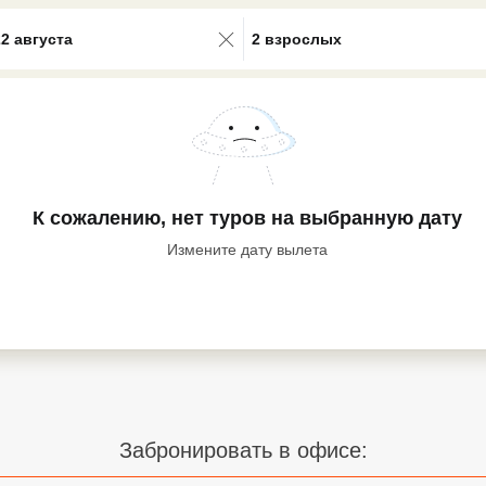
0 results available. Select is focus
22 августа
2 взрослых
К сожалению, нет туров
на выбранную дату
Измените дату вылета
Забронировать в офисе: