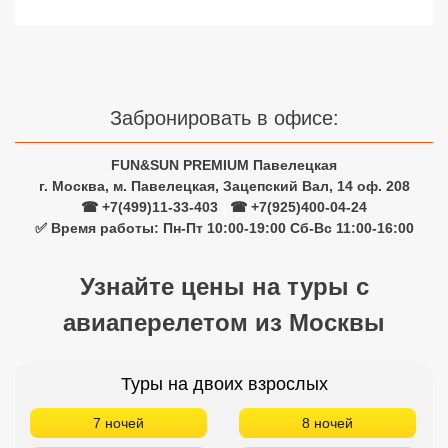
Сетевые отели Турции
Сетевые отели Египта
Сетевые отели ОАЭ
Забронировать в офисе:
Сетевые отели Таиланда
FUN&SUN PREMIUM Павелецкая
г. Москва, м. Павелецкая, Зацепский Вал, 14 оф. 208
Сетевые отели Шри Ланки
☎ +7(499)11-33-403
|
☎ +7(925)400-04-24
✅ Время работы: Пн-Пт 10:00-19:00 Сб-Вс 11:00-16:00
Сетевые отели Вьетнама
Узнайте цены на туры с
авиаперелетом из Москвы
Сетевые отели Мальдив
Сетевые отели Бали
Туры на двоих взрослых
Сетевые отели Сейшел
7 ночей
8 ночей
Сетевые отели Маврикия