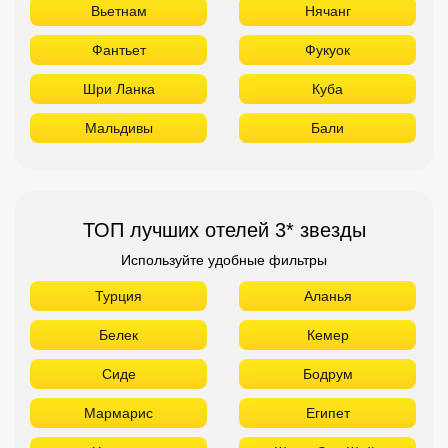
Вьетнам
Нячанг
Фантьет
Фукуок
Шри Ланка
Куба
Мальдивы
Бали
ТОП лучших отелей 3* звезды
Используйте удобные фильтры
Турция
Аланья
Белек
Кемер
Сиде
Бодрум
Мармарис
Египет