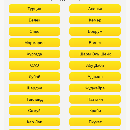
Турция
Аланья
Белек
Кемер
Сиде
Бодрум
Мармарис
Египет
Хургада
Шарм Эль Шейх
ОАЭ
Абу Даби
Дубай
Аджман
Шарджа
Фуджейра
Таиланд
Паттайя
Самуй
Краби
Као Лак
Пхукет