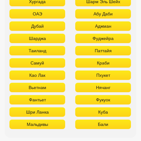
Хургада
Шарм Эль Шейх
ОАЭ
Абу Даби
Дубай
Аджман
Шарджа
Фуджейра
Таиланд
Паттайя
Самуй
Краби
Као Лак
Пхукет
Вьетнам
Нячанг
Фантьет
Фукуок
Шри Ланка
Куба
Мальдивы
Бали