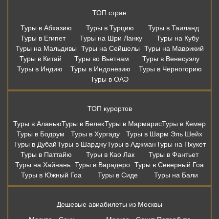
ТОП стран
Туры в Абхазию
Туры в Турцию
Туры в Таиланд
Туры в Египет
Туры на Шри Ланку
Туры на Кубу
Туры на Мальдивы
Туры на Сейшелы
Туры на Маврикий
Туры в Китай
Туры во Вьетнам
Туры в Венесуэлу
Туры в Индию
Туры в Индонезию
Туры в Черногорию
Туры в ОАЭ
ТОП курортов
Туры в Аланью
Туры в Белек
Туры в Мармарис
Туры в Кемер
Туры в Бодрум
Туры в Хургаду
Туры в Шарм Эль Шейх
Туры в Дубай
Туры в Шарджу
Туры в Аджман
Туры на Пхукет
Туры в Паттайю
Туры в Као Лак
Туры в Фантьет
Туры на Хайнань
Туры в Варадеро
Туры в Северный Гоа
Туры в Южный Гоа
Туры в Сиде
Туры на Бали
Дешевые авиабилеты из Москвы