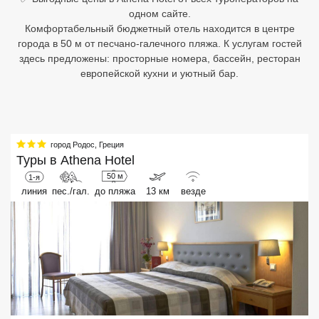
одном сайте.
Египет
Комфортабельный бюджетный отель находится в центре
города в 50 м от песчано-галечного пляжа. К услугам гостей
Куба
здесь предложены: просторные номера, бассейн, ресторан
европейской кухни и уютный бар.
Шри Ланка
Бали
Вьетнам
город Родос
,
Греция
Туры в
Athena Hotel
Хайнань
50 м
1-я
линия
пес./гал.
до пляжа
13 км
везде
Северный Гоа
Южный Гоа
Занзибар
Абхазия
Большой Сочи