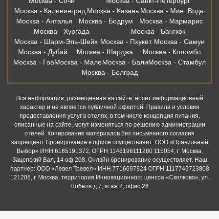
Москва - Сочи
Москва - Санкт-Петербург
Москва - Калининград
Москва - Казань
Москва - Мин. Воды
Москва - Анталья
Москва - Бодрум
Москва - Мармарис
Москва - Хургада
Москва - Бангкок
Москва - Шарм-Эль-Шейх
Москва - Пхукет
Москва - Самуи
Москва - Дубай
Москва - Шарджа
Москва - Коломбо
Москва - Гоа
Москва - Мале
Москва - Бали
Москва - Стамбул
Москва - Белград
Вся информация, размещённая на сайте, носит информационный
характер и не является публичной офертой. Правила и условия
предоставления услуг в отелях, в том числе концепция питания,
описанные на сайте, могут изменяться по решению администрации
отелей. Копирование материалов без письменного согласия
запрещено. Бронирование в офисе осуществляет: ООО «Правильный
Выбор» ИНН 6165191372, ОГРН 1146196111280 115054, г. Москва,
Зацепский Вал, 14 оф 208. Онлвйн бронирование осуществляет. Наш
партнер: ООО «Левел Тревел» ИНН 7716697924 ОГРН 1117746723808
121205, г. Москва, территория Инновационного центра «Сколково», ул.
Нобеля д.7, этаж 2, офис 26