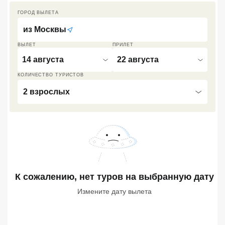
ГОРОД ВЫЛЕТА
Кав Мин Воды
из
Москвы
Экскурсионные туры
ВЫЛЕТ
ПРИЛЕТ
VIP отели 5 звезд
14 августа
22 августа
ТОП 10 лучших отелей 5*
КОЛИЧЕСТВО ТУРИСТОВ
2 взрослых
ТОП 10 недорогих отелей
5*
Лучшие отели 4* звезды
Недорогие отели 4*
звезды
К сожалению, нет туров
на выбранную дату
Лучшие отели 3* звезды
Измените дату вылета
Недорогие отели 3*
звезды