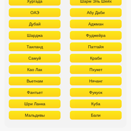
Хургада
Шарм Эль Шейх
ОАЭ
Абу Даби
Дубай
Аджман
Шарджа
Фуджейра
Таиланд
Паттайя
Самуй
Краби
Као Лак
Пхукет
Вьетнам
Нячанг
Фантьет
Фукуок
Шри Ланка
Куба
Мальдивы
Бали