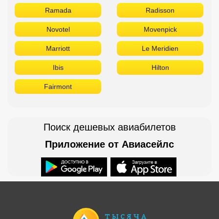
Ramada
Radisson
Novotel
Movenpick
Marriott
Le Meridien
Ibis
Hilton
Fairmont
Поиск дешевых авиабилетов
Приложение от Авиасейлс
Доступно в
Загрузите в