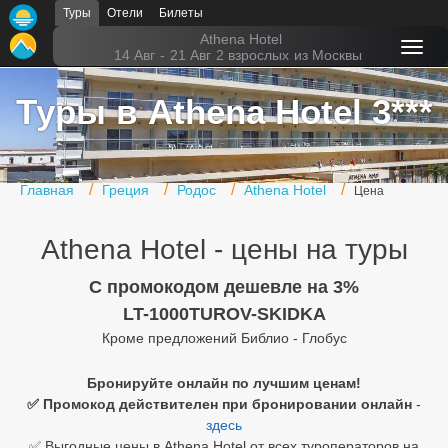
Туры
Отели
Билеты
Главная
Athena Hotel
14 Авг
-
21 Авг
2 взрослых
из Москвы
Горящие туры
Туры в Athena Hotel 3***
Туры в Турцию
Туры в Египет
Главная
Греция
Родос
Athena Hotel
Цена
Туры в ОАЭ
Athena Hotel - цены на туры
Офис г. Москва
Помощь
C промокодом дешевле на 3%
LT-1000TUROV-SKIDKA
Подборки отелей
Кроме предложений Библио - Глобус
Турция
Бронируйте онлайн по лучшим ценам!
✅ Промокод действителен при бронировании онлайн
-
Таиланд
здесь
ОАЭ
✅ Выгодные цены в Athena Hotel от всех туроператоров на