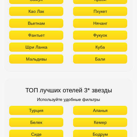
Као Лак
Пхукет
Вьетнам
Нячанг
Фантьет
Фукуок
Шри Ланка
Куба
Мальдивы
Бали
ТОП лучших отелей 3* звезды
Используйте удобные фильтры
Турция
Аланья
Белек
Кемер
Сиде
Бодрум