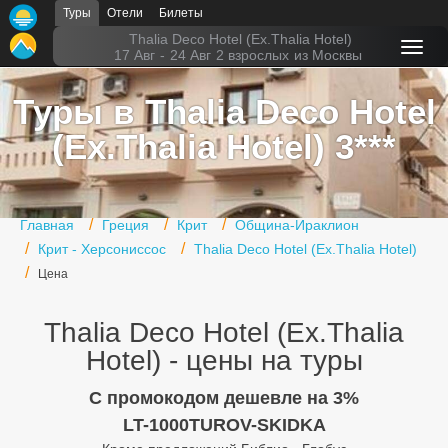
Туры
Отели
Билеты
Главная
Thalia Deco Hotel (Ex.Thalia Hotel)
17 Авг
-
24 Авг
2 взрослых
из Москвы
Горящие туры
Туры в Thalia Deco Hotel
Туры в Турцию
(Ex.Thalia Hotel) 3***
Туры в Египет
Туры в ОАЭ
Главная
Греция
Крит
Община-Ираклион
Офис г. Москва
Крит - Херсониссос
Thalia Deco Hotel (Ex.Thalia Hotel)
Цена
Помощь
Подборки отелей
Thalia Deco Hotel (Ex.Thalia
Hotel) - цены на туры
Турция
C промокодом дешевле на 3%
Таиланд
LT-1000TUROV-SKIDKA
ОАЭ