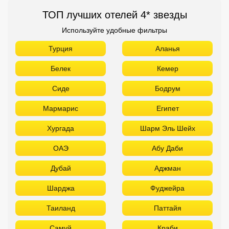
ТОП лучших отелей 4* звезды
Используйте удобные фильтры
Турция
Аланья
Белек
Кемер
Сиде
Бодрум
Мармарис
Египет
Хургада
Шарм Эль Шейх
ОАЭ
Абу Даби
Дубай
Аджман
Шарджа
Фуджейра
Таиланд
Паттайя
Самуй
Краби