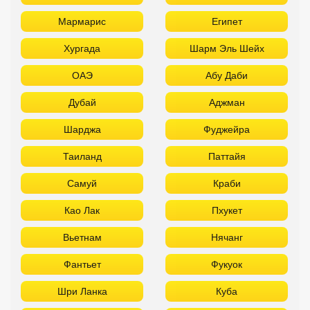
Мармарис
Египет
Хургада
Шарм Эль Шейх
ОАЭ
Абу Даби
Дубай
Аджман
Шарджа
Фуджейра
Таиланд
Паттайя
Самуй
Краби
Као Лак
Пхукет
Вьетнам
Нячанг
Фантьет
Фукуок
Шри Ланка
Куба