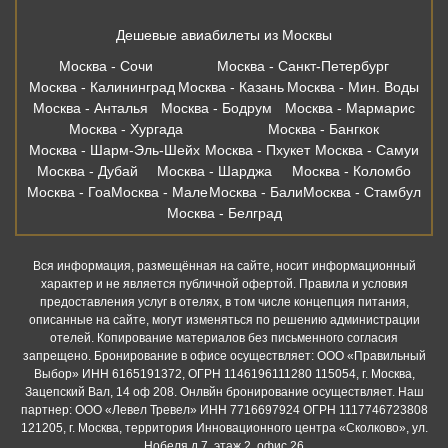
Дешевые авиабилеты из Москвы
Москва - Сочи
Москва - Санкт-Петербург
Москва - Калининград
Москва - Казань
Москва - Мин. Воды
Москва - Анталья
Москва - Бодрум
Москва - Мармарис
Москва - Хургада
Москва - Бангкок
Москва - Шарм-Эль-Шейх
Москва - Пхукет
Москва - Самуи
Москва - Дубай
Москва - Шарджа
Москва - Коломбо
Москва - Гоа
Москва - Мале
Москва - Бали
Москва - Стамбул
Москва - Белград
Вся информация, размещённая на сайте, носит информационный
характер и не является публичной офертой. Правила и условия
предоставления услуг в отелях, в том числе концепция питания,
описанные на сайте, могут изменяться по решению администрации
отелей. Копирование материалов без письменного согласия
запрещено. Бронирование в офисе осуществляет: ООО «Правильный
Выбор» ИНН 6165191372, ОГРН 1146196111280 115054, г. Москва,
Зацепский Вал, 14 оф 208. Онлвйн бронирование осуществляет. Наш
партнер: ООО «Левел Тревел» ИНН 7716697924 ОГРН 1117746723808
121205, г. Москва, территория Инновационного центра «Сколково», ул.
Нобеля д.7, этаж 2, офис 26