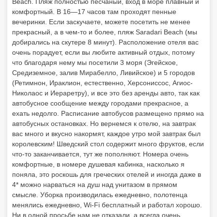
Beach. Пляж полностью песчаный, вход в море плавный и
комфортный. В 16—17 часов там проходят пенные
вечеринки. Если заскучаете, можете посетить не менее
прекрасный, а в чем-то и более, пляж Saradari Beach (мы
добирались на скутере 8 минут). Расположение отеля вас
очень порадует, если вы любите активный отдых, потому
что благодаря нему мы посетили 3 моря (Эгейское,
Средиземное, залив Мирабелло, Ливийское) и 5 городов
(Ретимнон, Ираклион, естественно, Херсониссос, Агиос-
Николаос и Иераретру), и все это без аренды авто, так как
автобусное сообщение между городами прекрасное, а
ехать недолго. Расписание автобусов размещено прямо на
автобусных остановках. Но вернемся к отелю, на завтрак
вас много и вкусно накормят, каждое утро мой завтрак был
королевским! Шведский стол содержит много фруктов, если
что-то заканчивается, тут же пополняют. Номера очень
комфортные, в номере душевая кабинка, насколько я
поняла, это роскошь для греческих отелей и иногда даже в
4* можно нарваться на душ над унитазом в прямом
смысле. Уборка производилась ежедневно, полотенца
менялись ежедневно, Wi-Fi бесплатный и работал хорошо.
Ни в одной просьбе нам не отказали, а всегда очень