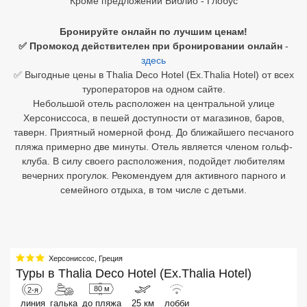
Кроме предложений Библио - Глобус
Египет
Бронируйте онлайн по лучшим ценам!
✅ Промокод действителен при бронировании онлайн
-
Куба
здесь
✅ Выгодные цены в Thalia Deco Hotel (Ex.Thalia Hotel) от всех
Шри Ланка
туроператоров на одном сайте.
Небольшой отель расположен на центральной улице
Бали
Херсониссоса, в пешей доступности от магазинов, баров,
таверн. Приятный номерной фонд. До ближайшего песчаного
Вьетнам
пляжа примерно две минуты. Отель является членом гольф-
клуба. В силу своего расположения, подойдет любителям
Хайнань
вечерних прогулок. Рекомендуем для активного парного и
Северный Гоа
семейного отдыха, в том числе с детьми.
Южный Гоа
Занзибар
Херсониссос
,
Греция
Туры в
Абхазия
Thalia Deco Hotel (Ex.Thalia Hotel)
80 м
2-я
Большой Сочи
линия
галька
до пляжа
25 км
лобби