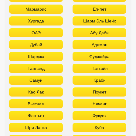
Мармарис
Египет
Хургада
Шарм Эль Шейх
ОАЭ
Абу Даби
Дубай
Аджман
Шарджа
Фуджейра
Таиланд
Паттайя
Самуй
Краби
Као Лак
Пхукет
Вьетнам
Нячанг
Фантьет
Фукуок
Шри Ланка
Куба