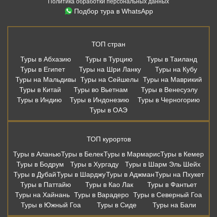
Политика обработки персональных данных
Подбор тура в WhatsApp
ТОП стран
Туры в Абхазию
Туры в Турцию
Туры в Таиланд
Туры в Египет
Туры на Шри Ланку
Туры на Кубу
Туры на Мальдивы
Туры на Сейшелы
Туры на Маврикий
Туры в Китай
Туры во Вьетнам
Туры в Венесуэлу
Туры в Индию
Туры в Индонезию
Туры в Черногорию
Туры в ОАЭ
ТОП курортов
Туры в Аланью
Туры в Белек
Туры в Мармарис
Туры в Кемер
Туры в Бодрум
Туры в Хургаду
Туры в Шарм Эль Шейх
Туры в Дубай
Туры в Шарджу
Туры в Аджман
Туры на Пхукет
Туры в Паттайю
Туры в Као Лак
Туры в Фантьет
Туры на Хайнань
Туры в Варадеро
Туры в Северный Гоа
Туры в Южный Гоа
Туры в Сиде
Туры на Бали