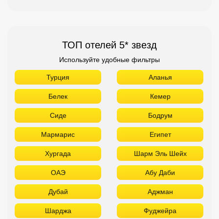
ТОП отелей 5* звезд
Используйте удобные фильтры
Турция
Аланья
Белек
Кемер
Сиде
Бодрум
Мармарис
Египет
Хургада
Шарм Эль Шейх
ОАЭ
Абу Даби
Дубай
Аджман
Шарджа
Фуджейра