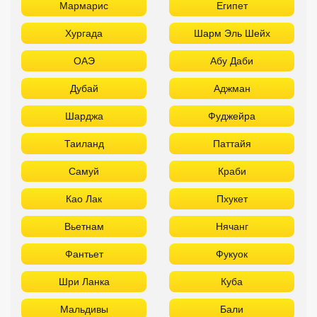
Мармарис
Египет
Хургада
Шарм Эль Шейх
ОАЭ
Абу Даби
Дубай
Аджман
Шарджа
Фуджейра
Таиланд
Паттайя
Самуй
Краби
Као Лак
Пхукет
Вьетнам
Нячанг
Фантьет
Фукуок
Шри Ланка
Куба
Мальдивы
Бали