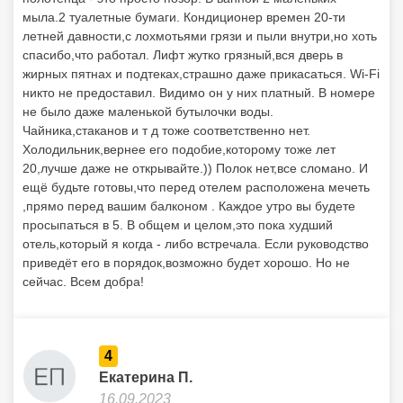
мыла.2 туалетные бумаги. Кондиционер времен 20-ти
летней давности,с лохмотьями грязи и пыли внутри,но хоть
спасибо,что работал. Лифт жутко грязный,вся дверь в
жирных пятнах и подтеках,страшно даже прикасаться. Wi-Fi
никто не предоставил. Видимо он у них платный. В номере
не было даже маленькой бутылочки воды.
Чайника,стаканов и т д тоже соответственно нет.
Холодильник,вернее его подобие,которому тоже лет
20,лучше даже не открывайте.)) Полок нет,все сломано. И
ещё будьте готовы,что перед отелем расположена мечеть
,прямо перед вашим балконом . Каждое утро вы будете
просыпаться в 5. В общем и целом,это пока худший
отель,который я когда - либо встречала. Если руководство
приведёт его в порядок,возможно будет хорошо. Но не
сейчас. Всем добра!
4
Екатерина П.
16.09.2023