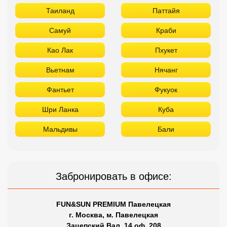
Таиланд
Паттайя
Самуй
Краби
Као Лак
Пхукет
Вьетнам
Нячанг
Фантьет
Фукуок
Шри Ланка
Куба
Мальдивы
Бали
Забронировать в офисе:
FUN&SUN PREMIUM Павелецкая
г. Москва, м. Павелецкая
Зацепский Вал, 14 оф. 208