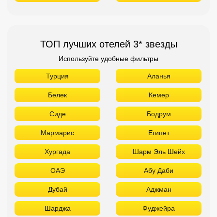
ТОП лучших отелей 3* звезды
Используйте удобные фильтры
Турция
Аланья
Белек
Кемер
Сиде
Бодрум
Мармарис
Египет
Хургада
Шарм Эль Шейх
ОАЭ
Абу Даби
Дубай
Аджман
Шарджа
Фуджейра