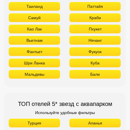
Таиланд
Паттайя
Самуй
Краби
Као Лак
Пхукет
Вьетнам
Нячанг
Фантьет
Фукуок
Шри Ланка
Куба
Мальдивы
Бали
ТОП отелей 5* звезд с аквапарком
Используйте удобные фильтры
Турция
Аланья