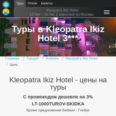
Туры
Отели
Билеты
Главная
Kleopatra Ikiz Hotel
13 Авг
-
20 Авг
2 взрослых
из Москвы
Горящие туры
Туры в Kleopatra Ikiz
Туры в Турцию
Hotel 3***
Туры в Египет
Туры в ОАЭ
Главная
Турция
Алания
Kleopatra Ikiz Hotel
Офис г. Москва
Цена
Помощь
Kleopatra Ikiz Hotel - цены на
Подборки отелей
туры
Турция
C промокодом дешевле на 3%
LT-1000TUROV-SKIDKA
Таиланд
Кроме предложений Библио - Глобус
ОАЭ