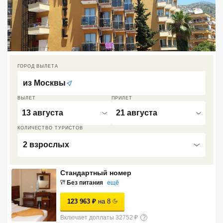
Кав Мин Воды
Экскурсионные туры
VIP отели 5 звезд
ГОРОД ВЫЛЕТА
ТОП 10 лучших отелей 5*
из
Москвы
ВЫЛЕТ
ПРИЛЕТ
ТОП 10 недорогих отелей
13 августа
21 августа
5*
КОЛИЧЕСТВО ТУРИСТОВ
Лучшие отели 4* звезды
2 взрослых
Недорогие отели 4*
звезды
Стандартный номер
Без питания
ещё
Лучшие отели 3* звезды
123 963
₽
на
8
Недорогие отели 3*
звезды
Включает доплаты 32752 ₽
?