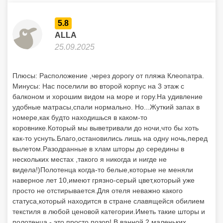
5.8
ALLA
25.09.2025
Плюсы: Расположение ,через дорогу от пляжа Клеопатра.
Минусы: Нас поселили во второй корпус на 3 этаж с
балконом и хорошим видом на море и гору.На удивление
удобные матрасы,спали нормально. Но...Жуткий запах в
номере,как будто находишься в каком-то
коровнике.Который мы выветривали до ночи,что бы хоть
как-то уснуть.Благо,остановились лишь на одну ночь,перед
вылетом.Разодранные в хлам шторы до середины в
нескольких местах ,такого я никогда и нигде не
видела!)Полотенца когда-то белые,которые не меняли
наверное лет 10,имеют грязно-серый цвет,который уже
просто не отстирывается.Для отеля неважно какого
статуса,который находится в стране славящейся обилием
текстиля в любой ценовой категории.Иметь такие шторы и
полотенца - это просто позор! В ванной 2 маленьких