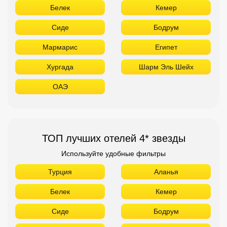
Белек
Кемер
Сиде
Бодрум
Мармарис
Египет
Хургада
Шарм Эль Шейх
ОАЭ
ТОП лучших отелей 4* звезды
Используйте удобные фильтры
Турция
Аланья
Белек
Кемер
Сиде
Бодрум