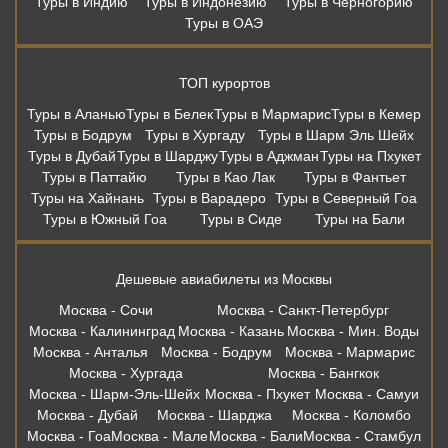
Туры в Индию
Туры в Индонезию
Туры в Черногорию
Туры в ОАЭ
ТОП курортов
Туры в Аланью
Туры в Белек
Туры в Мармарис
Туры в Кемер
Туры в Бодрум
Туры в Хургаду
Туры в Шарм Эль Шейх
Туры в Дубай
Туры в Шарджу
Туры в Аджман
Туры на Пхукет
Туры в Паттайю
Туры в Као Лак
Туры в Фантьет
Туры на Хайнань
Туры в Варадеро
Туры в Северный Гоа
Туры в Южный Гоа
Туры в Сиде
Туры на Бали
Дешевые авиабилеты из Москвы
Москва - Сочи
Москва - Санкт-Петербург
Москва - Калининград
Москва - Казань
Москва - Мин. Воды
Москва - Анталья
Москва - Бодрум
Москва - Мармарис
Москва - Хургада
Москва - Бангкок
Москва - Шарм-Эль-Шейх
Москва - Пхукет
Москва - Самуи
Москва - Дубай
Москва - Шарджа
Москва - Коломбо
Москва - Гоа
Москва - Мале
Москва - Бали
Москва - Стамбул