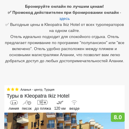
Бронируйте онлайн по лучшим ценам!
Египет
✅ Промокод действителен при бронировании онлайн
-
здесь
Куба
✅ Выгодные цены в Kleopatra Ikiz Hotel от всех туроператоров
на одном сайте.
Шри Ланка
Отель идеально подходит для спокойного отдыха. Отель
предлагает проживание по программе "полупансион" или "все
Бали
включено". Отель удобно расположен между пляжем и
основными магистралями Алании, что позволит вам легко
Вьетнам
добраться доступ до любых достопримечательностей Алании.
Хайнань
Северный Гоа
Аланья - центр
,
Турция
Южный Гоа
Туры в
Kleopatra Ikiz Hotel
Занзибар
50 м
1-я
линия
песок
до пляжа
120 км
везде
Абхазия
8.0
Большой Сочи