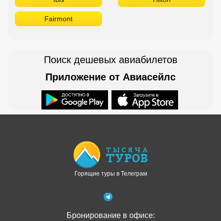
Fairmont
Поиск дешевых авиабилетов
Приложение от Авиасейлс
Доступно в
Загрузите в
Горящие туры в Телеграм
Бронирование в офисе: