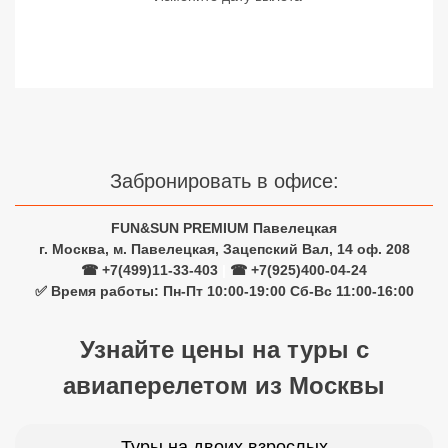
Сетевые отели Турции
Сетевые отели Египта
Сетевые отели ОАЭ
Сетевые отели Таиланда
Забронировать в офисе:
Сетевые отели Шри Ланки
FUN&SUN PREMIUM Павелецкая
г. Москва, м. Павелецкая, Зацепский Вал, 14 оф. 208
Сетевые отели Вьетнама
☎ +7(499)11-33-403
|
☎ +7(925)400-04-24
✅ Время работы: Пн-Пт 10:00-19:00 Сб-Вс 11:00-16:00
Сетевые отели Мальдив
Узнайте цены на туры с
Сетевые отели Бали
авиаперелетом из Москвы
Сетевые отели Сейшел
Сетевые отели Маврикия
Туры на двоих взрослых