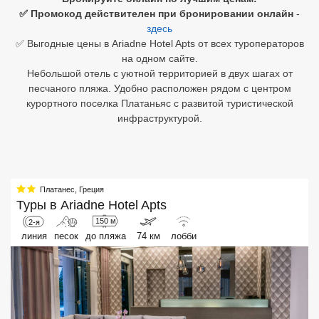
✅ Промокод действителен при бронировании онлайн
-
Египет
здесь
✅ Выгодные цены в Ariadne Hotel Apts от всех туроператоров
Куба
на одном сайте.
Небольшой отель с уютной территорией в двух шагах от
Шри Ланка
песчаного пляжа. Удобно расположен рядом с центром
курортного поселка Платаньяс с развитой туристической
Бали
инфраструктурой.
Вьетнам
Хайнань
Платанес
,
Греция
Северный Гоа
Туры в
Ariadne Hotel Apts
150 м
2-я
Южный Гоа
линия
песок
до пляжа
74 км
лобби
Занзибар
Абхазия
Большой Сочи