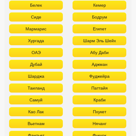
Белек
Кемер
Сиде
Бодрум
Мармарис
Египет
Хургада
Шарм Эль Шейх
ОАЭ
Абу Даби
Дубай
Аджман
Шарджа
Фуджейра
Таиланд
Паттайя
Самуй
Краби
Као Лак
Пхукет
Вьетнам
Нячанг
Фантьет
Фукуок