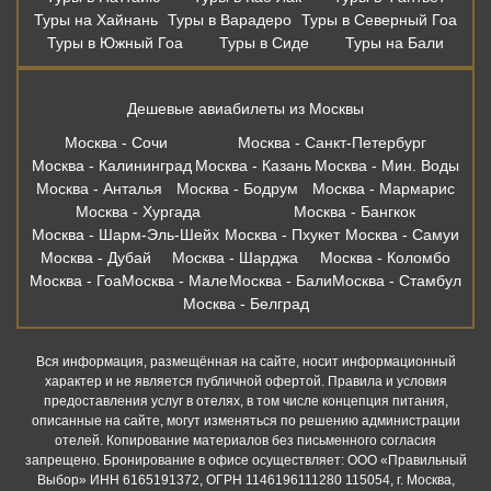
Туры на Хайнань
Туры в Варадеро
Туры в Северный Гоа
Туры в Южный Гоа
Туры в Сиде
Туры на Бали
Дешевые авиабилеты из Москвы
Москва - Сочи
Москва - Санкт-Петербург
Москва - Калининград
Москва - Казань
Москва - Мин. Воды
Москва - Анталья
Москва - Бодрум
Москва - Мармарис
Москва - Хургада
Москва - Бангкок
Москва - Шарм-Эль-Шейх
Москва - Пхукет
Москва - Самуи
Москва - Дубай
Москва - Шарджа
Москва - Коломбо
Москва - Гоа
Москва - Мале
Москва - Бали
Москва - Стамбул
Москва - Белград
Вся информация, размещённая на сайте, носит информационный
характер и не является публичной офертой. Правила и условия
предоставления услуг в отелях, в том числе концепция питания,
описанные на сайте, могут изменяться по решению администрации
отелей. Копирование материалов без письменного согласия
запрещено. Бронирование в офисе осуществляет: ООО «Правильный
Выбор» ИНН 6165191372, ОГРН 1146196111280 115054, г. Москва,