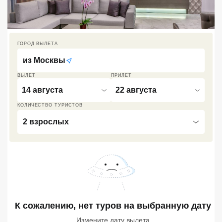
Кав Мин Воды
Экскурсионные туры
ГОРОД ВЫЛЕТА
VIP отели 5 звезд
из
Москвы
ТОП 10 лучших отелей 5*
ВЫЛЕТ
ПРИЛЕТ
14 августа
22 августа
ТОП 10 недорогих отелей
КОЛИЧЕСТВО ТУРИСТОВ
5*
2 взрослых
Лучшие отели 4* звезды
Недорогие отели 4*
звезды
Лучшие отели 3* звезды
Недорогие отели 3*
К сожалению, нет туров
на выбранную дату
звезды
Измените дату вылета