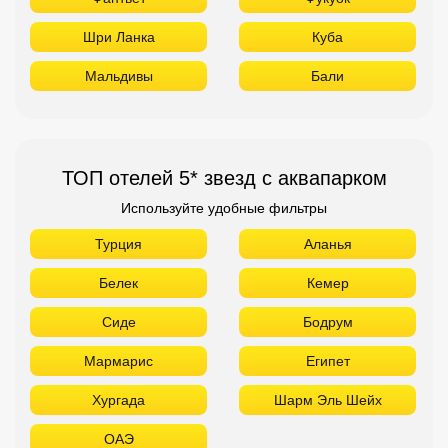
Шри Ланка
Куба
Мальдивы
Бали
ТОП отелей 5* звезд с аквапарком
Используйте удобные фильтры
Турция
Аланья
Белек
Кемер
Сиде
Бодрум
Мармарис
Египет
Хургада
Шарм Эль Шейх
ОАЭ