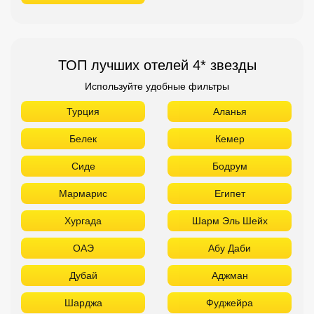
ТОП лучших отелей 4* звезды
Используйте удобные фильтры
Турция
Аланья
Белек
Кемер
Сиде
Бодрум
Мармарис
Египет
Хургада
Шарм Эль Шейх
ОАЭ
Абу Даби
Дубай
Аджман
Шарджа
Фуджейра