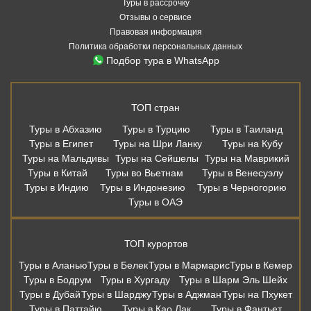
Туры в рассрочку
Отзывы о сервисе
Правовая информация
Политика обработки персональных данных
Подбор тура в WhatsApp
ТОП стран
Туры в Абхазию
Туры в Турцию
Туры в Таиланд
Туры в Египет
Туры на Шри Ланку
Туры на Кубу
Туры на Мальдивы
Туры на Сейшелы
Туры на Маврикий
Туры в Китай
Туры во Вьетнам
Туры в Венесуэлу
Туры в Индию
Туры в Индонезию
Туры в Черногорию
Туры в ОАЭ
ТОП курортов
Туры в Аланью
Туры в Белек
Туры в Мармарис
Туры в Кемер
Туры в Бодрум
Туры в Хургаду
Туры в Шарм Эль Шейх
Туры в Дубай
Туры в Шарджу
Туры в Аджман
Туры на Пхукет
Туры в Паттайю
Туры в Као Лак
Туры в Фантьет