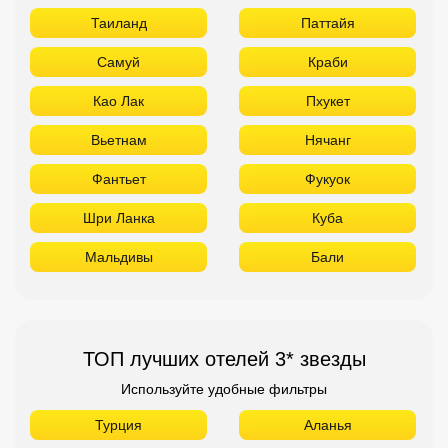
Таиланд
Паттайя
Самуй
Краби
Као Лак
Пхукет
Вьетнам
Нячанг
Фантьет
Фукуок
Шри Ланка
Куба
Мальдивы
Бали
ТОП лучших отелей 3* звезды
Используйте удобные фильтры
Турция
Аланья