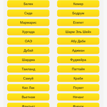
Белек
Кемер
Сиде
Бодрум
Мармарис
Египет
Хургада
Шарм Эль Шейх
ОАЭ
Абу Даби
Дубай
Аджман
Шарджа
Фуджейра
Таиланд
Паттайя
Самуй
Краби
Као Лак
Пхукет
Вьетнам
Нячанг
Фантьет
Фукуок