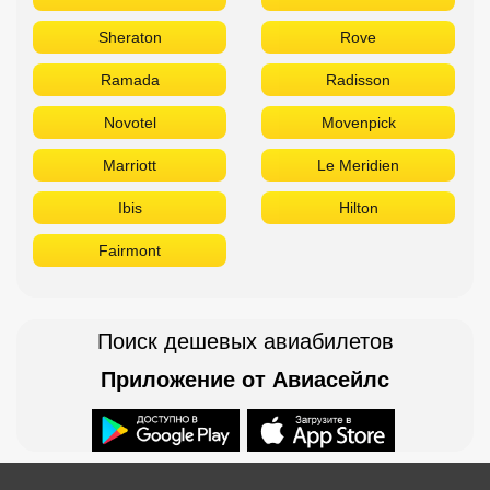
Fairmont
Поиск дешевых авиабилетов
Приложение от Авиасейлс
Доступно в
Загрузите в
Горящие туры в Телеграм
Бронирование в офисе: