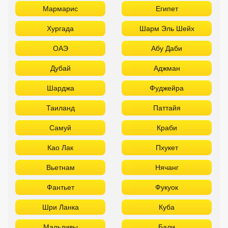
Таиланд
Паттайя
Самуй
Краби
Као Лак
Пхукет
Вьетнам
Нячанг
Фантьет
Фукуок
Шри Ланка
Куба
Мальдивы
Бали
Забронировать в офисе:
FUN&SUN PREMIUM Павелецкая
г. Москва, м. Павелецкая
Зацепский Вал, 14 оф. 208