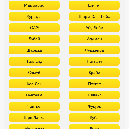
Таиланд
Паттайя
Самуй
Краби
Као Лак
Пхукет
Вьетнам
Нячанг
Фантьет
Фукуок
Шри Ланка
Куба
Мальдивы
Бали
ТОП отелей 5* звезд с аквапарком
Используйте удобные фильтры
Турция
Аланья