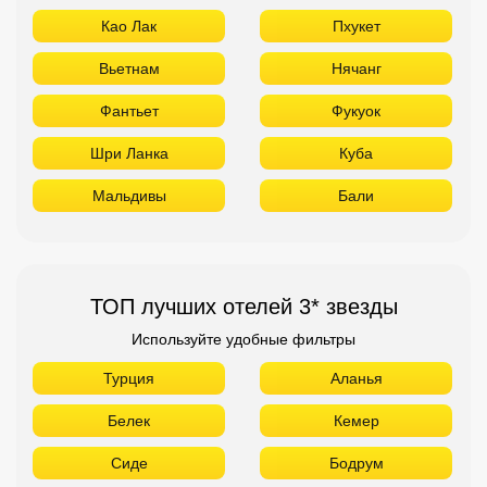
ТОП лучших отелей 3* звезды
Используйте удобные фильтры
Турция
Аланья
Белек
Кемер
Сиде
Бодрум
Мармарис
Египет
Хургада
Шарм Эль Шейх
ОАЭ
Абу Даби
Дубай
Аджман
Шарджа
Фуджейра