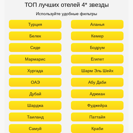
Мармарис
Египет
Хургада
Шарм Эль Шейх
ОАЭ
Абу Даби
Дубай
Аджман
Шарджа
Фуджейра
Таиланд
Паттайя
Самуй
Краби
Као Лак
Пхукет
Вьетнам
Нячанг
Фантьет
Фукуок
Шри Ланка
Куба
Мальдивы
Бали