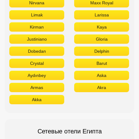
Crystal
Barut
Aydınbey
Aska
Armas
Akra
Akka
Сетевые отели Египта
Отдыхайте в лучших отелях
Titanic
Rixos
Sunrise
Stella Di Mare
Sheraton
Sentido
Radisson
Pickalbatros