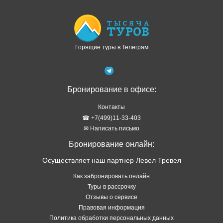
Контакты
☎ +7(499)11-33-403
✉ Написать письмо
Бронирование онлайн:
Осуществляет наш партнер Левел Тревел
Как забронировать онлайн
Туры в рассрочку
Отзывы о сервисе
Правовая информация
Политика обработки персональных данных
Подбор тура в WhatsApp
ТОП стран
Туры в Абхазию
Туры в Турцию
Туры в Таиланд
Туры в Египет
Туры на Шри Ланку
Туры на Кубу
Туры на Мальдивы
Туры на Сейшелы
Туры на Маврикий
Туры в Китай
Туры во Вьетнам
Туры в Венесуэлу
Туры в Индию
Туры в Индонезию
Туры в Черногорию