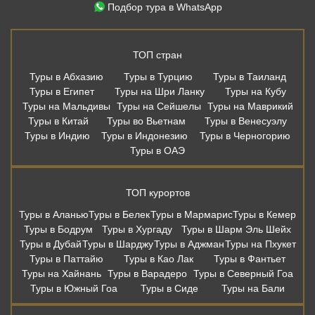
Туры в ОАЭ
ТОП курортов
Туры в Аланью
Туры в Белек
Туры в Мармарис
Туры в Кемер
Туры в Бодрум
Туры в Хургаду
Туры в Шарм Эль Шейх
Туры в Дубай
Туры в Шарджу
Туры в Аджман
Туры на Пхукет
Туры в Паттайю
Туры в Као Лак
Туры в Фантьет
Туры на Хайнань
Туры в Варадеро
Туры в Северный Гоа
Туры в Южный Гоа
Туры в Сиде
Туры на Бали
Дешевые авиабилеты из Москвы
Москва - Сочи
Москва - Санкт-Петербург
Москва - Калининград
Москва - Казань
Москва - Мин. Воды
Москва - Анталья
Москва - Бодрум
Москва - Мармарис
Москва - Хургада
Москва - Бангкок
Москва - Шарм-Эль-Шейх
Москва - Пхукет
Москва - Самуи
Москва - Дубай
Москва - Шарджа
Москва - Коломбо
Москва - Гоа
Москва - Мале
Москва - Бали
Москва - Стамбул