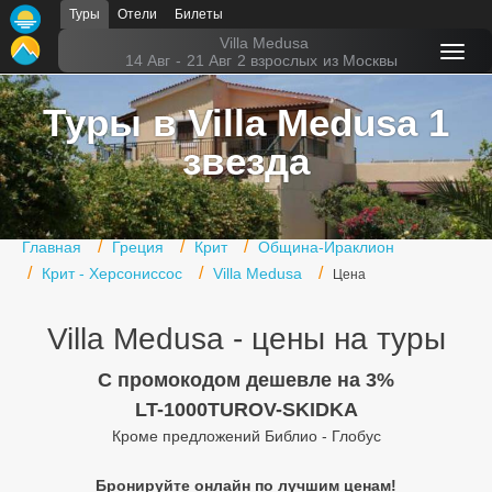
Туры
Отели
Билеты
Главная
Villa Medusa
14 Авг
-
21 Авг
2 взрослых
из Москвы
Горящие туры
Туры в Villa Medusa 1
Туры в Турцию
звезда
Туры в Египет
Туры в ОАЭ
Главная
Греция
Крит
Община-Ираклион
Офис г. Москва
Крит - Херсониссос
Villa Medusa
Цена
Помощь
Villa Medusa - цены на туры
Подборки отелей
C промокодом дешевле на 3%
Турция
LT-1000TUROV-SKIDKA
Кроме предложений Библио - Глобус
Таиланд
Бронируйте онлайн по лучшим ценам!
ОАЭ