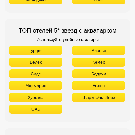
Белек
Кемер
Сиде
Бодрум
Мармарис
Египет
Хургада
Шарм Эль Шейх
ОАЭ
ТОП лучших отелей 4* звезды
Используйте удобные фильтры
Турция
Аланья
Белек
Кемер
Сиде
Бодрум