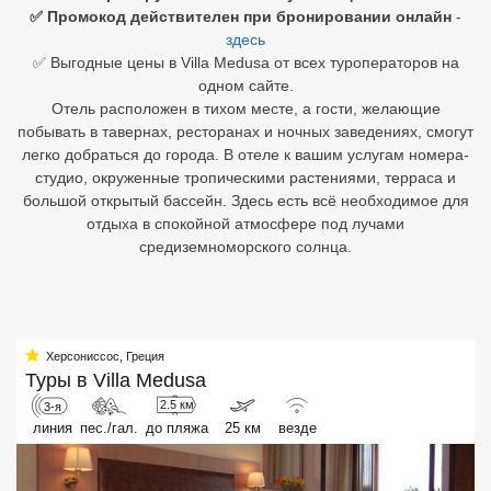
✅ Промокод действителен при бронировании онлайн
-
здесь
Египет
✅ Выгодные цены в Villa Medusa от всех туроператоров на
Куба
одном сайте.
Отель расположен в тихом месте, а гости, желающие
Шри Ланка
побывать в тавернах, ресторанах и ночных заведениях, смогут
легко добраться до города. В отеле к вашим услугам номера-
Бали
студио, окруженные тропическими растениями, терраса и
большой открытый бассейн. Здесь есть всё необходимое для
Вьетнам
отдыха в спокойной атмосфере под лучами
средиземноморского солнца.
Хайнань
Северный Гоа
Южный Гоа
Херсониссос
,
Греция
Туры в
Villa Medusa
Занзибар
2.5 км
3-я
линия
пес./гал.
до пляжа
25 км
везде
Абхазия
Большой Сочи